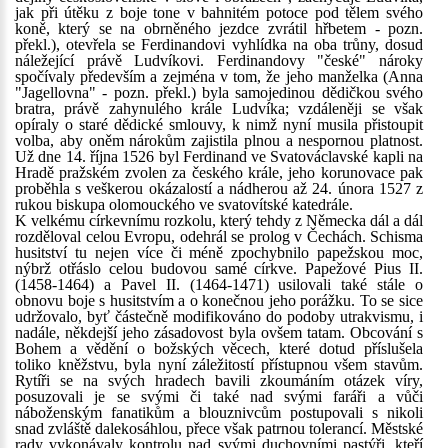
jak při útěku z boje tone v bahnitém potoce pod tělem svého
koně, který se na obrněného jezdce zvrátil hřbetem - pozn.
překl.), otevřela se Ferdinandovi vyhlídka na oba trůny, dosud
náležející právě Ludvíkovi. Ferdinandovy "české" nároky
spočívaly především a zejména v tom, že jeho manželka (Anna
"Jagellovna" - pozn. překl.) byla samojedinou dědičkou svého
bratra, právě zahynulého krále Ludvíka; vzdáleněji se však
opíraly o staré dědické smlouvy, k nimž nyní musila přistoupit
volba, aby oněm nárokům zajistila plnou a nespornou platnost.
Už dne 14. října 1526 byl Ferdinand ve Svatováclavské kapli na
Hradě pražském zvolen za českého krále, jeho korunovace pak
proběhla s veškerou okázalostí a nádherou až 24. února 1527 z
rukou biskupa olomouckého ve svatovítské katedrále.
K velkému církevnímu rozkolu, který tehdy z Německa dál a dál
rozděloval celou Evropu, odehrál se prolog v Čechách. Schisma
husitství tu nejen více či méně zpochybnilo papežskou moc,
nýbrž otřáslo celou budovou samé církve. Papežové Pius II.
(1458-1464) a Pavel II. (1464-1471) usilovali také stále o
obnovu boje s husitstvím a o konečnou jeho porážku. To se sice
udržovalo, byť částečně modifikováno do podoby utrakvismu, i
nadále, někdejší jeho zásadovost byla ovšem tatam. Obcování s
Bohem a vědění o božských věcech, které dotud příslušela
toliko kněžstvu, byla nyní záležitostí přístupnou všem stavům.
Rytíři se na svých hradech bavili zkoumáním otázek víry,
posuzovali je se svými či také nad svými faráři a vůči
náboženským fanatikům a blouznivcům postupovali s nikoli
snad zvláště dalekosáhlou, přece však patrnou tolerancí. Městské
rady vykonávaly kontrolu nad svými duchovními pastýři, kteří