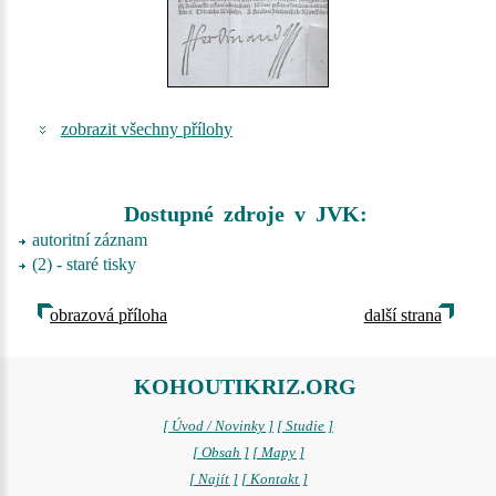
zobrazit všechny přílohy
Dostupné zdroje v JVK:
autoritní záznam
(2) - staré tisky
obrazová příloha
další strana
KOHOUTIKRIZ.ORG
[ Úvod / Novinky ]
[ Studie ]
[ Obsah ]
[ Mapy ]
[ Najít ]
[ Kontakt ]