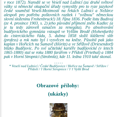
v roce 1872). Narodil se ve Veselí nad Lužnicí (za druhé světové
války si německé okupační úřady vymyslily pro to ryze jazykově
české souměstí Veselí-Mezimostí na řekách Lužnici a Nežárce
alespoň pro potřebu poštovních razítek i "svižnou" německou
slovní složeninu Frohenbruck!) 18. října 1836. Podle listu Budivoj
(ze 4. prosince 1903, s. 2) jeho původní příjmení znělo Kadlec (a
je tu tedy zároveň označen za renegáta). Po absolvování
budějovického gymnázia vstoupil ve Vyšším Brodě (Hohenfurth)
do cisterciáckého řádu, 5. dubna 1858 složil klášterní slib
(profess) a rok nato byl i vysvěcen na kněze. Působil pak jako
kaplan v Hořicích na Šumavě (Höritz) a ve Střížově (Driesendorf)
blízko Budějovic. Po své učitelské kariéře budějovické (v letech
1865-1880) stal se roku 1880 farářem v Přídolí (Priethal) a 1884
pak v Horní Stropnici (Strobnitz), kde 11. ledna 1910 také skonal.
- - - - -
* Veselí nad Lužnicí / České Budějovice / Hořice na Šumavě / Střížov /
Přídolí / † Horní Stropnice / † † Vyšší Brod
Obrazové přílohy:
(ukázky)