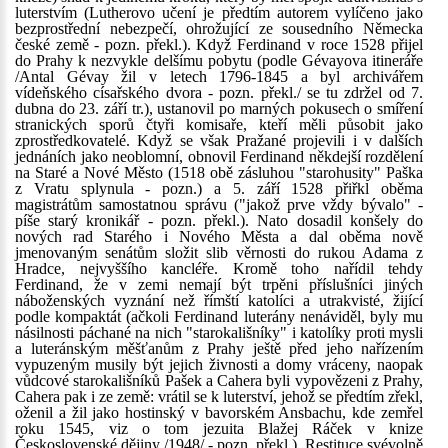
luterstvím (Lutherovo učení je předtím autorem vylíčeno jako
bezprostřední nebezpečí, ohrožující ze sousedního Německa
české země - pozn. překl.). Když Ferdinand v roce 1528 přijel
do Prahy k nezvykle delšímu pobytu (podle Gévayova itineráře
/Antal Gévay žil v letech 1796-1845 a byl archivářem
vídeňského císařského dvora - pozn. překl./ se tu zdržel od 7.
dubna do 23. září tr.), ustanovil po marných pokusech o smíření
stranických sporů čtyři komisaře, kteří měli působit jako
zprostředkovatelé. Když se však Pražané projevili i v dalších
jednáních jako neoblomní, obnovil Ferdinand někdejší rozdělení
na Staré a Nové Město (1518 obě zásluhou "starohusity" Paška
z Vratu splynula - pozn.) a 5. září 1528 přiřkl oběma
magistrátům samostatnou správu ("jakož prve vždy bývalo" -
píše starý kronikář - pozn. překl.). Nato dosadil konšely do
nových rad Starého i Nového Města a dal oběma nově
jmenovaným senátům složit slib věrnosti do rukou Adama z
Hradce, nejvyššího kancléře. Kromě toho nařídil tehdy
Ferdinand, že v zemi nemají být trpěni příslušníci jiných
náboženských vyznání než římští katolíci a utrakvisté, žijící
podle kompaktát (ačkoli Ferdinand luterány nenáviděl, byly mu
násilnosti páchané na nich "starokališníky" i katolíky proti mysli
a luteránským měšťanům z Prahy ještě před jeho nařízením
vypuzeným musily být jejich živnosti a domy vráceny, naopak
vůdcové starokališníků Pašek a Cahera byli vypovězeni z Prahy,
Cahera pak i ze země: vrátil se k luterství, jehož se předtím zřekl,
oženil a žil jako hostinský v bavorském Ansbachu, kde zemřel
roku 1545, viz o tom jezuita Blažej Ráček v knize
Československé dějiny /1948/ - pozn. překl.). Restituce svévolně