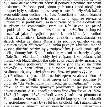
byli sami daleko vzdáleni někdejší pokory a povinné duchovní
poslušnosti. Způsoba pod jednou (sub una) i pod obojí (sub
utraque) byly si zákonem postaveny na roveň, měly však každá
svou oddělenou duchovní správu. Neurčitost a neuspořádanost
náboženských poměrů byla patrná už v tom, že přívrženci
utrakvismu se prohlašovali za neodtržené od Říma a odvolávali
se přitom na kompaktáta, která už Řím dávno za platná
nepokládal a svého administrátora u pražského biskupství
neuznával jako fungujícího podle kanonického (církevního)
práva. Dogmatická konstrukce utrakvismu nedocházela za
stálých útoků ze strany Říma a za pochybovačného váhání
vlastních svých přívrženců k nijakým pevným závěrům, mnohé
vysoce důležité otázky byly zodpovídány jakkoli jinak spíše
nežli jednomyslně. Kromě toho se v zemi nacházely zbytky
někdejších sekt, které mohly být chápány jako pokračování
mystických bludů středověku (zde autor bezpochyby naznačuje,
že se ocitáme potlačováním husitství a jeho zbytků na prahu
novověku - pozn. překl.). Do tohoto kvasu neuměl nikdo
zasáhnout tak, aby nebyl přerušen přirozený proces vývoje.
(...) Ferdinand (...) nemohl a nechtěl zprvu zasahovat silou už
proto, že znepřátelit si hned zprvu své mocné poddané (v
originále "die Verfeindung mit mächtigen Unterthanen" - pozn.
překl.) se mu nejevilo správným prostředkem, jak posílit svou
novou dynastii. A tak nedošlo během časového úseku let 1526-
1543 (17. srpna 1543 rozhodl zemský sněm za přítomnosti
Ferdinandovy znovuzřídit pražský arcibiskupský stolec a obsadit
ho arcibiskupem, který by světil jak katolické, tak i utrakvistické
kněze) snad k jedinému kroku, který by měl spojit utrakvismus s