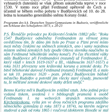
vyhnaných (luteránů) se však přitom uskutečnila teprve v roce
1530. V tomto roce přijel Ferdinand opětovně do Čech a
účastnil se během svého pobytu v Budějovicích od 10. do 28.
ledna tu konaného generálního sněmu Koruny české.
Programm des k.k. Deutschen Staats-Gymnasiums in Budweis, veröffentlicht
am Schlusse des Schuljahres 1873, s. 20-23
P.S. Řivnáčův průvodce po Království českém /1882/ píše: "Roku
1547 Budějovice odměněny Ferdinandem za věrnost jemu
osvědčenou tím, že dáno jim bylo po Praze a Plzni první místo
mezi městy českými na sněmech zemských, ano i samy nejednou
místem sněmů zemských byly (podle Ottova slovníku naučného tu
sám Ferdinand 'několikráte sněmy konal'). Po čas třicetileté války
stály Budějovice při Ferdinandovi (rozuměj už Ferdinandovi II.,
který vládl v letech 1619-1637 a III., vládnoucím 1637-1657) a
roku 1631 převezeny sem královská koruna a zemské desky. Po
bitvě bělohorské daroval Ferdinand (rozuměj Ferdinand II. a stalo
se tak 10. prosince 1620 - pozn. překl.) Budějovicům báňské
městečko Rudolfov a potvrdil jim všecky staré výsady, jmenovitě
tu, že měšťané zemské deskové statky držeti smějí."
Benno Karlez měl k Budějovicím zvláštní vztah. Jeho jediná práce
vydaná tiskem, uvedená i v bibliografii pramenů k osobě
Ferdinanda I. na webových stranách renomovaného
Kirchenlexikonu
, vyšla jen ve dvou ročnících programu zdejšího
německého gymnázia (z roku 1873 a 1874), na kterém nejprve
studoval a pak od roku 1865 i vyučoval (doktorem filosofie se stal