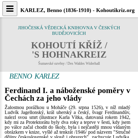
KARLEZ, Benno (1836-1910) - Kohoutikriz.org
JIHOČESKÁ VĚDECKÁ KNIHOVNA V ČESKÝCH
BUDĚJOVICÍCH
KOHOUTÍ KŘÍŽ /
'S HOHNAKREIZ
Šumavské ozvěny / Des Waldes Widerhall
BENNO KARLEZ
Ferdinand I. a náboženské poměry v
Čechách za jeho vlády
Žalostnou porážkou u Moháče (29. srpna 1526), v níž mladý
Ludvík Jagellonský, král uherský a český, švagr Ferdinandův,
nalezl svou smrt (ilustrace Karla Vítka, datovaná rokem 1942,
kdy mi za Protektorátu byly dva roky a teprve v šesti, kdy jsem
po válce začal chodit do školy, byla i nejčastěji mnou vídaným
obrázkem v knize, vyšlé až tenkrát /1946/ pod názvem "Stručné
dějiny československé v slově i obrazech", zachycuje Ludvíka,