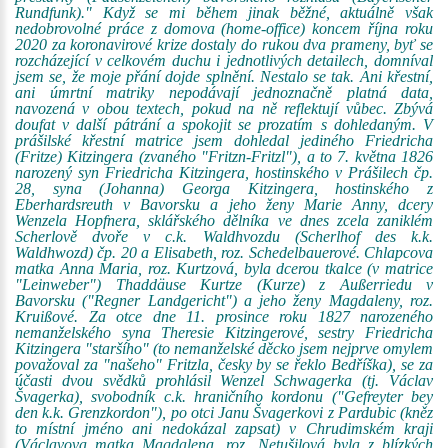
Rundfunk)." Když se mi během jinak běžné, aktuálně však
nedobrovolné práce z domova (home-office) koncem října roku
2020 za koronavirové krize dostaly do rukou dva prameny, byť se
rozcházející v celkovém duchu i jednotlivých detailech, domníval
jsem se, že moje přání dojde splnění. Nestalo se tak. Ani křestní,
ani úmrtní matriky nepodávají jednoznačně platná data,
navozená v obou textech, pokud na ně reflektují vůbec. Zbývá
doufat v další pátrání a spokojit se prozatím s dohledaným. V
prášilské křestní matrice jsem dohledal jediného Friedricha
(Fritze) Kitzingera (zvaného "Fritzn-Fritzl"), a to 7. května 1826
narozený syn Friedricha Kitzingera, hostinského v Prášilech čp.
28, syna (Johanna) Georga Kitzingera, hostinského z
Eberhardsreuth v Bavorsku a jeho ženy Marie Anny, dcery
Wenzela Hopfnera, sklářského dělníka ve dnes zcela zaniklém
Scherlově dvoře v c.k. Waldhvozdu (Scherlhof des k.k.
Waldhwozd) čp. 20 a Elisabeth, roz. Schedelbauerové. Chlapcova
matka Anna Maria, roz. Kurtzová, byla dcerou tkalce (v matrice
"Leinweber") Thaddäuse Kurtze (Kurze) z Außerriedu v
Bavorsku ("Regner Landgericht") a jeho ženy Magdaleny, roz.
Kruißové. Za otce dne 11. prosince roku 1827 narozeného
nemanželského syna Theresie Kitzingerové, sestry Friedricha
Kitzingera "staršího" (to nemanželské děcko jsem nejprve omylem
považoval za "našeho" Fritzla, česky by se řeklo Bedříška), se za
účasti dvou svědků prohlásil Wenzel Schwagerka (tj. Václav
Švagerka), svobodník c.k. hraničního kordonu ("Gefreyter bey
den k.k. Grenzkordon"), po otci Janu Švagerkovi z Pardubic (kněz
to místní jméno ani nedokázal zapsat) v Chrudimském kraji
(Václavova matka Magdalena, roz. Netušilová byla z blízkých