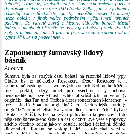
Němčic). Horší je, že dvojí údaj o skonu šumavského poety v
dobřanském blázinci v roce 1906 (podle Zettla, jak se v jednom z
následujících textů dočtete, tam byl nebožtík i nesen ke hrobu)
nelze doložit v jinak velice podrobném výčtu úmrtí tamních
pacientů. Co vlastně zbývá z historie lidového barda? Místní
jména Stubenbach i Prášily se odvozují od slova prach. Byť byl
zlatý, prachem zůstane. A práší a práší... se za kočárem i od úst
vypravěčů. Jen si poslechněte...
Zapomenutý šumavský lidový
básník
Anonym
Šumava byla za starých časů bohatá na rázovité lidové typy.
Chtělo by to nějakého Roseggera (
Peter Rosegger
je i
samostatně zastoupen na webových stranách Kohoutího kříže -
pozn. překl.), který uměl pro všechny časy uchovat
nenahraditelnou svébytnost těchto obzvláštních individuí (v
originále "das Tun und Treiben dieser sonderbaren Menschen" -
pozn. překl.). Snad nejoriginálnější ze všech zdejších rarit (v
originále "der originellste Kauz von allen" - pozn. překl.) byl ale
"Fritzl" z Prášil. Když na svých putováních krajem zavítal do
nějakého šumavského šenku a dal k dobru své veselé popěvky,
ztichlo všechno kolem jako v kostele, sedláci i čeledíni, dělníci,
dřevorubci i formani se seskupili blíž a naslouchali verši za
veršem. Fritzl byl v té chvíli roven středověkým potulným