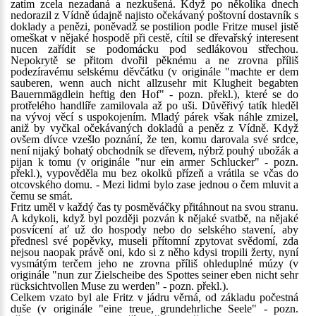
zatím zcela nezadaná a nezkušená. Když po několika dnech
nedorazil z Vídně údajně najisto očekávaný poštovní dostavník s
doklady a penězi, poněvadž se postilion podle Fritze musel jistě
omeškat v nějaké hospodě při cestě, cítil se dřevařský interesent
nucen zařídit se podomácku pod sedlákovou střechou.
Nepokrytě se přitom dvořil pěknému a ne zrovna příliš
podezíravému selskému děvčátku (v originále "machte er dem
sauberen, wenn auch nicht allzusehr mit Klugheit begabten
Bauernmägdlein heftig den Hof" - pozn. překl.), které se do
protřelého handlíře zamilovala až po uši. Důvěřivý tatík hleděl
na vývoj věcí s uspokojením. Mladý párek však náhle zmizel,
aniž by vyčkal očekávaných dokladů a peněz z Vídně. Když
ovšem dívce vzešlo poznání, že ten, komu darovala své srdce,
není nijaký bohatý obchodník se dřevem, nýbrž pouhý ubožák a
pijan k tomu (v originále "nur ein armer Schlucker" - pozn.
překl.), vypověděla mu bez okolků přízeň a vrátila se včas do
otcovského domu. - Mezi lidmi bylo zase jednou o čem mluvit a
čemu se smát.
Fritz uměl v každý čas ty posměváčky přitáhnout na svou stranu.
A kdykoli, když byl později pozván k nějaké svatbě, na nějaké
posvícení ať už do hospody nebo do selského stavení, aby
přednesl své popěvky, museli přítomní zpytovat svědomí, zda
nejsou naopak právě oni, kdo si z něho kdysi tropili žerty, nyní
vysmátým terčem jeho ne zrovna příliš ohleduplné múzy (v
originále "nun zur Zielscheibe des Spottes seiner eben nicht sehr
rücksichtvollen Muse zu werden" - pozn. překl.).
Celkem vzato byl ale Fritz v jádru věrná, od základu počestná
duše (v originále "eine treue, grundehrliche Seele" - pozn.