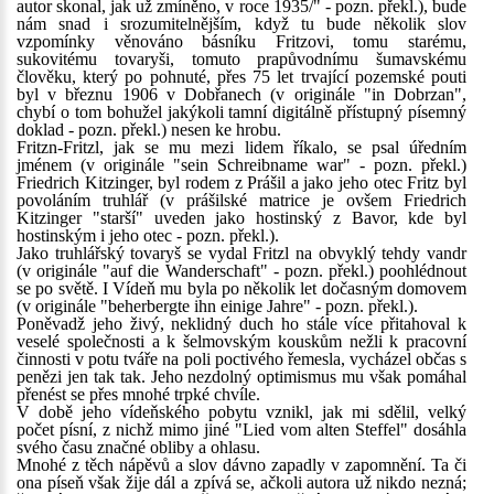
autor skonal, jak už zmíněno, v roce 1935/" - pozn. překl.), bude
nám snad i srozumitelnějším, když tu bude několik slov
vzpomínky věnováno básníku Fritzovi, tomu starému,
sukovitému tovaryši, tomuto prapůvodnímu šumavskému
člověku, který po pohnuté, přes 75 let trvající pozemské pouti
byl v březnu 1906 v Dobřanech (v originále "in Dobrzan",
chybí o tom bohužel jakýkoli tamní digitálně přístupný písemný
doklad - pozn. překl.) nesen ke hrobu.
Fritzn-Fritzl, jak se mu mezi lidem říkalo, se psal úředním
jménem (v originále "sein Schreibname war" - pozn. překl.)
Friedrich Kitzinger, byl rodem z Prášil a jako jeho otec Fritz byl
povoláním truhlář (v prášilské matrice je ovšem Friedrich
Kitzinger "starší" uveden jako hostinský z Bavor, kde byl
hostinským i jeho otec - pozn. překl.).
Jako truhlářský tovaryš se vydal Fritzl na obvyklý tehdy vandr
(v originále "auf die Wanderschaft" - pozn. překl.) poohlédnout
se po světě. I Vídeň mu byla po několik let dočasným domovem
(v originále "beherbergte ihn einige Jahre" - pozn. překl.).
Poněvadž jeho živý, neklidný duch ho stále více přitahoval k
veselé společnosti a k šelmovským kouskům nežli k pracovní
činnosti v potu tváře na poli poctivého řemesla, vycházel občas s
penězi jen tak tak. Jeho nezdolný optimismus mu však pomáhal
přenést se přes mnohé trpké chvíle.
V době jeho vídeňského pobytu vznikl, jak mi sdělil, velký
počet písní, z nichž mimo jiné "Lied vom alten Steffel" dosáhla
svého času značné obliby a ohlasu.
Mnohé z těch nápěvů a slov dávno zapadly v zapomnění. Ta či
ona píseň však žije dál a zpívá se, ačkoli autora už nikdo nezná;