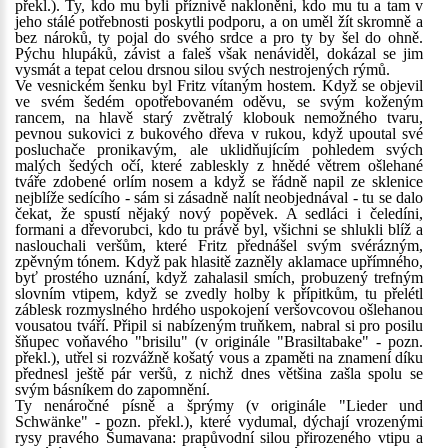
překl.). Ty, kdo mu byli příznivě nakloněni, kdo mu tu a tam v
jeho stálé potřebnosti poskytli podporu, a on uměl žít skromně a
bez nároků, ty pojal do svého srdce a pro ty by šel do ohně.
Pýchu hlupáků, závist a faleš však nenáviděl, dokázal se jim
vysmát a tepat celou drsnou silou svých nestrojených rýmů.
Ve vesnickém šenku byl Fritz vítaným hostem. Když se objevil
ve svém šedém opotřebovaném oděvu, se svým koženým
rancem, na hlavě starý zvětralý klobouk nemožného tvaru,
pevnou sukovici z bukového dřeva v rukou, když upoutal své
posluchače pronikavým, ale uklidňujícím pohledem svých
malých šedých očí, které zableskly z hnědé větrem ošlehané
tváře zdobené orlím nosem a když se řádně napil ze sklenice
nejblíže sedícího - sám si zásadně nalít neobjednával - tu se dalo
čekat, že spustí nějaký nový popěvek. A sedláci i čeledíni,
formani a dřevorubci, kdo tu právě byl, všichni se shlukli blíž a
naslouchali veršům, které Fritz přednášel svým svérázným,
zpěvným tónem. Když pak hlasitě zazněly aklamace upřímného,
byť prostého uznání, když zahalasil smích, probuzený trefným
slovním vtipem, když se zvedly holby k přípitkům, tu přelétl
záblesk rozmyslného hrdého uspokojení veršovcovou ošlehanou
vousatou tváří. Připil si nabízeným truňkem, nabral si pro posilu
šňupec voňavého "brisilu" (v originále "Brasiltabake" - pozn.
překl.), utřel si rozvážně košatý vous a zpaměti na znamení díku
přednesl ještě pár veršů, z nichž dnes většina zašla spolu se
svým básníkem do zapomnění.
Ty nenáročné písně a šprýmy (v originále "Lieder und
Schwänke" - pozn. překl.), které vydumal, dýchají vrozenými
rysy pravého Šumavana: prapůvodní silou přirozeného vtipu a