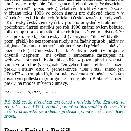
končiny (v originále "der seiner Heimat zum Wahrzeichen
geworden ist" - pozn. překl.), čekal věru truchlivý konec. Skonal
v březnu roku 1906 ve zdech ústavu pro duševně choré v v
západočeských Dobřanech (oficiální české označení tehdy znělo
"Královský český zemský ústav pro choromyslné v Dobřanech"
podrobnou úmrtní matriku pro rok 1906 známe ovšem bohužel
toliko z opisu a skoro všichni zemřelí jsou věkem mladší než 70
let - pozn. překl.). Šumavský lid (v originále "der Waldvolk" -
pozn. překl.) ho nezapomene nikdy a na žádný způsob, jakživ (v
originále "nie und nimmer", "nimmer" se dá přeložit i "jakživ" -
pozn. překl.). Domovský básník Zephyrin Zettl (v originále
chybně "Zepherin", má ovšem i samostatné zastoupení na
webových stranách Kohoutího kříže - pozn. překl.) zachytil
vnímavě a trefně (v originále "eingehend und trefflich" - pozn.
překl.) Fritzlův osud v jednoaktovce "Der Fritzl" (nebo jen
"Fritzl"? - pozn. překl.), která byla uvedena a odměněna velkým
diváckým potleskem (v originále "mit großem Beifalle" - pozn.
překl.) na mnoha místech Šumavy.
Pilsner Tagblatt, 1927, č. 56, s. 2
P.S. Zdá se, že předchozí text čerpá z následujícího Zettlova (ten
zemřel v roce 1935), zřejmě poprvé publikovaného časově dřív,
než ho krajanské periodikum přetisklo po více než třiceti letech
znovu.
Poeta Fritzl z Prášil