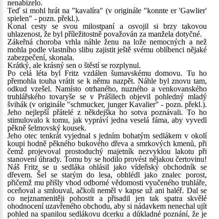
nenabízelo.
Teď si mohl hrát na "kavalíra" (v originále "konnte er 'Gawlier'
spielen" - pozn. překl.).
Konal cesty se svou milostpaní a osvojil si brzy takovou
uhlazenost, že byl příležitostně považován za manžela dotyčné.
Zákeřná choroba vrhla náhle ženu na lože nemocných a než
mohla podle vlastního slibu zajistit ještě svému oblíbenci nějaké
zabezpečení, skonala.
Krátký, ale krásný sen o štěstí se rozplynul.
Po celá léta byl Fritz vzdálen šumavskému domovu. Tu ho
přemohla touha vrátit se k němu nazpět. Náhle byl znovu tam,
odkud vzešel. Namísto otrhaného, nuzného a venkovanského
truhlářského tovaryše se v Prášilech objevil pohledný mladý
švihák (v originále "schmucker, junger Kavalier" - pozn. překl.).
Jeho nejlepší přátelé z někdejška ho sotva poznávali. To ho
stimulovalo k tomu, jak vypráví jedna veselá fáma, aby vyvedl
pěkně šelmovský kousek.
Jeho otec tenkrát vyjednal s jedním bohatým sedlákem v okolí
koupi hodně pěkného bukového dřeva a smrkových kmenů, při
čemž projevoval prostoduchý majetník nezvyklou lakotu při
stanovení úhrady. Tomu by se hodilo provést nějakou čertovinu!
Náš Fritz se u sedláka ohlásil jako vídeňský obchodník se
dřevem. Šel se starým do lesa, obhlédl jako znalec porost,
přičemž mu přišly vhod odborné vědomosti vyučeného truhláře,
oceňoval a smlouval, ačkoli neměl v kapse už ani haléř. Dal se
co nejznamenitěji pohostit a přisadil jen tak spatra skvělé
ohodnocení uzavřeného obchodu, aby si nádavkem nenechal ujít
pohled na spanilou sedlákovu dcerku a důkladné poznání, že je