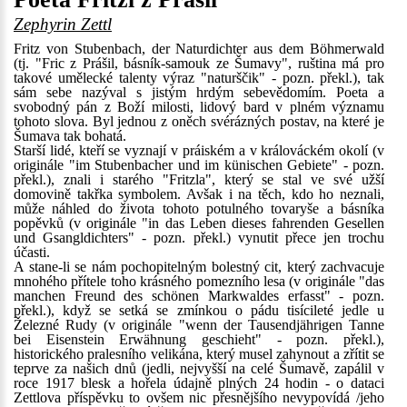
Zephyrin Zettl
Fritz von Stubenbach, der Naturdichter aus dem Böhmerwald
(tj. "Fric z Prášil, básník-samouk ze Šumavy", ruština má pro
takové umělecké talenty výraz "naturščik" - pozn. překl.), tak
sám sebe nazýval s jistým hrdým sebevědomím. Poeta a
svobodný pán z Boží milosti, lidový bard v plném významu
tohoto slova. Byl jednou z oněch svérázných postav, na které je
Šumava tak bohatá.
Starší lidé, kteří se vyznají v práiském a v králováckém okolí (v
originále "im Stubenbacher und im künischen Gebiete" - pozn.
překl.), znali i starého "Fritzla", který se stal ve své užší
domovině takřka symbolem. Avšak i na těch, kdo ho neznali,
může náhled do života tohoto potulného tovaryše a básníka
popěvků (v originále "in das Leben dieses fahrenden Gesellen
und Gsangldichters" - pozn. překl.) vynutit přece jen trochu
účasti.
A stane-li se nám pochopitelným bolestný cit, který zachvacuje
mnohého přítele toho krásného pomezního lesa (v originále "das
manchen Freund des schönen Markwaldes erfasst" - pozn.
překl.), když se setká se zmínkou o pádu tisícileté jedle u
Železné Rudy (v originále "wenn der Tausendjährigen Tanne
bei Eisenstein Erwähnung geschieht" - pozn. překl.),
historického pralesního velikána, který musel zahynout a zřítit se
teprve za našich dnů (jedli, nejvyšší na celé Šumavě, zapálil v
roce 1917 blesk a hořela údajně plných 24 hodin - o dataci
Zettlova příspěvku to ovšem nic přesnějšího nevypovídá /jeho