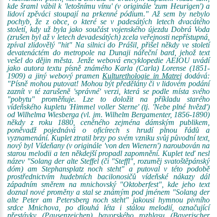
kde šraml vábil k 'letošnímu vínu' (v originále 'zum Heurigen') a
lidoví zpěváci stoupají na prkenné pódium." Až sem by nebylo
pochyb, že z obce, o které se v padesátých letech dvacátého
století, kdy už byla jako součást vojenského újezdu Dobrá Voda
(zrušen byl až v letech devadesátých) zcela veřejnosti nepřístupná,
zpíval zlidovělý "hit" Na silnici do Prášil, přišel někdy ve století
devatenáctém do metropole na Dunaji nářeční bard, jehož text
vešel do dějin města. Jenže webová encyklopedie AEIOU uvádí
jako autora textu písně známého Karla (Carla) Lorense (1851-
1909) a jiný webový pramen
Kulturethologie in Matrei
dodává:
"Písně mohou putovat! Mohou být předělány či v lidovém podání
zaznít v té zarušeně 'správné' verzi, která se podle místa svého
"pobytu" proměňuje. Lze to doložit na příkladu starého
vídeňského kupletu 'Himmel voller Sterne' (tj. 'Nebe plné hvězd')
od Wilhelma Wiesberga (vl. jm. Wilhelm Bergamenter, 1856-1890)
někdy z roku 1880, ceněného zejména dámským publikem,
poněvadž pojednává o oficírech s hrudí plnou řádů a
vyznamenání. Kuplet ztratil brzy po svém vzniku svůj původní text,
nový byl Vídeňany (v originále 'von den Wienern') naroubován na
starou melodii a ten někdejší propadl zapomnění. Kuplet teď nesl
název "Solang der alte Steffel (či "Steffl", rozuměj svatoštěpánský
dóm) am Stephansplatz noch steht" a putoval v této podobě
prostřednictvím hudebních bacilonosičů vídeňské nákazy dál
západním směrem na mnichovský "Oktoberfest", kde jeho text
doznal nové proměny a stal se známým pod jménem "Solang der
alte Peter am Petersberg noch steht" jakousi hymnou pivního
srdce Mnichova, po dlouhá léta i stálou melodií, označující
přestávky (Pausenzeichen) bavorského rozhlasu (Bayerischer