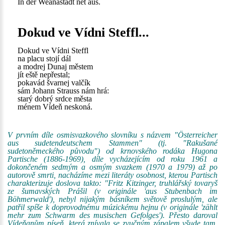
In der Weanastadt net aus.
Dokud ve Vídni Steffl...
Dokud ve Vídni Steffl
na placu stojí dál
a modrej Dunaj městem
jít eště nepřestal;
pokavád švarnej valčík
sám Johann Strauss nám hrá:
starý dobrý srdce města
ménem Vídeň neskoná.
V prvním díle osmisvazkového slovníku s názvem "Österreicher
aus sudetendeutschem Stammen" (tj. "Rakušané
sudetoněmeckého původu") od krnovského rodáka Hugona
Partische (1886-1969), díle vycházejícím od roku 1961 a
dokončeném sedmým a osmým svazkem (1970 a 1979) až po
autorově smrti, nacházíme mezi literáty osobnost, kterou Partisch
charakterizuje doslova takto: "Fritz Kitzinger, truhlářský tovaryš
ze šumavských Prášil (v originále 'aus Stubenbach im
Böhmerwald'), nebyl nijakým básníkem světově proslulým, ale
patřil spíše k doprovodnému múzickému hejnu (v originále 'zählt
mehr zum Schwarm des musischen Gefolges'). Přesto daroval
Vídeňanům píseň, která znívala se zvučným zápalem všude tam,