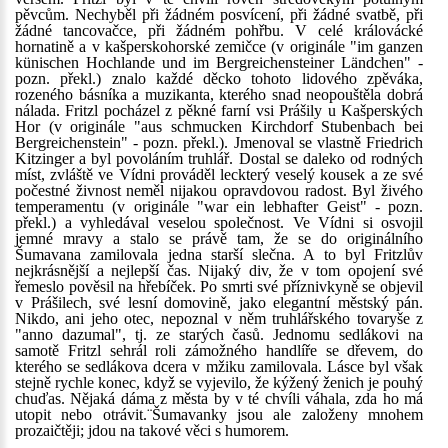
pěvcům. Nechyběl při žádném posvícení, při žádné svatbě, při
žádné tancovačce, při žádném pohřbu. V celé královácké
hornatině a v kašperskohorské zemičce (v originále "im ganzen
künischen Hochlande und im Bergreichensteiner Ländchen" -
pozn. překl.) znalo každé děcko tohoto lidového zpěváka,
rozeného básníka a muzikanta, kterého snad neopouštěla dobrá
nálada. Fritzl pocházel z pěkné farní vsi Prášily u Kašperských
Hor (v originále "aus schmucken Kirchdorf Stubenbach bei
Bergreichenstein" - pozn. překl.). Jmenoval se vlastně Friedrich
Kitzinger a byl povoláním truhlář. Dostal se daleko od rodných
míst, zvláště ve Vídni prováděl leckterý veselý kousek a ze své
počestné živnost neměl nijakou opravdovou radost. Byl živého
temperamentu (v originále "war ein lebhafter Geist" - pozn.
překl.) a vyhledával veselou společnost. Ve Vídni si osvojil
jemné mravy a stalo se právě tam, že se do originálního
Šumavana zamilovala jedna starší slečna. A to byl Fritzlův
nejkrásnější a nejlepší čas. Nijaký div, že v tom opojení své
řemeslo pověsil na hřebíček. Po smrti své příznivkyně se objevil
v Prášilech, své lesní domovině, jako elegantní městský pán.
Nikdo, ani jeho otec, nepoznal v něm truhlářského tovaryše z
"anno dazumal", tj. ze starých časů. Jednomu sedlákovi na
samotě Fritzl sehrál roli zámožného handlíře se dřevem, do
kterého se sedlákova dcera v mžiku zamilovala. Lásce byl však
stejně rychle konec, když se vyjevilo, že kýžený ženich je pouhý
chuďas. Nějaká dáma z města by v té chvíli váhala, zda ho má
utopit nebo otrávit.¨Šumavanky jsou ale založeny mnohem
prozaičtěji; jdou na takové věci s humorem.