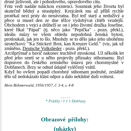
drsné jízlivosti, ale i pohodového, opravdového citu.
Fritz vedl nadále tuláckou existenci. Soumrak jeho živorta byl
skutečně bědný a strastiplný. Krejcárek mu až příliš rychle
protékal nezi prsty do nenávratna. Byl teď starý a neduživý a
přece si musel den ze dne těžce vydobývat chléb vezdejší.
Obchodem s vejci a drůbeží se on i jeho životní družka Josefine,
které říkal "Päpal" (tj. něco jako "Pepička" - pozn. překl.),
ideálu múzy ve všem ohledu nepodobná ženská bytost,
protloukali, jak jen to šlo. Mnohdy se to dělo jako jeho ubohému
sirotečkovi: "Ka Stückerl Brot, kan Kreuzer Geld." (viz, jak už
zmíněno,
Deutsche Volkslieder
- pozn. překl.).
Arcišprýmař a bavič nakonec truchlivě ztroskotal. Už několik let
před jeho smrtí se u něho projevily příznaky stihomamu. Byl
dopraven do českého zemského ústavu pro choromyslné v
Dobřanech. Brzy se odtud údajně vyléčený vrátil.
Když ho ovšem popadl chorobný stihomam podruhé, zesláblé
tělo už nedokázalo klást odpor a dalo neklidné duši volnost.
Mein Böhmerwald, 1956/1957, č. 3-4, s. 4-8
- - - - -
* Prášily / † † † Dobřany
Obrazové přílohy:
(ukázky)