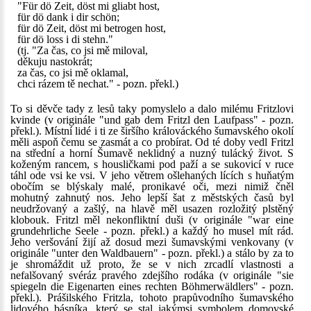
"Für dö Zeit, döst mi gliabt host,
für dö dank i dir schön;
für dö Zeit, döst mi betrogen host,
für dö loss i di stehn."
(tj. "Za čas, co jsi mě miloval,
děkuju nastokrát;
za čas, co jsi mě oklamal,
chci rázem tě nechat." - pozn. překl.)
To si děvče tady z lesů taky pomyslelo a dalo milému Fritzlovi
kvinde (v originále "und gab dem Fritzl den Laufpass" - pozn.
překl.). Místní lidé i ti ze širšího králováckého šumavského okolí
měli aspoň čemu se zasmát a co probírat. Od té doby vedl Fritzl
na střední a horní Šumavě neklidný a nuzný tulácký život. S
koženým rancem, s housličkami pod paží a se sukovicí v ruce
táhl ode vsi ke vsi. V jeho větrem ošlehaných lících s huňatým
obočím se blýskaly malé, pronikavé oči, mezi nimiž čněl
mohutný zahnutý nos. Jeho lepší šat z městských časů byl
neudržovaný a zašlý, na hlavě měl usazen rozložitý plstěný
klobouk. Fritzl měl nekonfliktní duši (v originále "war eine
grundehrliche Seele - pozn. překl.) a každý ho musel mít rád.
Jeho veršování žijí až dosud mezi šumavskými venkovany (v
originále "unter den Waldbauern" - pozn. překl.) a stálo by za to
je shromáždit už proto, že se v nich zrcadlí vlastnosti a
nefalšovaný svéráz pravého zdejšího rodáka (v originále "sie
spiegeln die Eigenarten eines rechten Böhmerwäldlers" - pozn.
překl.). Prášilského Fritzla, tohoto prapůvodního šumavského
lidového básníka, který se stal jakýmsi symbolem domovské