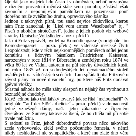
žije dál jako majetek lidu často i v obměnách, neboť nezapsána
v různém provedení měnívá stále svou podobu; zůstává však
živoucím a nepomíjivým památníkem na pozemskou pouť
dobrého muže zvláštního druhu, opravdového básníka.
Jednou z takových písní, tou snad nejvíce zlidovělou, kterou
nám Fritz zanechal, je "Lied vom armen Waselbuabn" (tj. "
Píseň o ubohém sirotečkovi", jedna z jejích podob viz webové
stránky
Deutsche Volkslieder
- pozn. překl.).
Jak mi Fritz vyprávěl, bydlel na Komödiengasse (v originále "im
Komödiengassel" - pozn. překl.) ve vídeňské městské čtvrti
Leopoldstadt, kde v těch nejskromnějších poměrech sdílel jednu
komůrku s lidovým básníkem Friedrichem Kaiserem,
narozeným v roce 1814 v Biberachu a zemřelým roku 1874 ve
věku 60 let ve Vídni, autorem na půl stovky divadelních kusů,
od roku 1835 až do sedmdesátých let devatenáctého století
uváděných na vídeňských scénách. Tam spřádali oba Fritzové o
závod plány na nové divadelní hry, po které náš Fritz dodával
zpěvní vložky.
Šťastná náhoda ho měla záhy alespoň na nějaký čas vytrhnout z
beznadějné chudoby.
Když jednou jako truhlářský tovaryš jak se říká "melouchařil" (v
originále "'auf der Stör' arbeitete" - pozn. překl.) v domácnosti
jedné vznešené dámy, našla jeho zákaznice v čiperném
čtverákovi ze Šumavy takové zalíbení, že ho chtěla mít při sobě
trvale nablízku.
S radostí se Fritz, jehož dobrodružné povaze něco takového
zcela vyhovovalo, zřekl svého počestného řemesla, v němž
nikdy neshledával nic sympatického a které mu zlaté dno věru