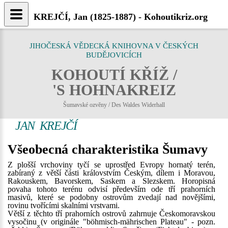
KREJČÍ, Jan (1825-1887) - Kohoutikriz.org
JIHOČESKÁ VĚDECKÁ KNIHOVNA V ČESKÝCH
BUDĚJOVICÍCH
KOHOUTÍ KŘÍŽ /
'S HOHNAKREIZ
Šumavské ozvěny / Des Waldes Widerhall
JAN KREJČÍ
Všeobecná charakteristika Šumavy
Z plošší vrchoviny tyčí se uprostřed Evropy hornatý terén,
zabíraný z větší části královstvím Českým, dílem i Moravou,
Rakouskem, Bavorskem, Saskem a Slezskem. Horopisná
povaha tohoto terénu odvisí především ode tří prahorních
masivů, které se podobny ostrovům zvedají nad novějšími,
rovinu tvořícími skalními vrstvami.
Větší z těchto tří prahorních ostrovů zahrnuje Českomoravskou
vysočinu (v originále "böhmisch-mährischen Plateau" - pozn.