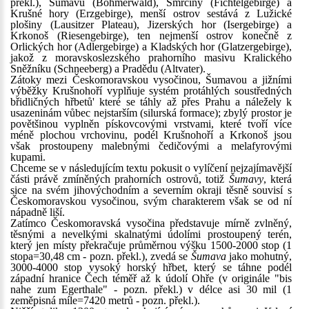
překl.), Šumavu (Böhmerwald), Smrčiny (Fichtelgebirge) a
Krušné hory (Erzgebirge), menší ostrov sestává z Lužické
plošiny (Lausitzer Plateau), Jizerských hor (Isergebirge) a
Krkonoš (Riesengebirge), ten nejmenší ostrov konečně z
Orlických hor (Adlergebirge) a Kladských hor (Glatzergebirge),
jakož z moravskoslezského prahorního masivu Kralického
Sněžníku (Schneeberg) a Pradědu (Altvater).
Zátoky mezi Českomoravskou vysočinou, Šumavou a jižními
výběžky Krušnohoří vyplňuje systém protáhlých soustředných
břidličných hřbetů' které se táhly až přes Prahu a náležely k
usazeninám vůbec nejstarším (silurská formace); zbylý prostor je
povětšinou vyplněn pískovcovými vrstvami, které tvoří více
méně plochou vrchovinu, podél Krušnohoří a Krkonoš jsou
však prostoupeny malebnými čedičovými a melafyrovými
kupami.
Chceme se v následujícím textu pokusit o vylíčení nejzajímavější
části právě zmíněných prahorních ostrovů, totiž
Šumavy
, která
sice na svém jihovýchodním a severním okraji těsně souvisí s
Českomoravskou vysočinou, svým charakterem však se od ní
nápadně liší.
Zatímco Českomoravská vysočina představuje mírně zvlněný,
těsnými a nevelkými skalnatými údolími prostoupený terén,
který jen místy překračuje průměrnou výšku 1500-2000 stop (1
stopa=30,48 cm - pozn. překl.), zvedá se
Šumava
jako mohutný,
3000-4000 stop vysoký horský hřbet, který se táhne podél
západní hranice Čech téměř až k údolí Ohře (v originále "bis
nahe zum Egerthale" - pozn. překl.) v délce asi 30 mil (1
zeměpisná míle=7420 metrů - pozn. překl.).