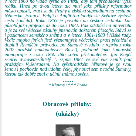
v roce 1860 ho vláda vysílá do Písku, aby tam přebudoval vyšší
reálku. Hned po dvou letech ale musí jako přílišný reformátor
město opustit, vrací se do Prahy a získává stipendium na cestu po
Německu, Francii, Belgii a Anglii (na londýnské Světové výstavě
cesta končila). Roku 1865 je povolán na českou techniku, kde
působí jako profesor až do roku 1882. Pak odchází na univerzitu
a je za své vědecké zásluhy jmenován doktorem filosofie. Stává se
i poslancem zemského sněmu a v letech 1881-1883 i říšské rady.
Vedle mnoha jiných jistě významných vědeckých prací přehlédl a
doplnil Řivnáčův průvodce po Šumavě (vydalo v reprintu roku
2002 pražské nakladatelství Baset), podobně jako šumavská
monografie z roku 1860 dílo sotva překonatelné. Jan Krejčí
zemřel dvaašedesátiletý 1. srpna 1887 ve své vile Šemík pod
pražským Vyšehradem. Na vyšehradském hřbitově je se svou
ženou i pochován nad údolím řeky, plynoucí sem z rodné Šumavy,
kterou tak dobře znal a učinil známou světu.
- - - - -
* Klatovy / † † † Praha
Obrazové přílohy:
(ukázky)