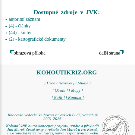
Dostupné zdroje v JVK:
autoritní záznam
(4) - články
(44) - knihy
(2) - kartografické dokumenty
obrazová příloha
další strana
KOHOUTIKRIZ.ORG
[ Úvod / Novinky ]
[ Studie ]
[ Obsah ]
[ Mapy ]
[ Najít ]
[ Kontakt ]
Jihočeská vědecká knihovna v Českých Budějovicích ©
2001-2026
Kohoutí kříž, autor koncepce projektu, studie a překladů
Jan Mareš, české texty a rešerše Jan Mareš a Ivo Kareš,
elektronická verze Ivo Kareš, návrh responzivního webu