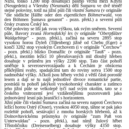
Nižší, toliko 1200 stop dosahující pásmo vrchů mezi Kdyní
(Neugedein) a Všeruby (Neumark) dělí Šumavu ve dvě téměř
stejné poloviny, totiž na jižní půli čili
vlastní Šumavu
(v originále
"die südliche Hälfte oder den
eigentlichen Böhmerwald
, von
den Böhmen Šumava genannt" - pozn. překl.) a severní půli
česky zvanou Český les.
Obě poloviny se liší jak svou výškou, tak svým směrem. Severní
půle, Bavory zvaná
Hornofalcký les
(v originále "
Oberpfälzer
Waldgebirge
" - pozn. překl.), začíná na severu 2895 stop
vysokou horou Dyleň (Tillenberg) jižně od Chebu (Eger) a
končí 3282 stop vysokým Čerchovem (i v originále "Čerchow"
- pozn. překl.) blízko Domažlic (v originále "Tauß" - pozn.
překl.), mezitím ležící 10 přerušovaných mil dlouhý hřeben
dosahuje v průměru jen výšky 2200 stop. Tato část pohoří
směřuje k severoseverozápadu a k Čechám je obrácena
příkřejšími svahy, spadajícími tam do roviny sotva 1500 stop
nadmořské výšky. Ačkoli jsou hřbety vrchů z větší části porostlé
lesem a dají se tu najít jednotlivé divoce romantické partie,
postrádá tu pohoří jakýkoli vysokohorský charakter a zatímco
jeho jižní půle se velkolepě tyčí nad svým okolím, tato se z
českého vnitrozemí jeví vzdálenějšímu pozorovateli jako
jednotvárný lesní pás hraničící s horizontem.
Jižní půle čili vlastní Šumava začíná na severu naproti Čerchovu
ležící horou Ostrý (Osser), vysokou 4050 stop, táhne se pak jako
rozlehlé pohoří, sestávající z mnoha horských hřebenů, až k
Dolnovltavickému průsmyku (v originále "zum Paß von
Unterwuldau" - pozn. překl.), nad nímž žulový hřbet
Třístoličníku (Dreisesselberg) dosahuje výšky 4350 stop.