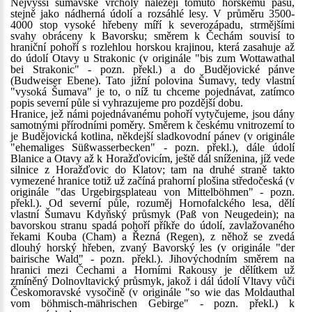
Nejvyšší šumavské vrcholy náležejí tomuto horskému pásu,
stejně jako nádherná údolí a rozsáhlé lesy. V průměru 3500-
4000 stop vysoké hřebeny míří k severozápadu, strmějšími
svahy obráceny k Bavorsku; směrem k Čechám souvisí to
hraniční pohoří s rozlehlou horskou krajinou, která zasahuje až
do údolí Otavy u Strakonic (v originále "bis zum Wottawathal
bei Strakonic" - pozn. překl.) a do Budějovické pánve
(Budweiser Ebene). Tato jižní polovina Šumavy, tedy vlastní
"vysoká Šumava" je to, o níž tu chceme pojednávat, zatímco
popis severní půle si vyhrazujeme pro pozdější dobu.
Hranice, jež námi pojednávanému pohoří vytyčujeme, jsou dány
samotnými přírodními poměry. Směrem k českému vnitrozemí to
je Budějovická kotlina, někdejší sladkovodní pánev (v originále
"ehemaliges Süßwasserbecken" - pozn. překl.), dále údolí
Blanice a Otavy až k Horažďovicím, ještě dál sníženina, jíž vede
silnice z Horažďovic do Klatov; tam na druhé straně takto
vymezené hranice totiž už začíná prahorní plošina středočeská (v
originále "das Urgebirgsplateau von Mittelböhmen" - pozn.
překl.). Od severní půle, rozuměj Hornofalckého lesa, dělí
vlastní Šumavu Kdyňský průsmyk (Paß von Neugedein); na
bavorskou stranu spadá pohoří příkře do údolí, zavlažovaného
řekami Kouba (Cham) a Řezná (Regen), z něhož se zvedá
dlouhý horský hřeben, zvaný Bavorský les (v originále "der
bairische Wald" - pozn. překl.). Jihovýchodním směrem na
hranici mezi Čechami a Horními Rakousy je dělítkem už
zmíněný Dolnovltavický průsmyk, jakož i dál údolí Vltavy vůči
Českomoravské vysočině (v originále "so wie das Moldauthal
vom böhmisch-mährischen Gebirge" - pozn. překl.) k