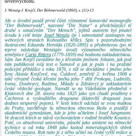
severovýchodu.
J. Wenzig-J. Krejčí, Der Böhmerwald (1860), s. (11)-13
Jde o úvodní pasáž první části významné šumavské monografie
"Der Böhmerwald", nazvané "Die Natur" a předcházející té
druhé s označením "Der Mensch", jejímž autorem byl pisatel
úvodu k celé knize
Josef Wenzig
(je i samostatně zastoupen na
webových stranách Kohoutího kříže). Spis s pozoruhodnými
ilustracemi Eduarda Herolda (1820-1895) a předmluvou (po ní
teprve následuje Wenzigův úvod) významného německého
zeměpisce
Carla Rittera
(1779-1859) má hodnotu zakladatelskou.
Sám Jan Krejčí (uvádíme ho s křestním jménem Johann, jak pod
ním publikoval svůj text o Šumavě a jak je psán i na pražské
policejní přihlášce z roku 1876, z níž se dovídáme i jméno jeho
ženy Aloisie Krejčové, roz. Čuldové, zemřelé 2. května 1908 a
také výrazně česká křestní jméka jeho 7 dětí Prokopa, Ludmilly,
Ivana, Doubravy, Radima, Milady a Zdislavy) je zakladatelem
české vědecké geologie. Narodil se na Vídeňském předměstí v
Klatovech dne 28. února roku 1825 jako syn chudé pradleny z
Čachrova a vysloužilého dragouna (klatovští dragouni jsou
dodnes nesporný pojem). V šesti letech odchází se svou matkou
do Prahy, navštěvuje tu německou obecnou školu a později i
akademické gymnázium, kde je jeho učitelem i Josef Jungmann.
Ve dvaceti letech se stává vychovatelem v rodině hraběte Kounice.
Poté, co absolvoval univerzitu, působí jako asistent na německé
technice a od roku 1848 jako kustod mineralogických sbírek
Českého muzea. Rok nato je z něho učitel na české vyšší reálce a