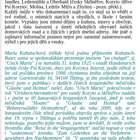
Jandles, Ledermühle a Oberhaid (česky Skříněřov, Koryto /dříve
Psí Koryto/, Mošna, Ledrův Mlýn a Zbytiny - pozn. překl.).
Každý může v této dokumentaci najít to, co stojí za to vědět o
své rodině, o místních statcích a obydlích, o škole i farním
kostele. Vypsány jsou místní dějiny a kultura, mravy a obyčeje,
jakož i data narození a úmrtí někdejších obyvatel našich
domovských osad a u žijících i jejich dnešní adresy. Jde jistě o
zajímavý informační pramen nejen pro samotné zainteresované,
nýbrž i pro jejich děti a vnuky.
Maria Kubatschová (někde bývá psána příjmením Kubatsch-
Baier, sama se spolurodákům prezentuje jménem "po chalupě", tj.
"Uisch Maria" ) se narodila 31. ledna 1925 v osadě Hundsnursch
(tehdy česky Psí Koryto, dnes jen Koryto). Inzerát, podle něhož si
lze od počátku prosince 1998 chystanou knihu objednat na její
adrese Gartenstraße 16, 94104 Tittling, je tím posledním textem,
který jsem o publikaci v dalších číslech krajanského měsíčníku
"Glaube und Heimat" našel. Zato "Uisch Maria" pokračovala v
roli "Ortsberichterstatterin" pro osady Koryto a Skříněřov nadále
i v jiném ze tří šumavských krajanských časopisů, jímž je vedle
měsíčníků "Hoam!" a "Glaube und Heimat" také
"Böhmerwäldler Heimatbrief", až do roku 2009, kdy se v
listopadovém čísle téhož periodika objevila zpráva o jejím úmrtí
dne 19. srpna v Tittlingu a pohřbu tamtéž tři dny nato. Z toho
nekrologu, psaného jejím mužem, jsem se dověděl, že vedle svého
životního díla "Reise in die Vergangenheit" stačila napsat a vydat
i "soukromou" kroniku "Zum Gedenken an die Vorfahrem -
gewidmet den Nachkommen" (tj. "V upomínku na naše předky -