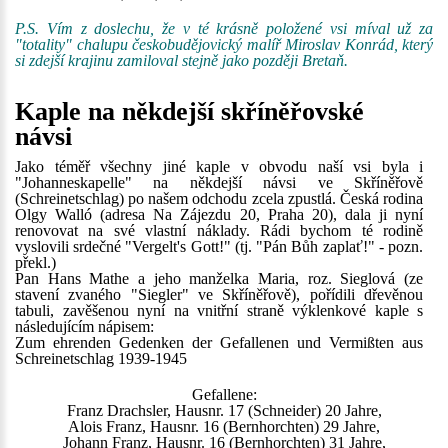
P.S. Vím z doslechu, že v té krásně položené vsi míval už za
"totality" chalupu českobudějovický malíř Miroslav Konrád, který
si zdejší krajinu zamiloval stejně jako později Bretaň.
Kaple na někdejší skříněřovské
návsi
Jako téměř všechny jiné kaple v obvodu naší vsi byla i
"Johanneskapelle" na někdejší návsi ve Skříněřově
(Schreinetschlag) po našem odchodu zcela zpustlá. Česká rodina
Olgy Walló (adresa Na Zájezdu 20, Praha 20), dala ji nyní
renovovat na své vlastní náklady. Rádi bychom té rodině
vyslovili srdečné "Vergelt's Gott!" (tj. "Pán Bůh zaplať!" - pozn.
překl.)
Pan Hans Mathe a jeho manželka Maria, roz. Sieglová (ze
stavení zvaného "Siegler" ve Skříněřově), pořídili dřevěnou
tabuli, zavěšenou nyní na vnitřní straně výklenkové kaple s
následujícím nápisem:
Zum ehrenden Gedenken der Gefallenen und Vermißten aus
Schreinetschlag 1939-1945
Gefallene:
Franz Drachsler, Hausnr. 17 (Schneider) 20 Jahre,
Alois Franz, Hausnr. 16 (Bernhorchten) 29 Jahre,
Johann Franz, Hausnr. 16 (Bernhorchten) 31 Jahre,