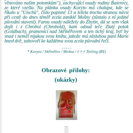
věnováno našim potomkům"), zachycující osudy rodiny Baierovy,
ze které vzešla. Na plánku osady Koryto má chalupa, kde se
říkalo u "Uischů", číslo popisné 13 a ležela trochu stranou návsi
při cestě do dnes téměř zcela zaniklé Mošny (zůstalo z ní jediné
původní stavení). Farou osady náležely do Zbytin, dá se sem však
dojít i z Chrobol (Chrobold), kam odsud teče Zlatý potok
(Goldbach), pramenící nad Skříněřovem a ten tichý kraj, byť by
snad i neměl nijakou svou knihu, jakože má zásluhou paní Marie
hned dvě, zahovoří ke každému svou zcela původní řečí.
- - - - -
* Koryto / Skříněřov / Mošna / † † † Tittling (BY)
Obrazové přílohy:
(ukázky)