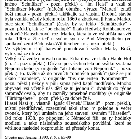
jméno "Schnülzer" - pozn. překl.) a "im Heisl" a vzali si
"Schnützer Moater" (nářeční obměna výrazu "Marterl" značí
boží muka - pozn. překl.) takříkajíc za vlastní. Drobná stavba
byla vznikla někdy kolem roku 1860 a zbudoval ji Franz Marko,
otec staré "Schnützerin" (česky by se řeklo "Schnützerky" -
pozn. překl.), jak se "po chalupě" říkalo Hedwig Rothbauerové,
ovdovělé Rauscherové, roz. Marko, která tu ve vsi přišla na svět
roku 1905 a žije teď u svého syna v Bad Mergentheim (ve
spolkové zemi Bádensko-Württembersko - pozn. překl.).
Ve výklenku stojí barevně pomalovaná soška Matky Boží,
vyřezaná ze dřeva.
Velký kříž vedle darovala rodina Erhardova ze statku Hable Hof
(čp. 2 - pozn. překl.). Dřív se po všechna léta od svátku sv. Jana
Nepomuckého (v originále "ab Johann von Nepomuk" - pozn.
překl.) 16. května až do prvních "obilných panáků" (také se jim
říkalo "mandele", v originále "bis die ersten 'Kornmandl'" -
pozn. překl.) někdy v půli srpna před kaplí modlívalo. Mnoho
obyvatel vsi včetně nás dětí se tu jednou či dvakrát do týdne
shromažďovalo, aby tu zazněly prosebné modlitby (v originále
"Fürbittgebete" - pozn. překl.) za dobré žně.
Hiasei Nazi (tj. vlastně "Ignác /Hynek/ Hiaseiů" - pozn. překl.),
místní předříkávač, rozezníval také ráno, v poledne a večer
zvonek, který byl umístěn na jeho stavení, zvaném "Hiaseiler".
Od roku 1938, po připojení k Německé říši, se ty hodinky
modlení a také následného sousedského povídání, které se
většinou následně rozproudilo, už přestaly konat.
Glaube und Heimat, 1993, č. 6, s. 89-90