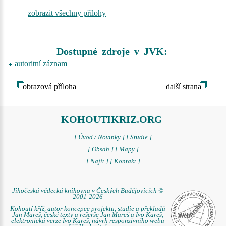
zobrazit všechny přílohy
Dostupné zdroje v JVK:
autoritní záznam
obrazová příloha
další strana
KOHOUTIKRIZ.ORG
[ Úvod / Novinky ]
[ Studie ]
[ Obsah ]
[ Mapy ]
[ Najít ]
[ Kontakt ]
Jihočeská vědecká knihovna v Českých Budějovicích ©
2001-2026
Kohoutí kříž, autor koncepce projektu, studie a překladů
Jan Mareš, české texty a rešerše Jan Mareš a Ivo Kareš,
elektronická verze Ivo Kareš, návrh responzivního webu