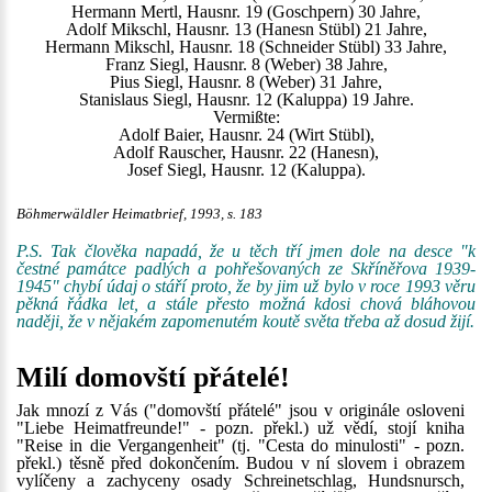
Hermann Mertl, Hausnr. 19 (Goschpern) 30 Jahre,
Adolf Mikschl, Hausnr. 13 (Hanesn Stübl) 21 Jahre,
Hermann Mikschl, Hausnr. 18 (Schneider Stübl) 33 Jahre,
Franz Siegl, Hausnr. 8 (Weber) 38 Jahre,
Pius Siegl, Hausnr. 8 (Weber) 31 Jahre,
Stanislaus Siegl, Hausnr. 12 (Kaluppa) 19 Jahre.
Vermißte:
Adolf Baier, Hausnr. 24 (Wirt Stübl),
Adolf Rauscher, Hausnr. 22 (Hanesn),
Josef Siegl, Hausnr. 12 (Kaluppa).
Böhmerwäldler Heimatbrief, 1993, s. 183
P.S. Tak člověka napadá, že u těch tří jmen dole na desce "k
čestné památce padlých a pohřešovaných ze Skříněřova 1939-
1945" chybí údaj o stáří proto, že by jim už bylo v roce 1993 věru
pěkná řádka let, a stále přesto možná kdosi chová bláhovou
naději, že v nějakém zapomenutém koutě světa třeba až dosud žijí.
Milí domovští přátelé!
Jak mnozí z Vás ("domovští přátelé" jsou v originále osloveni
"Liebe Heimatfreunde!" - pozn. překl.) už vědí, stojí kniha
"Reise in die Vergangenheit" (tj. "Cesta do minulosti" - pozn.
překl.) těsně před dokončením. Budou v ní slovem i obrazem
vylíčeny a zachyceny osady Schreinetschlag, Hundsnursch,