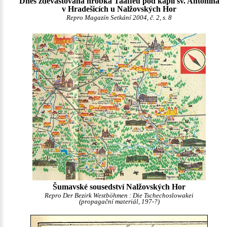
Dnes zdevastovaná hrobka Taaffeů pod kaplí sv. Antonína
v Hradešicích u Nalžovských Hor
Repro Magazín Setkání 2004, č. 2, s. 8
Šumavské sousedství Nalžovských Hor
Repro Der Bezirk Westböhmen : Die Tschechoslowakei
(propagační materiál, 197-?)