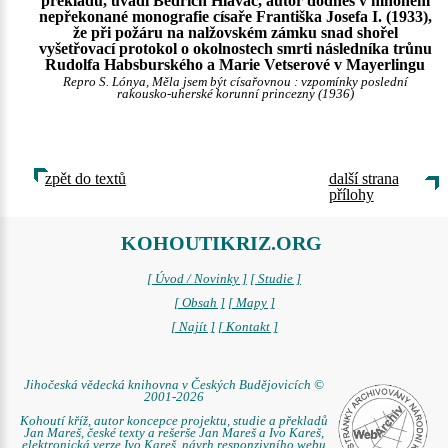
překladu, uvádí Bedřich Hlaváč, autor dodnes v mnohém
nepřekonané monografie císaře Františka Josefa I. (1933),
že při požáru na nalžovském zámku snad shořel
vyšetřovací protokol o okolnostech smrti následníka trůnu
Rudolfa Habsburského a Marie Vetserové v Mayerlingu
Repro S. Lónya, Měla jsem být císařovnou : vzpomínky poslední
rakousko-uherské korunní princezny (1936)
zpět do textů
další strana
přílohy
KOHOUTIKRIZ.ORG
[ Úvod / Novinky ]
[ Studie ]
[ Obsah ]
[ Mapy ]
[ Najít ]
[ Kontakt ]
Jihočeská vědecká knihovna v Českých Budějovicích ©
2001-2026
Kohoutí kříž, autor koncepce projektu, studie a překladů
Jan Mareš, české texty a rešerše Jan Mareš a Ivo Kareš,
elektronická verze Ivo Kareš, návrh responzivního webu