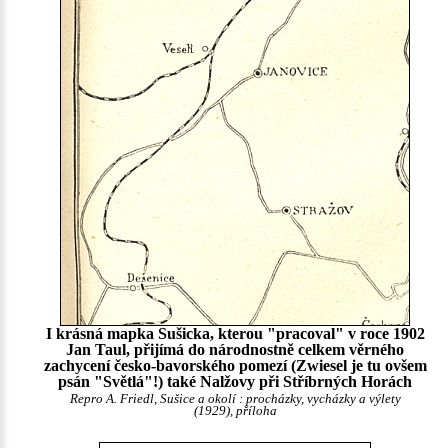
I krásná mapka Sušicka, kterou "pracoval" v roce 1902
Jan Taul, přijímá do národnostně celkem věrného
zachycení česko-bavorského pomezí (Zwiesel je tu ovšem
psán "Světlá"!) také Nalžovy při Stříbrných Horách
Repro A. Friedl, Sušice a okolí : procházky, vycházky a výlety
(1929), příloha