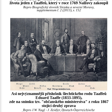
života jeden z Taaffeů, který v roce 1769 Nalžovy zakoupil
Repro Biografický slovník Slezska a severní Moravy,
supplementum č. 2 (2013), s. 152
Asi nejvýznamnější příslušník šlechtického rodu Taaffeů
Eduard Taaffe (1833-1895),
zde na snímku tzv. "občanského ministerstva" z roku 1867
stojící druhý zprava
Repro J.W. Nagl - J. Zeidler, Deutsch-Österreichische