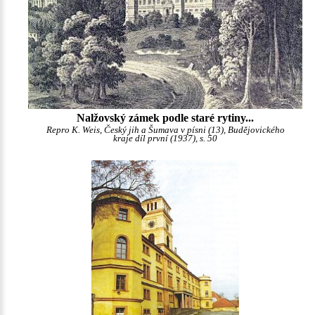
Nalžovský zámek podle staré rytiny...
Repro K. Weis, Český jih a Šumava v písni (13), Budějovického
kraje díl první (1937), s. 50