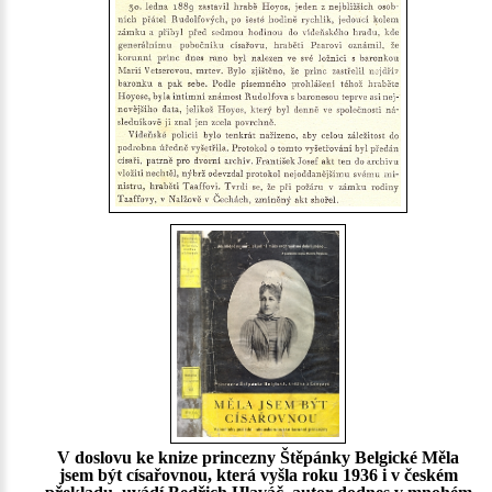
V doslovu ke knize princezny Štěpánky Belgické Měla
jsem být císařovnou, která vyšla roku 1936 i v českém