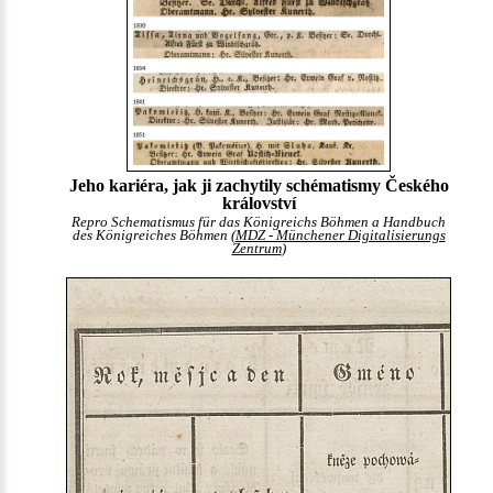
Jeho kariéra, jak ji zachytily schématismy Českého
království
Repro Schematismus für das Königreichs Böhmen a Handbuch
des Königreiches Böhmen (
MDZ - Münchener Digitalisierungs
Zentrum
)