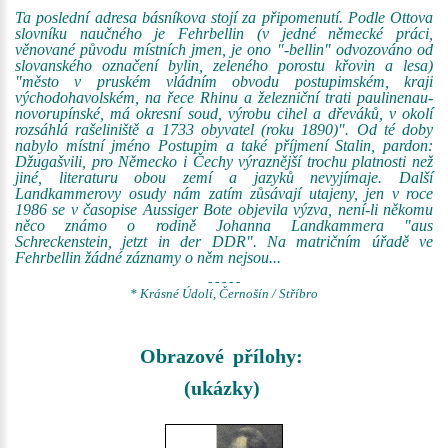
Ta poslední adresa básníkova stojí za připomenutí. Podle Ottova
slovníku naučného je Fehrbellin (v jedné německé práci,
věnované původu místních jmen, je ono "-bellin" odvozováno od
slovanského označení bylin, zeleného porostu křovin a lesa)
"město v pruském vládním obvodu postupimském, kraji
východohavolském, na řece Rhinu a železniční trati paulinenau-
novorupínské, má okresní soud, výrobu cihel a dřeváků, v okolí
rozsáhlá rašeliniště a 1733 obyvatel (roku 1890)". Od té doby
nabylo místní jméno Postupim a také příjmení Stalin, pardon:
Džugašvili, pro Německo i Čechy výraznější trochu platnosti než
jiné, literaturu obou zemí a jazyků nevyjímaje. Další
Landkammerovy osudy nám zatím zůsávají utajeny, jen v roce
1986 se v časopise Aussiger Bote objevila výzva, není-li někomu
něco známo o rodině Johanna Landkammera "aus
Schreckenstein, jetzt in der DDR". Na matričním úřadě ve
Fehrbellin žádné záznamy o něm nejsou...
- - - - -
* Krásné Údolí, Černošín / Stříbro
Obrazové přílohy:
(ukázky)