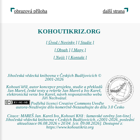
obrazová příloha
další strana
KOHOUTIKRIZ.ORG
[ Úvod / Novinky ]
[ Studie ]
[ Obsah ]
[ Mapy ]
[ Najít ]
[ Kontakt ]
Jihočeská vědecká knihovna v Českých Budějovicích ©
2001-2026
Kohoutí kříž, autor koncepce projektu, studie a překladů
Jan Mareš, české texty a rešerše Jan Mareš a Ivo Kareš,
elektronická verze Ivo Kareš, návrh responzivního webu
Jiří Nechvátal.
Podléhá licenci Creative Commons Uveďte
autora-Neužívejte dílo komerčně-Nezasahujte do díla 3.0 Česko
Citace: MAREŠ Jan. Kareš Ivo. Kohoutí Kříž : šumavské ozvěny [on-line] .
Jihočeská vědecká knihovna v Českých Budějovicích, c2001-2026, poslední
aktualizace 06.08.2026 v 20.04. [cit. 09.08.2026]. Dostupné z:
https://www.kohoutikriz.org