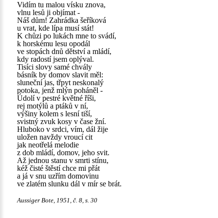
Vidím tu malou vísku znova,
vlnu lesů ji objímat -
Náš dům! Zahrádka šeříková
u vrat, kde lípa musí stát!
K chůzi po lukách mne to svádí,
k horskému lesu opodál
ve stopách dnů dětství a mládí,
kdy radostí jsem oplýval.
Tisíci slovy samé chvály
básník by domov slavit měl:
sluneční jas, třpyt neskonalý
potoka, jenž mlýn poháněl -
Údolí v pestré květné říši,
rej motýlů a ptáků v ní,
výšiny kolem s lesní tiší,
svistný zvuk kosy v čase žní.
Hluboko v srdci, vím, dál žije
uložen navždy vroucí cit
jak neotřelá melodie
z dob mládí, domov, jeho svit.
Až jednou stanu v smrti stínu,
kéž čisté štěstí chce mi přát
a já v snu uzřím domovinu
ve zlatém slunku dál v mír se brát.
Aussiger Bote, 1951, č. 8, s. 30