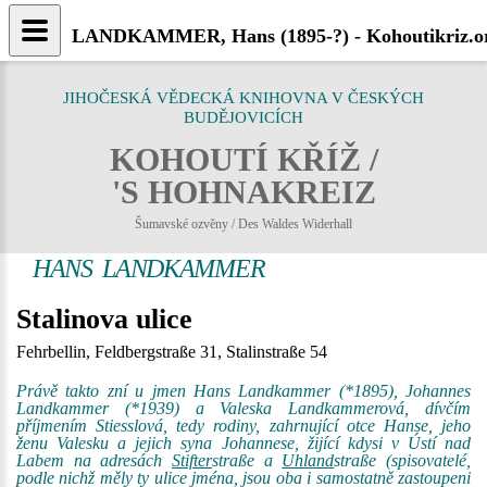
LANDKAMMER, Hans (1895-?) - Kohoutikriz.o
JIHOČESKÁ VĚDECKÁ KNIHOVNA V ČESKÝCH
BUDĚJOVICÍCH
KOHOUTÍ KŘÍŽ /
'S HOHNAKREIZ
Šumavské ozvěny / Des Waldes Widerhall
HANS LANDKAMMER
Stalinova ulice
Fehrbellin, Feldbergstraße 31, Stalinstraße 54
Právě takto zní u jmen Hans Landkammer (*1895), Johannes
Landkammer (*1939) a Valeska Landkammerová, dívčím
příjmením Stiesslová, tedy rodiny, zahrnující otce Hanse, jeho
ženu Valesku a jejich syna Johannese, žijící kdysi v Ústí nad
Labem na adresách
Stifter
straße a
Uhland
straße (spisovatelé,
podle nichž měly ty ulice jména, jsou oba i samostatně zastoupeni