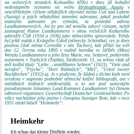
na webových stranách Kohoutího kříže) v dnes již bohužel
nedostupném seznamu na webu
Heimatfreunde Aussig
s
neuvěřitelným výčtem někdejších obyvatel města Ústí nad Labem
(Aussig) a jejich někdejšími tamními adresami, jakož posledně
známými adresami po vyhnání, ta poslední adresa
Landkammerových. Asi by pro mě neměla takový význam, nebýt
zastoupení Hanse Landkammera v obou ročnících Kulturního
adresáře ČSR (1934 a 1936) jako německého spisovatele. Tehdy
byl ještě rodák z Krásného Údolí (německy Schönthal, ves je dnes
pouhou částí města Černošín v okr. Tachov), kde přišel na svět
dne 12. června roku 1895 v rodině horníka ve Stříbře (Mies)
Wenzla Landkammera a jeho ženy Marie, roz. Seitzové, poštovním
asistentem v Teplicích (Teplitz), Siedlerzeile 15, za sebou však už
měl knižní tituly "Liebe… unstillbares Sehnen" (1923), "Viele sind
berufen", "Psyche", "Herr Rühmlich", "Mirl", "Urteil zweier
Backfischen" (1932) aj. Je s podivem, že žádná z těchto knih není
uvedena v naprosto podrobné německé knižní bibliografii, ani v
nabídkách knižních antikvariátů, a to ani pod autorským
pseudonymem Johannes Land-Kammer. Landkammer byl členem
odborové organizace Gewerkschaft Deutscher Geistesarbeiter. Po
válce nacházíme jeho jméno v časopisu Aussiger Bote, kde v roce
1951 otiskl báseň "Heimkehr":
Heimkehr
Ich schau das kleine Dörflein wieder,