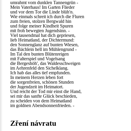
umrahmt vom dunklen Tannengrün -
Mein Vaterhaus! Im Garten Flieder
und vor dem Tor die Linde blüh'n.
Wie einmals schreit ich durch die Fluren
zum freien, stolzen Bergwald hin
und folge meiner Kindheit Spuren
mit froh bewegten Jugendsinn. -
Viel tausendmal hat dich gepriesen,
lieb Heimatland, der Dichtermund:
den Sonnenglanz auf bunten Wiesen,
das Bächlein hell im Mühlengrund -
Im Tal den bunten Blütenreigen
mit Falterspiel und Vogelsang
die Bergeshöh', das Waldesschweigen
im Aehrenfeld den Sichelklang.
Ich hab das alles tief empfunden.
In meinem Herzen leben fort
die sorgenfreien, schönen Stunden
der Jugendzeit im Heimatort.
Und reicht der Tod mir einst die Hand,
sei mir das sanfte Glück beschieden,
zu scheiden von dem Heimatland
im goldnen Abendsonnenfrieden. -
Zření návratu