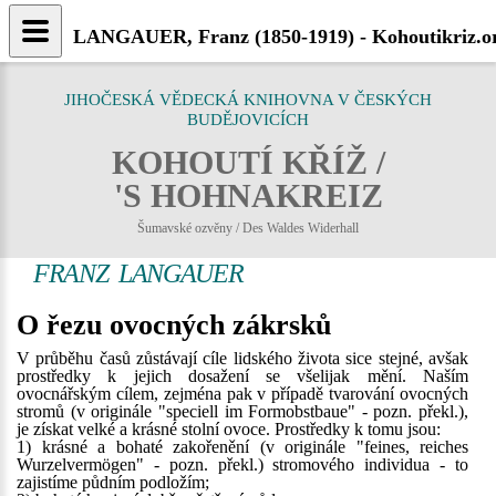
LANGAUER, Franz (1850-1919) - Kohoutikriz.o
JIHOČESKÁ VĚDECKÁ KNIHOVNA V ČESKÝCH
BUDĚJOVICÍCH
KOHOUTÍ KŘÍŽ /
'S HOHNAKREIZ
Šumavské ozvěny / Des Waldes Widerhall
FRANZ LANGAUER
O řezu ovocných zákrsků
V průběhu časů zůstávají cíle lidského života sice stejné, avšak
prostředky k jejich dosažení se všelijak mění. Naším
ovocnářským cílem, zejména pak v případě tvarování ovocných
stromů (v originále "speciell im Formobstbaue" - pozn. překl.),
je získat velké a krásné stolní ovoce. Prostředky k tomu jsou:
1) krásné a bohaté zakořenění (v originále "feines, reiches
Wurzelvermögen" - pozn. překl.) stromového individua - to
zajistíme půdním podložím;