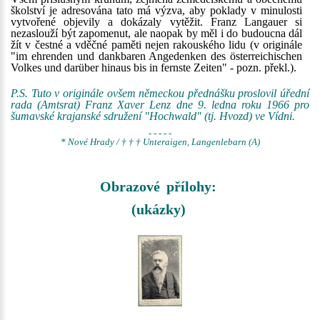
školství je adresována tato má výzva, aby poklady v minulosti
vytvořené objevily a dokázaly vytěžit. Franz Langauer si
nezaslouží být zapomenut, ale naopak by měl i do budoucna dál
žít v čestné a vděčné paměti nejen rakouského lidu (v originále
"im ehrenden und dankbaren Angedenken des österreichischen
Volkes und darüber hinaus bis in fernste Zeiten" - pozn. překl.).
P.S. Tuto v originále ovšem německou přednášku proslovil úřední
rada (Amtsrat) Franz Xaver Lenz dne 9. ledna roku 1966 pro
šumavské krajanské sdružení "Hochwald" (tj. Hvozd) ve Vídni.
- - - - -
* Nové Hrady / † † † Unteraigen, Langenlebarn (A)
Obrazové přílohy:
(ukázky)