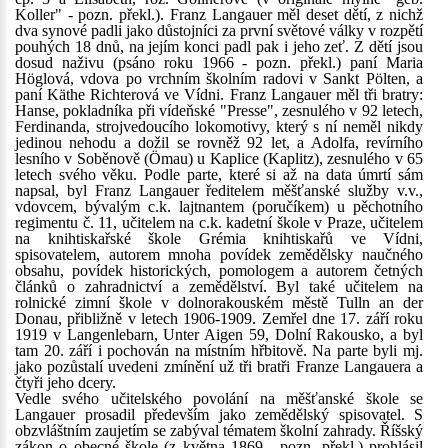
Koller" - pozn. překl.). Franz Langauer měl deset dětí, z nichž
dva synové padli jako důstojníci za první světové války v rozpětí
pouhých 18 dnů, na jejím konci padl pak i jeho zeť. Z dětí jsou
dosud naživu (psáno roku 1966 - pozn. překl.) paní Maria
Höglová, vdova po vrchním školním radovi v Sankt Pölten, a
paní Käthe Richterová ve Vídni. Franz Langauer měl tři bratry:
Hanse, pokladníka při vídeňské "Presse", zesnulého v 92 letech,
Ferdinanda, strojvedoucího lokomotivy, který s ní neměl nikdy
jedinou nehodu a dožil se rovněž 92 let, a Adolfa, revírního
lesního v Soběnově (Ömau) u Kaplice (Kaplitz), zesnulého v 65
letech svého věku. Podle parte, které si až na data úmrtí sám
napsal, byl Franz Langauer ředitelem měšťanské služby v.v.,
vdovcem, bývalým c.k. lajtnantem (poručíkem) u pěchotního
regimentu č. 11, učitelem na c.k. kadetní škole v Praze, učitelem
na knihtiskařské škole Grémia knihtiskařů ve Vídni,
spisovatelem, autorem mnoha povídek zemědělsky naučného
obsahu, povídek historických, pomologem a autorem četných
článků o zahradnictví a zemědělství. Byl také učitelem na
rolnické zimní škole v dolnorakouském městě Tulln an der
Donau, přibližně v letech 1906-1909. Zemřel dne 17. září roku
1919 v Langenlebarn, Unter Aigen 59, Dolní Rakousko, a byl
tam 20. září i pochován na místním hřbitově. Na parte byli mj.
jako pozůstalí uvedeni zmínění už tři bratři Franze Langauera a
čtyři jeho dcery.
Vedle svého učitelského povolání na měšťanské škole se
Langauer prosadil především jako zemědělský spisovatel. S
obzvláštním zaujetím se zabýval tématem školní zahrady. Říšský
zákon o obecné škole (z května 1869 - pozn. překl.) prohlásil