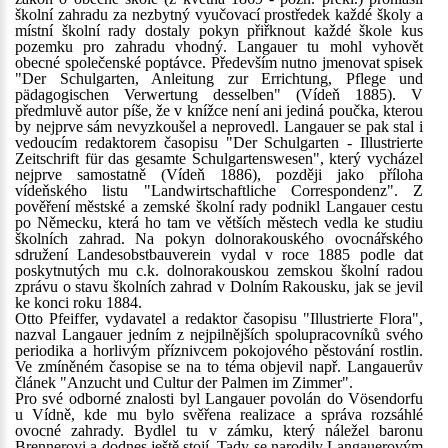
školní zahradu za nezbytný vyučovací prostředek každé školy a
místní školní rady dostaly pokyn přiřknout každé škole kus
pozemku pro zahradu vhodný. Langauer tu mohl vyhovět
obecné společenské poptávce. Především nutno jmenovat spisek
"Der Schulgarten, Anleitung zur Errichtung, Pflege und
pädagogischen Verwertung desselben" (Vídeň 1885). V
předmluvě autor píše, že v knížce není ani jediná poučka, kterou
by nejprve sám nevyzkoušel a neprovedl. Langauer se pak stal i
vedoucím redaktorem časopisu "Der Schulgarten - Illustrierte
Zeitschrift für das gesamte Schulgartenswesen", který vycházel
nejprve samostatně (Vídeň 1886), později jako příloha
vídeňského listu "Landwirtschaftliche Correspondenz". Z
pověření městské a zemské školní rady podnikl Langauer cestu
po Německu, která ho tam ve větších městech vedla ke studiu
školních zahrad. Na pokyn dolnorakouského ovocnářského
sdružení Landesobstbauverein vydal v roce 1885 podle dat
poskytnutých mu c.k. dolnorakouskou zemskou školní radou
zprávu o stavu školních zahrad v Dolním Rakousku, jak se jevil
ke konci roku 1884.
Otto Pfeiffer, vydavatel a redaktor časopisu "Illustrierte Flora",
nazval Langauer jedním z nejpilnějších spolupracovníků svého
periodika a horlivým příznivcem pokojového pěstování rostlin.
Ve zmíněném časopise se na to téma objevil např. Langauerův
článek "Anzucht und Cultur der Palmen im Zimmer".
Pro své odborné znalosti byl Langauer povolán do Vösendorfu
u Vídně, kde mu bylo svěřena realizace a správa rozsáhlé
ovocné zahrady. Bydlel tu v zámku, který náležel baronu
Brennerovi a dodnes ještě stojí. Tady se narodily Langauerovým