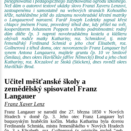
pielęgnowania i pedagogicznego zuźytkowania ogródu szkolnego.
Než dám o autorovi textové ukázky slovo Franzi Xaveru Lenzovi,
zastoupenému i samostatně na webových stranách Kohoutího
kříže, nahlédněme ještě do záznamu novohradské křestní matriky
o Langauerově narození. Farář Joseph Ledetzky zapsal křest
chlapce jménem Franz, provedený téhož dne, kdy přišel na svět,
kooperátorem Johannem Poppem s těmito podrobnostmi: rodný
dům dítěte čp. 3 naproti novohradskému kostelu a klášteru
obývali rodiče matky Kathariny, roz. Schmidové, tj. mistr
řemenářský Ferdinand Schmid a jeho choť Elisabeth, roz.
Gollnerová z téhož domu, otec novorozencův Franz Langauer byl
synem Antona Langauera, majitele gruntu čp. 10 ve Smilově
(Smilau), dnes okres Havlíčkův (dříve Německý) Brod a jeho choti
Kathariny, roz. Krczalové ze Štoků (Stöcken), dnes rovněž okres
Havlíčkův Brod.
Učitel měšťanské školy a
zemědělský spisovatel Franz
Langauer
Franz Xaver Lenz
Franz Langauer se narodil dne 27. března 1850 v Nových
Hradech v domě čp. 3. Jeho otec Franz Langauer byl
buquoyským hraběcím kočím. Matka Katharina byla dcerou
Ferdinanda Schmida, mistra řemenářského v Nových Hradech
čp. 3 a Elisabeth, roz. Gollnerové (v originále mylně "geb.