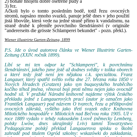
2) bohaté hnojení dobře ošetřené půdy a
3) řez.
Ačkoli bylo o tomto posledním bodě, totiž řezu ovocných
stromů, napsáno mnoho svazků, panuje ještě dnes v jeho použití
jistá libovůle, která vede na jedné straně přímo k vandalismu, na
straně druhé k přemíře povrchního šlendriánství (v originále
"andererseits die grösste Schlamperei bekundet" - pozn. překl.).
Wiener illustrirte Garten-Zeitung, 1899
P.S. Jde o úvod autorova článku ve Wiener Illustrirte Garten-
Zeitung (XXIV. ročník 1899).
Líbí se mi ten odpor ke "Schlamperei", k povrchnímu
šlendriánství, jakého jsme jistě až dodnes svědky v tolika oborech
a které tedy jistě není jen nějakou c.k. specialitou. Franz
Langauer, který spatřil světlo světa dne 27. března roku 1850 v
Nových Hradech (Gratzen) jako syn buquoyského hraběcího
kočího téhož jména, věnoval boji proti němu nejen jako ovocnář
hodně sil. V pražské Národní knihovně najdeme výtisk českého
překladu jedné z Langauerových prací (autor je označen jako
František Langauer) pod názvem O tvarech, řezu a přištipování
ovocných zákrsků, vyšlého jako třetí svazek edice Knihovna
Milotického hospodáře v Miloticích nad Bečvou roku 1905. Už v
roce 1889 vydalo v tehdy rakouském Lvově (německy Lemberg,
polsky Lwów, dnes ukrajinský Lviv) tamní Towarzystwo
Pedagogiczne polský překlad Langauerova spisku o školní
zahradě pod titulem Ogród szkolny: wskazówki do zakładania,