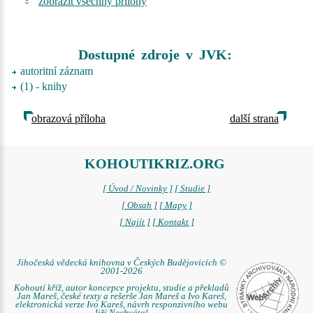
zobrazit všechny přílohy
Dostupné zdroje v JVK:
autoritní záznam
(1) - knihy
obrazová příloha
další strana
KOHOUTIKRIZ.ORG
[ Úvod / Novinky ]
[ Studie ]
[ Obsah ]
[ Mapy ]
[ Najít ]
[ Kontakt ]
Jihočeská vědecká knihovna v Českých Budějovicích ©
2001-2026
Kohoutí kříž, autor koncepce projektu, studie a překladů
Jan Mareš, české texty a rešerše Jan Mareš a Ivo Kareš,
elektronická verze Ivo Kareš, návrh responzivního webu
Jiří Nechvátal.