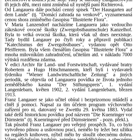
tři jejich děti, mezi nimi zmíněná už nynější paní Richterová.
Od Langauera dále pochází cenný spisek "Der Hausgarten auf
dem Lande" (tj. "Domácí zahrada na venkově", vyznamenaná
cenou shora zmíněného časopisu "Illustrierte Flora".
V Maria Lanzendorf nacházíme Langauera jako vedoucího
zákrskové ovocné školky (Zwergobstbaumschule) Kanzelhof.
Byla to velká ovocná školka, která však už dnes neexistuje.
Tady bydlil Langauer po čtyři roky a připravil publikaci
"Katechismus der Zwergobstbaues", vydanou opět Otto
Pfeifferem. Byla všem čtenářům časopisu "Illustrierte Flora" a
mnoha milovníkům zahradničení, učitelům atd. v nákladu 7000
výtisků rozdělena zdarma.
V edici Archiv für Land- und Forstwirtschaft, vydávané bratry
Robertem a Hugo Hitschmannem, kteří byli i vydavateli
týdeníku "Wiener Landwirtschaftliche Zeitung" a jiných
periodik, se objevila od Langauera povídka ze života jednoho
zemědělského kasina "Der Stiftungspreis", 1. vydání
Langenlebarn, květen 1902, 2. vydání Langenlebarn, březen
1913.
Franz Langauer se jako učitel obíral i bezprizornou mládeží a
chtěl jí pomoci. Napsal za tím účelem program výchovného
zařízení pro ni, datovaný ve Zwettlu 29. května 1883. Vydal
také delší historickou povídku pod názvem "Die Kuenringer vor
Dürnstein" (tj. Kuenringové před Dürnsteinem" - pozn. překl.).
Tak působil Franz Langauer pro veřejný prospěch. To, co bylo
vytvořeno pilnou a usilovnou prací, nemělo by ležet bez užitku
na regálech knihoven, nýbrž mělo by sloužit obecnému dobru.
Všem příslušným kruhům, zejména zemědělskému a obecnému