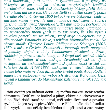
ho k Rakousku), "jaro národů" si vybíralo daň a pastýřský list
biskupův je jen matným odrazem nevyřešených konfliktů
"revolučního" roku. Třetí českobudějovický biskup přežil dataci
svého textu ani ne o rok. Už v roce 1848 se u něho objevily potíže
krevního oběhu, 4. června 1850 byl pak ve své biskupské rezidenci
smrtelně raněn mrtvicí (v úmrtní matrice nacházíme v rubrice
"příčina úmrtí" výraz "Apoplexia"). Tři dny nato byl pochován na
českobudějovickém Starém městě (v matrice psáno "Palaiopoli")
do nevyzděného hrobu (přál si to tak proto, že sám vyšel z
chudých poměrů, ve své závěti), který kryje novogotický sloup,
dílo sochaře Emanuela Maxe, s reliéfem biskupského znaku. Na
obraze malíře Charlese Louise Philippota de Sénanget (1801-
1859, zemřel v Českém Krumlově) a fotografii podle anonymní
olejomalby zřejmě z doby Lindauerova působení v Praze,
zdobících papírovou vazbu knihy, z níž čerpá naše textová ukázka
i tento medailon třetího biskupa českobudějovického (jeho
nástupcem na českobudějovickém biskupském stolci se stal Jan
Valerián Jirsík /1798-1883, biskupem v letech 1851-1883/),
vidíme toho muže ve dvou fázích jeho životní pouti.
Adolf Rodler
, i
samostatně zastoupený na webových stranách Kohoutího kříže,
napsal o Lindauerovi do Mariánského kalendáře na rok 1885 tato
slova:
"Řídil diecézi jen krátkou dobu. Jej možno nazvati 'nehlazeným
démantem'. Bylť velice horlivý a pilný, církve a duchovenstva v
té bouřlivé době statně se ujímal, měl srdce šlechetné a povahu
ryzí; ale že jen svým přesvědčením se řídil a málo dbal úsudku
lidí, vytýkáno mu někdy bezohlednosti a přísnosti a zneuznány