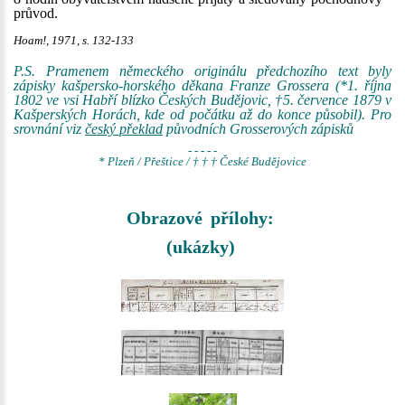
průvod.
Hoam!, 1971, s. 132-133
P.S. Pramenem německého originálu předchozího text byly
zápisky kašpersko-horského děkana Franze Grossera (*1. října
1802 ve vsi Habří blízko Českých Budějovic, †5. července 1879 v
Kašperských Horách, kde od počátku až do konce působil). Pro
srovnání viz
český překlad
původních Grosserových zápisků
- - - - -
* Plzeň / Přeštice / † † † České Budějovice
Obrazové přílohy:
(ukázky)