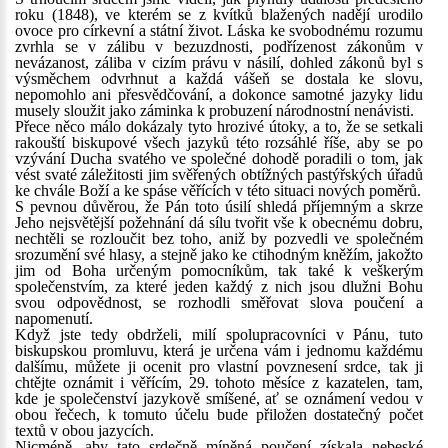
roku (1848), ve kterém se z kvítků blažených nadějí urodilo
ovoce pro církevní a státní život. Láska ke svobodnému rozumu
zvrhla se v zálibu v bezuzdnosti, podřízenost zákonům v
nevázanost, záliba v cizím právu v násilí, dohled zákonů byl s
výsměchem odvrhnut a každá vášeň se dostala ke slovu,
nepomohlo ani přesvědčování, a dokonce samotné jazyky lidu
musely sloužit jako záminka k probuzení národnostní nenávisti.
Přece něco málo dokázaly tyto hrozivé útoky, a to, že se setkali
rakouští biskupové všech jazyků této rozsáhlé říše, aby se po
vzývání Ducha svatého ve společné dohodě poradili o tom, jak
vést svaté záležitosti jim svěřených obtížných pastýřských úřadů
ke chvále Boží a ke spáse věřících v této situaci nových poměrů.
S pevnou důvěrou, že Pán toto úsilí shledá příjemným a skrze
Jeho nejsvětější požehnání dá sílu tvořit vše k obecnému dobru,
nechtěli se rozloučit bez toho, aniž by pozvedli ve společném
srozumění své hlasy, a stejně jako ke ctihodným kněžím, jakožto
jim od Boha určeným pomocníkům, tak také k veškerým
společenstvím, za které jeden každý z nich jsou dlužni Bohu
svou odpovědnost, se rozhodli směřovat slova poučení a
napomenutí.
Když jste tedy obdrželi, milí spolupracovníci v Pánu, tuto
biskupskou promluvu, která je určena vám i jednomu každému
dalšímu, můžete ji ocenit pro vlastní povznesení srdce, tak ji
chtějte oznámit i věřícím, 29. tohoto měsíce z kazatelen, tam,
kde je společenství jazykově smíšené, ať se oznámení vedou v
obou řečech, k tomuto účelu bude přiložen dostatečný počet
textů v obou jazycích.
Nicméně, aby tato srdečně míněná poučení získala nebeské