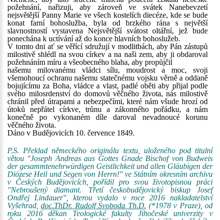
požehnání, nařizuji, aby zároveň ve svátek Nanebevzetí
nejsvětější Panny Marie ve všech kostelích diecéze, kde se bude
konat farní bohoslužba, byla od brzkého rána s největší
slavnostností vystavena Nejsvětější svátost oltářní, jež bude
ponechána k uctívání až do konce hlavních bohoslužeb.
V tomto dni ať se věřící sdružují v modlitbách, aby Pán zástupů
milostivě shlédl na svou církev a na naši zem, aby ji obdaroval
požehnáním míru a všeobecného blaha, aby propůjčil
našemu milovanému vládci sílu, moudrost a moc, svoji
všemohoucí ochranu našemu statečnému vojsku věrně a oddaně
bojujícímu za Boha, vládce a vlast, padlé oběti aby přijal podle
svého milosrdenství do domovů věčného života, nás milostivě
chránil před útrapami a nebezpečími, které nám všude hrozí od
útoků nepřátel církve, trůnu a zákonného pořádku, a nám
konečně po vykonaném díle daroval nevadnoucé korunu
věčného života.
Dáno v Budějovicích 10. července 1849.
P.S. Překlad německého originálu textu, uloženého pod titulní
větou "Joseph Andreas aus Gottes Gnade Bischof von Budweis
der gesammtenehrwürdigen Geistlichkeit und allen Gläubigen der
Diözese Heil und Segen von Herrn!" ve Státním okresním archivu
v Českých Budějovicích, pořídil pro svou životopisnou práci
"Nebroušený diamant. Třetí českobudějovický biskup Josef
Ondřej Lindauer", kterou vydalo v roce 2016 nakladatelství
Vyšehrad,
doc.ThDr. Rudolf Svoboda Th.D.
(*1978 v Praze), od
roku 2016 děkan Teologické fakulty Jihočeské univerzity v