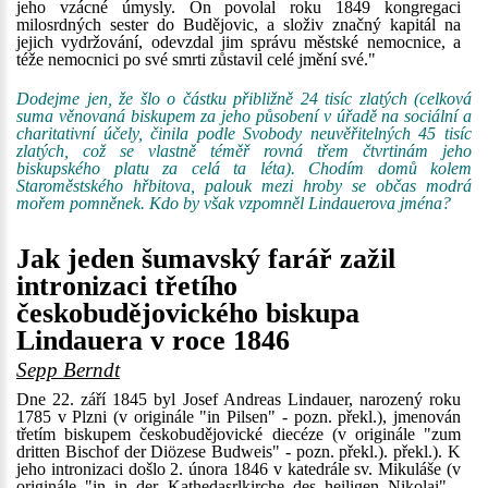
jeho vzácné úmysly. On povolal roku 1849 kongregaci
milosrdných sester do Budějovic, a složiv značný kapitál na
jejich vydržování, odevzdal jim správu městské nemocnice, a
téže nemocnici po své smrti zůstavil celé jmění své."
Dodejme jen, že šlo o částku přibližně 24 tisíc zlatých (celková
suma věnovaná biskupem za jeho působení v úřadě na sociální a
charitativní účely, činila podle Svobody neuvěřitelných 45 tisíc
zlatých, což se vlastně téměř rovná třem čtvrtinám jeho
biskupského platu za celá ta léta). Chodím domů kolem
Staroměstského hřbitova, palouk mezi hroby se občas modrá
mořem pomněnek. Kdo by však vzpomněl Lindauerova jména?
Jak jeden šumavský farář zažil
intronizaci třetího
českobudějovického biskupa
Lindauera v roce 1846
Sepp Berndt
Dne 22. září 1845 byl Josef Andreas Lindauer, narozený roku
1785 v Plzni (v originále "in Pilsen" - pozn. překl.), jmenován
třetím biskupem českobudějovické diecéze (v originále "zum
dritten Bischof der Diözese Budweis" - pozn. překl.). překl.). K
jeho intronizaci došlo 2. února 1846 v katedrále sv. Mikuláše (v
originále "in in der Kathedasrlkirche des heiligen Nikolai" -