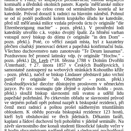
komisařů a úředníků okolních panstv. Kapela ´měšťanské milice
hrála neúnavně po celou cestu od seminárního kostela až ke
katedrále. Průvod dorazil k radnici na hlavním náměstí. Pohnul
se od ní podél podloubí kolem krajského úřadu ke katedrále,
před níž měšťanská milice vzdala průvodu úctu (v originále "die
Ehrenbezeigung machte" - pozn. překl.). V prostřední lodi
katedrály utvořilo c.k. vojsko dvojitý špalír. Za hřmění varhan
vstoupil nový biskup do dómu (v originále "in den Dom" -
pozn. překl.). Poté, co věřící zaujali místa, byl z kazatelny
přečten císařský jmenovací dekret a papežská konfirmační bula.
Všechno duchovenstvo nato zanotovalo "Te Deum lausamus".
Pozdravnou řeč pronesl latinsky vdp. (v originále "Hochw." -
pozn. překl.)
Dr. Leeb
(*18. března 1788 v Dolním Dvořišti
/Unterhaid/, †27. února 1857 v Českých Budějovicích, i
samostatně zastoupený na webových stránkách Kohoutího kříže
- pozn. překl.), načež se biskup Lindauer představil jako vrchní
pastýř (v originále "als Oberhirte" - pozn. překl.)
českobudějovické diecéze důstojným proslovem v německém
jazyce. Po tzv. osomagiu (jde zřejmě o způsob holdu - pozn.
překl.) sloužil biskup slavnostní mši svatou a udělil lidu
papežské požehnání. Po církevním obřadu se slavnostní průvod
ve stejném pořadí opět pohnul nazpět k biskupské rezidenci, při
čemž mezi radnicí a poštou prošel nádherným triumfálním
obloukem. K obědu pozvala biskupská rezidence 123 hostů,
kteří byli obsluhování ve třech jídelnách. Děkanim faráři,
kaplani a řádoví duchovní byli pohoštěni v jídelně semináře. Na
závěr slavnostního dne konali studenti filosofické fakulty večer v
8 hodin obyvatelstvem nadšeně přijatý a sledovaný pochodňový