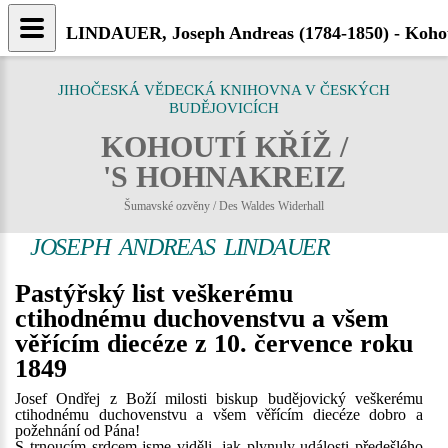
LINDAUER, Joseph Andreas (1784-1850) - Kohou
JIHOČESKÁ VĚDECKÁ KNIHOVNA V ČESKÝCH
BUDĚJOVICÍCH
KOHOUTÍ KŘÍŽ /
'S HOHNAKREIZ
Šumavské ozvěny / Des Waldes Widerhall
JOSEPH ANDREAS LINDAUER
Pastýřský list veškerému
ctihodnému duchovenstvu a všem
věřícím diecéze z 10. července roku
1849
Josef Ondřej z Boží milosti biskup budějovický veškerému
ctihodnému duchovenstvu a všem věřícím diecéze dobro a
požehnání od Pána!
S trnoucím srdcem jsme viděli, jak plynuly události předešlého