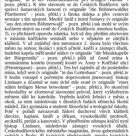
pozn. překl.). K této slavnosti se do Českých Budějovic sjeli
správci šumavských farností (v originále "die Böhmerwäldler
Pfarrherren" - pozn. překl.) z široka daleka a přes cestovní
nesnáze s tím spojené. Mnohý farář z horní Šumavy (v originále
"aus den oberen Böhmerwald" - pozn. překl.) tak mohl se svým
kočárem strávit na cestě do Českých Budějovic mnohou hodinu.
Ti, co přicházeli opravdu zdaleka. byli už dny předtím ubytováni
v místním kněžském semináři nebo v nějakém ze zdejších
klášterů. V už zmíněný den intronizace 2. února bylo všechno
město na nohou; školáci i jejich učitelé, kněží a zástupci úřadů,
hudební kapela měšťanské milice (v originále "die Musikkapelle
der Bürgermiliz" - pozn. překl.) pílili už časně zrána k
seminárnímu kostelu (rozuměj kostel sv. Anny v Kněžské ulici
(Priestergasse) - pozn. překl.). Ten byl zaplněn až do posledního
místa, když sem (v originále "in das Gotteshaus" - pozn. překl.)v
9 hodin vstoupil s početným doprovodem jmenovaný biskup
Lindauer a účastnil se nato tiché mše svaté (v originále "einer
stillen heiligen Messe beiwohnte" - pozn. překl.). Po skončení
bohoslužby se zformoval slavnostní průvod, který vyšňořeným
městem táhl ke katedrále. Vepředu kráčeli žebráci z města a
okolí, za nimi následovala v dlouhých řadách německá školní
mládež, žáci gymnázia a studenti filosofické a teologické fakulty.
Poté v pořadí navazovali řádoví duchovní všech klášterů
diecéze, kaplani, faráři a děkani, vysokoškolští profesoři,
arcikněží, preláti a kanovníci. V přiměřeném odstupu kráčel nyní
biskup Lindauer, následován zástupci vysokých úřadů.
Českobudějovického městského magistrátu, dvou guberniálních
radních z Prahy, tří krajských představitelů, mnoha krajských