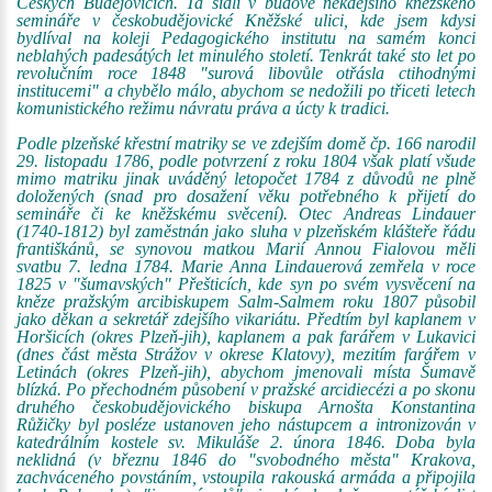
Českých Budějovicích. Ta sídlí v budově někdejšího kněžského
semináře v českobudějovické Kněžské ulici, kde jsem kdysi
bydlíval na koleji Pedagogického institutu na samém konci
neblahých padesátých let minulého století. Tenkrát také sto let po
revolučním roce 1848 "surová libovůle otřásla ctihodnými
institucemi" a chybělo málo, abychom se nedožili po třiceti letech
komunistického režimu návratu práva a úcty k tradici.
Podle plzeňské křestní matriky se ve zdejším domě čp. 166 narodil
29. listopadu 1786, podle potvrzení z roku 1804 však platí všude
mimo matriku jinak uváděný letopočet 1784 z důvodů ne plně
doložených (snad pro dosažení věku potřebného k přijetí do
semináře či ke kněžskému svěcení). Otec Andreas Lindauer
(1740-1812) byl zaměstnán jako sluha v plzeňském klášteře řádu
františkánů, se synovou matkou Marií Annou Fialovou měli
svatbu 7. ledna 1784. Marie Anna Lindauerová zemřela v roce
1825 v "šumavských" Přešticích, kde syn po svém vysvěcení na
kněze pražským arcibiskupem Salm-Salmem roku 1807 působil
jako děkan a sekretář zdejšího vikariátu. Předtím byl kaplanem v
Horšicích (okres Plzeň-jih), kaplanem a pak farářem v Lukavici
(dnes část města Strážov v okrese Klatovy), mezitím farářem v
Letinách (okres Plzeň-jih), abychom jmenovali místa Šumavě
blízká. Po přechodném působení v pražské arcidiecézi a po skonu
druhého českobudějovického biskupa Arnošta Konstantina
Růžičky byl posléze ustanoven jeho nástupcem a intronizován v
katedrálním kostele sv. Mikuláše 2. února 1846. Doba byla
neklidná (v březnu 1846 do "svobodného města" Krakova,
zachváceného povstáním, vstoupila rakouská armáda a připojila