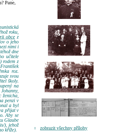
a? Pane,
munistická
éhož roku,
orii obce
z
lov o jeho
ezi nimi i
 téhož dne
o učitele
) rodem z
František
ěmka roz.
azuje svou
tel školy.
toupený na
 Johanny,
c ženicha,
na penzi v
onal a byl
a přijat v
o. Aby se
íku Glaube
s/), jehož
zobrazit všechny přílohy
o kříže).