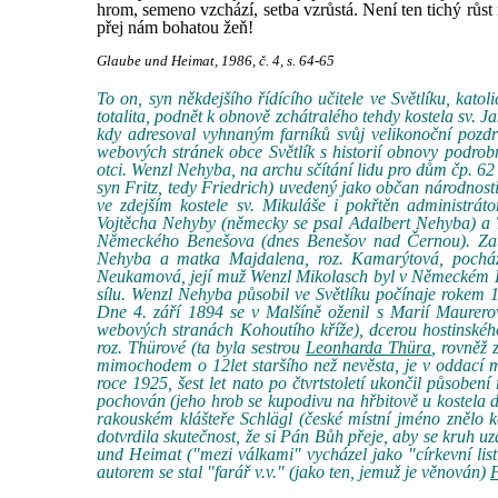
hrom, semeno vzchází, setba vzrůstá. Není ten tichý růst
přej nám bohatou žeň!
Glaube und Heimat, 1986, č. 4, s. 64-65
To on, syn někdejšího řídícího učitele ve Světlíku, kato
totalita, podnět k obnově zchátralého tehdy kostela sv. 
kdy adresoval vyhnaným farníků svůj velikonoční pozdrav,
webových stránek obce Světlík s historií obnovy podrob
otci. Wenzl Nehyba, na archu sčítání lidu pro dům čp. 62
syn Fritz, tedy Friedrich) uvedený jako občan národnost
ve zdejším kostele sv. Mikuláše i pokřtěn administrá
Vojtěcha Nehyby (německy se psal Adalbert Nehyba) a T
Německého Benešova (dnes Benešov nad Černou). Zatím
Nehyba a matka Majdalena, roz. Kamarýtová, pocházel
Neukamová, její muž Wenzl Mikolasch byl v Německém Be
sílu. Wenzl Nehyba působil ve Světlíku počínaje rokem 1
Dne 4. září 1894 se v Malšíně oženil s Marií Maurero
webových stranách Kohoutího kříže), dcerou hostinsk
roz. Thürové (ta byla sestrou
Leonharda Thüra
, rovněž
mimochodem o 12let staršího než nevěsta, je v oddací 
roce 1925, šest let nato po čtvrtstoletí ukončil působení
pochován (jeho hrob se kupodivu na hřbitově u kostela do
rakouském klášteře Schlägl (české místní jméno znělo 
dotvrdila skutečnost, že si Pán Bůh přeje, aby se kruh u
und Heimat ("mezi válkami" vycházel jako "církevní list
autorem se stal "farář v.v." (jako ten, jemuž je věnován)
F