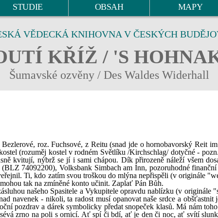
STUDIE
OBSAH
MAPY
ESKÁ VĚDECKÁ KNIHOVNA V ČESKÝCH BUDĚJO
UTÍ KŘÍŽ / 'S HOHNA
Šumavské ozvěny / Des Waldes Widerhall
Bezlerové, roz. Fuchsové, z Reitu (snad jde o hornobavorský Reit im
ní kostel (rozuměj kostel v rodném Světlíku /Kirchschlag/ dotyčné - pozn.
lasně kvitují, nýbrž se jí i sami chápou. Dík přirozeně náleží všem do
5 (BLZ 74092200), Volksbank Simbach am Inn, pozoruhodné finanční
řejnil. Ti, kdo zatím svou troškou do mlýna nepřispěli (v originále "w
), mohou tak na zmíněné konto učinit. Zaplať Pán Bůh.
 zásluhou našeho Spasitele a Vykupitele opravdu nablízku (v originále "
snad navenek - nikoli, ta radost musí opanovat naše srdce a obšťastnit 
noční pozdrav a dárek symbolicky předat snopeček klasů. Má nám toho 
vá zrno na poli s ornicí. Ať spí či bdí, ať je den či noc, ať svítí slunk