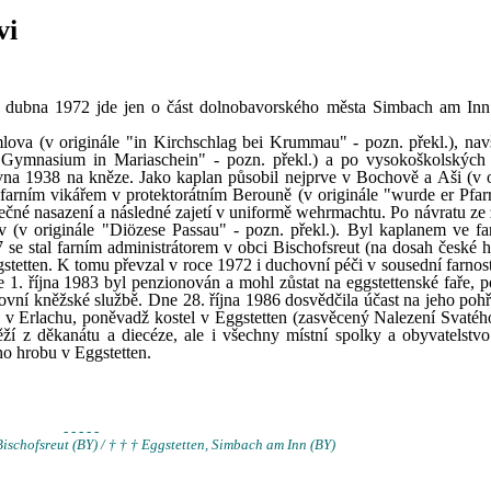
vi
1. dubna 1972 jde jen o část dolnobavorského města Simbach am Inn
ova (v originále "in Kirchschlag bei Krummau" - pozn. překl.), nav
Gymnasium in Mariaschein" - pozn. překl.) a po vysokoškolských 
vna 1938 na kněze. Jako kaplan působil nejprve v Bochově a Aši (v o
 farním vikářem v protektorátním Berouně (v originále "wurde er Pfarr
ečné nasazení a následné zajetí v uniformě wehrmachtu. Po návratu ze z
 (v originále "Diözese Passau" - pozn. překl.). Byl kaplanem ve fa
 se stal farním administrátorem v obci Bischofsreut (na dosah české h
stetten. K tomu převzal v roce 1972 i duchovní péči v sousední farnost
e 1. října 1983 byl penzionován a mohl zůstat na eggstettenské faře, 
ovní kněžské službě. Dne 28. října 1986 dosvědčila účast na jeho pohř
a v Erlachu, poněvadž kostel v Eggstetten (zasvěcený Nalezení Svatého
ží z děkanátu a diecéze, ale i všechny místní spolky a obyvatelstv
ho hrobu v Eggstetten.
- - - - -
Bischofsreut (BY) / † † † Eggstetten, Simbach am Inn (BY)