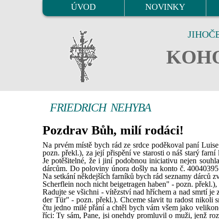
ÚVOD
NOVINKY
JIHOČ
KOHO
FRIEDRICH NEHYBA
Pozdrav Bůh, milí rodáci!
Na prvém místě bych rád ze srdce poděkoval paní Luise 
pozn. překl.), za její přispění ve starosti o náš starý far
Je potěšitelné, že i jiní podobnou iniciativu nejen souh
dárcům. Do poloviny února došly na konto č. 4004039
Na setkání někdejších farníků bych rád seznamy dárců zve
Scherflein noch nicht beigetragen haben" - pozn. překl.
Radujte se všichni - vítězství nad hříchem a nad smrtí je
der Tür" - pozn. překl.). Chceme slavit tu radost nikoli 
čtu jedno milé přání a chtěl bych vám všem jako veliko
říci: Ty sám, Pane, jsi onehdy promluvil o muži, jenž rozsé