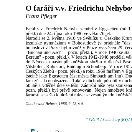
O faráři v.v. Friedrichu Nehybo
Franz Pfleger
Farář v.v. Friedrich Nehyba zemřel v Eggstetten (od 
překl.) dne 24. října roku 1986 ve věku 76 let.
Narodil se 2. května 1910 ve Světlíku u Českého Kruml
jezuitské gymnázium v Bohosudově (v originále "das 
bohosloví v Praze byl rovněž v Praze vysvěcen 29. čer
"Buchau und Asch" - pozn. překl.), v roce 1940 se stal
Beraun" - pozn. překl.). V letech 1942-1948 prodělal vál
do Německa nastoupil kněžskou službu v diecézi Pasov
Vilshofen, Ruhrstorf, Raiding a Schönberg. V roce 1957
Českých Žlebů - pozn. překl.) a roku 1969 farářem v Egg
(stejně jako Eggstetten část města Simbach am Inn). Dn
fara zůstala neobsazena. Také v důchodu působil v duch
oblibě a vděčné úctě se těšil. Zádušní mše byla sloužen
pozn. překl.) byl právě renovován. Nejen množství kně
farností se sešlo k uložení rakve se zesnulým do kněžské
Glaube und Heimat, 1986, č. 12, s. 6
* Světlík / Schönberg (BY) / 