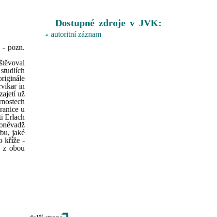
Dostupné zdroje v JVK:
autoritní záznam
 - pozn.
štěvoval
studiích
riginále
vikar in
ajetí už
rnostech
ranice u
i Erlach
poněvadž
bu, jaké
 kříže -
o z obou