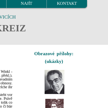
NAJÍT
KONTAKT
VICÍCH
KREIZ
Obrazové přílohy:
(ukázky)
 Winkl -
 překl.).
savadním
 obnosy.
elche ihr
steht vor
je. Právě
tolik co
o či bije