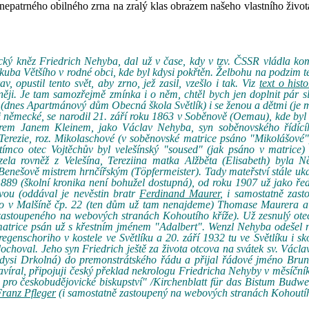
 nepatrného obilného zrna na zralý klas obrazem našeho vlastního život
lický kněz Friedrich Nehyba, dal už v čase, kdy v tzv. ČSSR vládla ko
Jakuba Většího v rodné obci, kde byl kdysi pokřtěn. Želbohu na podzim t
 opustil tento svět, aby zrno, jež zasil, vzešlo i tak. Viz
text o hist
něji. Je tam samozřejmě zmínka i o něm, chtěl bych jen doplnit pár s
 (dnes Apartmánový dům Obecná škola Světlík) i se ženou a dětmi (je m
i německé, se narodil 21. září roku 1863 v Soběnově (Oemau), kde byl
torem Janem Kleinem, jako Václav Nehyba, syn soběnovského řídícíh
erezie, roz. Mikolaschové (v soběnovské matrice psáno "Mikolášové"
co otec Vojtěchův byl velešínský "soused" (jak psáno v matrice) 
a rovněž z Velešína, Tereziina matka Alžběta (Elisabeth) byla N
nešově mistrem hrnčířským (Töpfermeister). Tady mateřství stále uk
889 (školní kronika není bohužel dostupná), od roku 1907 už jako ředi
vou (oddával je nevěstin bratr
Ferdinand Maurer
, i samostatně zas
ého v Malšíně čp. 22 (ten dům už tam nenajdeme) Thomase Maurera a
 zastoupeného na webových stranách Kohoutího kříže). Už zesnulý ote
matrice psán už s křestním jménem "Adalbert". Wenzl Nehyba odešel 
 regenschoriho v kostele ve Světlíku a 20. září 1932 tu ve Světlíku i sk
choval. Jeho syn Friedrich ještě za života otcova na svátek sv. Václav
kdysi Drkolná) do premonstrátského řádu a přijal řádové jméno Brun
zavíral, připojuji český překlad nekrologu Friedricha Nehyby v měsíčn
 pro českobudějovické biskupství" /Kirchenblatt für das Bistum Budwei
ranz Pfleger
(i samostatně zastoupený na webových stranách Kohoutíh