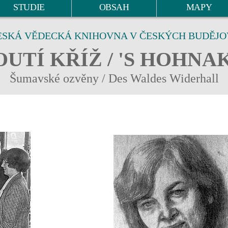
STUDIE
OBSAH
MAPY
ESKÁ VĚDECKÁ KNIHOVNA V ČESKÝCH BUDĚJO
UTÍ KŘÍŽ / 'S HOHNA
Šumavské ozvěny / Des Waldes Widerhall