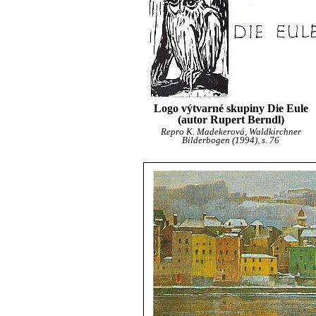
Logo výtvarné skupiny Die Eule
(autor Rupert Berndl)
Repro K. Madekerová, Waldkirchner
Bilderbogen (1994), s. 76