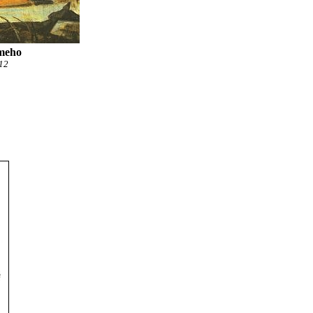
hmeho
 12