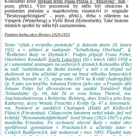
Kohoutího kříže
překlad textu Paula Praxla o "Mizavské" huti
-
pozn. překl.). Více pozornosti by mělo být obráceno k
pomístním jménům a majetkovému vlastnictví (v originále
"Besitzzugehörigkeit" - pozn. překl.), třeba s ohledem na
Vimperk (Winterberg) a Vyšší Brod (Hohenfurth). Také historie
místních spolků by měla být zaznamenána.
Pamětní kniha obce Zbytiny 1929-1933
Tento "výtah z revizního protokolu" je datován dnem 24. února
1932 a v záhlaví je nadepsán "Schulleitung Oberhaid", tj.
"Ředitelství školy ve Zbytinách". Podpis připojil Franz Petter,
Oberlehrer. Kronikáři
Josefu Lukschovi
(žil v letech 1883-1958 a
je i samostatně zastoupen na webových stranách Kohoutího kříže)
tu radí "nahlédnout do školní kroniky" a měl s ní zřejmě své
zkušenosti za léta učitelské praxe na hned několika šumavských
školách. Narodil se 15. srpna roku 1874 na Kvildě (Außergefild)
čp. 9 jako syn krejčího Johanna Pettera (jeho otec a Franzův děd
Johann Petter byl dřevorubcem na zaniklé Tobiášově Huti
/Tobiashütte/ čp. 64, kde žil se svou ženou Theresií, roz.
Joachimsthalerovou z Rehberka /Rehberg, dnes Srní/) a jeho ženy
Kathariny, dcery Wenzla Praschla z Kvildy čp. 47 a Annymarie,
roz. Tremlové ze zaniklých Chaloupek (Hüttl) při Knížecích
Pláních (Fürstenhut). Chlapcovým kmotrem nebyl nikdo jiný než
kvildský "Resonanzholzfabrikant" Josef Strunz (1823-1907) a jeho
manželka Ernestine. Po vychození obecné školy v rodné obci
navštěvoval gymnázium v Prachaticích a učitelský ústav v
Českých Budějovicích, kde maturoval v roce 1893. Působil nato