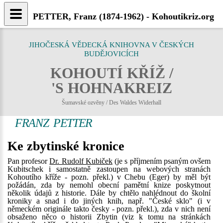
PETTER, Franz (1874-1962) - Kohoutikriz.org
JIHOČESKÁ VĚDECKÁ KNIHOVNA V ČESKÝCH
BUDĚJOVICÍCH
KOHOUTÍ KŘÍŽ /
'S HOHNAKREIZ
Šumavské ozvěny / Des Waldes Widerhall
FRANZ PETTER
Ke zbytinské kronice
Pan profesor
Dr. Rudolf Kubiček
(je s příjmením psaným ovšem
Kubitschek i samostatně zastoupen na webových stranách
Kohoutího kříže - pozn. překl.) v Chebu (Eger) by měl být
požádán, zda by nemohl obecní pamětní knize poskytnout
několik údajů z historie. Dále by chtělo nahlédnout do školní
kroniky a snad i do jiných knih, např. "České sklo" (i v
německém originále takto česky - pozn. překl.), zda v nich není
obsaženo něco o historii Zbytin (viz k tomu na stránkách