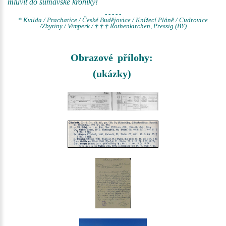
mluvit do šumavské kroniky!
- - - - -
* Kvilda / Prachatice / České Budějovice / Knížecí Pláně / Cudrovice
/Zbytiny / Vimperk / † † † Rothenkirchen, Pressig (BY)
Obrazové přílohy:
(ukázky)