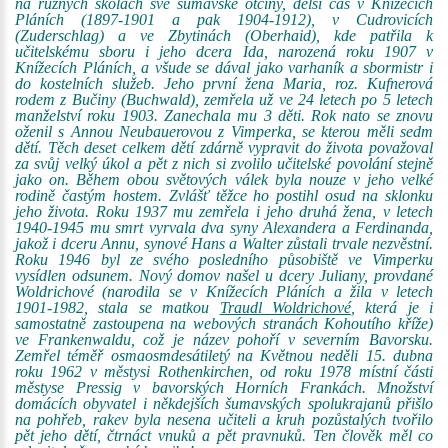
na různých školách své šumavské otčiny, delší čas v Knížecích
Pláních (1897-1901 a pak 1904-1912), v Cudrovicích
(Zuderschlag) a ve Zbytinách (Oberhaid), kde patřila k
učitelskému sboru i jeho dcera Ida, narozená roku 1907 v
Knížecích Pláních, a všude se dával jako varhaník a sbormistr i
do kostelních služeb. Jeho první žena Maria, roz. Kufnerová
rodem z Bučiny (Buchwald), zemřela už ve 24 letech po 5 letech
manželství roku 1903. Zanechala mu 3 děti. Rok nato se znovu
oženil s Annou Neubauerovou z Vimperka, se kterou měli sedm
dětí. Těch deset celkem dětí zdárně vypravit do života považoval
za svůj velký úkol a pět z nich si zvolilo učitelské povolání stejně
jako on. Během obou světových válek byla nouze v jeho velké
rodině častým hostem. Zvlášť těžce ho postihl osud na sklonku
jeho života. Roku 1937 mu zemřela i jeho druhá žena, v letech
1940-1945 mu smrt vyrvala dva syny Alexandera a Ferdinanda,
jakož i dceru Annu, synové Hans a Walter zůstali trvale nezvěstní.
Roku 1946 byl ze svého posledního působiště ve Vimperku
vysídlen odsunem. Nový domov našel u dcery Juliany, provdané
Woldrichové (narodila se v Knížecích Pláních a žila v letech
1901-1982, stala se matkou
Traudl Woldrichové
, která je i
samostatně zastoupena na webových stranách Kohoutího kříže)
ve Frankenwaldu, což je název pohoří v severním Bavorsku.
Zemřel téměř osmaosmdesátiletý na Květnou neděli 15. dubna
roku 1962 v městysi Rothenkirchen, od roku 1978 místní části
městyse Pressig v bavorských Horních Frankách. Množství
domácích obyvatel i někdejších šumavských spolukrajanů přišlo
na pohřeb, rakev byla nesena učiteli a kruh pozůstalých tvořilo
pět jeho dětí, čtrnáct vnuků a pět pravnuků. Ten člověk měl co