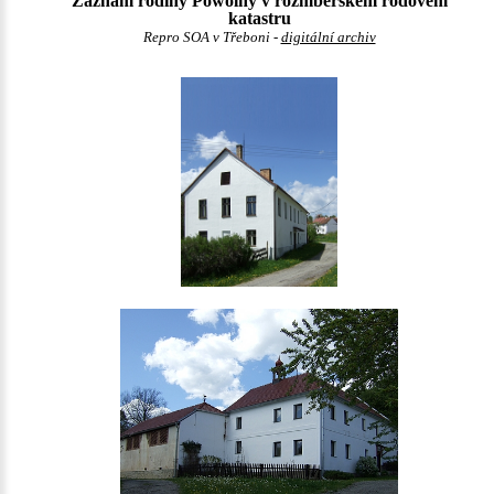
Záznam rodiny Powolny v rožmberském rodovém
katastru
Repro SOA v Třeboni -
digitální archiv