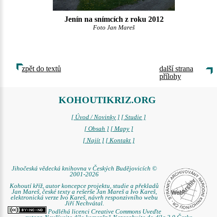
Jenín na snímcích z roku 2012
Foto Jan Mareš
zpět do textů
další strana
přílohy
KOHOUTIKRIZ.ORG
[ Úvod / Novinky ]
[ Studie ]
[ Obsah ]
[ Mapy ]
[ Najít ]
[ Kontakt ]
Jihočeská vědecká knihovna v Českých Budějovicích ©
2001-2026
Kohoutí kříž, autor koncepce projektu, studie a překladů
Jan Mareš, české texty a rešerše Jan Mareš a Ivo Kareš,
elektronická verze Ivo Kareš, návrh responzivního webu
Jiří Nechvátal.
Podléhá licenci Creative Commons Uveďte