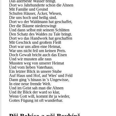
Das allerbeste Wasser bringt.
Dort wo Jahrhunderte schon die Ahnen
Mit Familie und Gesind
Schufen Häuser, Äcker, Wiesen,
Die uns hoch und heilig sind.
Dort wo der Waldmann hat geschaffet,
Der die Bäume niederzwingt
Und dann selbst mit seinem Schlitten
Den Schatz des Waldes zu Tale bringt.
Dort wo das Handwerk hat geschaffen
Mit Geschick und großem Fleiß
Dort war uns allen eine Heimat,
War uns nicht feil um keinen Preis.
Doch Gewalt bricht auch das Eisen
Und wir mussten alle raus
Mussten weg von unserer Heimat
Und vom lieben Vaterhaus.
Ein letzter Blick in unsere Stube
Auf Haus und Hof, auf Wies' und Feld
Dann ging 's hinaus in 's Ungewisse,
In eine neue fremde Welt.
Und im Geist sah man die Ahnen
Und ihr Blick der ward so klar,
Wenn Gott will, kommt ihr ja wieder,
Gottes Fügung ist oft wunderbar.