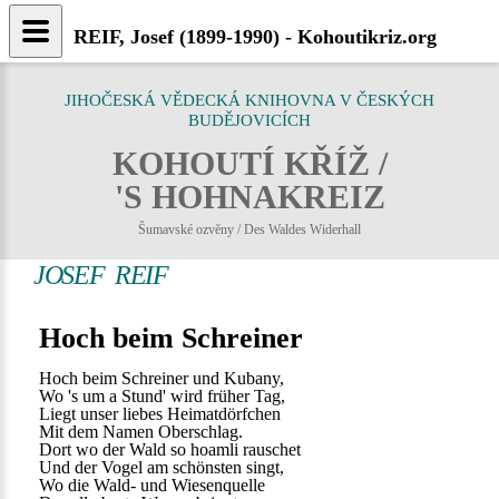
REIF, Josef (1899-1990) - Kohoutikriz.org
JIHOČESKÁ VĚDECKÁ KNIHOVNA V ČESKÝCH
BUDĚJOVICÍCH
KOHOUTÍ KŘÍŽ /
'S HOHNAKREIZ
Šumavské ozvěny / Des Waldes Widerhall
JOSEF REIF
Hoch beim Schreiner
Hoch beim Schreiner und Kubany,
Wo 's um a Stund' wird früher Tag,
Liegt unser liebes Heimatdörfchen
Mit dem Namen Oberschlag.
Dort wo der Wald so hoamli rauschet
Und der Vogel am schönsten singt,
Wo die Wald- und Wiesenquelle