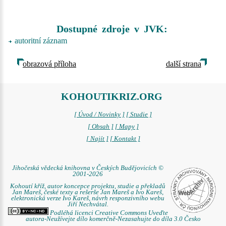
Dostupné zdroje v JVK:
autoritní záznam
obrazová příloha
další strana
KOHOUTIKRIZ.ORG
[ Úvod / Novinky ]
[ Studie ]
[ Obsah ]
[ Mapy ]
[ Najít ]
[ Kontakt ]
Jihočeská vědecká knihovna v Českých Budějovicích ©
2001-2026
Kohoutí kříž, autor koncepce projektu, studie a překladů
Jan Mareš, české texty a rešerše Jan Mareš a Ivo Kareš,
elektronická verze Ivo Kareš, návrh responzivního webu
Jiří Nechvátal.
Podléhá licenci Creative Commons Uveďte
autora-Neužívejte dílo komerčně-Nezasahujte do díla 3.0 Česko