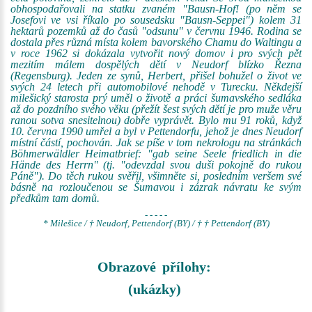
obhospodařovali na statku zvaném "Bausn-Hof! (po něm se
Josefovi ve vsi říkalo po sousedsku "Bausn-Seppei") kolem 31
hektarů pozemků až do časů "odsunu" v červnu 1946. Rodina se
dostala přes různá místa kolem bavorského Chamu do Waltingu a
v roce 1962 si dokázala vytvořit nový domov i pro svých pět
mezitím málem dospělých dětí v Neudorf blízko Řezna
(Regensburg). Jeden ze synů, Herbert, přišel bohužel o život ve
svých 24 letech při automobilové nehodě v Turecku. Někdejší
milešický starosta prý uměl o životě a práci šumavského sedláka
až do pozdního svého věku (přežít šest svých dětí je pro muže věru
ranou sotva snesitelnou) dobře vyprávět. Bylo mu 91 roků, když
10. června 1990 umřel a byl v Pettendorfu, jehož je dnes Neudorf
místní částí, pochován. Jak se píše v tom nekrologu na stránkách
Böhmerwäldler Heimatbrief: "gab seine Seele friedlich in die
Hände des Herrn" (tj. "odevzdal svou duši pokojně do rukou
Páně"). Do těch rukou svěřil, všimněte si, posledním veršem své
básně na rozloučenou se Šumavou i zázrak návratu ke svým
předkům tam domů.
- - - - -
* Milešice / † Neudorf, Pettendorf (BY) / † † Pettendorf (BY)
Obrazové přílohy:
(ukázky)