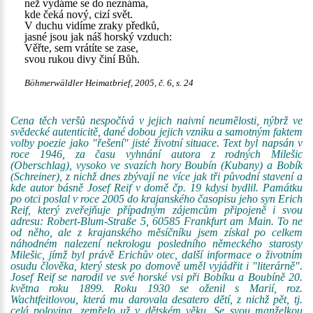
než vydáme se do neznáma,
kde čeká nový, cizí svět.
V duchu vidíme zraky předků,
jasné jsou jak náš horský vzduch:
Věřte, sem vrátíte se zase,
svou rukou divy činí Bůh.
Böhmerwäldler Heimatbrief, 2005, č. 6, s. 24
Cena těch veršů nespočívá v jejich naivní neumělosti, nýbrž ve
svědecké autenticitě, dané dobou jejich vzniku a samotným faktem
volby poezie jako "řešení" jisté životní situace. Text byl napsán v
roce 1946, za času vyhnání autora z rodných Milešic
(Oberschlag), vysoko ve svazích hory Boubín (Kubany) a Bobík
(Schreiner), z nichž dnes zbývají ne více jak tři původní stavení a
kde autor básně Josef Reif v domě čp. 19 kdysi bydlil. Památku
po otci poslal v roce 2005 do krajanského časopisu jeho syn Erich
Reif, který zveřejňuje případným zájemcům připojeně i svou
adresu: Robert-Blum-Straße 5, 60585 Frankfurt am Main. To ne
od něho, ale z krajanského měsíčníku jsem získal po celkem
náhodném nalezení nekrologu posledního německého starosty
Milešic, jímž byl právě Erichův otec, další informace o životním
osudu člověka, který stesk po domově uměl vyjádřit i "literárně".
Josef Reif se narodil ve své horské vsi při Bobíku a Boubíně 20.
května roku 1899. Roku 1930 se oženil s Marií, roz.
Wachtfeitlovou, která mu darovala desatero dětí, z nichž pět, tj.
celá polovina, zemřelo už v dětském věku. Se svou manželkou