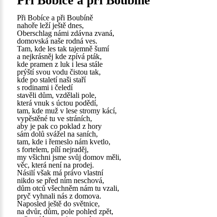
Při Bobíce a při Boubíně
Při Bobíce a při Boubíně
nahoře leží ještě dnes,
Oberschlag námi zdávna zvaná,
domovská naše rodná ves.
Tam, kde les tak tajemně šumí
a nejkrásněj kde zpívá pták,
kde pramen z luk i lesa stále
prýští svou vodu čistou tak,
kde po staletí naši staří
s rodinami i čeledí
stavěli dům, vzdělali pole,
která vnuk s úctou podědí,
tam, kde muž v lese stromy kácí,
vypěstěné tu ve stráních,
aby je pak co poklad z hory
sám dolů svážel na saních,
tam, kde i řemeslo nám kvetlo,
s fortelem, pílí nejraděj,
my všichni jsme svůj domov měli,
věc, která není na prodej.
Násilí však má právo vlastní
nikdo se před ním neschová,
dům otců všechněm nám tu vzali,
pryč vyhnali nás z domova.
Naposled ještě do světnice,
na dvůr, dům, pole pohled zpět,