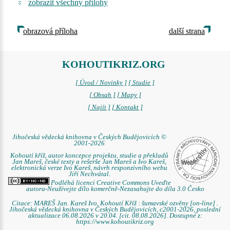
zobrazit všechny přílohy
obrazová příloha
další strana
KOHOUTIKRIZ.ORG
[ Úvod / Novinky ]
[ Studie ]
[ Obsah ]
[ Mapy ]
[ Najít ]
[ Kontakt ]
Jihočeská vědecká knihovna v Českých Budějovicích ©
2001-2026
Kohoutí kříž, autor koncepce projektu, studie a překladů
Jan Mareš, české texty a rešerše Jan Mareš a Ivo Kareš,
elektronická verze Ivo Kareš, návrh responzivního webu
Jiří Nechvátal.
Podléhá licenci Creative Commons Uveďte
autora-Neužívejte dílo komerčně-Nezasahujte do díla 3.0 Česko
Citace: MAREŠ Jan. Kareš Ivo. Kohoutí Kříž : šumavské ozvěny [on-line] .
Jihočeská vědecká knihovna v Českých Budějovicích, c2001-2026, poslední
aktualizace 06.08.2026 v 20.04. [cit. 08.08.2026]. Dostupné z:
https://www.kohoutikriz.org