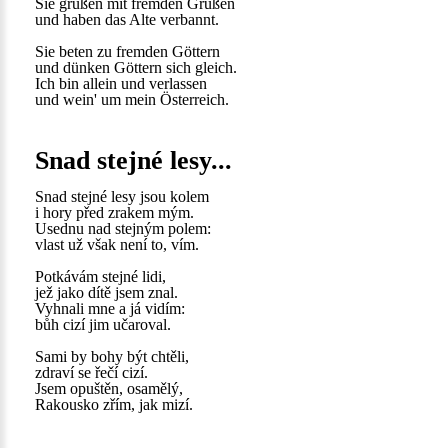
Sie grüßen mit fremden Grüßen
und haben das Alte verbannt.
Sie beten zu fremden Göttern
und dünken Göttern sich gleich.
Ich bin allein und verlassen
und wein' um mein Österreich.
Snad stejné lesy...
Snad stejné lesy jsou kolem
i hory před zrakem mým.
Usednu nad stejným polem:
vlast už však není to, vím.
Potkávám stejné lidi,
jež jako dítě jsem znal.
Vyhnali mne a já vidím:
bůh cizí jim učaroval.
Sami by bohy být chtěli,
zdraví se řečí cizí.
Jsem opuštěn, osamělý,
Rakousko zřím, jak mizí.