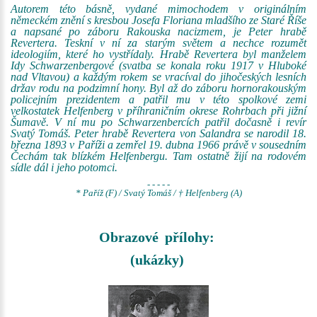
Autorem této básně, vydané mimochodem v originálním
německém znění s kresbou Josefa Floriana mladšího ze Staré Říše
a napsané po záboru Rakouska nacizmem, je Peter hrabě
Revertera. Teskní v ní za starým světem a nechce rozumět
ideologiím, které ho vystřídaly. Hrabě Revertera byl manželem
Idy Schwarzenbergové (svatba se konala roku 1917 v Hluboké
nad Vltavou) a každým rokem se vracíval do jihočeských lesních
držav rodu na podzimní hony. Byl až do záboru hornorakouským
policejním prezidentem a patřil mu v této spolkové zemi
velkostatek Helfenberg v příhraničním okrese Rohrbach při jižní
Šumavě. V ní mu po Schwarzenbercích patřil dočasně i revír
Svatý Tomáš. Peter hrabě Revertera von Salandra se narodil 18.
března 1893 v Paříži a zemřel 19. dubna 1966 právě v sousedním
Čechám tak blízkém Helfenbergu. Tam ostatně žijí na rodovém
sídle dál i jeho potomci.
- - - - -
* Paříž (F) / Svatý Tomáš / † Helfenberg (A)
Obrazové přílohy:
(ukázky)