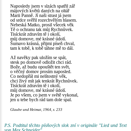
Naposledy jsem v slzách spatřil zář
májových květů daných na oltář
Marii Panně. Jí naši strast já jsem
od srdce svěřil rozechvělým hlasem.
Nebeská Matko, prosil všecek věk
Tě o ochranu tak můj Rychnůvek.
Tisíckrát zdravím tě i okolí,
můj domove, mé krásné údolí.
Šumavo krásná, přijmi píseň chval,
tam k tobě, k tobě táhne mě to dál.
Až navěky pak uložím se spát,
stesk po domově odložit chci rád.
Bože, až budu opouštět ten svět,
o věčný domov prosím naposled.
Co nedopřál mi nelítostný věk,
chci živý mít jak tenkrát Rychnůvek.
Tisíckrát zdravím tě i okolí,
můj domove, mé krásné údolí.
Je po všem, co jsem v světě vykonal,
jen u tebe bych rád tam dole spal.
Glaube und Heimat, 1964, s. 233
P.S. Podtitul těchto písňových slok zní v originále "Lied und Text
von Max Schneider".