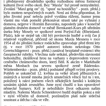
i představený divadelního spolku rozhodnou měrou formoval
kulturní život svého okolí. Bez "Maxla" byl prostě nemyslitelný.
Zvolání "Maxl geig on" (tj. "spusť na housličky" - pozn. překl.)
bylo mottem nespočetných svateb. Není asi třeba připomínat, že
jeho životní pouť nebyla právě vystlána růžemi, humor jemu
vlastní mu však pomohl překonávat strasti také po vyhnání z
domova, nejprve v Horním Bavorsku, naposledy jako v konečně
platném druhém domově ve městě Bernkastel-Kues při středním
úseku řeky Mosely ve spolkové zemi Porýní-Falc (Rheinland-
Pfalz), kde se stejně tak cítil být povinován hudbě a svůj čas jí
relativně vyplňoval, přičemž od skonu Maxla Mesnera v roce
1954 až do předání funkce rodáckého zpravodaje před třemi lety
(tj. v roce 1970 právě autorovi tohoto nekrologu Otto
Geretschlägerovi - pozn. překl.) zastával bezplatně existenci této
časopisecké rubriky. Všechna naše setkání, především slavnostní
bohoslužby, zkrášloval hrou na varhany s doprovodem vysoce
ceněného chrámového sboru, který řídil. K akcím v Markthalle
města Mosbach (na severu spolkové země Bádensko-
Württembersko - pozn. překl.) podstatně přispěl svými proslovy.
Pohřeb se uskutečnil 12. května za velké účasti příbuzných a
známých a kromě mnoha jiných smutečních věnců byl tu i ten,
položený k rakvi jménem všech někdejších farníků s krátkým
uznáním zásluh zesnulého. Jsme nyní chudší o kus opravdové
německé Šumavy. Kéž je nebožtíkův život odkazem našim
mladým. Našemu Maxlu Schneiderovi budiž dopřán pokoj a mír
v nyní věčném už domově, pozůstalým platí naše srdečná
soustrast a útěcha i síla ve víře.