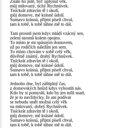
Znáte ho jistě, byť uplynul věk,
můj milovaný, tichý Rychnůvek.
Tisíckrát zdravím tě i okolí,
můj domove, mé krásné údolí.
Šumavo krásná, přijmi píseň chval,
tam k tobě, k tobě táhne mě to dál.
Tam prosnil jsem kdys mládí vzácný sen,
zelení stromů kolem opojen.
To místo je mi spásným domovem,
už po rodičích náležím jen sem.
To místo chovám v sobě celý věk,
důvěrně známý, drahý Rychnůvek.
Tisíckrát zdravím tě i okolí,
můj domove, mé krásné údolí.
Šumavo krásná, přijmi píseň chval,
tam k tobě, k tobě táhne mě to dál.
Jednoho dne, byl záštiplný čas,
z domovských hnízd kdys vyhostili nás.
Kdo by si pomyslil, kdo by jen tušil snad,
že je to navždycky, že ani podívat
se nebudu smět možná celý věk
na milovaný, dobrý Rychnůvek.
Tisíckrát zdravím tě i okolí,
můj domove, mé krásné údolí.
Šumavo krásná, přijmi píseň chval,
tam k tobě, k tobě táhne mě to dál.