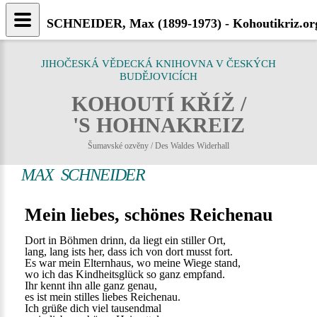
SCHNEIDER, Max (1899-1973) - Kohoutikriz.or
JIHOČESKÁ VĚDECKÁ KNIHOVNA V ČESKÝCH
BUDĚJOVICÍCH
KOHOUTÍ KŘÍŽ /
'S HOHNAKREIZ
Šumavské ozvěny / Des Waldes Widerhall
MAX SCHNEIDER
Mein liebes, schönes Reichenau
Dort in Böhmen drinn, da liegt ein stiller Ort,
lang, lang ists her, dass ich von dort musst fort.
Es war mein Elternhaus, wo meine Wiege stand,
wo ich das Kindheitsglück so ganz empfand.
Ihr kennt ihn alle ganz genau,
es ist mein stilles liebes Reichenau.
Ich grüße dich viel tausendmal