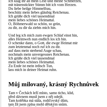
Ich klag ihr all mein Leid und meine Schmerzen,
mit tränenstickter Stimm bitt ich vom Herzen.
Du liebe heilge Himmelfrau,
beschütz mein liebes gläubig Reichenau.
Ich grüße dich viel tausendmal
mein liebes schönes Heimattal.
O, Böhmerwald so schön, so grün,
zu dir, zu dir da ziehts mich hin.
Und leg ich mich zum ewgen Schlaf einst hin,
alles Heimweh nun endlich los ich bin.
O schenke dann, o Gott, die ewge Heimat mir
zum letztenmal noch ruf ich zu dir.
auf dass mein sterbend Auge schau,
nochmals mein unvergessnes Reichenau.
Ich grüße dich viel tausendmal
mein liebes schönes Heimattal.
Zu Ende ist mein irdisch Tun,
lass mich in deiner Heimat ruhn.
Můj milovaný, krásný Rychnůvek
Tam v Čechách leží místo, samo ticho, klid,
před dávnem musil jsem z něj odejít.
Tam kolébka má stála, rodičovský dům,
tam žít jsem zplna mohl dětským snům.