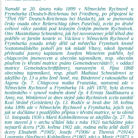
Narodil se 20. února roku 1899 v Německém Rychnově u
Frymburka (Deutsch-Reichenau bei Friedberg, po připojení ke
"Třetí říši" Deutsch-Reichenau bei Haslach), jak se jmenovala
česky osada obce Reiterschlag (dnes Pasečná), zcela po druhé
světové válce zaniklá pod krásným českým jménem Rychnůvek.
Otec Maximiliana Schneidera, jak byl novorozenec ještě téhož dne
pokřtěn ve farním kostele sv. Václava v Německém Rychnově u
Frymburka (osadu tehdy dělil od městečka Frymburk kromě
Svatotomášského pohoří jen tok mladé Vltavy, nikoli lipenské
přehradní jezero) kaplanem Josefem Wienerem pokřtěn, byl
chlapcovým jmenovcem a obecním tajemníkem, resp. obecním
písařem (v křestní matrice psáno Gemeindesecrätär/!/, v oddací
matrice Gemeindeschriftführer), narozeným 6. října 1868
obecnímu tajemníkovi, resp. písaři Mathiasi Schneiderovi ze
zdejšího čp. 13 a jeho ženě Anně, roz. Binderové z rakouského už
Aigenu čp. 7. Chlapcova matka Franziska, narozená zde v
Německém Rychnově u Frymburka 14. září 1870, byla dcerou
hostinského v synově rodném domě čp. 4 Ernsta Stadlbauera a
Anny, roz. Winklerové ze dnes stejně jako Rychnůvek zcela zaniklé
Kozí Stráně (Geisleiten) čp. 13. Rodiče se brali dne 18. května
roku 1896 zde v Německém Rychnově u Frymburka, jejich syn,
jak se dočítáme z pozdějšího přípisu v křestní matrice, se tu oženil
11. listopadu 1930 s Marií Kohlmillerovou ze zdejšího čp. 27. Na
tom stavení ji v archu sčítání lidu z roku 1921 nacházíme jako
nejstarší dceru (*26. května 1902 zde, rodina měla ještě další 3
dcery Elisabeth /*1905/, Josefu /*1906/ a Theresii /*1914/)
Laurentia (Vavřince) Kohlmillera (*1865 zde) a Marie (*1871 v