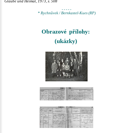
Glaube und Heimat, 1973, s. 508
- - - - -
* Rychnůvek / Bernkastel-Kues (RP)
Obrazové přílohy:
(ukázky)