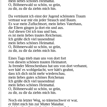
mein liebes schönes Heimattal.
O, Böhmerwald so schön, so grün,
zu dir, zu dir da ziehts mich hin.
Da verträumt ich einst der Jugend schönsten Traum
vertraut war mir ein jeder Strauch und Baum.
Es war mein Zufluchtsort, mein liebes Vaterhaus,
die Eltern gingen ja dort ein und aus.
Auf diesen Ort ich trau und bau,
es ist mein liebes trautes Reichenau.
Ich grüße dich viel tausendmal
mein liebes schönes Heimattal.
O, Böhmerwald so schön, so grün,
zu dir, zu dir da ziehts mich hin.
Eines Tags trieb man uns von dort fort
von diesem schönen trauten Heimatort.
Ja fremder Menschenhass hat uns von dort verbannt,
wer hätt' es wohlgedacht, wer hätt's geahnt,
dass ich dich nicht mehr wiederschau,
mein liebes gutes schönes Reichenau
Ich grüße dich viel tausendmal
mein liebes schönes Heimattal.
O, Böhmerwald so schön, so grün,
zu dir, zu dir da ziehts mich hin.
Noch ein letzter Weg, so tränenschwer er war,
er führt mich hin zur Mutter Maialtar.