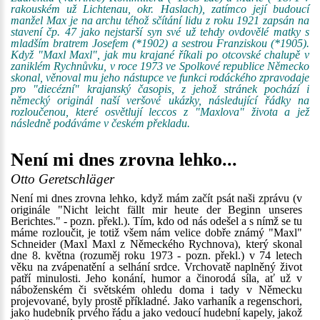
rakouském už Lichtenau, okr. Haslach), zatímco její budoucí
manžel Max je na archu téhož sčítání lidu z roku 1921 zapsán na
stavení čp. 47 jako nejstarší syn své už tehdy ovdovělé matky s
mladším bratrem Josefem (*1902) a sestrou Franziskou (*1905).
Když "Maxl Maxl", jak mu krajané říkali po otcovské chalupě v
zaniklém Rychnůvku, v roce 1973 ve Spolkové republice Německo
skonal, věnoval mu jeho nástupce ve funkci rodáckého zpravodaje
pro "diecézní" krajanský časopis, z jehož stránek pochází i
německý originál naší veršové ukázky, následující řádky na
rozloučenou, které osvětlují leccos z "Maxlova" života a jež
následně podáváme v českém překladu.
Není mi dnes zrovna lehko...
Otto Geretschläger
Není mi dnes zrovna lehko, když mám začít psát naši zprávu (v
originále "Nicht leicht fällt mir heute der Beginn unseres
Berichtes." - pozn. překl.). Tím, kdo od nás odešel a s nímž se tu
máme rozloučit, je totiž všem nám velice dobře známý "Maxl"
Schneider (Maxl Maxl z Německého Rychnova), který skonal
dne 8. května (rozuměj roku 1973 - pozn. překl.) v 74 letech
věku na zvápenatění a selhání srdce. Vrchovatě naplněný život
patří minulosti. Jeho konání, humor a činorodá síla, ať už v
náboženském či světském ohledu doma i tady v Německu
projevované, byly prostě příkladné. Jako varhaník a regenschori,
jako hudebník prvého řádu a jako vedoucí hudební kapely, jakož