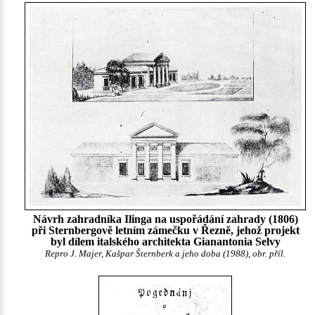
Návrh zahradníka Ilinga na uspořádání zahrady (1806)
při Sternbergově letním zámečku v Řezně, jehož projekt
byl dílem italského architekta Gianantonia Selvy
Repro J. Majer, Kašpar Šternberk a jeho doba (1988), obr. příl.