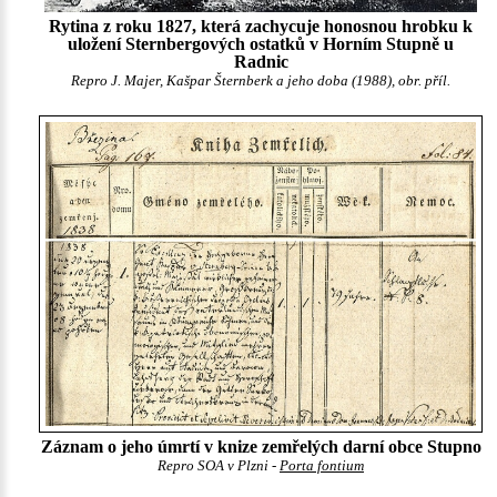
Rytina z roku 1827, která zachycuje honosnou hrobku k
uložení Sternbergových ostatků v Horním Stupně u
Radnic
Repro J. Majer, Kašpar Šternberk a jeho doba (1988), obr. příl.
Záznam o jeho úmrtí v knize zemřelých darní obce Stupno
Repro SOA v Plzni -
Porta fontium