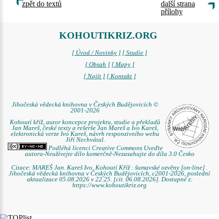
zpět do textů
další strana
přílohy
KOHOUTIKRIZ.ORG
[ Úvod / Novinky ]
[ Studie ]
[ Obsah ]
[ Mapy ]
[ Najít ]
[ Kontakt ]
Jihočeská vědecká knihovna v Českých Budějovicích ©
2001-2026
Kohoutí kříž, autor koncepce projektu, studie a překladů
Jan Mareš, české texty a rešerše Jan Mareš a Ivo Kareš,
elektronická verze Ivo Kareš, návrh responzivního webu
Jiří Nechvátal.
Podléhá licenci Creative Commons Uveďte
autora-Neužívejte dílo komerčně-Nezasahujte do díla 3.0 Česko
Citace: MAREŠ Jan. Kareš Ivo. Kohoutí Kříž : šumavské ozvěny [on-line] .
Jihočeská vědecká knihovna v Českých Budějovicích, c2001-2026, poslední
aktualizace 05.08.2026 v 22.25. [cit. 06.08.2026]. Dostupné z:
https://www.kohoutikriz.org