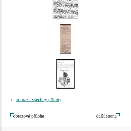
zobrazit všechny přílohy
obrazová příloha
další strana