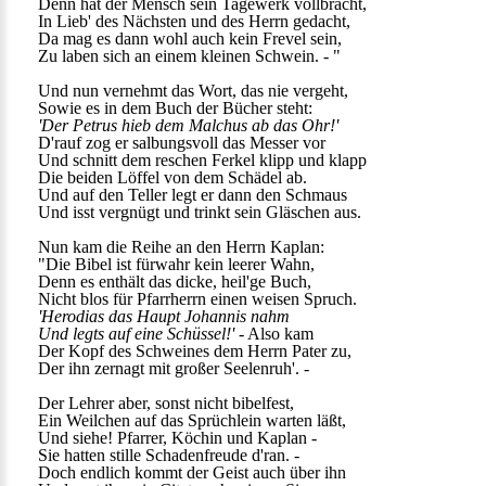
Denn hat der Mensch sein Tagewerk vollbracht,
In Lieb' des Nächsten und des Herrn gedacht,
Da mag es dann wohl auch kein Frevel sein,
Zu laben sich an einem kleinen Schwein. - "
Und nun vernehmt das Wort, das nie vergeht,
Sowie es in dem Buch der Bücher steht:
'Der Petrus hieb dem Malchus ab das Ohr!'
D'rauf zog er salbungsvoll das Messer vor
Und schnitt dem reschen Ferkel klipp und klapp
Die beiden Löffel von dem Schädel ab.
Und auf den Teller legt er dann den Schmaus
Und isst vergnügt und trinkt sein Gläschen aus.
Nun kam die Reihe an den Herrn Kaplan:
"Die Bibel ist fürwahr kein leerer Wahn,
Denn es enthält das dicke, heil'ge Buch,
Nicht blos für Pfarrherrn einen weisen Spruch.
'Herodias das Haupt Johannis nahm
Und legts auf eine Schüssel!'
- Also kam
Der Kopf des Schweines dem Herrn Pater zu,
Der ihn zernagt mit großer Seelenruh'. -
Der Lehrer aber, sonst nicht bibelfest,
Ein Weilchen auf das Sprüchlein warten läßt,
Und siehe! Pfarrer, Köchin und Kaplan -
Sie hatten stille Schadenfreude d'ran. -
Doch endlich kommt der Geist auch über ihn