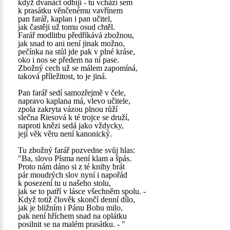
když dvanáct odbíjí - tu vchází sem
k prasátku věnčenému vavřínem
pan farář, kaplan i pan učitel,
jak častěji už tomu osud chtěl.
Farář modlitbu předříkává zbožnou,
jak snad to ani není jinak možno,
pečínka na stůl jde pak v plné kráse,
oko i nos se předem na ní pase.
Zbožný cech už se málem zapomíná,
taková příležitost, to je jiná.
Pan farář sedí samozřejmě v čele,
napravo kaplana má, vlevo učitele,
zpola zakryta vázou plnou růží
slečna Riesová k té trojce se druží,
naproti knězi sedá jako vždycky,
její věk věru není kanonický.
Tu zbožný farář pozvedne svůj hlas:
"Ba, slovo Písma není klam a špás.
Proto nám dáno si z té knihy brát
pár moudrých slov nyní i napořád
k posezení tu u našeho stolu,
jak se to patří v lásce všechněm spolu. -
Když totiž člověk skončí denní dílo,
jak je bližním i Pánu Bohu milo,
pak není hříchem snad na oplátku
posilnit se na malém prasátku. - "