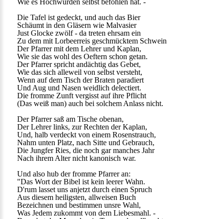
Wie es Hochwürden selbst befohlen hat. -
Die Tafel ist gedeckt, und auch das Bier
Schäumt in den Gläsern wie Malvasier
Just Glocke zwölf - da treten ehrsam ein
Zu dem mit Lorbeerreis geschmücktem Schwein
Der Pfarrer mit dem Lehrer und Kaplan,
Wie sie das wohl des Oeftern schon getan.
Der Pfarrer spricht andächtig das Gebet,
Wie das sich alleweil von selbst versteht,
Wenn auf dem Tisch der Braten paradiert
Und Aug und Nasen weidlich delectiert.
Die fromme Zunft vergisst auf ihre Pflicht
(Das weiß man) auch bei solchem Anlass nicht.
Der Pfarrer saß am Tische obenan,
Der Lehrer links, zur Rechten der Kaplan,
Und, halb verdeckt von einem Rosenstrauch,
Nahm unten Platz, nach Sitte und Gebrauch,
Die Jungfer Ries, die noch gar manches Jahr
Nach ihrem Alter nicht kanonisch war.
Und also hub der fromme Pfarrer an:
"Das Wort der Bibel ist kein leerer Wahn.
D'rum lasset uns anjetzt durch einen Spruch
Aus diesem heiligsten, allweisen Buch
Bezeichnen und bestimmen unsre Wahl,
Was Jedem zukommt von dem Liebesmahl. -