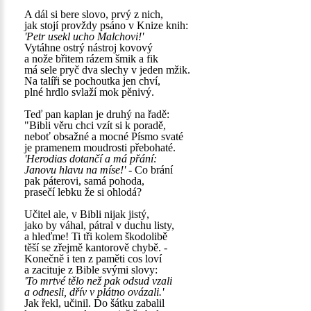
A dál si bere slovo, prvý z nich,
jak stojí provždy psáno v Knize knih:
'Petr usekl ucho Malchovi!'
Vytáhne ostrý nástroj kovový
a nože břitem rázem šmik a fik
má sele pryč dva slechy v jeden mžik.
Na talíři se pochoutka jen chví,
plné hrdlo svlaží mok pěnivý.
Teď pan kaplan je druhý na řadě:
"Bibli věru chci vzít si k poradě,
neboť obsažné a mocné Písmo svaté
je pramenem moudrosti přebohaté.
'Herodias dotančí a má přání:
Janovu hlavu na míse!'
- Co brání
pak páterovi, samá pohoda,
prasečí lebku že si ohlodá?
Učitel ale, v Bibli nijak jistý,
jako by váhal, pátral v duchu listy,
a hleďme! Ti tři kolem škodolibě
těší se zřejmě kantorově chybě. -
Konečně i ten z paměti cos loví
a zacituje z Bible svými slovy:
'To mrtvé tělo než pak odsud vzali
a odnesli, dřív v plátno ovázali.'
Jak řekl, učinil. Do šátku zabalil