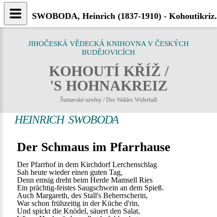
SWOBODA, Heinrich (1837-1910) - Kohoutikriz.
JIHOČESKÁ VĚDECKÁ KNIHOVNA V ČESKÝCH
BUDĚJOVICÍCH
KOHOUTÍ KŘÍŽ /
'S HOHNAKREIZ
Šumavské ozvěny / Des Waldes Widerhall
HEINRICH SWOBODA
Der Schmaus im Pfarrhause
Der Pfarrhof in dem Kirchdorf Lerchenschlag
Sah heute wieder einen guten Tag,
Denn emsig dreht beim Herde Mamsell Ries
Ein prächtig-feistes Saugschwein an dem Spieß.
Auch Margareth, des Stall's Beherrscherin,
War schon frühzeitig in der Küche d'rin,
Und spickt die Knödel, säuert den Salat,