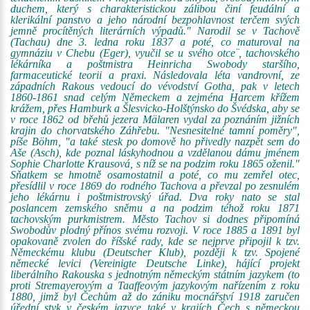
duchem, který s charakteristickou zálibou činí feudální a
klerikální panstvo a jeho národní bezpohlavnost terčem svých
jemně procítěných literárních výpadů." Narodil se v Tachově
(Tachau) dne 3. ledna roku 1837 a poté, co maturoval na
gymnáziu v Chebu (Eger), vyučil se u svého otce¨, tachovského
lékárníka a poštmistra Heinricha Swobody staršího,
farmaceutické teorii a praxi. Následovala léta vandrovní, ze
západních Rakous vedoucí do vévodství Gotha, pak v letech
1860-1861 snad celým Německem a zejména Harcem křížem
krážem, přes Hamburk a Šlesvicko-Holštýnsko do Švédska, aby se
v roce 1862 od břehů jezera Mälaren vydal za poznáním jižních
krajin do chorvatského Záhřebu. "Nesnesitelné tamní poměry",
píše Böhm, "a také stesk po domově ho přivedly nazpět sem do
Aše (Asch), kde poznal láskyhodnou a vzdělanou dámu jménem
Sophie Charlotte Krausová, s níž se na podzim roku 1865 oženil."
Sňatkem se hmotně osamostatnil a poté, co mu zemřel otec,
přesídlil v roce 1869 do rodného Tachova a převzal po zesnulém
jeho lékárnu i poštmistrovský úřad. Dva roky nato se stal
poslancem zemského sněmu a na podzim téhož roku 1871
tachovským purkmistrem. Město Tachov si dodnes připomíná
Swobodův plodný přínos svému rozvoji. V roce 1885 a 1891 byl
opakovaně zvolen do říšské rady, kde se nejprve připojil k tzv.
Německému klubu (Deutscher Klub), později k tzv. Spojené
německé levici (Vereinigte Deutsche Linke), hájící projekt
liberálního Rakouska s jednotným německým státním jazykem (to
proti Stremayerovým a Taaffeovým jazykovým nařízením z roku
1880, jimž byl Čechům až do zániku mocnářství 1918 zaručen
úřední styk v českém jazyce také v krajích Čech s německou