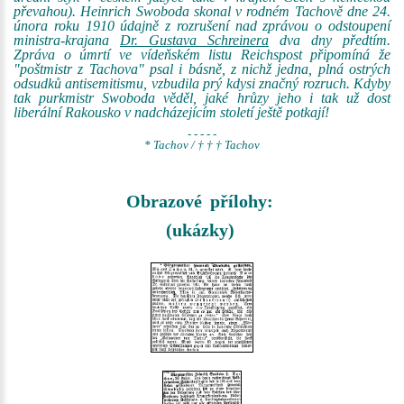
převahou). Heinrich Swoboda skonal v rodném Tachově dne 24.
února roku 1910 údajně z rozrušení nad zprávou o odstoupení
ministra-krajana
Dr. Gustava Schreinera
dva dny předtím.
Zpráva o úmrtí ve vídeňském listu Reichspost připomíná že
"poštmistr z Tachova" psal i básně, z nichž jedna, plná ostrých
odsudků antisemitismu, vzbudila prý kdysi značný rozruch. Kdyby
tak purkmistr Swoboda věděl, jaké hrůzy jeho i tak už dost
liberální Rakousko v nadcházejícím století ještě potkají!
- - - - -
* Tachov / † † † Tachov
Obrazové přílohy:
(ukázky)