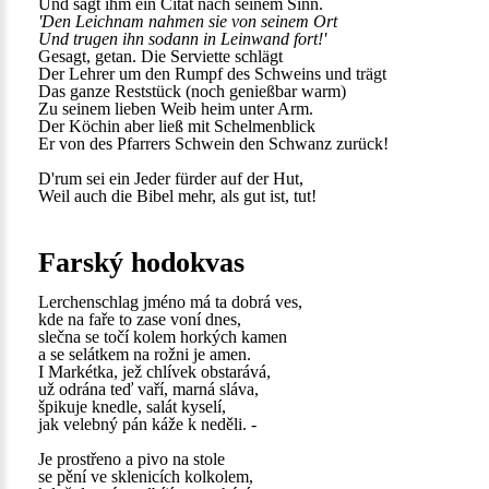
Und sagt ihm ein Citat nach seinem Sinn.
'Den Leichnam nahmen sie von seinem Ort
Und trugen ihn sodann in Leinwand fort!'
Gesagt, getan. Die Serviette schlägt
Der Lehrer um den Rumpf des Schweins und trägt
Das ganze Reststück (noch genießbar warm)
Zu seinem lieben Weib heim unter Arm.
Der Köchin aber ließ mit Schelmenblick
Er von des Pfarrers Schwein den Schwanz zurück!
D'rum sei ein Jeder fürder auf der Hut,
Weil auch die Bibel mehr, als gut ist, tut!
Farský hodokvas
Lerchenschlag jméno má ta dobrá ves,
kde na faře to zase voní dnes,
slečna se točí kolem horkých kamen
a se selátkem na rožni je amen.
I Markétka, jež chlívek obstarává,
už odrána teď vaří, marná sláva,
špikuje knedle, salát kyselí,
jak velebný pán káže k neděli. -
Je prostřeno a pivo na stole
se pění ve sklenicích kolkolem,