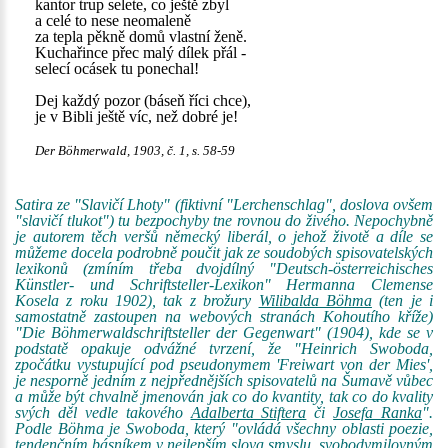
kantor trup selete, co ještě zbyl
a celé to nese neomaleně
za tepla pěkně domů vlastní ženě.
Kuchařince přec malý dílek přál -
selecí ocásek tu ponechal!
Dej každý pozor (báseň říci chce),
je v Bibli ještě víc, než dobré je!
Der Böhmerwald, 1903, č. 1, s. 58-59
Satira ze "Slavičí Lhoty" (fiktivní "Lerchenschlag", doslova ovšem
"slavičí tlukot") tu bezpochyby tne rovnou do živého. Nepochybně
je autorem těch veršů německý liberál, o jehož životě a díle se
můžeme docela podrobně poučit jak ze soudobých spisovatelských
lexikonů (zmíním třeba dvojdílný "Deutsch-österreichisches
Künstler- und Schriftsteller-Lexikon" Hermanna Clemense
Kosela z roku 1902), tak z brožury
Wilibalda Böhma
(ten je i
samostatně zastoupen na webových stranách Kohoutího kříže)
"Die Böhmerwaldschriftsteller der Gegenwart" (1904), kde se v
podstatě opakuje odvážné tvrzení, že "Heinrich Swoboda,
zpočátku vystupující pod pseudonymem 'Freiwart von der Mies',
je nesporně jedním z nejpřednějších spisovatelů na Šumavě vůbec
a může být chvalně jmenován jak co do kvantity, tak co do kvality
svých děl vedle takového
Adalberta Stiftera
či
Josefa Ranka
".
Podle Böhma je Swoboda, který "ovládá všechny oblasti poezie,
tendenčním básníkem v nejlepším slova smyslu, svobodymilovným