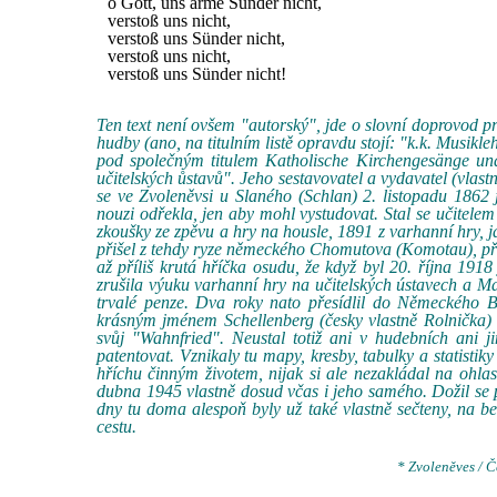
o Gott, uns arme Sünder nicht,
verstoß uns nicht,
verstoß uns Sünder nicht,
verstoß uns nicht,
verstoß uns Sünder nicht!
Ten text není ovšem "autorský", jde o slovní doprovod pr
hudby (ano, na titulním listě opravdu stojí: "k.k. Musik
pod společným titulem Katholische Kirchengesänge und
učitelských ůstavů". Jeho sestavovatel a vydavatel (vlastn
se ve Zvoleněvsi u Slaného (Schlan) 2. listopadu 1862 
nouzi odřekla, jen aby mohl vystudovat. Stal se učitelem
zkoušky ze zpěvu a hry na housle, 1891 z varhanní hry, j
přišel z tehdy ryze německého Chomutova (Komotau), při
až příliš krutá hříčka osudu, že když byl 20. října 191
zrušila výuku varhanní hry na učitelských ústavech a M
trvalé penze. Dva roky nato přesídlil do Německého 
krásným jménem Schellenberg (česky vlastně Rolnička) s
svůj "Wahnfried". Neustal totiž ani v hudebních ani j
patentovat. Vznikaly tu mapy, kresby, tabulky a statisti
hříchu činným životem, nijak si ale nezakládal na ohla
dubna 1945 vlastně dosud včas i jeho samého. Dožil se p
dny tu doma alespoň byly už také vlastně sečteny, na be
cestu.
* Zvoleněves / 