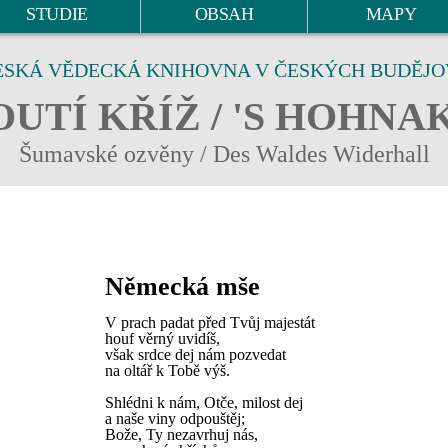
STUDIE
OBSAH
MAPY
ESKÁ VĚDECKÁ KNIHOVNA V ČESKÝCH BUDĚJO
UTÍ KŘÍŽ / 'S HOHNA
Šumavské ozvěny / Des Waldes Widerhall
Německá mše
V prach padat před Tvůj majestát
houf věrný uvidíš,
však srdce dej nám pozvedat
na oltář k Tobě výš.
Shlédni k nám, Otče, milost dej
a naše viny odpouštěj;
Bože, Ty nezavrhuj nás,