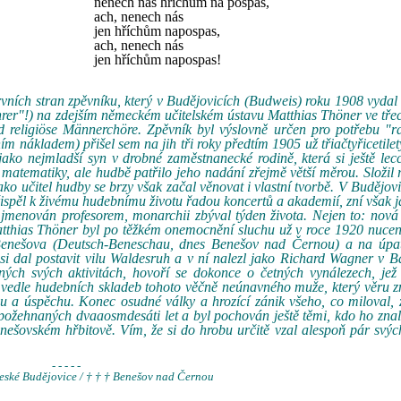
nenech nás hříchům na pospas,
ach, nenech nás
jen hříchům napospas,
ach, nenech nás
jen hříchům napospas!
vních stran zpěvníku, který v Budějovicích (Budweis) roku 1908 vydal c
lehrer"!) na zdejším německém učitelském ústavu Matthias Thöner ve tře
 religiöse Männerchöre. Zpěvník byl výslovně určen pro potřebu "r
ím nákladem) přišel sem na jih tři roky předtím 1905 už třiačtyřicetilet
jako nejmladší syn v drobné zaměstnanecké rodině, která si ještě lec
 matematiky, ale hudbě patřilo jeho nadání zřejmě větší měrou. Složil
ako učitel hudby se brzy však začal věnovat i vlastní tvorbě. V Budějov
spěl k živému hudebnímu životu řadou koncertů a akademií, zní však j
8 jmenován profesorem, monarchii zbýval týden života. Nejen to: nová
atthias Thöner byl po těžkém onemocnění sluchu už v roce 1920 nucen
Benešova (Deutsch-Beneschau, dnes Benešov nad Černou) a na úpat
i dal postavit vilu Waldesruh a v ní nalezl jako Richard Wagner v B
iných svých aktivitách, hovoří se dokonce o četných vynálezech, jež
ky vedle hudebních skladeb tohoto věčně neúnavného muže, který věru z
su a úspěchu. Konec osudné války a hrozící zánik všeho, co miloval, 
ožehnaných dvaaosmdesáti let a byl pochován ještě těmi, kdo ho znali
nešovském hřbitově. Vím, že si do hrobu určitě vzal alespoň pár svýc
- - - - -
České Budějovice / † † † Benešov nad Černou