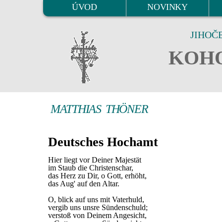
ÚVOD
NOVINKY
JIHOČ
KOHO
MATTHIAS THÖNER
Deutsches Hochamt
Hier liegt vor Deiner Majestät
im Staub die Christenschar,
das Herz zu Dir, o Gott, erhöht,
das Aug' auf den Altar.
O, blick auf uns mit Vaterhuld,
vergib uns unsre Sündenschuld;
verstoß von Deinem Angesicht,