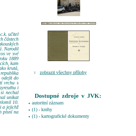
.k. učitel
ch částech
akouských
ý. Narodil
cos ve své
 roku 1889
icích, kam
ako krutá,
zobrazit všechny přílohy
 republika
 odejít do
í vrchu s
ayreuthu i
 si nechal
Dostupné zdroje v JVK:
nal unikat
zlomil 10.
autoritní záznam
 a jejichž
(1) - knihy
h písní na
(1) - kartografické dokumenty