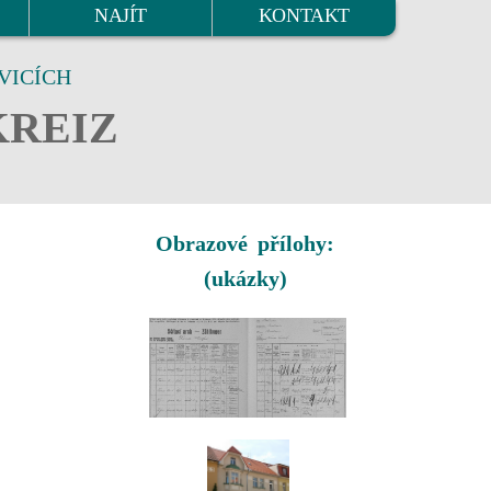
NAJÍT
KONTAKT
VICÍCH
KREIZ
Obrazové přílohy:
(ukázky)