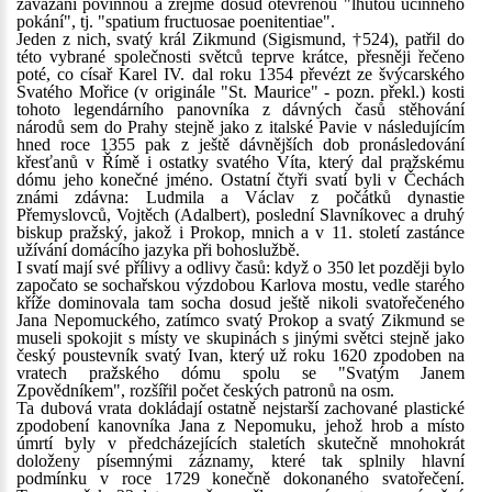
zavázáni povinnou a zřejmě dosud otevřenou "lhůtou účinného
pokání", tj. "spatium fructuosae poenitentiae".
Jeden z nich, svatý král Zikmund (Sigismund, †524), patřil do
této vybrané společnosti světců teprve krátce, přesněji řečeno
poté, co císař Karel IV. dal roku 1354 převézt ze švýcarského
Svatého Mořice (v originále "St. Maurice" - pozn. překl.) kosti
tohoto legendárního panovníka z dávných časů stěhování
národů sem do Prahy stejně jako z italské Pavie v následujícím
hned roce 1355 pak z ještě dávnějších dob pronásledování
křesťanů v Římě i ostatky svatého Víta, který dal pražskému
dómu jeho konečné jméno. Ostatní čtyři svatí byli v Čechách
známi zdávna: Ludmila a Václav z počátků dynastie
Přemyslovců, Vojtěch (Adalbert), poslední Slavníkovec a druhý
biskup pražský, jakož i Prokop, mnich a v 11. století zastánce
užívání domácího jazyka při bohoslužbě.
I svatí mají své přílivy a odlivy časů: když o 350 let později bylo
započato se sochařskou výzdobou Karlova mostu, vedle starého
kříže dominovala tam socha dosud ještě nikoli svatořečeného
Jana Nepomuckého, zatímco svatý Prokop a svatý Zikmund se
museli spokojit s místy ve skupinách s jinými světci stejně jako
český poustevník svatý Ivan, který už roku 1620 zpodoben na
vratech pražského dómu spolu se "Svatým Janem
Zpovědníkem", rozšířil počet českých patronů na osm.
Ta dubová vrata dokládají ostatně nejstarší zachované plastické
zpodobení kanovníka Jana z Nepomuku, jehož hrob a místo
úmrtí byly v předcházejících staletích skutečně mnohokrát
doloženy písemnými záznamy, které tak splnily hlavní
podmínku v roce 1729 konečně dokonaného svatořečení.