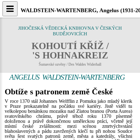
WALDSTEIN-WARTENBERG, Angelus (1931-2023
JIHOČESKÁ VĚDECKÁ KNIHOVNA V ČESKÝCH
BUDĚJOVICÍCH
KOHOUTÍ KŘÍŽ /
'S HOHNAKREIZ
Šumavské ozvěny / Des Waldes Widerhall
ANGELUS WALDSTEIN-WARTENBERG
Obtíže s patronem země České
V roce 1370 stál Johannes Welfflin z Pomuku jako mladý klerik
v Praze prokazatelně na počátku své kariéry. Jistě viděl tu
velkolepou benátskou mozaiku nad Zlatou branou (Porta Aurea)
svatovítského chrámu, právě téhož roku 1370 písemně
doloženou a právě dokončenou uměleckou práci, včetně její
místní české zvláštnosti: mezi scénou zmrtvýchvstání
blahoslavených a pádu zavržených klečí tu při nohou Soudce
světa šest svatých patronů země, města a katedrály, všichni