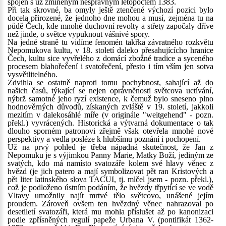
spojen s už zmíněným nesprávným letopočtem 1383.
Při tak skrovné, ba omyly ještě ztenčené výchozí pozici bylo
docela přirozené, že jednoho dne mohou a musí, zejména tu na
půdě Čech, kde mnohé duchovní revolty a střety započaly dříve
než jinde, o světce vypuknout vášnivé spory.
Na jedné straně tu vidíme fenomén takřka závratného rozkvětu
Nepomukova kultu, v 18. století daleko přesahujícícho hranice
Čech, kultu sice vyvřelého z domácí zbožné tradice a syceného
procesem blahořečení i svatořečení, přesto i tím vším jen sotva
vysvětlitelného.
Zdvihla se ostatně naproti tomu pochybnost, sahající až do
našich časů, týkající se nejen oprávněnosti světcova uctívání,
nýbrž samotné jeho ryzí existence, k čemuž bylo sneseno plno
hodnověrných důvodů, získaných zvláště v 19. století, jakkoli
mezitím v dalekosáhlé míře (v originále "weitgehend" - pozn.
překl.) vyvrácených. Historická a výtvarná dokumentace o tak
dlouho sporném patronovi zřejmě však otevřela mnohé nové
perspektivy a vedla posléze k hlubšímu poznání i pochopení.
Už na prvý pohled je třeba nápadná skutečnost, že Jan z
Nepomuku je s výjimkou Panny Marie, Matky Boží, jediným ze
svatých, kdo má namísto svatozáře kolem své hlavy věnec z
hvězd (je jich patero a mají symbolizovat pět ran Kristových a
pět liter latinského slova TACUI, tj. mlčel jsem - pozn. překl.),
což je podloženo ústním podáním, že hvězdy třpytící se ve vodě
Vltavy umožnily najít mrtvé tělo světcovo, unášené jejím
proudem. Zároveň ovšem ten hvězdný věnec nahrazoval po
desetiletí svatozáři, která mu mohla příslušet až po kanonizaci
podle zpřísněných regulí papeže Urbana V. (pontifikát 1362-