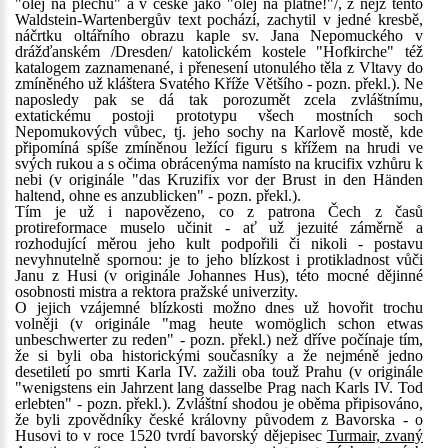
"olej na plechu" a v české jako "olej na plátně!"/, z nějž tento
Waldstein-Wartenbergův text pochází, zachytil v jedné kresbě,
náčrtku oltářního obrazu kaple sv. Jana Nepomuckého v
drážďanském /Dresden/ katolickém kostele "Hofkirche" též
katalogem zaznamenané, i přenesení utonulého těla z Vltavy do
zmíněného už kláštera Svatého Kříže Většího - pozn. překl.). Ne
naposledy pak se dá tak porozumět zcela zvláštnímu,
extatickému postoji prototypu všech mostních soch
Nepomukových vůbec, tj. jeho sochy na Karlově mostě, kde
připomíná spíše zmíněnou ležící figuru s křížem na hrudi ve
svých rukou a s očima obrácenýma namísto na krucifix vzhůru k
nebi (v originále "das Kruzifix vor der Brust in den Händen
haltend, ohne es anzublicken" - pozn. překl.).
Tím je už i napovězeno, co z patrona Čech z časů
protireformace muselo učinit - ať už jezuité záměrně a
rozhodující měrou jeho kult podpořili či nikoli - postavu
nevyhnutelně spornou: je to jeho blízkost i protikladnost vůči
Janu z Husi (v originále Johannes Hus), této mocné dějinné
osobnosti mistra a rektora pražské univerzity.
O jejich vzájemné blízkosti možno dnes už hovořit trochu
volněji (v originále "mag heute womöglich schon etwas
unbeschwerter zu reden" - pozn. překl.) než dříve počínaje tím,
že si byli oba historickými současníky a že nejméně jedno
desetiletí po smrti Karla IV. zažili oba touž Prahu (v originále
"wenigstens ein Jahrzent lang dasselbe Prag nach Karls IV. Tod
erlebten" - pozn. překl.). Zvláštní shodou je oběma připisováno,
že byli zpovědníky české královny původem z Bavorska - o
Husovi to v roce 1520 tvrdí bavorský dějepisec
Turmair, zvaný