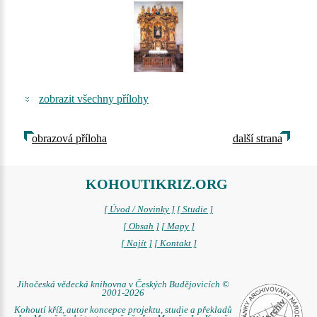
zobrazit všechny přílohy
obrazová příloha
další strana
KOHOUTIKRIZ.ORG
[ Úvod / Novinky ]
[ Studie ]
[ Obsah ]
[ Mapy ]
[ Najít ]
[ Kontakt ]
Jihočeská vědecká knihovna v Českých Budějovicích ©
2001-2026
Kohoutí kříž, autor koncepce projektu, studie a překladů