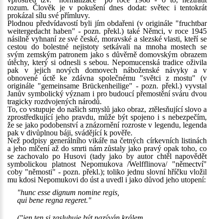
rozum. Člověk je v pokušení dnes dodat: světec i tentokrát
prokázal sílu své přímluvy.
Plodnou předvídavostí byli jím obdařeni (v originále "fruchtbar
weitergedacht haben" - pozn. překl.) také Němci, v roce 1945
násilně vyhnaní ze své české, moravské a slezské vlasti, kteří se
cestou do bolestné nejistoty setkávali na mnoha mostech se
svým zemským patronem jako s důvěrně domovským obrazem
útěchy, který si odnesli s sebou. Nepomucenská tradice oživila
pak v jejich nových domovech náboženské návyky a v
obnovené úctě ke zdávna společnému "světci z mostu" (v
originále "gemeinsame Brückenheilige" - pozn. překl.) vyvstal
Janův symbolický význam i pro budoucí přemostění sváru dvou
tragicky rozdvojených národů.
To, co vstupuje do našich smyslů jako obraz, ztělesňující slovo a
zprostředkující jeho pravdu, může být spojeno i s nebezpečím,
že se jako podobenství a znázornění rozroste v legendu, legenda
pak v divůplnou báji, svádějící k pověře.
Než podpisy generálního vikáře na četných církevních listinách
a jeho mlčení až do smrti nám zůstaly jako pravý opak toho, co
se zachovalo po Husovi (tady jako by autor chtěl napovědět
symbolickou platnost Nepomukova /Welfflinova/ "němectví"
coby "němosti" - pozn. překl.); toliko jednu slovní hříčku vložil
mu kdosi Nepomukovi do úst a uvedl i jako důvod jeho utopení:
"hunc esse dignum nomine regis,
qui bene regna regeret."
("jen ten si zasluhuje být nazýván králem,