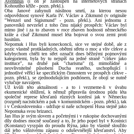
Aventinus
(i on je zastoupen na internetových stranách
Kohoutího kříže - pozn. překl.).
Oba Janové zahynuli násilnou smrtí, za kterou nesou
odpovědnost synové Karla IV. Václav a Zikmund (v originále
"Wenzel und Sigismund" - pozn. překl.). Ani jednomu z
panovníků nevzešel z toho činu nijaký prospěch: Václav byl
mimo jiné i za to zbaven v roce zbaven hodnosti německého
krále a císař Zikmund musel léta bojovat o svou zemi proti
husitům.
Nepomuk i Hus byli koneckonců, sice ve stejné době, ale z
pozic vlastně protikladných, obětmi střetu o moc a vliv církve a
kdybychom chtěli ten střet označit dnes běžnými pojmovými
kategoriemi, byla by tu nejspíš na jedné straně "církev jako
instituce", na druhé pak "charisma" (tj. mimořádné a
neovlivnitelné působení Ducha svatého, uschopňující i
jednotlivé věřící ke specifickým činnostem ve prospěch církve -
pozn. překl.), se zjednodušujícím podtónem, že obojí se nutně
vylučuje navzájem.
Už kvůli této aktuálnosti - a to i vezmeme-li v úvahu
ekumenické sblížení, k němuž připravila úrodnou půdu léta
společné represe křesťanů různých konfesí jak v Německu
(rozuměj nacistickém a pak v komunistickém - pozn. překl.), tak
i v Československu - udržuje si naše uchopení Husa stejně jako
Nepomuka svou brizanci.
Jan Hus je svým slovem a početnými i v rukopise dochovanými
díly dodnes mocně současný a to, že jeho popel byl v Kostnici
(Konstanz) vysypán do proudu Rýna, jako by vlastně sloužilo
dál jeho vášnivému zápasu o oduševnělejší křesťanství. Aby