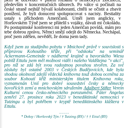
především v koncentračních táborech. Po válce si počínali na
české straně nejhůř bývalí kolaboranti, chtěli se očistit a zbavit
ponížení, že byli donuceni spolupracovat s nacisty. Bestiality
ustaly s příchodem Američanů. Uměl jsem anglicky, v
Horšovském Týně jsem se přátelil s vojáky, dávali mi čokoládu.
Po postupimské konferenci mi jeden Američan povídá, mám pro
tebe dobrou zprávu, Němci smějí odejít do Německa. Nechápal,
proč jsem zděšen, nevěděl, že doma jsem tady.
Když jsem za studijního pobytu v Mnichově právě v souvislosti s
přípravou Kohoutího kříže, při "odskoku" na seminář
Ackermann-Gemeinde v nádherné krajině u bavorského Wiesu
poblíž Ettalu jsem měl možnost vidět i našeho Valdštejna "v akci",
pro níž se zdá být svou radostnou povahou stvořen. Za své
zásluhy byl ostatně 2003 v Českých Budějovicích, kde byla
shodou okolností zdejší vědecká knihovna touž dobou oceněna za
soubor Kohoutí kříž ministerským titulem Knihovna roku,
vyznamenán Unií pro dobré sousedství česky a německy
hovořících zemí a mnichovským sdružením
Adalbert Stifter
Verein
Kulturní cenou česko-německého porozumění. Páter Angelus
zemřel 27. prosince roku 2023 v benediktinské nemocnici v
Tutzingu a byl pohřbem v kryptě benediktinského kláštera v
Ettalu.
- - - - -
* Doksy / Horšovský Týn / † Tutzing (BY) / † † Ettal (BY)