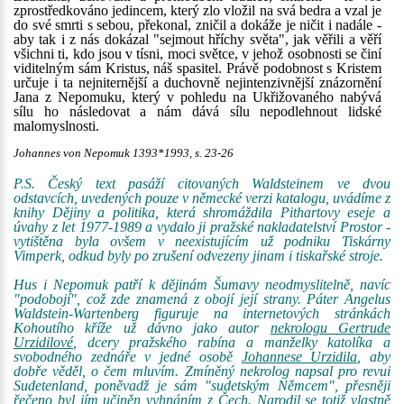
zprostředkováno jedincem, který zlo vložil na svá bedra a vzal je
do své smrti s sebou, překonal, zničil a dokáže je ničit i nadále -
aby tak i z nás dokázal "sejmout hříchy světa", jak věřili a věří
všichni ti, kdo jsou v tísni, moci světce, v jehož osobnosti se činí
viditelným sám Kristus, náš spasitel. Právě podobnost s Kristem
určuje i ta nejniternější a duchovně nejintenzivnější znázornění
Jana z Nepomuku, který v pohledu na Ukřižovaného nabývá
sílu ho následovat a nám dává sílu nepodlehnout lidské
malomyslnosti.
Johannes von Nepomuk 1393*1993, s. 23-26
P.S. Český text pasáží citovaných Waldsteinem ve dvou
odstavcích, uvedených pouze v německé verzi katalogu, uvádíme z
knihy Dějiny a politika, která shromáždila Pithartovy eseje a
úvahy z let 1977-1989 a vydalo ji pražské nakladatelství Prostor -
vytištěna byla ovšem v neexistujícím už podniku Tiskárny
Vimperk, odkud byly po zrušení odvezeny jinam i tiskařské stroje.
Hus i Nepomuk patří k dějinám Šumavy neodmyslitelně, navíc
"podobojí", což zde znamená z obojí její strany. Páter Angelus
Waldstein-Wartenberg figuruje na internetových stránkách
Kohoutího kříže už dávno jako autor
nekrologu Gertrude
Urzidilové
, dcery pražského rabína a manželky katolíka a
svobodného zednáře v jedné osobě
Johannese Urzidila
, aby
dobře věděl, o čem mluvím. Zmíněný nekrolog napsal pro revui
Sudetenland, poněvadž je sám "sudetským Němcem", přesněji
řečeno byl jím učiněn vyhnáním z Čech. Narodil se totiž vlastně