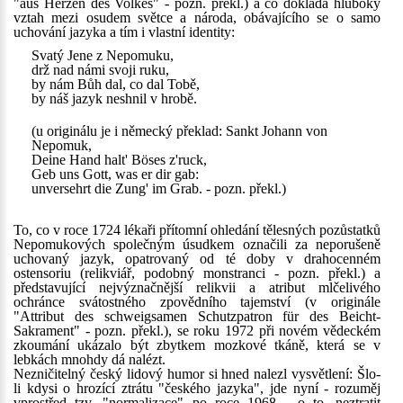
"aus Herzen des Volkes" - pozn. překl.) a co dokládá hluboký
vztah mezi osudem světce a národa, obávajícího se o samo
uchování jazyka a tím i vlastní identity:
Svatý Jene z Nepomuku,
drž nad námi svoji ruku,
by nám Bůh dal, co dal Tobě,
by náš jazyk neshnil v hrobě.
(u originálu je i německý překlad: Sankt Johann von
Nepomuk,
Deine Hand halt' Böses z'ruck,
Geb uns Gott, was er dir gab:
unversehrt die Zung' im Grab. - pozn. překl.)
To, co v roce 1724 lékaři přítomní ohledání tělesných pozůstatků
Nepomukových společným úsudkem označili za neporušeně
uchovaný jazyk, opatrovaný od té doby v drahocenném
ostensoriu (relikviář, podobný monstranci - pozn. překl.) a
představující nejvýznačnější relikvii a atribut mlčelivého
ochránce svátostného zpovědního tajemství (v originále
"Attribut des schweigsamen Schutzpatron für des Beicht-
Sakrament" - pozn. překl.), se roku 1972 při novém vědeckém
zkoumání ukázalo být zbytkem mozkové tkáně, která se v
lebkách mnohdy dá nalézt.
Nezničitelný český lidový humor si hned nalezl vysvětlení: Šlo-
li kdysi o hrozící ztrátu "českého jazyka", jde nyní - rozuměj
vprostřed tzv. "normalizace" po roce 1968 - o to, neztratit