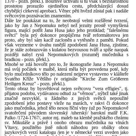
1370 - pozn. překl.). Bouřlivé uctívání si tu však s bezstarostnou
prostotou prorazilo ojedinělou cestu, předcházející dosud
chybějící církevní aprobaci. Věnec pěti hvězd zůstal pak i nadále
světcovým poznávacím znamením.
Dále lze poukázat na to, že neobstojí velmi rozšířené tvrzení,
jako by Jan z Nepomuku nebyl než jezuity prostě vymyšlená
figura, mající potřít Jana Husa jako jeho protiklad; "falešnému
světci" byla prý dokonce propůjčena tvář reformátorova jen
proto, aby byl sám kacíř zacloněn a vytěsněn z paměti. Pokud
však vezmeme v úvahu ranější zpodobení Jana Husa, zjistíme,
že je stále zobrazován s kulatou bezvousou tváří a spíše naopak
později nabyl rysů Nepomukových (rozuměj mučedníka s
bradkou - pozn. překl.).
Mnohé se zdá hovořit pro to, že ikonografie Jana z Nepomuku
má svůj počátek v malbě, která měla být provedena poté, kdy
bylo mučedníkovo tělo po nalezení nejprve vystaveno v klášteře
Svatého Kříže Většího (v originále "Kirche Zum Größeren
Heiligen Kreuz" - pozn. překl.).
Tento obraz by bysvětloval nejen světcovu "vera effigies", tj.
přijatou podobu, vydávanou odtud za "věrnou", nýbrž také jinak
značně nezvyklé, u žádného z jiných světců nepoužité
zpodobení jeho postavy vleže na marách, v rakvi či dokonce
jako mučedníka, jehož tělo nesou říční vlny (už po Nepomukově
svatořečení původem slovenský /uherský/ barokní malíř F.K.
Palko /1724-1767/, autor mj. maleb na klenbě pražského chrámu
sv. Mikuláše a právě i onoho obrazu mučedníka na vlnách
Vltavy, použitého jistě nikoli náhodou pro obálky obou
jazykových verzí katalogu /jen je v německé verzi uveden jako