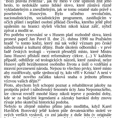
"Boží pravda zvítězila", jak by mělo v celé úplnosti znít jeho
heslo, to nedokáže samo lidské slovo, které zůstává různě
vykladatelným a zneužitelným, jak se tomu ostatně stalo právě s
poselstvím Husovým. Bylo učiněno revolučním,
nacionalistickým, socialistickým programem, zastiňujícím v
očích přátel i nepřátel osobní příklad člověka, kterého ještě před
upálením na hranici slyšeli všichni nikoli kázat zášť, nýbrž
zpívat a modlit se.
Pro potřebu vyrovnání se s Husem platí rozhodně slova, která
pronesl papež Jan Pavel II. dne 21. dubna 1990 na Pražském
hradě "o tomto knězi, který má tak velký význam pro české
náboženské a kulturní dějiny. Bude úkolem odborníků - v prvé
řadě českých teologů - vymezit přesnější místo, které Mistru
Janu Husovi přísluší mezi reformátory církve. (...) V každém
případě, odhlížeje od teologických názorů, které zastával, nelze
Husovi upřít bezúhonnost osobního života a úsilí o vzdělání a
mravní povznesení národa. Nejsou to všechno prvky, které místo
aby rozdělovaly, spíše sjednocují ty, kdo věří v Krista? A není v
této době nového začátku taková snaha o jednotu přímou
výzvou vašich dějin?"
Proto, abychom byli schopni poznat a rehabilitovat jakoby na
protipólu právě i náboženský fenomén úcty Jana Nepomuckého,
lze citovat rovněž mnohé hlasy nikoli teprve z poslední doby,
kde se za bujícími legendami a zázraky barokní doby znovu
rýsuje jeho skutečná historická podoba.
Nebylo to zřejmě míněno přímo jako modlitba, když Karel
Havlíček Borovský ještě kolem půle devatenáctého století ve
svých verších vyslovil, co zní jakoby z duše lidu (v originále