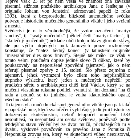
Teprve však 23 let po něm vešla ve známost ona závažná
písemná stížnost pražského arcibiskupa Jana z Jenštejna (v
originále Johann von Jenstein), adresovaná papeži (z roku
1393), která z bezprostřední blízkosti autentického svědka
potvrzuje historicitu mučeného generálního vikáře i jeho svržení
z mostu.
Svědectví je o to věrohodnější, že vzdor označení "martyr
sanctus", tj. "svatý mučedník" (někteří četli "martyr factus", tj.
"skutečný mučedník") neklade oběti kolem hlavy gloriolu slávy,
ale po výčtu utrpěných muk Janových pouze rozhořčeně
konstatuje, že "nalezl bědný konec" (v latinském originále
"miserabiliter dies suos finivit"). Stejně tak málo lze však v
tomto velmi poučném dopise jediné slovo či důkaz, které by
poukazovaly na neporušené zpovědní tajemství, jak o něm
referují písemné zprávy z 15. století. Šlo přesto zejména o
tajemství, jehož vyzrazení bylo cílem toho nejpřísnějšího
útrpného výslechu, který jeden z mučených nepřežil: po
prudkém střetu s arcibiskupem chtěl král Václav, který se na
mučení vlastníma rukama podílel, vynutit si jím doznání "na čí
radu a podnět se to (míněna je volba kladrubského opata)
všechno stalo".
To tajemství a mučednická smrt generálního vikáře jsou pak také
v papežské bule, která svatořečení vyhlašuje, jedinými historicky
doloženými skutečnostmi, neboť letopočet umučení 1383
nesouhlasí, ba nesouhlasí ani osoba světcova, poněvadž podle
tehdejšího stavu vědění byl ze dvou mužů, přicházejících tu v
úvahu, výslovně považován za pravého Jana z Pomuka či
Nepomuka zrovna ten, který ve skutečnosti vůbec neexistoval,