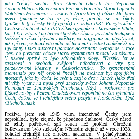
jako "český" šlechtic Karl Albrecht Oldřich Jan Nepomuk
Antonín Hilarius Bonaventura Felicitas Hubertus Maria Lapidata
Waldstein-Wartenberg v Doksech (Hirschberg) blízko Máchova
jezera (jmenuje se tak až po válce, předtím se mu říkalo
Großteich, tj. i česky Velký rybník) 13. ledna 1931. Po vyhoštění z
Čech se stal hned roku 1945 žákem gymnázia v bavorském Ettalu,
kde 1951 vstoupil do benediktinského řádu a po studiu teologie a
kněžském svěcení působil v klášteře, jehož gymnázium absolvoval,
jako převor, vedoucí internátu, učitel a pak i ředitel zmíněné školy.
Byl činný i jako duchovní poradce Ackermann-Gemeinde, v roce
1995 ho prezident Václav Havel vyznamenal medailí Za zásluhy.
V tiskové zprávě to bylo zdůvodněno slovy: "Desítky let se
zasazoval o svobodu svědomí, náboženství a víry pro
perzekvované křesťany v Československu." To vyznamenání
znamenalo pro něj osobně "naději na možnost být spojujícím
mostem", jako by dodal ke svému eseji o dvou Janech (jako třetí
mi vždy vytane na mysli prvý americký světec
Johann Nepomuk
Neumann
ze šumavských Prachatic). Když v rozhovoru pro
Lidové noviny s Petrem Chudožilovem vzpomíná na čas vyhnání z
Čech, dotkne se i tehdejšího svého pobytu v Horšovském Týně
(Bischofteinitz):
Prožíval jsem rok 1945 velmi intenzivně. Čechy jsem
neproklínal, bylo zřejmé, že připadnou Stalinovi. Český národ
už tehdy potřeboval spíš soucit než prokletí. Ohrožení
bolševizmem bylo sudetským Němcům zřejmé už v roce 1938,
bohužel zřejmější než ohrožení nacizmem. V pětačtyřicátém
jsem se dozvěděl v plném rozsahu o německých zločinech,