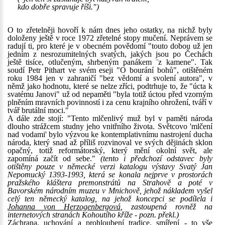
kdo dobře spravuje říši.")
O to zřetelněji hovoří k nám dnes jeho ostatky, na nichž byly
doloženy ještě v roce 1972 zřetelné stopy mučení. Neprávem se
radují ti, pro které je v obecném povědomí "touto dobou už jen
jedním z nesrozumitelných svatých, jakých jsou po Čechách
ještě tisíce, otlučeným, shrbeným panákem ¨z kamene". Tak
soudí Petr Pithart ve svém eseji "O bourání bohů", otištěném
roku 1984 jen v zahraničí "bez vědomí a svolení autora", v
němž jako hodnotu, které se nelze zříci, podtrhuje to, že "úcta k
svatému Janovi" už od nepaměti "byla totiž úctou před vzorným
plněním mravních povinností i za cenu krajního ohrožení, tváří v
tvář brutální moci."
A dále zde stojí: "Tento mlčenlivý muž byl v paměti národa
dlouho strážcem studny jeho vnitřního života. Světcovo 'mlčení
nad vodami' bylo výzvou ke kontemplativnímu nastrojení ducha
národa, který snad až příliš rozvinoval ve svých dějinách sklon
opačný, totiž reformátorský, který mění okolní svět, ale
zapomíná začít od sebe."
(tento i předchozí odstavec byly
otištěny pouze v německé verzi katalogu výstavy Svatý Jan
Nepomucký 1393-1993, která se konala nejprve v prostorách
pražského kláštera premonstrátů na Strahově a poté v
Bavorském národním muzeu v Mnichově, jehož nákladem vyšel
celý ten německý katalog, na jehož koncepci se podílela i
Johanna von Herzogenbergová
, zastoupená rovněž na
internetových stranách Kohoutího kříže - pozn. překl.)
Záchrana, uchování a prohloubení tradice, smíření - to vše