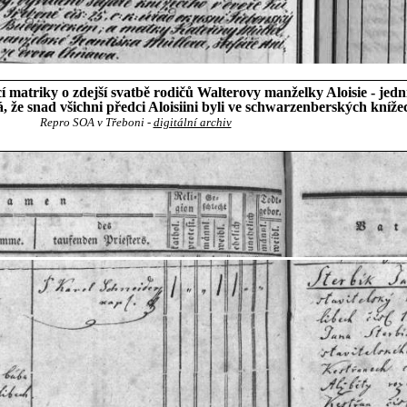
matriky o zdejší svatbě rodičů Walterovy manželky Aloisie - jedn
á, že snad všichni předci Aloisiini byli ve schwarzenberských kníže
Repro SOA v Třeboni -
digitální archiv