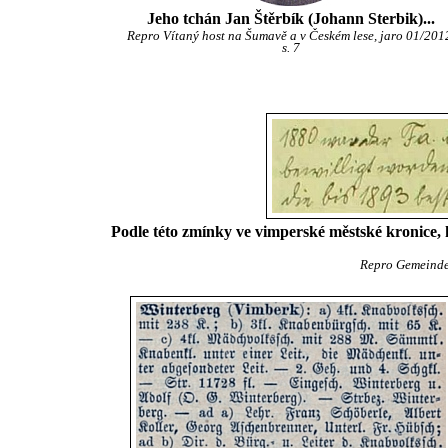
Jeho tchán Jan Štěrbík (Johann Sterbik)...
Repro Vítaný host na Šumavě a v Českém lese, jaro 01/201
s. 7
Podle této zmínky ve vimperské městské kronice, 
Repro Gemeinde 