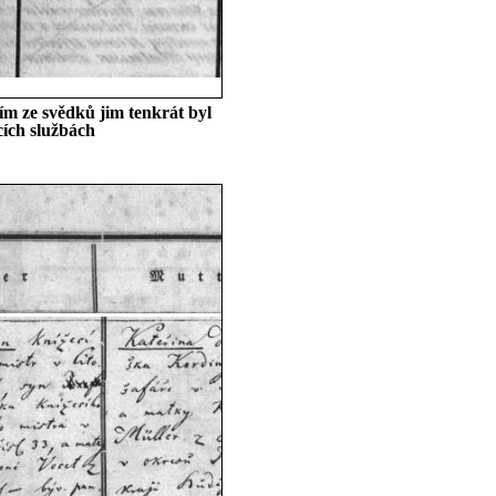
ím ze svědků jim tenkrát byl
cích službách