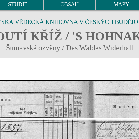
STUDIE
OBSAH
MAPY
ESKÁ VĚDECKÁ KNIHOVNA V ČESKÝCH BUDĚJO
UTÍ KŘÍŽ / 'S HOHNA
Šumavské ozvěny / Des Waldes Widerhall