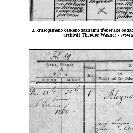
Z krasopisného českého záznamu třeboňské oddací 
archivář
Theodor Wagner
- vysvít