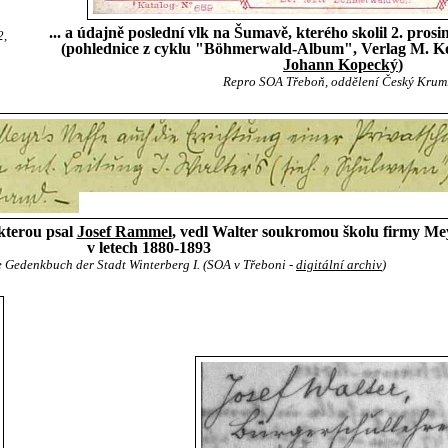
... a údajně poslední vlk na Šumavě, kterého skolil 2. pros
2,
(pohlednice z cyklu "Böhmerwald-Album", Verlag M. Ko
Johann Kopecký
)
Repro SOA Třeboň, oddělení Český Krum
kterou psal
Josef Rammel
, vedl Walter soukromou školu firmy Mey
v letech 1880-1893
Gedenkbuch der Stadt Winterberg I. (SOA v Třeboni -
digitální archiv
)