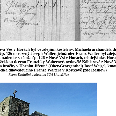
vá Ves v Horách byl ve zdejším kostele sv. Michaela archanděla d
p. 126 narozený Joseph Walter, jehož otec Franz Walter byl zd
ádenice v témže čp. 126 v Nové Vsi v Horách, tehdejší okr. Hora 
elskou dcerou Franzisky Walterové, ovdovělé Köhlerové z Nové V
y na hračky v Horním Jiřetíně (Ober-Georgenthal) Josef Weigel, kmo
elka dílovedoucího Franze Waltera v Rostkově (zde Roskow)
Repro
Digitální badatelna SOA Litoměřice