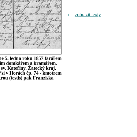
zobrazit texty
ne 5. ledna roku 1857 farářem
ejším domkářem a kramářem,
sv. Kateřiny, Žatecký kraj,
si v Horách čp. 74 - kmotrem
trou (testis) pak Franziska