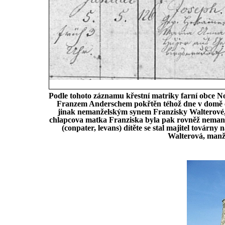
Podle tohoto záznamu křestní matriky farní obce No
Franzem Anderschem pokřtěn téhož dne v domě č
jinak nemanželským synem Franzisky Walterové, n
chlapcova matka Franziska byla pak rovněž nemanž
(conpater, levans) dítěte se stal majitel továrn
Walterová, manž