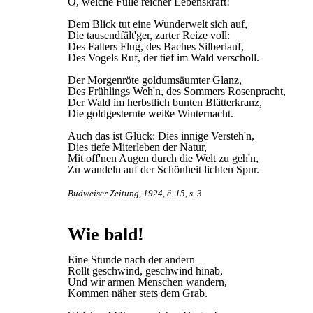
O, welche Fülle reicher Lebenskraft!
Dem Blick tut eine Wunderwelt sich auf,
Die tausendfält'ger, zarter Reize voll:
Des Falters Flug, des Baches Silberlauf,
Des Vogels Ruf, der tief im Wald verscholl.
Der Morgenröte goldumsäumter Glanz,
Des Frühlings Weh'n, des Sommers Rosenpracht,
Der Wald im herbstlich bunten Blätterkranz,
Die goldgesternte weiße Winternacht.
Auch das ist Glück: Dies innige Versteh'n,
Dies tiefe Miterleben der Natur,
Mit off'nen Augen durch die Welt zu geh'n,
Zu wandeln auf der Schönheit lichten Spur.
Budweiser Zeitung, 1924, č. 15, s. 3
Wie bald!
Eine Stunde nach der andern
Rollt geschwind, geschwind hinab,
Und wir armen Menschen wandern,
Kommen näher stets dem Grab.