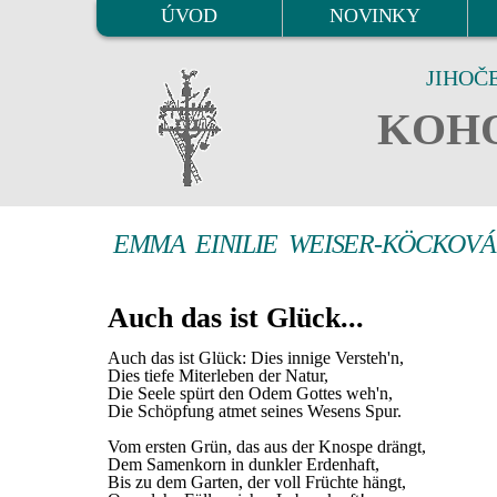
ÚVOD
NOVINKY
JIHOČ
KOHO
EMMA EINILIE WEISER-KÖCKOVÁ
Auch das ist Glück...
Auch das ist Glück: Dies innige Versteh'n,
Dies tiefe Miterleben der Natur,
Die Seele spürt den Odem Gottes weh'n,
Die Schöpfung atmet seines Wesens Spur.
Vom ersten Grün, das aus der Knospe drängt,
Dem Samenkorn in dunkler Erdenhaft,
Bis zu dem Garten, der voll Früchte hängt,