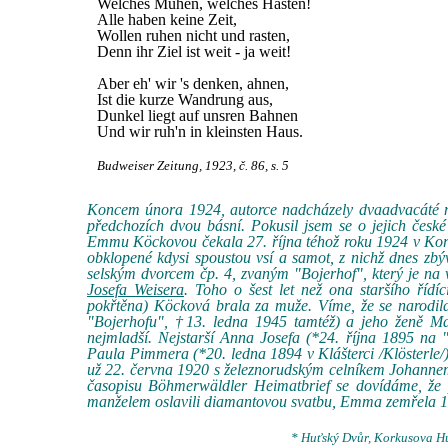
Welches Mühen, welches Hasten!
Alle haben keine Zeit,
Wollen ruhen nicht und rasten,
Denn ihr Ziel ist weit - ja weit!
Aber eh' wir 's denken, ahnen,
Ist die kurze Wandrung aus,
Dunkel liegt auf unsren Bahnen
Und wir ruh'n in kleinsten Haus.
Budweiser Zeitung, 1923, č. 86, s. 5
Koncem února 1924, autorce nadcházely dvaadvacáté nar
předchozích dvou básní. Pokusil jsem se o jejich česk
Emmu Köckovou čekala 27. října téhož roku 1924 v Korku
obklopené kdysi spoustou vsí a samot, z nichž dnes z
selským dvorcem čp. 4, zvaným "Bojerhof", který je n
Josefa Weisera
. Toho o šest let než ona staršího říd
pokřtěna) Köcková brala za muže. Víme, že se narodil
"Bojerhofu", †13. ledna 1945 tamtéž) a jeho ženě Mari
nejmladší. Nejstarší Anna Josefa (*24. října 1895 n
Paula Pimmera (*20. ledna 1894 v Klášterci /Klösterle/
už 22. června 1920 s železnorudským celníkem Johanne
časopisu Böhmerwäldler Heimatbrief se dovídáme, že 
manželem oslavili diamantovou svatbu, Emma zemřela 13.
* Huťský Dvůr, Korkusova Hu