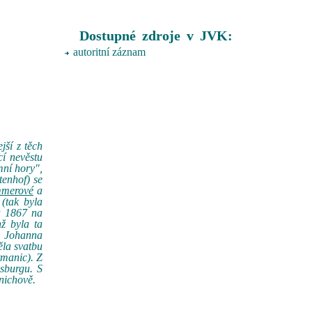
Dostupné zdroje v JVK:
autoritní záznam
jší z těch
cí nevěstu
mní hory",
enhof) se
mmerové
a
(tak byla
a 1867 na
ž byla ta
a Johanna
ěla svatbu
manic). Z
sburgu. S
nichově.