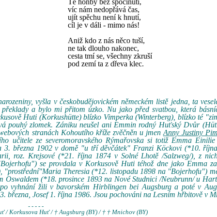
Té honby bez spočinutí,
víc nám nedopřává čas,
ujít spěchu není k hnutí,
cíl je v dáli - mimo nás!
Aniž kdo z nás něco tuší,
ne tak dlouho nakonec,
cesta tmí se, všechny zkruší
pod zemí ta z dřeva klec.
ozeniny, vyšla v českobudějovickém německém listě jedna, ta vesele
é překlady a bylo mi přitom úzko. Nu jako před svatbou, která básní
sově Huti (Korkushütte) blízko Vimperka (Winterberg), blízko té "zi
bývá pouhý zlomek. Zániku neušel ani Emmin rodný Huťský Dvůr (Hütt
a webových stranách Kohoutího kříže zvěčněn u jmen
Anny Justiny Pi
ícího učitele ze severomoravského Rýmařovska si totiž Emma Einilie 
a 3. března 1902 v domě "u tří děvčátek" Franzi Köckovi (*10. říjn
i, roz. Krejsové (*21. října 1874 v Solné Lhotě /Salzweg/), z nich
a "Bojerhofu") se provdala v Korkusově Huti téhož dne jako Emma z
), "prostřední"Maria Theresia (*12. listopadu 1898 na "Bojerhofu") m
m Oswaldem (*18. prosince 1893 na Nové Studnici /Neubrunn/ u Hart
po vyhnání žili v bavorském Hirblingen bei Augsburg a poté v Aug
 března, Josef 1. října 1986. Jsou pochováni na Lesním hřbitově v M
- - - - -
ť / Korkusova Huť / † Augsburg (BY) / † † Mnichov (BY)