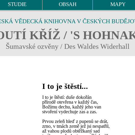
STUDIE
OBSAH
MAPY
ESKÁ VĚDECKÁ KNIHOVNA V ČESKÝCH BUDĚJO
UTÍ KŘÍŽ / 'S HOHNA
Šumavské ozvěny / Des Waldes Widerhall
I to je štěstí...
I to je štěstí: duše dokořán
přírodě otevřena v každý čas,
Božímu dechu, každý jeho van
stvoření vydechuje zas a zas.
Prvou zeleň hleď z pupenů se drát,
zrno, v tmách země jež jsi nespatřil,
až vahou plodů obtěžkaný sad