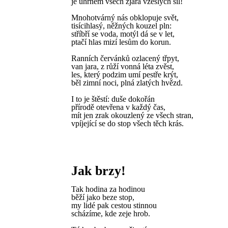
je úhrnem všech zjara vzešlých sil!
Mnohotvárný nás obklopuje svět,
tisícihlasý, něžných kouzel pln:
stříbří se voda, motýl dá se v let,
ptačí hlas mizí lesům do korun.
Ranních červánků ozlacený třpyt,
van jara, z růží vonná léta zvěst,
les, který podzim umí pestře krýt,
běl zimní noci, plná zlatých hvězd.
I to je štěstí: duše dokořán
přírodě otevřena v každý čas,
mít jen zrak okouzlený ze všech stran,
vpíjející se do stop všech těch krás.
Jak brzy!
Tak hodina za hodinou
běží jako beze stop,
my lidé pak cestou stinnou
scházíme, kde zeje hrob.