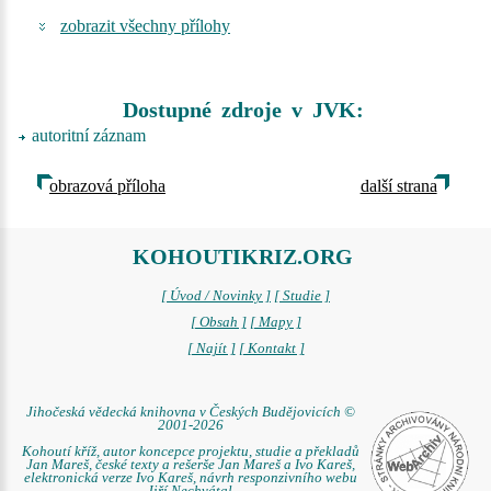
zobrazit všechny přílohy
Dostupné zdroje v JVK:
autoritní záznam
obrazová příloha
další strana
KOHOUTIKRIZ.ORG
[ Úvod / Novinky ]
[ Studie ]
[ Obsah ]
[ Mapy ]
[ Najít ]
[ Kontakt ]
Jihočeská vědecká knihovna v Českých Budějovicích ©
2001-2026
Kohoutí kříž, autor koncepce projektu, studie a překladů
Jan Mareš, české texty a rešerše Jan Mareš a Ivo Kareš,
elektronická verze Ivo Kareš, návrh responzivního webu