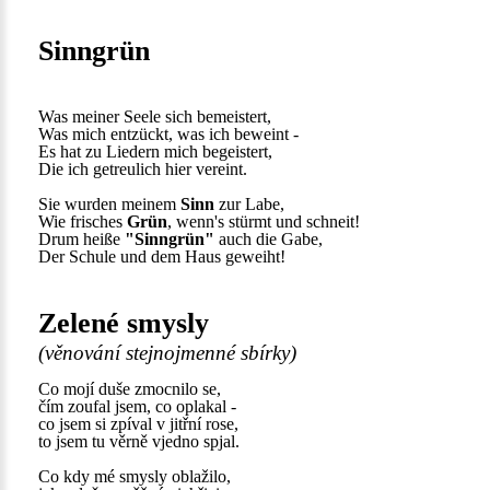
Sinngrün
Was meiner Seele sich bemeistert,
Was mich entzückt, was ich beweint -
Es hat zu Liedern mich begeistert,
Die ich getreulich hier vereint.
Sie wurden meinem
Sinn
zur Labe,
Wie frisches
Grün
, wenn's stürmt und schneit!
Drum heiße
"Sinngrün"
auch die Gabe,
Der Schule und dem Haus geweiht!
Zelené smysly
(věnování stejnojmenné sbírky)
Co mojí duše zmocnilo se,
čím zoufal jsem, co oplakal -
co jsem si zpíval v jitřní rose,
to jsem tu věrně vjedno spjal.
Co kdy mé smysly oblažilo,