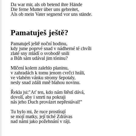
Da war mir, als ob betend ihre Hände
Die ferne Mutter über uns gebreitet,
Als ob mein Vater segnend vor uns stände.
Pamatuješ ještě?
Pamatuješ ještě noční hodinu,
kdy jsme poprvé snad v nádherné té chvíli
zlaté sny mládí o svobodě snili
a Bůh sám udával jim tóninu?
Mlčení kolem zalehlo planinu,
v zahradách k tomu jenom cvrčci hráli,
ve vlahém vánku stromy šepotaly,
nesly snad zdáli mně blahou novinu.
Řekla jsi:"Ať ten, kdo nám štěstí dává,
dovolí, aby i smrti na pokraji
nás jeho Duch provázet nepřestával!"
Tu bylo mi, že ruce prostírají
se mojí matky, její tiché Zdrávas
nad námi jako požehnání v ráji.