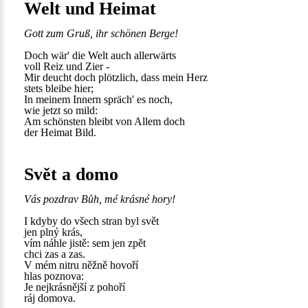
Welt und Heimat
Gott zum Gruß, ihr schönen Berge!
Doch wär' die Welt auch allerwärts
voll Reiz und Zier -
Mir deucht doch plötzlich, dass mein Herz
stets bleibe hier;
In meinem Innern spräch' es noch,
wie jetzt so mild:
Am schönsten bleibt von Allem doch
der Heimat Bild.
Svět a domo
Vás pozdrav Bůh, mé krásné hory!
I kdyby do všech stran byl svět
jen plný krás,
vím náhle jistě: sem jen zpět
chci zas a zas.
V mém nitru něžně hovoří
hlas poznova:
Je nejkrásnější z pohoří
ráj domova.