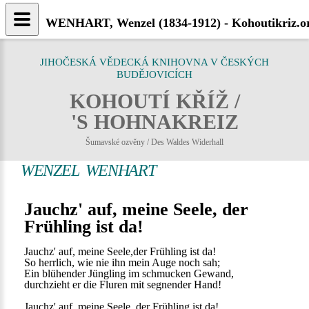
WENHART, Wenzel (1834-1912) - Kohoutikriz.o
JIHOČESKÁ VĚDECKÁ KNIHOVNA V ČESKÝCH
BUDĚJOVICÍCH
KOHOUTÍ KŘÍŽ /
'S HOHNAKREIZ
Šumavské ozvěny / Des Waldes Widerhall
WENZEL WENHART
Jauchz' auf, meine Seele, der
Frühling ist da!
Jauchz' auf, meine Seele,der Frühling ist da!
So herrlich, wie nie ihn mein Auge noch sah;
Ein blühender Jüngling im schmucken Gewand,
durchzieht er die Fluren mit segnender Hand!
Jauchz' auf, meine Seele, der Frühling ist da!