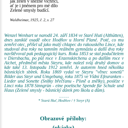
jak zeleň v sněžné vichřici,
ať je i jménem pro mé dílo
Zelené smysly budící.
Waldheimat, 1925, č. 2, s. 27
Wenzel Wenhart se narodil 24. září 1834 ve Staré Huti (Althütten),
dnes zaniklé osadě obce Hodňov u Horní Plané. Poté, co mu
zemřel otec, přišel už jako malý chlapec do rakouského Lince, kde
studoval dva roky na tamním reálném gymnáziu a další dva roky
navštěvoval pak pedagogický kurs. Roku 1853 se stal podučitelem
v Diersbachu, po půl roce v Enzenskirchenu a po dalším roce v
Aichet, předměstí města Steyru, kde nalezl svůj druhý domov a
kde také 13. listopadu 1912 zemřel. Je autorem hned několika
básnických sbírek. Roku 1869 vydal ve Steyru "věnec sonetů"
Bilder aus Steyr und Umgebung, roku 1875 ve Vídni Efeuranken -
Lieder und Sonette (Snítky břečťanu - Písně a znělky), posléze v
Linci roku 1878 Sinngrün - eine poetische Spende für Schule und
Haus (Zelené smysly - básnický dárek pro školu a dům).
- - - - -
* Stará Huť, Hodňov / † Steyr (A)
Obrazové přílohy:
(ukázky)