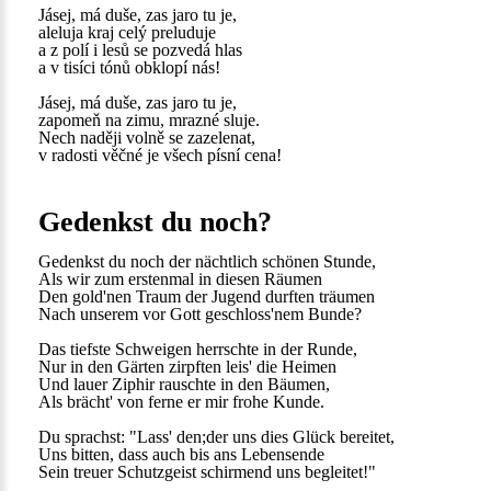
Jásej, má duše, zas jaro tu je,
aleluja kraj celý preluduje
a z polí i lesů se pozvedá hlas
a v tisíci tónů obklopí nás!
Jásej, má duše, zas jaro tu je,
zapomeň na zimu, mrazné sluje.
Nech naději volně se zazelenat,
v radosti věčné je všech písní cena!
Gedenkst du noch?
Gedenkst du noch der nächtlich schönen Stunde,
Als wir zum erstenmal in diesen Räumen
Den gold'nen Traum der Jugend durften träumen
Nach unserem vor Gott geschloss'nem Bunde?
Das tiefste Schweigen herrschte in der Runde,
Nur in den Gärten zirpften leis' die Heimen
Und lauer Ziphir rauschte in den Bäumen,
Als brächt' von ferne er mir frohe Kunde.
Du sprachst: "Lass' den;der uns dies Glück bereitet,
Uns bitten, dass auch bis ans Lebensende
Sein treuer Schutzgeist schirmend uns begleitet!"