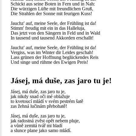
Schickt aus seine Boten in Fern und in Nah:
Die würzigen Lüfte mit freundlichen Gruß,
Die Strahlen der Sonne mit feurigen Kuss!
Jauchz' auf, meine Seele, der Frühling ist da!
Stimm' freudig mit ein in das Halleluja,
Das jetzt von den Sängern in Feld und in Wald
In tausend und tausend Akkorden erschallt!
Jauchz' auf, meine Seele, der Frühling ist da!
Vergiss, was im Winter dir Leides geschah!
Lass grünen der Hoffnung beglückendes Reis
Und singe und rühme des Ewigen Preis!
Jásej, má duše, zas jaro tu je!
Jásej, má duše, zas jaro tu je,
jak nikdy snad oči mé oblažuje
to kvetoucí mládí v svém pestrém šatě
zas žehná lučinám přebohatě!
Jásej, má duše, zas jaro tu je,
jak radostná zvěst opět nebem pluje,
a vůně zemitá tvář mi hladí
a slunce plane jako samo mládí.