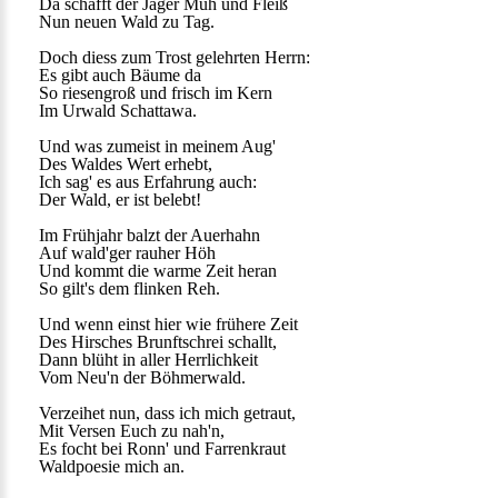
Da schafft der Jäger Müh und Fleiß
Nun neuen Wald zu Tag.
Doch diess zum Trost gelehrten Herrn:
Es gibt auch Bäume da
So riesengroß und frisch im Kern
Im Urwald Schattawa.
Und was zumeist in meinem Aug'
Des Waldes Wert erhebt,
Ich sag' es aus Erfahrung auch:
Der Wald, er ist belebt!
Im Frühjahr balzt der Auerhahn
Auf wald'ger rauher Höh
Und kommt die warme Zeit heran
So gilt's dem flinken Reh.
Und wenn einst hier wie frühere Zeit
Des Hirsches Brunftschrei schallt,
Dann blüht in aller Herrlichkeit
Vom Neu'n der Böhmerwald.
Verzeihet nun, dass ich mich getraut,
Mit Versen Euch zu nah'n,
Es focht bei Ronn' und Farrenkraut
Waldpoesie mich an.