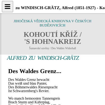
zu WINDISCH-GRÄTZ, Alfred (1851-1927) - Koh
JIHOČESKÁ VĚDECKÁ KNIHOVNA V ČESKÝCH
BUDĚJOVICÍCH
KOHOUTÍ KŘÍŽ /
'S HOHNAKREIZ
Šumavské ozvěny / Des Waldes Widerhall
ALFRED ZU WINDISCH-GRÄTZ
Des Waldes Grenz...
Des Waldes Grenz bewacht
Das weiß und blau Panier,
Des Böhmerwaldes Riesenpracht
Ist Schwarzenberg's Revier.
Wo manch bemoosten Tannengreis
Brach Sturm und Käferplag,