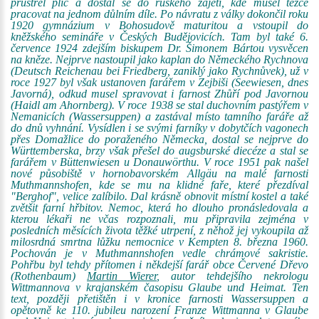
průstřel plic a dostal se do ruského zajetí, kde musel těžce
pracovat na jednom důlním díle. Po návratu z války dokončil roku
1920 gymnázium v Bohosudově maturitou a vstoupil do
kněžského semináře v Českých Budějovicích. Tam byl také 6.
července 1924 zdejším biskupem Dr. Šimonem Bártou vysvěcen
na kněze. Nejprve nastoupil jako kaplan do Německého Rychnova
(Deutsch Reichenau bei Friedberg, zaniklý jako Rychnůvek), už v
roce 1927 byl však ustanoven farářem v Zejbiši (Seewiesen, dnes
Javorná), odkud musel spravovat i farnost Zhůří pod Javornou
(Haidl am Ahornberg). V roce 1938 se stal duchovním pastýřem v
Nemanicích (Wassersuppen) a zastával místo tamního faráře až
do dnů vyhnání. Vysídlen i se svými farníky v dobytčích vagonech
přes Domažlice do poraženého Německa, dostal se nejprve do
Württemberska, brzy však přešel do augsburské diecéze a stal se
farářem v Büttenwiesen u Donauwörthu. V roce 1951 pak našel
nové působiště v hornobavorském Allgäu na malé farnosti
Muthmannshofen, kde se mu na klidné faře, které přezdíval
"Berghof", velice zalíbilo. Dal krásně obnovit místní kostel a také
zvětšit farní hřbitov. Nemoc, která ho dlouho pronásledovala a
kterou lékaři ne včas rozpoznali, mu připravila zejména v
posledních měsících života těžké utrpení, z něhož jej vykoupila až
milosrdná smrtna lůžku nemocnice v Kempten 8. března 1960.
Pochován je v Muthmannshofen vedle chrámové sakristie.
Pohřbu byl tehdy přítomen i někdejší farář obce Červené Dřevo
(Rothenbaum)
Martin Wierer
, autor tehdejšího nekrologu
Wittmannova v krajanském časopisu Glaube und Heimat. Ten
text, později přetištěn i v kronice farnosti Wassersuppen a
opětovně ke 110. jubileu narození Franze Wittmanna v Glaube