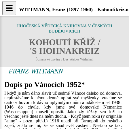
WITTMANN, Franz (1897-1960) - Kohoutikriz.o
JIHOČESKÁ VĚDECKÁ KNIHOVNA V ČESKÝCH
BUDĚJOVICÍCH
KOHOUTÍ KŘÍŽ /
'S HOHNAKREIZ
Šumavské ozvěny / Des Waldes Widerhall
FRANZ WITTMANN
Dopis po Vánocích 1952*
I když je nám dáno slavit už sedmé Vánoce daleko od domova,
nepřestáváme k němu denně upírat své myšlenky, vracíme se
často v hovoru k dávno uplynulým dnům a událostem let 1938-
1946 do chvíle, kdy jsme své domovské Nemanice
(Wassersuppen) museli opustit. Jako zlý těžký sen leží to
všechno ještě dnes na mém duchu. - Když jsem roku (v originále
"anno" - pozn. překl.) 1916 upadl při Tarnopoli do ruského
zajetí, zdálo se mi, že se snad svět zastavil. Nestalo se tak: