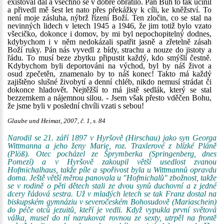
existoval dál a všechno se v dobré obrátilo. Pán Bůh to tak učinil
a přivedl mě šest let nato přes překážky k cíli, ke kněžství. To
není moje zásluha, nýbrž řízení Boží. Ten zločin, co se stal na
nevinných lidech v letech 1945 a 1946, že jim totiž bylo vzato
všecičko, dokonce i domov, by mi byl nepochopitelný dodnes,
kdybychom i v něm nedokázali spatřit jasně a zřetelně zásah
Boží ruky. Pán nás vyvedl z bídy, strachu a nouze do jistoty a
řádu. To musí beze zbytku připustit každý, kdo smýšlí čestně.
Kdybychom byli deportováni na východ, byl by náš život a
osud zpečetěn, znamenalo by to náš konec! Takto má každý
zajištěno slušné živobytí a denní chléb, nikdo nemusí strádat či
dokonce hladovět. Nejtěžší to má jistě sedlák, který se stal
bezzemkem a nájemnou silou. - Jsem však přesto vděčen Bohu,
že jsme byli v poslední chvíli vzati s sebou!
Glaube und Heimat, 2007, č. 1, s. 84
Narodil se 21. září 1897 v Hyršově (Hirschau) jako syn Georga
Wittmanna a jeho ženy Marie, roz. Traxlerové z blízké Pláně
(Plöß). Otec pocházel ze Šprymberka (Springenberg, dnes
Pomezí) a v Hyršově zakoupil větší usedlost zvanou
Hofmichalhaus, takže píle a spořivost byla u Wittmannů opravdu
doma. Ještě větší měrou panovala u "Hofmichalů" zbožnost, takže
se v rodině o pěti dětech stali ze dvou synů duchovní a z jedné
dcery řádová sestra. Už v mladých letech se tak Franz dostal na
biskupském gymnáziu v severočeském Bohosudově (Mariaschein)
do péče otců jezuitů, kteří je vedli. Když vypukla první světová
válka, musel do ní narukovat rovnou ze sexty, utrpěl na frontě