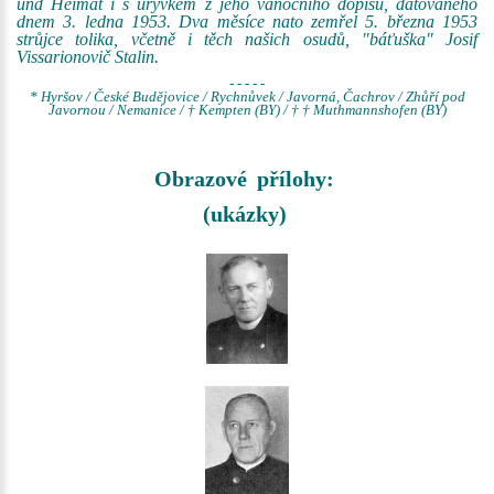
und Heimat i s úryvkem z jeho vánočního dopisu, datovaného
dnem 3. ledna 1953. Dva měsíce nato zemřel 5. března 1953
strůjce tolika, včetně i těch našich osudů, "báťuška" Josif
Vissarionovič Stalin.
- - - - -
* Hyršov / České Budějovice / Rychnůvek / Javorná, Čachrov / Zhůří pod
Javornou / Nemanice / † Kempten (BY) / † † Muthmannshofen (BY)
Obrazové přílohy:
(ukázky)