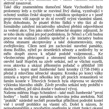
aktivně zasazovat.
Také díky znamenitému tlumočení Marie Vychodilové byly
prolomeny ledy a rychle se rozvinul živý dialog, vyznívající v
ochotný souhlas české skupiny s nabídkou spolupráce a v jasně
projevenou vůli zapojit se do ní rovněž svými vlastními silami.
Bylo dohodnuto, že pisatel těchto řádků v této fázi až do
formálního založení iniciativního sdružení přebírá odpovědnost
za vedení akce. Ten jako mluvčí německé skupiny zdůraznil, že
se toho úkolu ujímá jen pod podmínkou, že Němci a Češi budou
pracovat na realizaci záměru společně a cíle iniciativy budou
oběma stranami akceptovány a také dokumentovány, resp.
zveřejňovány. Cílem není jen zachování stavební památky,
domu Božího, nýbrž po desetiletích němoty a nedůvěry by se
mělo dospět znovu k nějaké podobě vzájemnosti... Ke
všeobecnému překvapení a ohromení německých účastníků
otevřel farář Huječek na závěr setkání, než se všichni rozešli,
svou aktovku a ukázal přítomným pořadač o přibližně 100
stranách - kopii staré žumberské farní kroniky (1758-1946) a
předal ji mluvčímu německé skupiny. Kronika po konci války
zmizela a teprve před několika lety při pracích restaurátorů ve
farním kostele v Trhových Svinech byla objevena ve skrytém
výklenku hlavního oltáře. Závěr prvního setkání tedy proběhl v
duchu smíření, jež dává doufat v budoucí vývoj.
Našemu milému Hugo Schmidovi - také muži žumberské "první
hodiny" - budiž tu na památku uchována jedna anekdota. Náš
"praktik" následně nechtěl promeškat příležitost podrobit kostel
vně i uvnitř prohlídce na vlastní oči. Došel k názoru, že
nejpodstatnějším a prvořadým opatřením je zjistit funkci okapní