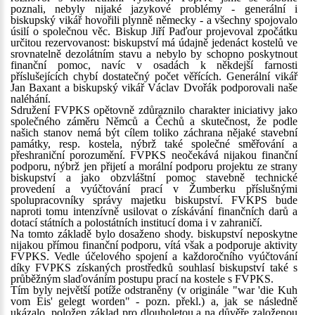
poznali, nebyly nijaké jazykové problémy - generální i
biskupský vikář hovořili plynně německy - a všechny spojovalo
úsilí o společnou věc. Biskup Jiří Paďour projevoval zpočátku
určitou rezervovanost: biskupství má údajně jedenáct kostelů ve
srovnatelně dezolátním stavu a nebylo by schopno poskytnout
finanční pomoc, navíc v osadách k někdejší farnosti
příslušejících chybí dostatečný počet věřících. Generální vikář
Jan Baxant a biskupský vikář Václav Dvořák podporovali naše
naléhání.
Sdružení FVPKS opětovně zdůraznilo charakter iniciativy jako
společného záměru Němců a Čechů a skutečnost, že podle
našich stanov nemá být cílem toliko záchrana nějaké stavební
památky, resp. kostela, nýbrž také společné směřování a
přeshraniční porozumění. FVPKS neočekává nijakou finanční
podporu, nýbrž jen přijetí a morální podporu projektu ze strany
biskupství a jako obzvláštní pomoc stavebně technické
provedení a vyúčtování prací v Žumberku příslušnými
spolupracovníky správy majetku biskupství. FVKPS bude
naproti tomu intenzívně usilovat o získávání finančních darů a
dotací státních a polostátních institucí doma i v zahraničí.
Na tomto základě bylo dosaženo shody. biskupství neposkytne
nijakou přímou finanční podporu, vítá však a podporuje aktivity
FVPKS. Vedle účelového spojení a každoročního vyúčtování
díky FVPKS získaných prostředků souhlasí biskupství také s
průběžným slaďováním postupu prací na kostele s FVPKS.
Tím byly největší potíže odstraněny (v originále "war 'die Kuh
vom Eis' gelegt worden" - pozn. překl.) a, jak se následně
ukázalo, položen základ pro dlouholetou a na důvěře založenou