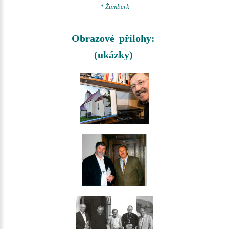
- - - - -
* Žumberk
Obrazové přílohy:
(ukázky)