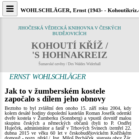
WOHLSCHLÄGER, Ernst (1943- - Kohoutikriz.
JIHOČESKÁ VĚDECKÁ KNIHOVNA V ČESKÝCH
BUDĚJOVICÍCH
KOHOUTÍ KŘÍŽ /
'S HOHNAKREIZ
Šumavské ozvěny / Des Waldes Widerhall
ERNST WOHLSCHLÄGER
Jak to v žumberském kostele
započalo s dílem jeho obnovy
Beztoho to byl zvláštní den onoho 15. září roku 2004, kdy
kolem desáté hodiny dopolední kastelán Roman Josefík odemkl
dveře kostela v Žumberku (Sonnberg) a vpustil dovnitř malou
skupinu českých a německých občanů (byli to P. Ondřej
Huječek, administrátor a farář v Trhových Svinech /zemřel 22.
dubna 2015 ve věku 60 let v českobudějovickém Kněžském
domově - pozn. překl./, Ing. Miloš Pecháček, starosta obce Žár,