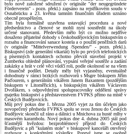
bylo nově založené sdružení (v originále "der neugegründete
Förderverein" - pozn. překl.) zapsáno na rejstříkovém soudu v
Osnabrücku a 23. května tamním finančním úřadem uznáno
obecně prospěšným.
Tím byla formálně uzavřena ustavující procedura a nové
předsednictvo a členové se mohli nyní soustředit na úkoly
určené stanovami. Především mělo být co možno nejdříve
dosaženo přijatelné dohody s českobudějovickým biskupstvím o
rozsahu a financování sanace kostela a o použití peněžních darů
(v originále "Mittelverwendung /Spenden/" - pozn. překl.).
Biskupství (zde generální vikariát) bylo po prvých telefonických
a písemných kontaktech ochotno převzít stavební projekt v
Žumberku ohledně plánování, vypsání veřejné soutěže a zadání
zakázky a hrát v celé věci vůdčí roli, podle okolností se na všem
i finančně podílet. Detaily měly být vyjasněny, eventuálně
dohodnuty v rámci brzkých rozhovorů s Msgre biskupem Jiřím
Paďourem, s generálním vikářem Janem Baxantem (pozdějším
biskupem v Litoměřicích), s biskupským vikářem Václavem
Dvořákem, s odpovědnými spolupracovníky oddělení správy
majetku biskupství a představenstvem FVPKS přímo na místě v
Českých Budějovicích.
Můj prvý pokus dne 1. března 2005 vyjet za tím účelem jako
novopečený předseda FVPKS spolu se svou ženou do Českých
Budějovic skončil už ráno a dálnici u Mnichova za husté mlhy v
masovém karambolu. Nový pokus dne 4. dubna 2005 stál pod
šťastnější hvězdou: bezproblémový příjezd do Českých
Budějovic a při "kulatém stole" v biskupově kanceláři otevřený
rozhovor s konkrétními výsledky. Poprvé jsme se osobně