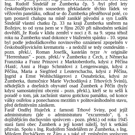
Ing. Rudolf Šindelář ze Žumberka čp. 5 /byl před lety
českobudějovickým sousedem překladatele těchto řádek ve
věžovém paneláku, odkud se do Žumberka přestěhoval poté, co
tam postavil chalupu na místě zaniklé původní a syn Luděk
Šindelář vlastní chatku čp. 33 na kraji Žumberka směrem na
Božejov, to od syna jsem se v říjnu 2020 při náhodném setkání
dověděl, že Ruda v klidu zemřel v noci z 8. na 9. srpna téhož
roku na Žumberku snad dokonce v blaženém spánku - 10. srpna
byl podle jednořádkového novinového oznámení zpopelněn v
českobudějovickém krematoriu - a nedožil se tedy osmdesátin -
pozn. překl./, Roman Josefík, kastelán tvrze /v originále
"Herrenhaus" - pozn. překl./ v Žumberku z Čech, z Německa
Franziska a Franz Prinzovi z Marktoberdorfu, kdysi z Pěčína
/Haid/, Anni a Hugo Schmidovi z Lengenwangu, kdysi z
Pěčína, Maria a Siegfried z Leuterschachu, kdysi z Pěčína,
Ingrid a Ernst Wohlschlägerovi z Osnabrücku, kdysi ze
Žumberka, tlumočnice Marie Vychodilová z Trhových Svinů),
někdejších a dnešních obyvatel osad Žumberk a Pěčín (byly
kdysi samostatnými obcemi - pozn. překl.), kteří se tu sešli k
poradě o tom, jak zachránit starou gotickou památku, od konce
války osiřelou a ponechanou mezitím v politováníhodném stavu,
před definitivním zánikem.
Farář Ondřej Huječek z farnosti Trhové Sviny, pod jejíž
administraturu (jde o administraturu "excurrendo", tj. s
dojíždějícím duchovním správcem - pozn. překl.) od roku 1945
stará farní obec Žumberk a její kostel náleží, byl k setkání
přizván. Spolu s Ing. Rudolfem Šindelářem ze Žumberka, s Ing.
Milošem Pecháčkem ze Žáru a s také už zmíněným správcem