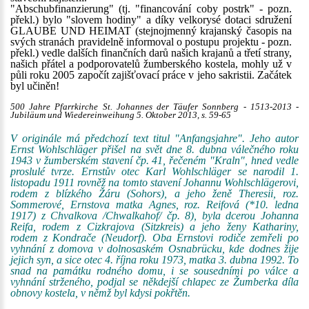
"Abschubfinanzierung" (tj. "financování coby postrk" - pozn.
překl.) bylo "slovem hodiny" a díky velkorysé dotaci sdružení
GLAUBE UND HEIMAT (stejnojmenný krajanský časopis na
svých stranách pravidelně informoval o postupu projektu - pozn.
překl.) vedle dalších finančních darů našich krajanů a třetí strany,
našich přátel a podporovatelů žumberského kostela, mohly už v
půli roku 2005 započít zajišťovací práce v jeho sakristii. Začátek
byl učiněn!
500 Jahre Pfarrkirche St. Johannes der Täufer Sonnberg - 1513-2013 -
Jubiläum und Wiedereinweihung 5. Oktober 2013, s. 59-65
V originále má předchozí text titul "Anfangsjahre". Jeho autor
Ernst Wohlschläger přišel na svět dne 8. dubna válečného roku
1943 v žumberském stavení čp. 41, řečeném "Kraln", hned vedle
proslulé tvrze. Ernstův otec Karl Wohlschläger se narodil 1.
listopadu 1911 rovněž na tomto stavení Johannu Wohlschlägerovi,
rodem z blízkého Žáru (Sohors), a jeho ženě Theresii, roz.
Sommerové, Ernstova matka Agnes, roz. Reifová (*10. ledna
1917) z Chvalkova /Chwalkahof/ čp. 8), byla dcerou Johanna
Reifa, rodem z Cizkrajova (Sitzkreis) a jeho ženy Kathariny,
rodem z Kondrače (Neudorf). Oba Ernstovi rodiče zemřeli po
vyhnání z domova v dolnosaském Osnabrücku, kde dodnes žije
jejich syn, a sice otec 4. října roku 1973, matka 3. dubna 1992. To
snad na památku rodného domu, i se sousedními po válce a
vyhnání strženého, podjal se někdejší chlapec ze Žumberka díla
obnovy kostela, v němž byl kdysi pokřtěn.