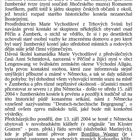
žumberské tvrze (nyní součásti Jihočeského muzea) Romanem
Josefíkem, patřil totiž k jádru skupiny českých občanů z okolí,
jež hrozící rozpad starého historického kostela nezanechal
lhostejnými.
Prostřednictvím Marie Vychodilové z Trhových Svinů byl
navázán první kontakt se skupinou někdejších obyvatel osad
Pěčín a Žumberk, o nichž se vědělo, že si i po desetiletích
uchovali staré osobní vazby ke ztracenému domovu a pro které
byl starý žumberský kostel jako středobod místních a rodových
dějin stále ještě čímsi výjimečným.
Dávná školní kamarádka Marie Vychodilové z předválečných
časů Anni Schmidová, narozená v Pěčíně a žijící nyní v obci
Lengenwang ve švábském zemském okrese Východní Allgäu,
byla prvou kontaktní osobou, která zase informovala stejně
smýšlející příbuzné a známé v Německu, a tak se daly události
do pohybu: byl dohodnut všem vyhovující termín srazu na místě
v Žumberku a přes různé nepříznivé okolnosti - účastníci museli
přicestovat ze severu i z jihu Německa - došlo ve středu 15. září
2004 v žumberském kostele k prvému a později k tradičně už na
této historické půdě konanému setkání, námi z Německa
vznešeně nazývanému "Deutsch-tschechische Begegnung", o
němž ovšem zprvu málokdo tušil, jaké bude mít konkrétní
výsledky.
Předcházejícího pondělí, dne 13. září 2004 se hosté z Německa
ubytovali v novohradském klášteře (v originále "im Kloster
Gratzen" - pozn. překl.) řádu servitů (služebníků Mariiných),
kde je přijal tamní převor páter
Bonfilius Wagner
(je i
samostatně zastoupen na webových stranách Kohoutího kříže,