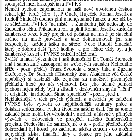
spolupráci mezi biskupstvím a FVPKS.
Neměli bychom zapomenout na naši nově utvořenou českou
sekci, jejíž "tvrdé jádro" (tj. P. Ondřej Huječek, Roman Josefík a
Rudolf Šindelář) dodnes plní mnohostranné funkce a bez níž by
se záležitosti FVPKS "na místě" v Žumberku jistě nedostaly do
žádoucího běhu. Příkladnou roli tu plnil Roman Josefík, kastelán
žumberské tvrze, který projekt od počátku na místě po stavební
stránce na místě provázel a také dokumentoval: ten zná
bezpochyby každou tašku na střeše! Nebo Rudolf Šindelář,
který je dobrou duší "prvé hodiny" a pro něhož vždy byl a je
žumberský kostel a FVPKS srdeční záležitostí.
Zvlášť tu musí být zmíněn i naši tlumočníci Dr. Tomáš Sterneck
(má i samostatné zastoupení na webových stranách Kohoutího
kříže - pozn. překl.), Franz Svoboda a sestry Jitka a Zuzana
Skořepovy. Dr. Sterneck (Historický ústav Akademie věd České
republiky) si zaslouží dík zejména za množství písemných
překladů, které pro nás vyhotovil. Bez jeho účinné pomoci
bychom nejen tehdy byli a zůstali v doslovném smyslu "němí"
(v originále "im direkten Sinne 'sprachlos'" - pozn. překl.).
Nejdůležitější v těch prvých týdnech a měsících po založení
FVPKS bylo vytvořit co nejpříhodnější struktury práce a
dokázat serióznost a trvalou životnost našeho úsilí. Jen na tomto
základě jsme mohli být věrohodní v médiích a hlavně v přímých
výzvách a osloveních ve prospěch našeho žumberského
projektu. Především šlo samozřejmě o to - podle předložených
dobrozdání byl kostel pro záchranu takřka ztracen - co možno
nejrychleji získat finanční dary a dotace pro jeho základní
stavební zajištění.