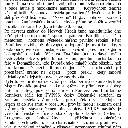
roury. Ta na severní straně hlavní lodi se mu jevila opotřebovaná
a bude nutné ji neodkladně nahradit... ! Kdybychom tenkrát
všichni tušili, že obnova kostela potrvá téměř devět let a bude
stát přes 400 tisíc eur... ! "Našemu" Hugovi bohužel ukončení
prací na žumberském kostele nebylo přáno se dožít - zemřel
počátkem roku 2013 (bylo to dne 30. ledna).
Po návratu zpátky do Nových Hradů jsme následujícího dne
ještě před cestou domů spolu s páterem Bonfiliem - naším
mentorem - hodnotili výsledek našeho prvního setkání. Páter
Bonfilius je viditelně překvapen a doporučuje první kontakty s
českobudějovickým biskupstvím navázat přes monsignora
biskupského vikáře Václava Dvořáka (ten oddával mého
ovdovělého otce s jeho druhou ženou, předtím kuchařkou na
faře v Domažlicích, kde Dvořák jako mladý kněz působil, než
faru komunisté rozehnali pro údajnou účast duchovních při
přecházení hranic na Západ - pozn. překl.), který takové
iniciativy někdejších obyvatel ze zásady vítá.
Byla to velmi dobrá rada: už po několika málo kontaktech se
Msgre Dvořák projevuje jako angažovaný přímluvce a dobrý
přítel iniciativy, pozdějšího sdružení Förderverein Pfarrkirche
Sonnberg (dále jen FVPKS, česky Občanské sdružení za
záchranu kostela v Žumberku - pozn. překl.): v následujících
letech až do své smrti v roce 2008 provází radou i skutkem dění
v Žumberku, stává se členem předsednictva FVPKS, navštěvuje
výroční členské schůze a slouží spolu s farářem Riedem z
Lengenwangu bohoslužby u příležitosti společných
žumberských setkání. Jeho charismatická kázání a promluvy -
také v perfektní němčině - zůstávají nezapomenutelnými nám