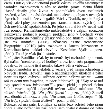
všem. I lidsky však duchovní pastýř Václav Dvořák fascinuje: v
osobních rozhovorech s ním se dovídá pisatel těchto řádků
úžasné detaily jeho života v podmínkách dvou totalitních
systémů, z časů pronásledování, mnohaletého pobytu v trestných
lágrech, činnosti kněze v ilegalitě: Václav Dvořák, nepokořený a
přímý, ale i plný porozumění pro starosti a strasti svých (a to i
těch nevěřících) spolubližních. Po jeho smrti si FPSV nedal vzít
i za pomoci Karmelitánského nakladatelství a dalších sponzorů
realizovaný podnět k pořízení překladu jeho v Čechách vyšlé
autobiografie do němčiny (česky vyšlo pod titulem "Čím to, že
jste tak klidný?" (2008), německy "Eine tschechische
Biographie" (2010) jako rozhovor s Janem Mazancem v
Karmelitánském nakladatelství v Kostelním Vydří - pozn.
překl.). To už je však jiná historie.
Také páter Bonfilius však by tu neměl být rozhodně opomenut.
Byl naším "mentorem prvé hodiny" a bez jeho suše pragmatické
povahy... by mnohé jistě nemělo takový běh a vůbec... !
Nezapomenutelná je anekdota z večera před naším odjezdem z
Nových Hradů. Hovořili jsme o nadcházejících úkolech a páter
Bonfilius vpadl otázkou, určenou celému našemu kruhu:
"Wann
soll es denn nun losgehen, mit der Initiative?
" (tj.
"Kdy se to má
tedy spustit s tou iniciativou?"
- pozn. překl.) a pisatel těchto
řádků vesele opáčil odpovědí ovšem vážně míněnou:
"Na,
nächste Woche!"
(tj.
"Nu příští týden!"
- pozn. překl.) Zarazil
se... dlouhá zámlka... a pak:
"Na denn, mit Gottes Segen!"
(tj.
"Nu tedy, s požehnáním Božím!"
- pozn. překl.)
Bohužel od nás páter Bonfilius až příliš brzy odešel. Jeho přání
dobra a jeho požehnání naší práci jsem dostal v dopise od něho