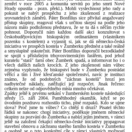
zemřel v roce 2005 a komunita servitů po jeho smrti Nové
Hrady opustila - pozn. překl.). Mohli vyslechnout jeho rady a
pokusit se nabýt prospěchu z jeho zkušeností z realizace
srovnatelných záměrů. Páter Bonfilius sice přivítal angažovaný
přístup skupiny, reagoval však s určitou skepsí na podle jeho
názoru málo podloženou představu, že se tu dá s něčím rychle
pohnout. Doporučil nám každou další akci konzultovat s
českobudějovickým biskupským ordinariátem (vlastníkem
pozenku s kostelem) a vyjasnit si, jak se dá německo-česká
iniciativa ve prospěch kostela v Žumberku přednést a také reálně
a smysluplně uskutečnit. Páter Bonfilius doporučil bezodkladně
se spojit s příslušným trhovosvinenským farářem, pod jehož
kuratelu "stará" farní obec Žumberk spadá, a informovat ho i o
všech dalších našich krocích. Z jeho zkušenosti nám vůbec
zejména vyplynulo, že biskupství bude v Žumberku postrádat
věřící a tím i živé křesťanské společenství, navíc je instituci
známo, že od podobných "záchran kostelů" hrozí jen
nadbytečné náklady, zatěžující její rozpočet. Jinak řečeno:
celkem nelze od odpovědného místa mnoho očekávat.
Zpátky ještě k prvému setkání v žumberském kostele následující
středy 15. září 2004. Pamětihodný okamžik. když se po
úvodním pozdravu rozhostilo ticho, plné rozpaků. Kdo se ujme
slova? Proč jsme tu vůbec? Co chtějí ti druzí? Pisatel těchto
řádků se nakonec chopí iniciativy, poděkuje jménem německé
skupiny za pozvání do Žumberka a nabízí jejím jménem, v rámci
ještě na založení čekající německo-české iniciativy propagovat
stavební obnovu a záchranu starého farního kostela v Žumberku
a osobně se o tyto konkrétní cíle v rámci vlastních možností