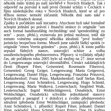
několik málo týdnů po naší návštěvě v Nových Hradech. Tak i
odpověď na pozvání k naší první členské schůzi v Čechách v
říjnu následujícího roku v Nových Hradech, které se už pro
těžkou nemoc nemohl zúčastnit. Několik dnů nato také v
Nových Hradech skonal.
Zpátky k počátkům naší iniciativy. Abychom byli také formálně
schopni jednání po právní i finanční stránce (v originále "um
auch formal handlunsfähig /rechtsfähig/ und 'spendenfähig' zu
sein" - pozn. překl.), existovala jen jediná možnost, totiž dát
tomuto volnému uskupení několika idealistů "prvé hodiny"
juristicky bezpečnou formu. Museli jsme založit řádký spolek (v
originále "einen Verein gründen" - pozn. překl.). K tomu patřilo
sepsání řádných stanov, ustavující schůze a volba
usnášeníschopného představenstva. Přípravy si vyžádaly nějaký
čas, ale počátkem roku 2005 bylo už možno na 27. únor sezvat
do Lengenwangu ustavující shromáždění. Čtrnáct zakládajících
členů (Rupert Filser, Geisenried; Rosemarie Filserová,
Geisenried; Georg Geiger, Lengenwang; Maria Geigerová,
Lengenwang; Daniel Hipp, Lengenwang; Franziska Prinzová,
Marktoberdorf; Franz Prinz, Marktoberdorf; farář Stefan Ried,
Lengenwang; Anni Schmidová, Lengenwang; Hugo Schmid,
Lengenwang; Maria Walková, Leuterschach; Siegfried Walk,
Leutersschach; Ingrid Wohlschlägerová, Osnabrück, Ernst
Wohlschläger, Osnabrück) schválilo jednohlasně stanovy
(preambuli a paragraf 1 v doložce) a zvolilo představenstvo
sdružení (předseda Ernst Wohlschläger, zastupující předseda:
Anni Schmidová, 1. přísedící: Rupert Filser, jednatel: Daniel
Hipp, pokladní: Hugo Schmid. Franz Prinz). Dne 16. května