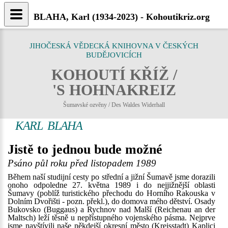
BLAHA, Karl (1934-2023) - Kohoutikriz.org
JIHOČESKÁ VĚDECKÁ KNIHOVNA V ČESKÝCH
BUDĚJOVICÍCH
KOHOUTÍ KŘÍŽ /
'S HOHNAKREIZ
Šumavské ozvěny / Des Waldes Widerhall
KARL BLAHA
Jistě to jednou bude možné
Psáno půl roku před listopadem 1989
Během naší studijní cesty po střední a jižní Šumavě jsme dorazili
onoho odpoledne 27. května 1989 i do nejjižnější oblasti
Šumavy (poblíž turistického přechodu do Horního Rakouska v
Dolním Dvořišti - pozn. překl.), do domova mého dětství. Osady
Bukovsko (Buggaus) a Rychnov nad Malší (Reichenau an der
Maltsch) leží těsně u nepřístupného vojenského pásma. Nejprve
jsme navštívili naše někdejší okresní město (Kreisstadt) Kaplici