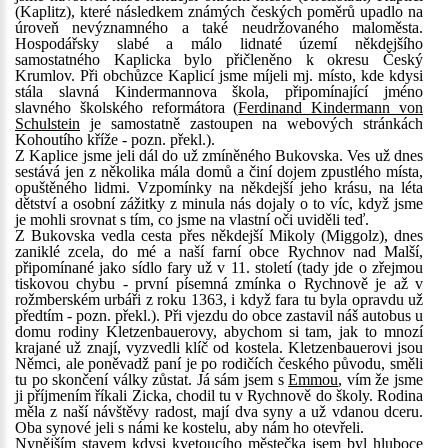
(Kaplitz), které následkem známých českých poměrů upadlo na
úroveň nevýznamného a také neudržovaného maloměsta.
Hospodářsky slabé a málo lidnaté území někdejšího
samostatného Kaplicka bylo přičleněno k okresu Český
Krumlov. Při obchůzce Kaplicí jsme míjeli mj. místo, kde kdysi
stála slavná Kindermannova škola, připomínající jméno
slavného školského reformátora (
Ferdinand Kindermann von
Schulstein
je samostatně zastoupen na webových stránkách
Kohoutího kříže - pozn. překl.).
Z Kaplice jsme jeli dál do už zmíněného Bukovska. Ves už dnes
sestává jen z několika mála domů a činí dojem zpustlého místa,
opuštěného lidmi. Vzpomínky na někdejší jeho krásu, na léta
dětství a osobní zážitky z minula nás dojaly o to víc, když jsme
je mohli srovnat s tím, co jsme na vlastní oči uviděli teď.
Z Bukovska vedla cesta přes někdejší Mikoly (Miggolz), dnes
zaniklé zcela, do mé a naší farní obce Rychnov nad Malší,
připomínané jako sídlo fary už v 11. století (tady jde o zřejmou
tiskovou chybu - první písemná zmínka o Rychnově je až v
rožmberském urbáři z roku 1363, i když fara tu byla opravdu už
předtím - pozn. překl.). Při vjezdu do obce zastavil náš autobus u
domu rodiny Kletzenbauerovy, abychom si tam, jak to mnozí
krajané už znají, vyzvedli klíč od kostela. Kletzenbauerovi jsou
Němci, ale poněvadž paní je po rodičích českého původu, směli
tu po skončení války zůstat. Já sám jsem s
Emmou
, vím že jsme
ji příjmením říkali Zicka, chodil tu v Rychnově do školy. Rodina
měla z naší návštěvy radost, mají dva syny a už vdanou dceru.
Oba synové jeli s námi ke kostelu, aby nám ho otevřeli.
Nynějším stavem kdysi kvetoucího městečka jsem byl hluboce