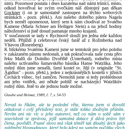
nim). Pozornost poutala i dnes kazatelna nad námi trůnící, místo,
odkud hovoříval ke svým ovečkám náš důstojný pan děkan
Gockner
(i on je samostatně zastoupen na těchto webových
stránkách - pozn. překl.). Ani našeho dobrého pátera Nagela
bych neměl opomenout, který sem k nám chodíval ze Svatého
Kamene (Maria Schnee am Heiligen Stein) a na jehož hodiny
náboženství si jistě dosud pamatuje mnoho krajanů.
V současnosti se tady v Rychnově slouží jen jedna mše každou
neděli. Přijíždí ji celebrovat český farář až z Rožmberka nad
Vltavou (Rosenberg).
K blízkému Svatému Kameni jsme se tentokrát pro jeho polohu
v zakázaném pásmu nedostali, a tak pokračovala naše cesta přes
řeku Malši do Dolního Dvořiště (Unterhaid), rodného místa
našeho uctívaného šumavského básníka Hanse Watzlika. Jeho
rodný dům jsme nenašli, farní kostel sv. Jiljí (v originále "St.
Ägidius" - pozn. překl.), jeden z nejkrásnějších kostelů v jižních
Čechách vůbec, byl zamčen. Nemohli jsme si tedy prohlédnout
ani jeho vnitřek, ani někde poblíž se nacházející Watzlikův
rodný dům. Jistě to ale jednou bude možné.
Glaube und Heimat, 1989, č. 7, s. 54-55
Nerad to říkám, ale ta poslední věta, kterou jsem si dovolil
otitulovat i celý přeložený text, je stále toliko zbožným přáním.
Nevím ani nic víc o jeho autorovi, než co nám o sobě sám v
souvislosti se zprávou, jejíž samotná datace jí dává právo být
čtena, pověděl. Psané slovo má však téměř tak dlouhý dech jako
zahřmění Hospodinovo, které bylo kdesi na samém počátku všech