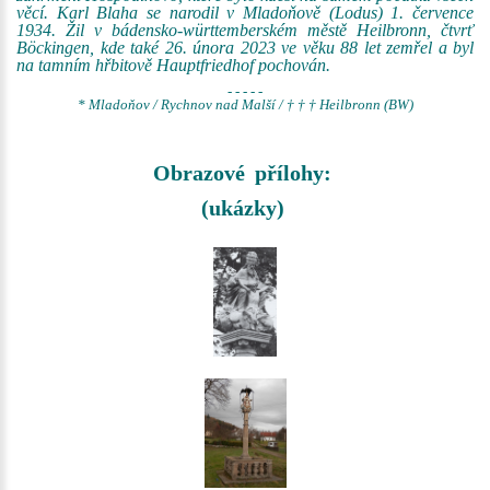
věcí. Karl Blaha se narodil v Mladoňově (Lodus) 1. července
1934. Žil v bádensko-württemberském městě Heilbronn, čtvrť
Böckingen, kde také 26. února 2023 ve věku 88 let zemřel a byl
na tamním hřbitově Hauptfriedhof pochován.
- - - - -
* Mladoňov / Rychnov nad Malší / † † † Heilbronn (BW)
Obrazové přílohy:
(ukázky)