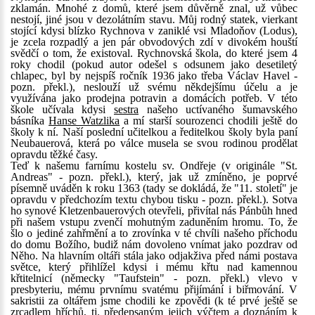
zklamán. Mnohé z domů, které jsem důvěrně znal, už vůbec
nestojí, jiné jsou v dezolátním stavu. Můj rodný statek, vierkant
stojící kdysi blízko Rychnova v zaniklé vsi Mladoňov (Lodus),
je zcela rozpadlý a jen pár obvodových zdí v divokém houští
svědčí o tom, že existoval. Rychnovská škola, do které jsem 4
roky chodil (pokud autor odešel s odsunem jako desetiletý
chlapec, byl by nejspíš ročník 1936 jako třeba Václav Havel -
pozn. překl.), neslouží už svému někdejšímu účelu a je
využívána jako prodejna potravin a domácích potřeb. V této
škole učívala kdysi
sestra
našeho uctívaného šumavského
básníka
Hanse Watzlika
a mí starší sourozenci chodili ještě do
školy k ní. Naší poslední učitelkou a ředitelkou školy byla paní
Neubauerová, která po válce musela se svou rodinou prodělat
opravdu těžké časy.
Teď k našemu farnímu kostelu sv. Ondřeje (v originále "St.
Andreas" - pozn. překl.), který, jak už zmíněno, je poprvé
písemně uváděn k roku 1363 (tady se dokládá, že "11. století" je
opravdu v předchozím textu chybou tisku - pozn. překl.). Sotva
ho synové Kletzenbauerových otevřeli, přivítal nás Pánbůh hned
při našem vstupu zvenčí mohutným zaduněním hromu. To, že
šlo o jediné zahřmění a to zrovínka v té chvíli našeho příchodu
do domu Božího, budiž nám dovoleno vnímat jako pozdrav od
Něho. Na hlavním oltáři stála jako odjakživa před námi postava
světce, který přihlížel kdysi i mému křtu nad kamennou
křtitelnicí (německy "Taufstein" - pozn. překl.) vlevo v
presbyteriu, mému prvnímu svatému přijímání i biřmování. V
sakristii za oltářem jsme chodili ke zpovědi (k té prvé ještě se
zrcadlem hříchů, tj. předepsaným jejich výčtem a doznáním k