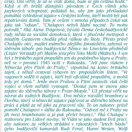
česky. Oni věřili, že až se vrátí domů, bude se jim čeština hodit."
Když si tři britští důstojníci původem z Čech všimli jeho
jazykových schopností, požádali ho, aby jim jako překladatel
pomáhal vyhledávat zajatce s českými kořeny, kteří mohli být pak
repatriováni domů. Tam je ovšem v mnoha případech čekal tak
jako tak "odsun". "Chalupovi nebyli žádní nacisté. To mohu
potvrdit," říká Alena Trägerová, bývalá členka českobudějovické
rady města za sociální demokracii, která v jihočeské metropoli s
mladým Gustavem chodila před válkou do školy. Přesto právě
Chalupův otec, majitel známého zdejšího fotoateliéru, zahynul ve
sběrném táboře pro budějovické Němce na Lineckém předměstí
(Linzer Vorstadt) při Malém jezu přes řeku Malši (Maltsch). I syn
byl z britského zajetí propuštěn jen do podobného lágru u Prahy,
než se v prosinci 1945 ocitl v Rakousku. "Jeli jsme vlakem z
Německa přes Plzeň do Prahy," vzpomíná na konec britského
zajetí, z něhož cestoval vybaven tzv. propouštěcím listem. "Ve
vagonech seděli ti zajatci, kteří byli oficiálně propuštěni, a mohli
tedy jet domů." Jenže mezi Prahou a Plzní zastavili vlak čeští
vojáci a všem nařídili vystoupit. "Dostal jsem se znovu jako
zajatec do sběrného tábora v Praze-Motole." Už přestal věřit na
návrat do rodných Budějovic. Dva měsíce rozvážel brambory u
člověka, který si německé zajatce půjčoval ze sběrného tábora na
práci a platil za ně jako za pracovní sílu. To on nakonec právě
pomohl Chalupovi v útěku do Rakouska. "Odvezl mě z Prahy na
jih mezi bramborami a já pak přešel hranici," říká Chalupa v
rozhovoru pro Lidové noviny. Ve Vídni se jako student živil prací,
aby nakonec za velkých strádání v rakouských "letech hladu"
(jeho budějovičtí kamarádi Rudi Fenzl, Hanni Westen, Wolfi