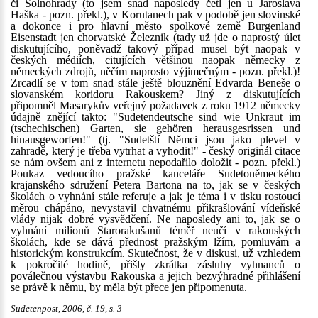
či Solnohrady (to jsem snad naposledy četl jen u Jaroslava
Haška - pozn. překl.), v Korutanech pak v podobě jen slovinské
a dokonce i pro hlavní město spolkové země Burgenland
Eisenstadt jen chorvatské Železnik (tady už jde o naprostý úlet
diskutujícího, poněvadž takový případ musel být naopak v
českých médiích, citujících většinou naopak německy z
německých zdrojů, něčím naprosto výjimečným - pozn. překl.)!
Zrcadlí se v tom snad stále ještě blouznění Edvarda Beneše o
slovanském koridoru Rakouskem? Jiný z diskutujících
připomněl Masarykův veřejný požadavek z roku 1912 německy
údajně znějící takto: "Sudetendeutsche sind wie Unkraut im
(tschechischen) Garten, sie gehören herausgesrissen und
hinausgeworfen!" (tj. "Sudetští Němci jsou jako plevel v
zahradě, který je třeba vytrhat a vyhodit!" - český originál citace
se nám ovšem ani z internetu nepodařilo doložit - pozn. překl.)
Poukaz vedoucího pražské kanceláře Sudetoněmeckého
krajanského sdružení Petera Bartona na to, jak se v českých
školách o vyhnání stále referuje a jak je téma i v tisku rostoucí
měrou chápáno, nevystavil chvatnému přikrašlování vídeňské
vlády nijak dobré vysvědčení. Ne naposledy ani to, jak se o
vyhnání milionů Starorakušanů téměř neučí v rakouských
školách, kde se dává přednost pražským lžím, pomluvám a
historickým konstrukcím. Skutečnost, že v diskusi, už vzhledem
k pokročilé hodině, přišly zkrátka zásluhy vyhnanců o
poválečnou výstavbu Rakouska a jejich bezvýhradné přihlášení
se právě k němu, by měla být přece jen připomenuta.
Sudetenpost, 2006, č. 19, s. 3