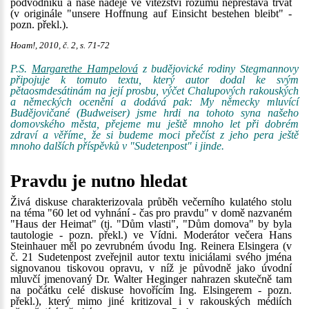
podvodníků a naše naděje ve vítězství rozumu nepřestává trvat
(v originále "unsere Hoffnung auf Einsicht bestehen bleibt" -
pozn. překl.).
Hoam!, 2010, č. 2, s. 71-72
P.S.
Margarethe Hampelová
z budějovické rodiny Stegmannovy
připojuje k tomuto textu, který autor dodal ke svým
pětaosmdesátinám na její prosbu, výčet Chalupových rakouských
a německých ocenění a dodává pak: My německy mluvící
Budějovičané (Budweiser) jsme hrdi na tohoto syna našeho
domovského města, přejeme mu ještě mnoho let při dobrém
zdraví a věříme, že si budeme moci přečíst z jeho pera ještě
mnoho dalších příspěvků v "Sudetenpost" i jinde.
Pravdu je nutno hledat
Živá diskuse charakterizovala průběh večerního kulatého stolu
na téma "60 let od vyhnání - čas pro pravdu" v domě nazvaném
"Haus der Heimat" (tj. "Dům vlasti", "Dům domova" by byla
tautologie - pozn. překl.) ve Vídni. Moderátor večera Hans
Steinhauer měl po zevrubném úvodu Ing. Reinera Elsingera (v
č. 21 Sudetenpost zveřejnil autor textu iniciálami svého jména
signovanou tiskovou opravu, v níž je původně jako úvodní
mluvčí jmenovaný Dr. Walter Heginger nahrazen skutečně tam
na počátku celé diskuse hovořícím Ing. Elsingerem - pozn.
překl.), který mimo jiné kritizoval i v rakouských médiích