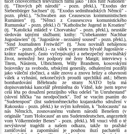
tucet celovečerních televizních filmů jako "Titos fünf Nationen"
(tj. "Titových pět národů" - pozn. překl.), "Exodus der
Siebenbürger Sachsen" (tj. "Exodus sedmihradských Němců" -
pozn. překl.), "Schwaben aus Ceausescus kommunistischen
Rumänien" (tj. "Němci z Ceausescova komunistického
Rumunska" - pozn. překl.) či "Katholische Jugend in Kroatien"
(tj. "Katolická mládež v Chorvatsku" - pozn. překl.), neustále
sledován tajnými službami; knihy: "Unbekannter Nachbar
Jugoslawien" (tj. "Jugoslávie - neznámý soused" - pozn. překl.),
"Sind Journalisten Freiwild?" (tj. "Jsou novináři nehájenou
zvěří?" - pozn. překl.) - za válek v prostoru bývalé Jugoslávie -
krátce napínavý, často vyčerpávající a nebezpečný novinářský
život, nemožný bez podpory mé ženy Margit; interviewy s
Titem, Násirem, Ulbrichtem, Willy Brandtem, kosovskými
bojovníky za svobodu, srbskými generály, odhalenými později
jako váleční zločinci, a stále znovu a znovu hrůzy a ohavnosti
válek a vyhnání, nekonečných proudů uprchlíků atd.; během
bombardování Bělehradu ze strany NATO byla má
dopisovatelská kancelář přemístěna do Vídně, kde jsem teprve
celá léta po dosažení penzijního věku odešel "in Unruhestand"
(slovní hříčka "na neodpočinek". Teď se vracím psaním do
"Sudetenpost" (list sudetoněmeckého krajanského sdružení v
Rakousku - pozn. překl.) ke svým kořenům, k "holocaustu" na
nás Němcích, zosnovanému vrahem národů Benešem (v
originále "zum 'Holocaust' an uns Sudetendeutschen, angezettelt
vom Völkermörder Benes" - pozn. překl.). Mí vnuci vědí o té
nevýslovné tragédii a našem odkazu, takže to pražské
zamlčování a zapomínání je pouhou iluzí pachatelů a