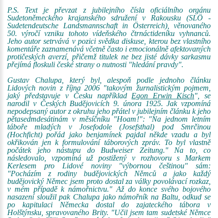
P.S. Text je převzat z jubilejního čísla oficiálního orgánu
Sudetoněmeckého krajanského sdružení v Rakousku (SLÖ -
Sudetendeutsche Landsmannschaft in Österreich), věnovaného
50. výročí vzniku tohoto vídeňského čtrnáctideníku vyhnanců.
Jeho autor setrvává v pozici svědka diskuse, kterou bez vlastního
komentáře zaznamenává včetně často i emocionálně afektovaných
protičeských averzí, přičemž titulek ne bez jisté dávky sarkasmu
přejímá floskuli české strany o nutnosti "hledání pravdy".
Gustav Chalupa, který byl, alespoň podle jednoho článku
Lidových novin z října 2006 "takovým žurnalistickým pojmem,
jaký představuje v Česku například
Egon Erwin Kisch
", se
narodil v Českých Budějovicích 9. února 1925. Jak vzpomíná
nepodepsaný autor z okruhu jeho přátel v jubilejním článku k jeho
pětasedmdesátinám v měsíčníku "Hoam!": "Na jednom letním
táboře mladých v Josefodole (Josefsthal) pod Smrčinou
(Hochficht) pořád jako benjamínek pajdal někde vzadu a byl
okřikován jen k formulování táborových zpráv. To byl vlastně
počátek jeho nástupu do Budweiser Zeitung." Na to, co
následovalo, vzpomíná už postižený v rozhovoru s Markem
Kerlesem pro Lidové noviny "výbornou češtinou" sám:
"Pocházím z rodiny budějovických Němců a jako každý
budějovický Němec jsem proto dostal za války povolávací rozkaz,
v mém případě k námořnictvu." Až do konce svého bojového
nasazení sloužil pak Chalupa jako námořník na Baltu, odkud se
po kapitulaci Německa dostal do zajateckého tábora v
Holštýnsku, spravovaného Brity. "Učil jsem tam sudetské Němce