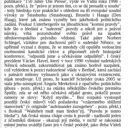
publikace "150 Jahre 'Die Presse', vyšlé ve Vídni roku 1998 -
pozn. překl.), že "právo je jenom tím, co se dá prosadit u soudu"
- tedy hledisko ryze praktické s ohledem na tři evropské soudní
výroky ze Štrasburku (Strasbourg), Bruselu i Haagu (Den
Haag), které jak známo vyzněly bez jakéhokoli politického
zadání. Poukaz Unterbergerův na jihoafrickou "komisi pravdy",
kde šlo o hledání a "nalezení" pravdy a nikoli jen o právní
nároky, vrhá pozoruhodné světlo právě na úpadek
středoevropského právního vědomí. Také páter Norbert
Schlegel, vizitátor pro duchovní péči o sudetské Němce, se
upřímně vyznal z dojmu, že se mnohdy cítí opuštěn vedoucími
osobnostmi katolické církve a připomněl závěr biskupské
konference, "odpustili jsme a očekáváme odpuštění". I český
prezident Václav Havel, který v roce 1990 vyhnání sudetských
Němců odsoudil, zakormidloval jak známo horlivě nazpátek,
což vzhledem k pozici rudozelené vlády v Berlíně, která zachází
s patnácti miliony vyhnanců jako s okrajovými existencemi,
nijak neudivuje. Už proto, že kancléř Schröder (roku 2005 se
stala jeho nástupkyní Angela Merkelová z opačného politického
tábora - pozn. překl.) na otázku někdejšího českého premiéra
Špidly, zda se od něho očekává nějaké gesto, pokrčil pouze
rameny se slovy: "Když myslíte..." Bez rozpaků vystoupil
později český mluvčí vůči požadavku "vzájemného sblížení
stanovisek" (v originále "aufeinander zuzugehen" - pozn. překl.)
s floskulí "Wahrheit muß man finden"(tj. "Pravdu je nutno
hledat"). Jak česká strana chápe cestu k pravdě - nadhodil jeden
z účastníků diskuse - ukazují její média, v nichž se rakouská
místní jména uvádějí často jen v české podobě, jako třeba Vídeň