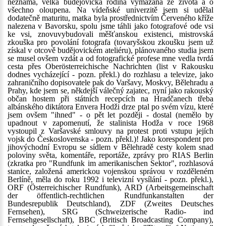
neznáma, velká budějovická rodina vymazána ze života a o
všechno oloupena. Na vídeňské univerzitě jsem si udělal
dodatečně maturitu, matka byla prostřednictvím Červeného kříže
nalezena v Bavorsku, spolu jsme táhli jako fotografové ode vsi
ke vsi, znovuvybudovali měšťanskou existenci, mistrovská
zkouška pro povolání fotografa (tovaryšskou zkoušku jsem už
získal v otcově budějovickém ateliéru), plánovaného studia jsem
se musel ovšem vzdát a od fotografické profese mne vedla tvrdá
cesta přes Oberösterreichische Nachrichten (list v Rakousku
dodnes vycházející - pozn. překl.) do rozhlasu a televize, jako
zahraničního dopisovatele pak do Varšavy, Moskvy, Bělehradu a
Prahy, kde jsem se, někdejší válečný zajatec, nyní jako rakouský
občan hostem při státních recepcích na Hradčanech třeba
albánského diktátora Envera Hodži drze ptal po svém vízu, které
jsem ovšem "ihned" - o pět let později - dostal (nemělo by
upadnout v zapomenutí, že stalinista Hodža v roce 1968
vystoupil z Varšavské smlouvy na protest proti vstupu jejích
vojsk do Československa - pozn. překl.)! Jako korespondent pro
jihovýchodní Evropu se sídlem v Bělehradě cesty kolem snad
poloviny světa, komentáře, reportáže, zprávy pro RIAS Berlin
(zkratka pro "Rundfunk im amerikanischen Sektor", rozhlasová
stanice, založená americkou vojenskou správou v rozděleném
Berlíně, měla do roku 1992 i televizní vysílání - pozn. překl.),
ORF (Österreichischer Rundfunk), ARD (Arbeitsgemeinschaft
der öffentlich-rechtlichen Rundfunkanstalten der
Bundesrepublik Deutschland), ZDF (Zweites Deutsches
Fernsehen), SRG (Schweizerische Radio- ind
Fernsehgesellschaft), BBC (Britisch Broadcasting Company),