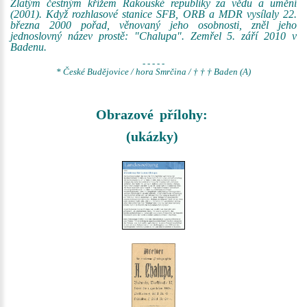
Zlatým čestným křížem Rakouské republiky za vědu a umění
(2001). Když rozhlasové stanice SFB, ORB a MDR vysílaly 22.
března 2000 pořad, věnovaný jeho osobnosti, zněl jeho
jednoslovný název prostě: "Chalupa". Zemřel 5. září 2010 v
Badenu.
- - - - -
* České Budějovice / hora Smrčina / † † † Baden (A)
Obrazové přílohy:
(ukázky)