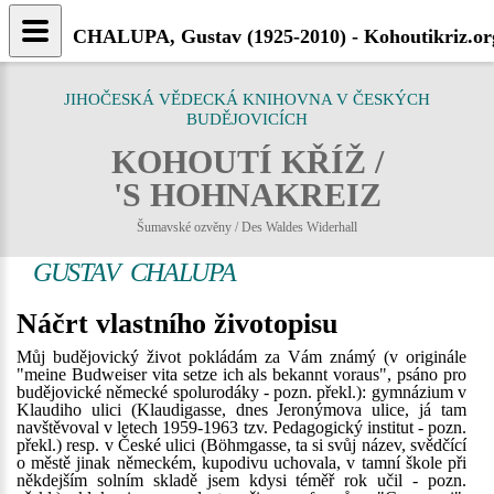
CHALUPA, Gustav (1925-2010) - Kohoutikriz.or
JIHOČESKÁ VĚDECKÁ KNIHOVNA V ČESKÝCH
BUDĚJOVICÍCH
KOHOUTÍ KŘÍŽ /
'S HOHNAKREIZ
Šumavské ozvěny / Des Waldes Widerhall
GUSTAV CHALUPA
Náčrt vlastního životopisu
Můj budějovický život pokládám za Vám známý (v originále
"meine Budweiser vita setze ich als bekannt voraus", psáno pro
budějovické německé spolurodáky - pozn. překl.): gymnázium v
Klaudiho ulici (Klaudigasse, dnes Jeronýmova ulice, já tam
navštěvoval v letech 1959-1963 tzv. Pedagogický institut - pozn.
překl.) resp. v České ulici (Böhmgasse, ta si svůj název, svědčící
o městě jinak německém, kupodivu uchovala, v tamní škole při
někdejším solním skladě jsem kdysi téměř rok učil - pozn.