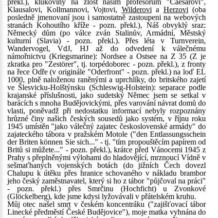
překl.), klukoviny na zlost našim profesorům "Caesarovi",
Klausalovi, Kollmannovi, Vojtovi,
Wilderovi
a
Herzovi
(oba
posledně jmenovaní jsou i samostatně zastoupeni na webových
stranách Kohoutího kříže - pozn. překl.), Náš obvyklý sraz:
Německý dům (po válce zván Stalinův, Armádní, Městský
kulturní (Slavia) - pozn. překl.). Přes léta v Turnverein,
Wandervogel, VdJ, HJ až do odvedení k válečnému
námořnictvu (Kriegsmarine): Nordsee a Ostsee na Z 35 (Z je
zkratka pro "Zestörer", tj. torpédoborec - pozn. překl.), z fronty
na řece Odře (v originále "Oderfront" - pozn. překl.) na loď EL
1000, plně naloženou raněnými a uprchlíky, do britského zajetí
ve Šlesvicku-Holštýnsku (Schleswig-Holstein): separace podle
krajanské příslušnosti, jako sudetský Němec jsem se setkal v
barácích s mnoha Budějovickými, přes varování návrat domů do
vlasti, poněvadž při nedostatku informací nebyly rozpoznány
hrůzné činy našich českých sousedů jako systém, v říjnu roku
1945 umístěn "jako válečný zajatec československé armády" do
zajateckého tábora v pražském Motole ("den Entlassungsschein
der Briten können Sie sich..." - tj. "tím propouštěcím papírem od
Britů si můžete..." - pozn. překl.), krátce před Vánocemi 1945 z
Prahy s přeplněnými výlohami do hladovějící, mrznoucí Vídně v
sešmaťhaných vojenských botách (do jižních Čech dovezl
Chalupu k útěku přes hranice schovaného v nákladu brambor
jeho český zaměstnavatel, který si ho z tábor "půjčoval na práci"
- pozn. překl.) přes Smrčinu (Hochficht) u Zvonkové
(Glöckelberg), kde jsme kdysi lyžovávali v přátelském kruhu.
Můj otec našel smrt v českém koncentráku ("zajišťovací tábor
Linecké předměstí České Budějovice"), moje matka vyhnána do