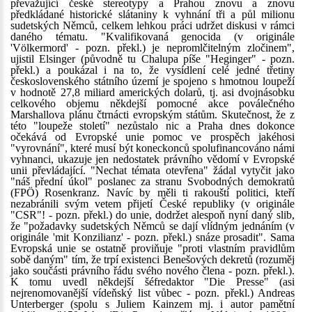
převažující české stereotypy a Prahou znovu a znovu
předkládané historické slátaniny k vyhnání tři a půl milionu
sudetských Němců, celkem lehkou práci udržet diskusi v rámci
daného tématu. "Kvalifikovaná genocida (v originále
'Völkermord' - pozn. překl.) je nepromlčitelným zločinem",
ujistil Elsinger (původně tu Chalupa píše "Heginger" - pozn.
překl.) a poukázal i na to, že vysídlení celé jedné třetiny
československého státního území je spojeno s hmotnou loupeží
v hodnotě 27,8 miliard amerických dolarů, tj. asi dvojnásobku
celkového objemu někdejší pomocné akce poválečného
Marshallova plánu čtrnácti evropským státům. Skutečnost, že z
této "loupeže století" nezůstalo nic a Praha dnes dokonce
očekává od Evropské unie pomoc ve prospěch jakéhosi
"vyrovnání", které musí být koneckonců spolufinancováno námi
vyhnanci, ukazuje jen nedostatek právního vědomí v Evropské
unii převládající. "Nechat témata otevřena" žádal vytyčit jako
"náš přední úkol" poslanec za stranu Svobodných demokratů
(FPÖ) Rosenkranz. Navíc by měli ti rakouští politici, kteří
nezabránili svým vetem přijetí České republiky (v originále
"CSR"! - pozn. překl.) do unie, dodržet alespoň nyní daný slib,
že "požadavky sudetských Němců se dají vlídným jednáním (v
originále 'mit Konzilianz' - pozn. překl.) snáze prosadit". Sama
Evropská unie se ostatně proviňuje "proti vlastním pravidlům
sobě daným" tím, že trpí existenci Benešových dekretů (rozuměj
jako součásti právního řádu svého nového člena - pozn. překl.).
K tomu uvedl někdejší šéfredaktor "Die Presse" (asi
nejrenomovanější vídeňský list vůbec - pozn. překl.) Andreas
Unterberger (spolu s Juliem Kainzem mj. i autor pamětní