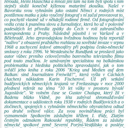
Hrouda, Heini Hauschka a mnozí jiní tam na tom byli spolu s ním
stejně) složil konečně kýženou maturitní zkoušku. Našel v
Bavorsku svou vyhnáním jako ostatní Němci z rodných míst
postiženou matku a jako vyučený fotograf s ní začal provozovat to,
co pochytil vlastně už v někdejší rodinné firmě. Od fotografování
vedla cesta k psanému slovu a žurnalistice, která ho už v polovině
padesátých let přivedla zpátky do Čech v roli zahraničního
korespondenta z Prahy. Následně působil i ve Varšavě a v
Bělehradě. Jeho zpravodajskou hvězdnou hodinou byla reportáž
"naživo" z obsazení pražského rozhlasu za sovětské invaze v srpnu
1968 a zachycení ledové atmosféry při podpisu česko-německé
smlouvy z roku 1996. Ve Westdeutsche Rundfunk se proslavil jako
autor vůbec prvního celovečerního barevného televizního filmu
pod touto značkou. Je uznávaným specialistou na balkánskou
problematiku z hlediska politického zpravodajství, jak o tom
svědčí jeho kniha z roku 2006 "Krieg und Medien auf dem
Balkan: sind Journalisten Freiwild?", která vyšla v Cáchách
(Aachen) nákladem Karin Fischerové. Už při setkání
budějovických německých krajanů ve Freilassingu v roce 2000
přednesl referát na téma "10 let války v prostoru bývalé
Jugoslávie". Ve volném čase se Gustav Chalupa, který žil v
Badenu blízko Vídně, po léta zabýval shromažďování
dokumentace o událostech roku 1938 v rodných Budějovicích a o
zločinech, spojených s vyhnáním německého obyvatelstva odtud
po druhé světové válce. Za svou novinářskou práci byl
vyznamenán Spolkovým záslužným křížem I. třídy, Zlatým
čestným odznakem Rakouské republiky, Řádem za zásluhy
německé spolkové země Severní Porýní-Vestfálsko a posléze