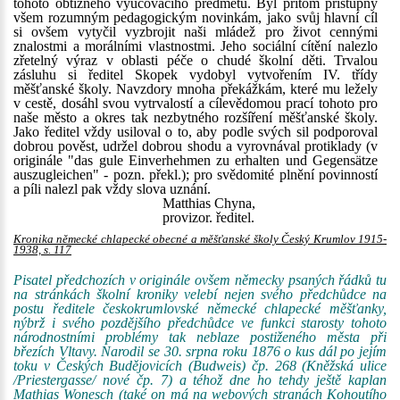
tohoto obtížného vyučovacího předmětu. Byl přitom přístupný
všem rozumným pedagogickým novinkám, jako svůj hlavní cíl
si ovšem vytyčil vyzbrojit naši mládež pro život cennými
znalostmi a morálními vlastnostmi. Jeho sociální cítění nalezlo
zřetelný výraz v oblasti péče o chudé školní děti. Trvalou
zásluhu si ředitel Skopek vydobyl vytvořením IV. třídy
měšťanské školy. Navzdory mnoha překážkám, které mu ležely
v cestě, dosáhl svou vytrvalostí a cílevědomou prací tohoto pro
naše město a okres tak nezbytného rozšíření měšťanské školy.
Jako ředitel vždy usiloval o to, aby podle svých sil podporoval
dobrou pověst, udržel dobrou shodu a vyrovnával protiklady (v
originále "das gule Einverhehmen zu erhalten und Gegensätze
auszugleichen" - pozn. překl.); pro svědomité plnění povinností
a píli nalezl pak vždy slova uznání.
Matthias Chyna,
provizor. ředitel.
Kronika německé chlapecké obecné a měšťanské školy Český Krumlov 1915-
1938, s. 117
Pisatel předchozích v originále ovšem německy psaných řádků tu
na stránkách školní kroniky velebí nejen svého předchůdce na
postu ředitele českokrumlovské německé chlapecké měšťanky,
nýbrž i svého pozdějšího předchůdce ve funkci starosty tohoto
národnostními problémy tak neblaze postiženého města při
březích Vltavy. Narodil se 30. srpna roku 1876 o kus dál po jejím
toku v Českých Budějovicích (Budweis) čp. 268 (Kněžská ulice
/Priestergasse/ nové čp. 7) a téhož dne ho tehdy ještě kaplan
Mathias Wonesch
(také on má na webových stranách Kohoutího