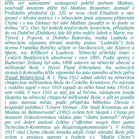
kříže své samostatné zastoupení) pokřtil jménem Mathias,
poněvadž kmotrem dítěte byl Mathias Braunbier, domkář z
Pražského předměstí čp. 335 se svou chotí Elisabeth a otec
(psaný v křestní matrice i v německém jinak záznamu příjmením
Chýna i s tou čárkou) byl také Mathias (později se to psalo se
dvěma "tt"). Otec byl tenkrát krejčovským tovaryšem, příslušným
do vsi Dubičné (Dubiken), kde žili jeho rodiče Jakob a Marie, roz.
Týrová z Popovic u Dolního Bukovska, matka Ludmila (v
německém záznamu křestní matriky psáno "Ludmilla") byla
dcerou Františka Rybičky, učitele ve Slavíkovicích, okr. Klatovy a
Marie, roz. Křížkové z Louňovic. Německý učitelský ústav v
Českých Budějovicích absolvoval v roce 1895. Podle zprávy v
Budweiser Zeitung byl roku 1898 ustaven na německé obecné a
měšťanské škole v Horní Plané (Oberplan). Na webových
stranách Kohoutího kříže vzpomíná ho jako tamního učitele zpěvu
Traudl Woldrichová
. K 1. říjnu 1912 odtud odešel na německou
chlapeckou měšťanskou školu do Českého Krumlova. Po návratu
z ruského zajetí v roce 1919 (upadl do něho hned roku 1914) se
sem vrátil. V roce 1931 se stal, jak už řečeno, nástupcem Josefa
Skopeka na německé chlapecké měšťanské škole, o pět let později
i jako starosta města, podle příspěvku Wilhelma Diessla v
krajanské publikaci "Unsere Heimat - Die Stadt Krummau an de
Moldau im Böhmerwald" (1992) ovšem byli Skopek i Chyna jen
dosazeni československou vládou jako "vládní komisaři" zřejmě
pro své dobré znalosti češtiny ("offenbar wegen ihrer guten
Tschechisch-Kenntnisse als Regierungskommissäre"). V květnu
1937 vítal Chyna (školní kronika zdejší české národní školy píše
ovšem o proslovu starosty a ředitele v.v. "Matěje Chýny")