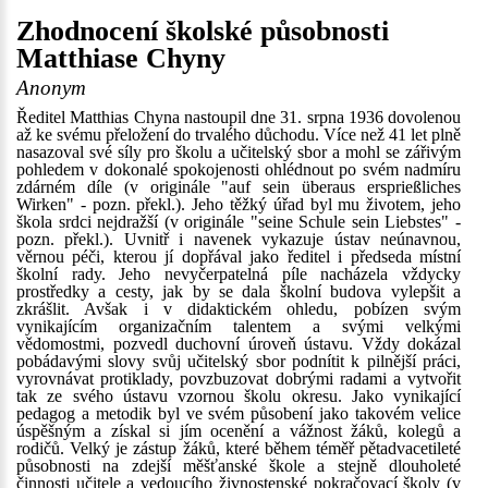
Zhodnocení školské působnosti
Matthiase Chyny
Anonym
Ředitel Matthias Chyna nastoupil dne 31. srpna 1936 dovolenou
až ke svému přeložení do trvalého důchodu. Více než 41 let plně
nasazoval své síly pro školu a učitelský sbor a mohl se zářivým
pohledem v dokonalé spokojenosti ohlédnout po svém nadmíru
zdárném díle (v originále "auf sein überaus ersprießliches
Wirken" - pozn. překl.). Jeho těžký úřad byl mu životem, jeho
škola srdci nejdražší (v originále "seine Schule sein Liebstes" -
pozn. překl.). Uvnitř i navenek vykazuje ústav neúnavnou,
věrnou péči, kterou jí dopřával jako ředitel i předseda místní
školní rady. Jeho nevyčerpatelná píle nacházela vždycky
prostředky a cesty, jak by se dala školní budova vylepšit a
zkrášlit. Avšak i v didaktickém ohledu, pobízen svým
vynikajícím organizačním talentem a svými velkými
vědomostmi, pozvedl duchovní úroveň ústavu. Vždy dokázal
pobádavými slovy svůj učitelský sbor podnítit k pilnější práci,
vyrovnávat protiklady, povzbuzovat dobrými radami a vytvořit
tak ze svého ústavu vzornou školu okresu. Jako vynikající
pedagog a metodik byl ve svém působení jako takovém velice
úspěšným a získal si jím ocenění a vážnost žáků, kolegů a
rodičů. Velký je zástup žáků, které během téměř pětadvacetileté
působnosti na zdejší měšťanské škole a stejně dlouholeté
činnosti učitele a vedoucího živnostenské pokračovací školy (v