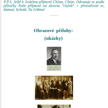
P.P.S. Ještě k českému příjmení Chýna, Chejn. Odvozuje se podle
příručky Naše příjmení od slovesa "chýnit" = přetvařovat se,
klamat, lichotit. Ta čeština!
- - - - -
Obrazové přílohy:
(ukázky)