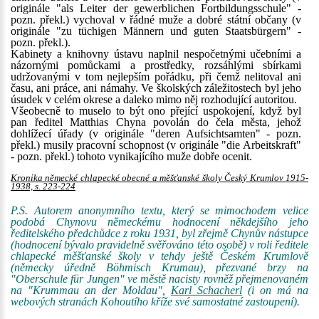
originále "als Leiter der gewerblichen Fortbildungsschule" -
pozn. překl.) vychoval v řádné muže a dobré státní občany (v
originále "zu tüchigen Männern und guten Staatsbürgern" -
pozn. překl.).
Kabinety a knihovny ústavu naplnil nespočetnými učebními a
názornými pomůckami a prostředky, rozsáhlými sbírkami
udržovanými v tom nejlepším pořádku, při čemž nelitoval ani
času, ani práce, ani námahy. Ve školských záležitostech byl jeho
úsudek v celém okrese a daleko mimo něj rozhodující autoritou.
Všeobecně to muselo to být ono přející uspokojení, když byl
pan ředitel Matthias Chyna povolán do čela města, jehož
dohlížecí úřady (v originále "deren Aufsichtsamten" - pozn.
překl.) musily pracovní schopnost (v originále "die Arbeitskraft"
- pozn. překl.) tohoto vynikajícího muže dobře ocenit.
Kronika německé chlapecké obecné a měšťanské školy Český Krumlov 1915-
1938, s. 223-224
P.S. Autorem anonymního textu, který se mimochodem velice
podobá Chynovu německému hodnocení někdejšího jeho
ředitelského předchůdce z roku 1931, byl zřejmě Chynův nástupce
(hodnocení bývalo pravidelně svěřováno této osobě) v roli ředitele
chlapecké měšťanské školy v tehdy ještě Českém Krumlově
(německy úředně Böhmisch Krumau), přezvané brzy na
"Oberschule für Jungen" ve městě nacisty rovněž přejmenovaném
na "Krummau an der Moldau",
Karl Schacherl
(i on má na
webových stranách Kohoutího kříže své samostatné zastoupení).