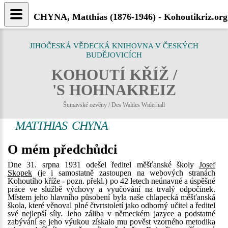
CHYNA, Matthias (1876-1946) - Kohoutikriz.org
JIHOČESKÁ VĚDECKÁ KNIHOVNA V ČESKÝCH
BUDĚJOVICÍCH
KOHOUTÍ KŘÍŽ /
'S HOHNAKREIZ
Šumavské ozvěny / Des Waldes Widerhall
MATTHIAS CHYNA
O mém předchůdci
Dne 31. srpna 1931 odešel ředitel měšťanské školy
Josef
Skopek
(je i samostatně zastoupen na webových stranách
Kohoutího kříže - pozn. překl.) po 42 letech neúnavné a úspěšné
práce ve službě výchovy a vyučování na trvalý odpočinek.
Místem jeho hlavního působení byla naše chlapecká měšťanská
škola, které věnoval plné čtvrtstoletí jako odborný učitel a ředitel
své nejlepší síly. Jeho záliba v německém jazyce a podstatné
zabývání se jeho výukou získalo mu pověst vzorného metodika