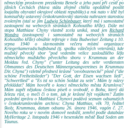
německým proslovem prezidenta Beneše a jeho paní při cestě po
jižních Čechách (hlava státu zřejmě chtěla opožděně posílit
loajalitu obyvatel okrajové oblasti republiky) a rok nato v létě byl
komisařsky ustavený českokrumlovský starosta nahrazen starostou
zvoleným (stal se jím
Ludwig Schönbauer
, který má i samostatné
zastoupení na webových stránkách Kohoutího kříže). Dále mi
stopa Matthiase Chyny vlastně zcela uniká, snad jen
Richard
Wondra
(zastoupený i samostatně na webových stranách
Kohoutího kříže) obsáhle referuje v listu Budweiser Zeitung z 10.
srpna 1940 o slavnostním večeru místní organizace
Kriegerkameradschaftsbund (tj. spolku válečných veteránů), kde
mužský pěvecký sbor "pod vedením velice zasloužilého šéfa
německého mužského pěveckého sboru v Krummau an der
Moldau řed. Chyny" ("unter Leitung des sehr verdiensten
Obmannes des Deutschen Männergesangvereines in Krummau
Dir. Chyna") vzletně přednesl krásné "osvobozenecké" písně ("die
schöne Freiheitslieder") "Der Gott, der Eisen wachsen ließ",
"Schwertlied" a "Es ist so schön Soldat zu sein". Mám ty názvy
překládat? Mám hovořit o konci německého města Krumlova?
Mám zapět nějakou českou píseň o svobodě, o Bohu, který dá
železu růst, o meči či o tom, jak je krásné být vojákem? Zatím
poslední zprávu o Matthiasi Chynovi podává seznam odsunutých
v českokrumlovském archivu: Chyna Matthias, věk 70, ředitel
školy, Krummau, datum odsunu 26. února 1946, vagón č. 27.
Nového roku se v novém domově nedožil, zemřel podle databáze
MyHeritage 2. listopadu 1946 v hesenském městě Bad Soden am
Taunus.