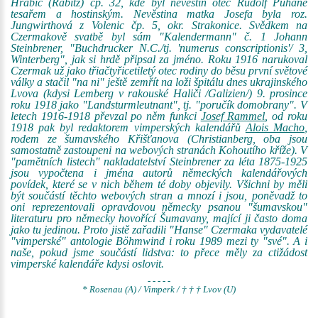
Hrabic (Rabitz) čp. 32, kde byl nevěstin otec Rudolf Puhane
tesařem a hostinským. Nevěstina matka Josefa byla roz.
Jungwirthová z Volenic čp. 5, okr. Strakonice. Svědkem na
Czermakově svatbě byl sám "Kalendermann" č. 1 Johann
Steinbrener, "Buchdrucker N.C./tj. 'numerus conscriptionis'/ 3,
Winterberg", jak si hrdě připsal za jméno. Roku 1916 narukoval
Czermak už jako třiačtyřicetiletý otec rodiny do běsu první světové
války a stačil "na ni" ještě zemřít na loži špitálu dnes ukrajinského
Lvova (kdysi Lemberg v rakouské Haliči /Galizien/) 9. prosince
roku 1918 jako "Landsturmleutnant", tj. "poručík domobrany". V
letech 1916-1918 převzal po něm funkci
Josef Rammel
, od roku
1918 pak byl redaktorem vimperských kalendářů
Alois Macho
,
rodem ze šumavského Křišťanova (Christianberg, oba jsou
samostatně zastoupeni na webových stranách Kohoutího kříže). V
"pamětních listech" nakladatelství Steinbrener za léta 1875-1925
jsou vypočtena i jména autorů německých kalendářových
povídek, které se v nich během té doby objevily. Všichni by měli
být součástí těchto webových stran a mnozí i jsou, poněvadž to
oni reprezentovali opravdovou německy psanou "šumavskou"
literaturu pro německy hovořící Šumavany, mající ji často doma
jako tu jedinou. Proto jistě zařadili "Hanse" Czermaka vydavatelé
"vimperské" antologie Böhmwind i roku 1989 mezi ty "své". A i
naše, pokud jsme součástí lidstva: to přece měly za ctižádost
vimperské kalendáře kdysi oslovit.
- - - - -
* Rosenau (A) / Vimperk / † † † Lvov (U)