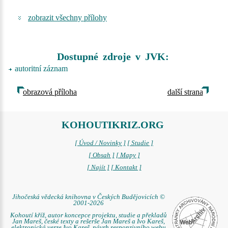
zobrazit všechny přílohy
Dostupné zdroje v JVK:
autoritní záznam
obrazová příloha
další strana
KOHOUTIKRIZ.ORG
[ Úvod / Novinky ]
[ Studie ]
[ Obsah ]
[ Mapy ]
[ Najít ]
[ Kontakt ]
Jihočeská vědecká knihovna v Českých Budějovicích ©
2001-2026
Kohoutí kříž, autor koncepce projektu, studie a překladů
Jan Mareš, české texty a rešerše Jan Mareš a Ivo Kareš,
elektronická verze Ivo Kareš, návrh responzivního webu