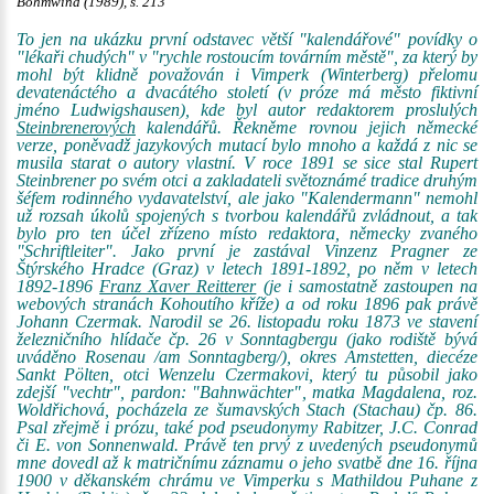
Böhmwind (1989), s. 213
To jen na ukázku první odstavec větší "kalendářové" povídky o
"lékaři chudých" v "rychle rostoucím továrním městě", za který by
mohl být klidně považován i Vimperk (Winterberg) přelomu
devatenáctého a dvacátého století (v próze má město fiktivní
jméno Ludwigshausen), kde byl autor redaktorem proslulých
Steinbrenerových
kalendářů. Řekněme rovnou jejich německé
verze, poněvadž jazykových mutací bylo mnoho a každá z nic se
musila starat o autory vlastní. V roce 1891 se sice stal Rupert
Steinbrener po svém otci a zakladateli světoznámé tradice druhým
šéfem rodinného vydavatelství, ale jako "Kalendermann" nemohl
už rozsah úkolů spojených s tvorbou kalendářů zvládnout, a tak
bylo pro ten účel zřízeno místo redaktora, německy zvaného
"Schriftleiter". Jako první je zastával Vinzenz Pragner ze
Štýrského Hradce (Graz) v letech 1891-1892, po něm v letech
1892-1896
Franz Xaver Reitterer
(je i samostatně zastoupen na
webových stranách Kohoutího kříže) a od roku 1896 pak právě
Johann Czermak. Narodil se 26. listopadu roku 1873 ve stavení
železničního hlídače čp. 26 v Sonntagbergu (jako rodiště bývá
uváděno Rosenau /am Sonntagberg/), okres Amstetten, diecéze
Sankt Pölten, otci Wenzelu Czermakovi, který tu působil jako
zdejší "vechtr", pardon: "Bahnwächter", matka Magdalena, roz.
Woldřichová, pocházela ze šumavských Stach (Stachau) čp. 86.
Psal zřejmě i prózu, také pod pseudonymy Rabitzer, J.C. Conrad
či E. von Sonnenwald. Právě ten prvý z uvedených pseudonymů
mne dovedl až k matričnímu záznamu o jeho svatbě dne 16. října
1900 v děkanském chrámu ve Vimperku s Mathildou Puhane z