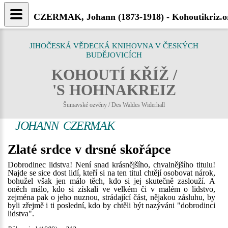
CZERMAK, Johann (1873-1918) - Kohoutikriz.o
JIHOČESKÁ VĚDECKÁ KNIHOVNA V ČESKÝCH
BUDĚJOVICÍCH
KOHOUTÍ KŘÍŽ /
'S HOHNAKREIZ
Šumavské ozvěny / Des Waldes Widerhall
JOHANN CZERMAK
Zlaté srdce v drsné skořápce
Dobrodinec lidstva! Není snad krásnějšího, chvalnějšího titulu!
Najde se sice dost lidí, kteří si na ten titul chtějí osobovat nárok,
bohužel však jen málo těch, kdo si jej skutečně zaslouží. A
oněch málo, kdo si získali ve velkém či v malém o lidstvo,
zejména pak o jeho nuznou, strádající část, nějakou zásluhu, by
byli zřejmě i ti poslední, kdo by chtěli být nazýváni "dobrodinci
lidstva".