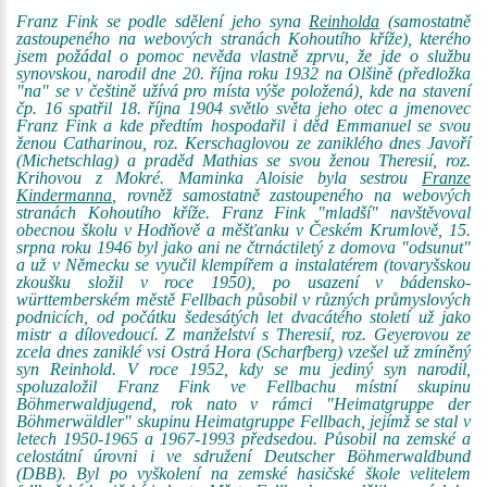
Franz Fink se podle sdělení jeho syna
Reinholda
(samostatně
zastoupeného na webových stranách Kohoutího kříže), kterého
jsem požádal o pomoc nevěda vlastně zprvu, že jde o službu
synovskou, narodil dne 20. října roku 1932 na Olšině (předložka
"na" se v češtině užívá pro místa výše položená), kde na stavení
čp. 16 spatřil 18. října 1904 světlo světa jeho otec a jmenovec
Franz Fink a kde předtím hospodařil i děd Emmanuel se svou
ženou Catharinou, roz. Kerschaglovou ze zaniklého dnes Javoří
(Michetschlag) a praděd Mathias se svou ženou Theresií, roz.
Krihovou z Mokré. Maminka Aloisie byla sestrou
Franze
Kindermanna
, rovněž samostatně zastoupeného na webových
stranách Kohoutího kříže. Franz Fink "mladší" navštěvoval
obecnou školu v Hodňově a měšťanku v Českém Krumlově, 15.
srpna roku 1946 byl jako ani ne čtrnáctiletý z domova "odsunut"
a už v Německu se vyučil klempířem a instalatérem (tovaryšskou
zkoušku složil v roce 1950), po usazení v bádensko-
württemberském městě Fellbach působil v různých průmyslových
podnicích, od počátku šedesátých let dvacátého století už jako
mistr a dílovedoucí. Z manželství s Theresií, roz. Geyerovou ze
zcela dnes zaniklé vsi Ostrá Hora (Scharfberg) vzešel už zmíněný
syn Reinhold. V roce 1952, kdy se mu jediný syn narodil,
spoluzaložil Franz Fink ve Fellbachu místní skupinu
Böhmerwaldjugend, rok nato v rámci "Heimatgruppe der
Böhmerwäldler" skupinu Heimatgruppe Fellbach, jejímž se stal v
letech 1950-1965 a 1967-1993 předsedou. Působil na zemské a
celostátní úrovni i ve sdružení Deutscher Böhmerwaldbund
(DBB). Byl po vyškolení na zemské hasičské škole velitelem