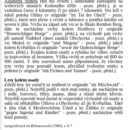
Adalberta Stiftera
(ten má ovšem i samostatné zastoupení na
webových stranách Kohoutího kříže - pozn. překl.), je to
vzdušnou čarou 4 kilometry či po silnici 7 kilometrů. Ves leží v
údolí potoka Olšiny (v originále "im Tal der Olsch" - pozn.
překl.), který sem plyne z vrchů u Jablonce a protéká údolím od
severu k jihu. Vrchu na západ ode vsi se tu říkalo Rembsn Berg,
dále tu nacházíme vrchy kolem Hodňova (v originále
"Honetschläger Berge" - pozn. překl.), na východě pak vrchy
při samotě Nußdorf (dnes zaniklá Ořechovka - pozn. překl.) a
vsi Mokrá (v originále "und Mugrau" - pozn. překl.) jakož
kolem Květušína (v originále "sowie die Quitoschinger Berge" -
pozn. překl.). Krajinu kolem osady a rybníka lze vůbec označit
za kopcovitou až hornatou. Výška vrchů se pohybuje od 800 do
900 metrů. V této souvislosti nutno připomenout, že všechny
tyto vrchy jsou porostlé lesem, převážně tvořeným smrky a
jedlemi (v originále "mit Fichten und Tannen" - pozn. překl.).
Lesy kolem osady
Zdejší lesy lze označit za smíšené (v originále "als Mischwald" -
pozn. překl.). Největší podíl v nich mají smrky, ale nacházíme tu
i jedle, borovice, břízy, jasany, jilmy a různé druhy křovin.
Největší souvislé lesní území se rozprostírá východně od osady a
sahá od někdejšího Olšova a Ořechovky až do Květušína. Také
k jihu však k Mysliveckému Údolí a ke Žlábku (v originále
"gegen Jägertal und Rindles" - pozn. překl.) nacházíme větší
lesní porosty.
Langenbruck im Böhmerwald (1986), s. 6-7