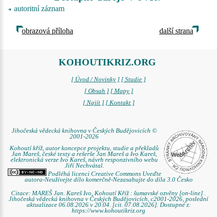
autoritní záznam
obrazová příloha
další strana
KOHOUTIKRIZ.ORG
[ Úvod / Novinky ]
[ Studie ]
[ Obsah ]
[ Mapy ]
[ Najít ]
[ Kontakt ]
Jihočeská vědecká knihovna v Českých Budějovicích ©
2001-2026
Kohoutí kříž, autor koncepce projektu, studie a překladů
Jan Mareš, české texty a rešerše Jan Mareš a Ivo Kareš,
elektronická verze Ivo Kareš, návrh responzivního webu
Jiří Nechvátal.
Podléhá licenci Creative Commons Uveďte
autora-Neužívejte dílo komerčně-Nezasahujte do díla 3.0 Česko
Citace: MAREŠ Jan. Kareš Ivo. Kohoutí Kříž : šumavské ozvěny [on-line] .
Jihočeská vědecká knihovna v Českých Budějovicích, c2001-2026, poslední
aktualizace 06.08.2026 v 20.04. [cit. 07.08.2026]. Dostupné z:
https://www.kohoutikriz.org