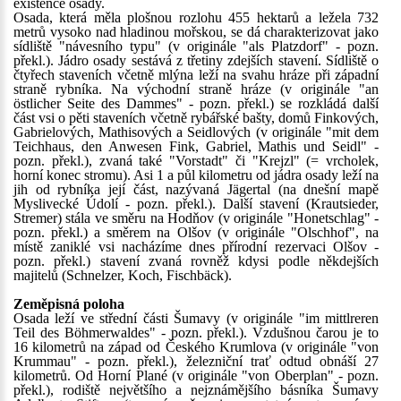
existence osady.
Osada, která měla plošnou rozlohu 455 hektarů a ležela 732
metrů vysoko nad hladinou mořskou, se dá charakterizovat jako
sídliště "návesního typu" (v originále "als Platzdorf" - pozn.
překl.). Jádro osady sestává z třetiny zdejších stavení. Sídliště o
čtyřech staveních včetně mlýna leží na svahu hráze při západní
straně rybníka. Na východní straně hráze (v originále "an
östlicher Seite des Dammes" - pozn. překl.) se rozkládá další
část vsi o pěti staveních včetně rybářské bašty, domů Finkových,
Gabrielových, Mathisových a Seidlových (v originále "mit dem
Teichhaus, den Anwesen Fink, Gabriel, Mathis und Seidl" -
pozn. překl.), zvaná také "Vorstadt" či "Krejzl" (= vrcholek,
horní konec stromu). Asi 1 a půl kilometru od jádra osady leží na
jih od rybníka její část, nazývaná Jägertal (na dnešní mapě
Myslivecké Údolí - pozn. překl.). Další stavení (Krautsieder,
Stremer) stála ve směru na Hodňov (v originále "Honetschlag" -
pozn. překl.) a směrem na Olšov (v originále "Olschhof", na
místě zaniklé vsi nacházíme dnes přírodní rezervaci Olšov -
pozn. překl.) stavení zvaná rovněž kdysi podle někdejších
majitelů (Schnelzer, Koch, Fischbäck).
Zeměpisná poloha
Osada leží ve střední části Šumavy (v originále "im mittlreren
Teil des Böhmerwaldes" - pozn. překl.). Vzdušnou čarou je to
16 kilometrů na západ od Českého Krumlova (v originále "von
Krummau" - pozn. překl.), železniční trať odtud obnáší 27
kilometrů. Od Horní Plané (v originále "von Oberplan" - pozn.
překl.), rodiště největšího a nejznámějšího básníka Šumavy