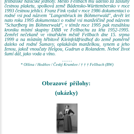
fellbašské hasičské jednoty. Město Fellbach mu udělilo za zásluhy
čestnou plaketu, spolková země Bádensko-Württembersko v roce
1993 čestnou jehlici. Franz Fink vydal v roce 1986 dokumentaci o
rodné vsi pod názvem "Langenbruck im Böhmerwald", devět let
nato roku 1995 dokumentaci o rodné vsi manželčině pod názvem
"Scharfberg im Böhmerwald", v témže roce 1995 pak rozsáhlou
kroniku místní skupiny DBB ve Fellbachu za léta 1952-1995.
Zemřel nečekaně ve vinařském městě Fellbach dne 15. srpna
1999 a na místním hřbitově Kleinfeldfriedhof do země poměrně
daleko od rodné Šumavy, oplakáván manželkou, synem a jeho
ženou, jakož vnoučaty Helgou, Gudrun a Rolandem. Neboť život
šumí dál, jako voda a víno.
- - - - -
* Olšina / Hodňov / Český Krumlov / † † † Fellbach (BW)
Obrazové přílohy:
(ukázky)