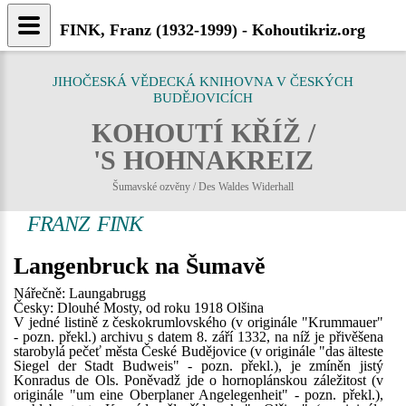
FINK, Franz (1932-1999) - Kohoutikriz.org
JIHOČESKÁ VĚDECKÁ KNIHOVNA V ČESKÝCH
BUDĚJOVICÍCH
KOHOUTÍ KŘÍŽ /
'S HOHNAKREIZ
Šumavské ozvěny / Des Waldes Widerhall
FRANZ FINK
Langenbruck na Šumavě
Nářečně: Laungabrugg
Česky: Dlouhé Mosty, od roku 1918 Olšina
V jedné listině z českokrumlovského (v originále "Krummauer"
- pozn. překl.) archivu s datem 8. září 1332, na níž je přivěšena
starobylá pečeť města České Budějovice (v originále "das älteste
Siegel der Stadt Budweis" - pozn. překl.), je zmíněn jistý
Konradus de Ols. Poněvadž jde o hornoplánskou záležitost (v
originále "um eine Oberplaner Angelegenheit" - pozn. překl.),