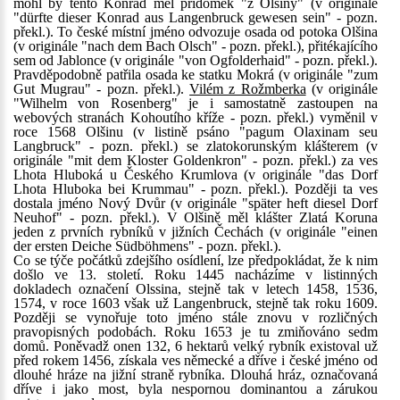
mohl by tento Konrád měl přídomek "z Olšiny" (v originále
"dürfte dieser Konrad aus Langenbruck gewesen sein" - pozn.
překl.). To české místní jméno odvozuje osada od potoka Olšina
(v originále "nach dem Bach Olsch" - pozn. překl.), přitékajícího
sem od Jablonce (v originále "von Ogfolderhaid" - pozn. překl.).
Pravděpodobně patřila osada ke statku Mokrá (v originále "zum
Gut Mugrau" - pozn. překl.).
Vilém z Rožmberka
(v originále
"Wilhelm von Rosenberg" je i samostatně zastoupen na
webových stranách Kohoutího kříže - pozn. překl.) vyměnil v
roce 1568 Olšinu (v listině psáno "pagum Olaxinam seu
Langbruck" - pozn. překl.) se zlatokorunským klášterem (v
originále "mit dem Kloster Goldenkron" - pozn. překl.) za ves
Lhota Hluboká u Českého Krumlova (v originále "das Dorf
Lhota Hluboka bei Krummau" - pozn. překl.). Později ta ves
dostala jméno Nový Dvůr (v originále "später heft diesel Dorf
Neuhof" - pozn. překl.). V Olšině měl klášter Zlatá Koruna
jeden z prvních rybníků v jižních Čechách (v originále "einen
der ersten Deiche Südböhmens" - pozn. překl.).
Co se týče počátků zdejšího osídlení, lze předpokládat, že k nim
došlo ve 13. století. Roku 1445 nacházíme v listinných
dokladech označení Olssina, stejně tak v letech 1458, 1536,
1574, v roce 1603 však už Langenbruck, stejně tak roku 1609.
Později se vynořuje toto jméno stále znovu v rozličných
pravopisných podobách. Roku 1653 je tu zmiňováno sedm
domů. Poněvadž onen 132, 6 hektarů velký rybník existoval už
před rokem 1456, získala ves německé a dříve i české jméno od
dlouhé hráze na jižní straně rybníka. Dlouhá hráz, označovaná
dříve i jako most, byla nespornou dominantou a zárukou