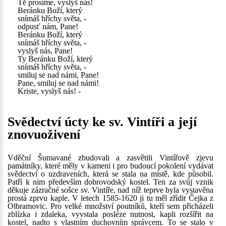
Tě prosíme, vyslyš nás!
Beránku Boží, který
snímáš hříchy světa, -
odpusť nám, Pane!
Beránku Boží, který
snímáš hříchy světa, -
vyslyš nás, Pane!
Ty Beránku Boží, který
snímáš hříchy světa, -
smiluj se nad námi, Pane!
Pane, smiluj se nad námi!
Kriste, vyslyš nás! -
Svědectví úcty ke sv. Vintíři a její
znovuoživení
Vděční Šumavané zbudovali a zasvětili Vintířově zjevu
památníky, které měly v kameni i pro budoucí pokolení vydávat
svědectví o uzdraveních, která se stala na místě, kde působil.
Patří k nim především dobrovodský kostel. Ten za svůj vznik
děkuje zázračné sošce sv. Vintíře, nad níž teprve byla vystavěna
prostá zprvu kaple. V letech 1585-1620 ji tu měl zřídit Čejka z
Olbramovic. Pro velké množství poutníků, kteří sem přicházeli
zblízka i zdaleka, vyvstala posléze nutnost, kapli rozšířit na
kostel, nadto s vlastním duchovním správcem. To se stalo v