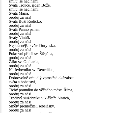
smiluj se nad námi!
Svatá Trojice, jeden Bože,
smiluj se nad námi!
Svatá Maria,
oroduj za nás!
Svatá Boží Rodičko,
oroduj za nás!
Svatá Panno panen,
oroduj za nás!
Svatý Vintíři,
oroduj za nás!
Nejkrásnější květe Durynska,
oroduj za nás!
Pokrevní příteli sv. Štěpána,
oroduj za nás!
Žáku sv. Gotharda,
oroduj za nás!
Následovníku sv. Benedikta,
oroduj za nás!
Dobrovolně zchudlý vprostřed okázalosti
světa a bohatství,
oroduj za nás!
Tichý poutníku do věčného města Říma,
oroduj za nás!
Trpělivý služebníku v klášteře Altaich,
oroduj za nás!
Smělý přemožiteli sebelásky,
oroduj za nás!