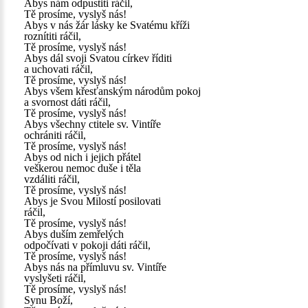
Abys nám odpustiti ráčil,
Tě prosíme, vyslyš nás!
Abys v nás žár lásky ke Svatému kříži
roznítiti ráčil,
Tě prosíme, vyslyš nás!
Abys dál svoji Svatou církev říditi
a uchovati ráčil,
Tě prosíme, vyslyš nás!
Abys všem křesťanským národům pokoj
a svornost dáti ráčil,
Tě prosíme, vyslyš nás!
Abys všechny ctitele sv. Vintíře
ochrániti ráčil,
Tě prosíme, vyslyš nás!
Abys od nich i jejich přátel
veškerou nemoc duše i těla
vzdáliti ráčil,
Tě prosíme, vyslyš nás!
Abys je Svou Milostí posilovati
ráčil,
Tě prosíme, vyslyš nás!
Abys duším zemřelých
odpočívati v pokoji dáti ráčil,
Tě prosíme, vyslyš nás!
Abys nás na přímluvu sv. Vintíře
vyslyšeti ráčil,
Tě prosíme, vyslyš nás!
Synu Boží,