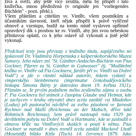
živá a svěží, aby ještě více zesílila, měla by přispět i tato
knížečka, mnou předložená (v originále jen "vorliegendes
Büchlein" - pozn. překl.).
Všem přátelům a ctitelům sv. Vintíře, všem poutníkům a
účastníkům slavností, kteří nějak přispěli k právě vylíčené
obnově a vzestupu, budiž na tomto místě vysloven upřímně
opravdový dík s prosbou ke sv. Vintíři, aby jim svou nebeskou
přímluvou oplatil, co k jeho oslavě už vykonali a jistě ještě
vykonají.
Předchozí texty jsou převzaty z knižního titulu, zapůjčeného mi
laskavostí Dr. Vladimíra Horpeniaka z kašperskohorského Muzea
Šumavy. Jeho název zní "St. Günther-Andachts-Büchlein von Pius
Gockner, Pfarrer zu St. Günther in Gutwasser" (tj. "Modlitební
knížka sv. Vintíře od Pia Gocknera, faráře při sv. Vintíři na Dobré
Vodě") a jde o vlastní náklad autorův, tiskem vydaný u
vimperského Steinbrenera (imprimatur českobudějovického
biskupa Šimona Bárty je datováno dnem 19. května 1921).
Přiznám se, že prvým podnětem mého zesíleného zájmu o osobu
P. Pia Gocknera byl snímek z časopisu Glaube und Heimat, kde
je zachycen v kruhu obyvatel dnes zcela zaniklé vsi Mladoňov
(Lodus) při pastorační návštěvě za svého působení ve farnosti
Rychnov nad Malší (Reichenau an der Maltsch, dříve také
Böhmisch Reichenau). Sem právě nastoupil roku 1929 po
devítiletém pobytu na Dobré Vodě u Hartmanic, kde se zasloužil o
obnovu kříže na Vintířových skalách a poutí k němu. Pius
Gockner se narodil v dnes rovněž zcela zaniklé Mackově Lhotě
(Mosetstift) blízko Ktiše (Tisch) 14. července 1879. Jako