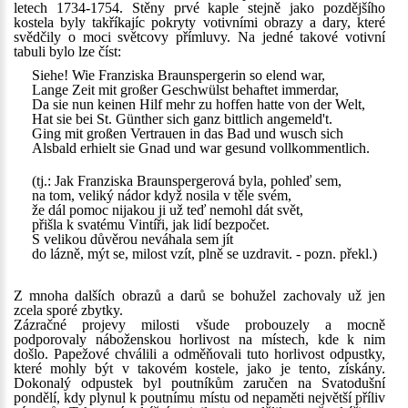
letech 1734-1754. Stěny prvé kaple stejně jako pozdějšího
kostela byly takříkajíc pokryty votivními obrazy a dary, které
svědčily o moci světcovy přímluvy. Na jedné takové votivní
tabuli bylo lze číst:
Siehe! Wie Franziska Braunspergerin so elend war,
Lange Zeit mit großer Geschwülst behaftet immerdar,
Da sie nun keinen Hilf mehr zu hoffen hatte von der Welt,
Hat sie bei St. Günther sich ganz bittlich angemeld't.
Ging mit großen Vertrauen in das Bad und wusch sich
Alsbald erhielt sie Gnad und war gesund vollkommentlich.
(tj.: Jak Franziska Braunspergerová byla, pohleď sem,
na tom, veliký nádor když nosila v těle svém,
že dál pomoc nijakou ji už teď nemohl dát svět,
přišla k svatému Vintíři, jak lidí bezpočet.
S velikou důvěrou neváhala sem jít
do lázně, mýt se, milost vzít, plně se uzdravit. - pozn. překl.)
Z mnoha dalších obrazů a darů se bohužel zachovaly už jen
zcela sporé zbytky.
Zázračné projevy milosti všude probouzely a mocně
podporovaly náboženskou horlivost na místech, kde k nim
došlo. Papežové chválili a odměňovali tuto horlivost odpustky,
které mohly být v takovém kostele, jako je tento, získány.
Dokonalý odpustek byl poutníkům zaručen na Svatodušní
pondělí, kdy plynul k poutnímu místu od nepaměti největší příliv