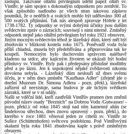
zástupů. Takzvané oltářní privilegium udělil papež oltáři sv.
Vintíře; je sám spojen s dokonalým odpustkem pro zemřelé. To
však způsobilo nadlouho ze všech stran takovou záplavu
poutníků, že o nedělích a svátcích mohlo být udělováno 300 až
500 svatých přijímání. Tak nás alespoň zpravuje Höfele z let
1738-1782. Ty odpustky se svými dobrými účinky jsou dalším
svědectvím zpráv o zázracích; souvisejí s nimi niterně. Zmíněný
odpustek stejně jako oltářní privilegium byl roku 1921 obnoven.
Jiným mocným svědectvím téhož je lázeňský dům, který měl být
zbudován v blízkosti kostela roku 1675. Poněvadž voda byla
příliš chladná, musela být předehřívána a připravována tak ke
koupeli. Nemocným bylo duchovním správcem naléhavě
kladeno na srdce, aby kajícným životem se ukázali být hodni
přímluvy sv. Vintíře. Byly pak i předepsány příslušné modlitby
před a po lázni. Jen k uspokojení nějaké zvědavosti nikomu
dovolena nebyla. - Lázeňský dům neslouží už dnes svému
účelu, je v něm dnes umístěn "Kaufhaus Adler" (zřejmě jde o
dnešní Muzeum Dr. Šimona Adlera - pozn. překl.), lázeňské
zařízení už neexistuje, sama budova je ale tichým svědkem
zázraků, které se v ní udály.
Našli se vděční lidé, kteří zastřešili Vintířův pramen (ten změnil
původní název osady "Breznich" na Dobrou Vodu /Gutwasser/ -
pozn. překl.): od roku 1845 stojí nad ním kamenný altán (se
šindelovou střechou, dnes znovu upravený - pozn. překl.), do
kterého v roce 1881 věnoval jeden ze ctitelů sv. Vintíře ze
Sušice (Schüttenhofen) světcovu podobiznu. Pod Vintířovými
skalami byla roku 1841 zbudována kaple s právě zmíněným
obrazem.