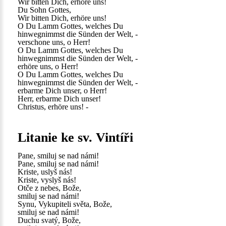
Wir bitten Dich, erhöre uns!
Du Sohn Gottes,
Wir bitten Dich, erhöre uns!
O Du Lamm Gottes, welches Du
hinwegnimmst die Sünden der Welt, -
verschone uns, o Herr!
O Du Lamm Gottes, welches Du
hinwegnimmst die Sünden der Welt, -
erhöre uns, o Herr!
O Du Lamm Gottes, welches Du
hinwegnimmst die Sünden der Welt, -
erbarme Dich unser, o Herr!
Herr, erbarme Dich unser!
Christus, erhöre uns! -
Litanie ke sv. Vintíři
Pane, smiluj se nad námi!
Pane, smiluj se nad námi!
Kriste, uslyš nás!
Kriste, vyslyš nás!
Otče z nebes, Bože,
smiluj se nad námi!
Synu, Vykupiteli světa, Bože,
smiluj se nad námi!
Duchu svatý, Bože,