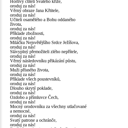
Horlivý ctiteli Svatého kříže,
oroduj za nás!
Věrný obraze Jana Křtitele,
oroduj za nás!
Učiteli osamělého a Bohu oddaného
života,
oroduj za nás!
Příklade zbožnosti,
oroduj za nás!
Miláčku Nejsvětějšího Srdce Ježíšova,
oroduj za nás!
Slávyplný přemožiteli zlého nepřítele,
oroduj za nás!
Věrný následovníku přikázání půstu,
oroduj za nás!
Muži přísného života,
oroduj za nás!
Příklade všech poustevníků,
oroduj za nás!
Dlouho skrytý poklade,
oroduj za nás!
Ozdobo a přímluvce Čech,
oroduj za nás!
Mocný orodovníku za všechny utlačované
a nemocné,
oroduj za nás!
Svatý patrone a ochránče,
oroduj za nás!