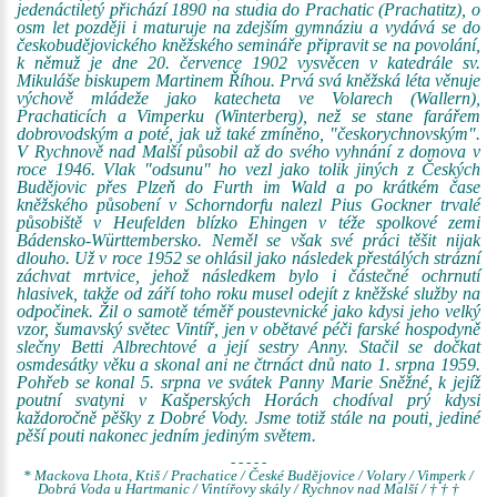
jedenáctiletý přichází 1890 na studia do Prachatic (Prachatitz), o
osm let později i maturuje na zdejším gymnáziu a vydává se do
českobudějovického kněžského semináře připravit se na povolání,
k němuž je dne 20. července 1902 vysvěcen v katedrále sv.
Mikuláše biskupem Martinem Říhou. Prvá svá kněžská léta věnuje
výchově mládeže jako katecheta ve Volarech (Wallern),
Prachaticích a Vimperku (Winterberg), než se stane farářem
dobrovodským a poté, jak už také zmíněno, "českorychnovským".
V Rychnově nad Malší působil až do svého vyhnání z domova v
roce 1946. Vlak "odsunu" ho vezl jako tolik jiných z Českých
Budějovic přes Plzeň do Furth im Wald a po krátkém čase
kněžského působení v Schorndorfu nalezl Pius Gockner trvalé
působiště v Heufelden blízko Ehingen v téže spolkové zemi
Bádensko-Württembersko. Neměl se však své práci těšit nijak
dlouho. Už v roce 1952 se ohlásil jako následek přestálých strázní
záchvat mrtvice, jehož následkem bylo i částečné ochrnutí
hlasivek, takže od září toho roku musel odejít z kněžské služby na
odpočinek. Žil o samotě téměř poustevnické jako kdysi jeho velký
vzor, šumavský světec Vintíř, jen v obětavé péči farské hospodyně
slečny Betti Albrechtové a její sestry Anny. Stačil se dočkat
osmdesátky věku a skonal ani ne čtrnáct dnů nato 1. srpna 1959.
Pohřeb se konal 5. srpna ve svátek Panny Marie Sněžné, k jejíž
poutní svatyni v Kašperských Horách chodíval prý kdysi
každoročně pěšky z Dobré Vody. Jsme totiž stále na pouti, jediné
pěší pouti nakonec jedním jediným světem.
- - - - -
* Mackova Lhota, Ktiš / Prachatice / České Budějovice / Volary / Vimperk /
Dobrá Voda u Hartmanic / Vintířovy skály / Rychnov nad Malší / † † †