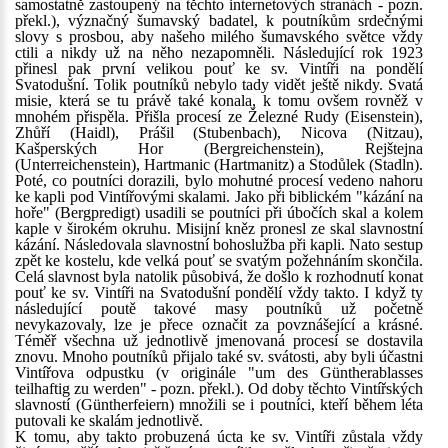
samostatně zastoupený na těchto internetových stranách - pozn.
překl.), význačný šumavský badatel, k poutníkům srdečnými
slovy s prosbou, aby našeho milého šumavského světce vždy
ctili a nikdy už na něho nezapomněli. Následující rok 1923
přinesl pak první velikou pouť ke sv. Vintíři na pondělí
Svatodušní. Tolik poutníků nebylo tady vidět ještě nikdy. Svatá
misie, která se tu právě také konala, k tomu ovšem rovněž v
mnohém přispěla. Přišla procesí ze Železné Rudy (Eisenstein),
Zhůří (Haidl), Prášil (Stubenbach), Nicova (Nitzau),
Kašperských Hor (Bergreichenstein), Rejštejna
(Unterreichenstein), Hartmanic (Hartmanitz) a Stodůlek (Stadln).
Poté, co poutníci dorazili, bylo mohutné procesí vedeno nahoru
ke kapli pod Vintířovými skalami. Jako při biblickém "kázání na
hoře" (Bergpredigt) usadili se poutníci při úbočích skal a kolem
kaple v širokém okruhu. Misijní kněz pronesl ze skal slavnostní
kázání. Následovala slavnostní bohoslužba při kapli. Nato sestup
zpět ke kostelu, kde velká pouť se svatým požehnáním skončila.
Celá slavnost byla natolik působivá, že došlo k rozhodnutí konat
pouť ke sv. Vintíři na Svatodušní pondělí vždy takto. I když ty
následující poutě takové masy poutníků už početně
nevykazovaly, lze je přece označit za povznášející a krásné.
Téměř všechna už jednotlivě jmenovaná procesí se dostavila
znovu. Mnoho poutníků přijalo také sv. svátosti, aby byli účastni
Vintířova odpustku (v originále "um des Güntherablasses
teilhaftig zu werden" - pozn. překl.). Od doby těchto Vintířských
slavností (Güntherfeiern) množili se i poutníci, kteří během léta
putovali ke skalám jednotlivě.
K tomu, aby takto probuzená úcta ke sv. Vintíři zůstala vždy