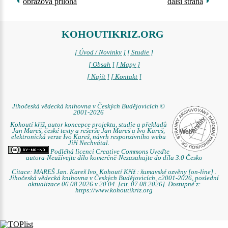
obrazová příloha
další strana
KOHOUTIKRIZ.ORG
[ Úvod / Novinky ]
[ Studie ]
[ Obsah ]
[ Mapy ]
[ Najít ]
[ Kontakt ]
Jihočeská vědecká knihovna v Českých Budějovicích ©
2001-2026
Kohoutí kříž, autor koncepce projektu, studie a překladů
Jan Mareš, české texty a rešerše Jan Mareš a Ivo Kareš,
elektronická verze Ivo Kareš, návrh responzivního webu
Jiří Nechvátal.
Podléhá licenci Creative Commons Uveďte
autora-Neužívejte dílo komerčně-Nezasahujte do díla 3.0 Česko
Citace: MAREŠ Jan. Kareš Ivo. Kohoutí Kříž : šumavské ozvěny [on-line] .
Jihočeská vědecká knihovna v Českých Budějovicích, c2001-2026, poslední
aktualizace 06.08.2026 v 20.04. [cit. 07.08.2026]. Dostupné z:
https://www.kohoutikriz.org