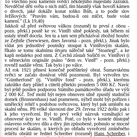
To všechno jsou kamenní svědci někdejšího majestátu zázraků.
Nevděčné děti světa o nich mlčí, tím hlasitěji však hovoří kámen
o divech, jaké dokáže konat toliko Bůh, a to podle slov
Ježíšových: "Pravím vám, budou-li oni mlčet, bude volat
kamení." (Lk 19,40)
Jakkoli už před světovou válkou (rozuměj tu první z obou -
pozn. překl.) poutě ke sv. Vintíři silně poklesly, tak během ní
ustaly téměř docela. Jen tu a tam sem přicházíval zbožný houfec
ze Zejbiše (Seewiesen, dnes Javorná - pozn. překl.). Jinak bylo
vídat jen jednotlivé poutníky stoupat k Vintířovým skalám,
říkalo se tomu skalnímu útvaru nářečně také "Stoariegl", a ke
kapli nedaleko pod nimi. Z Čechů zůstali Sušičtí sv. Vintířovi (i
v německém originále psáno "dem sv. Vintíř" - pozn. překl.)
rovněž nadále věrni. Tak bylo i po válce.
Až rok 1921 přinesl konečně potěšitelný obrat. Šumavskému
světci se začalo dostávat větší pozornosti. Byl vytvořen tzv.
"Güntherfond" (tj. "Vintířův fond" - pozn. překl.), kterému
zakrátko dary přátel a ctitelů přiteklo proudem 5 000 Kč. Navíc
byl ještě posílen podporou Státního památkového úřadu ve výši
2 000 Kč. Teď mohl být nejen obnoven silně zpustlý studniční
domek (Brunnenhaus) nad pramenem, nýbrž mohl být pořízen i
umělecký reliéf s podobou světcovou, který byl pak umístěn na
skalní stěnu. Při velké slavnosti dne 29. června 1922 došlo pak i
k jeho vysvěcení. Byl to prvý velký názvuk vzmáhající se
obnovené úcty ke sv. Vintíři. Poté, co bylo v kostele důstojně
oslaveno světcovo dílo a divy jím způsobené, pohnulo se mocné
procesí ke skalám, u kterých po obřadu vysvěcení zmíněného
reliéfu obrátil se ředitel Schreiber (rozuměj
Hans Schreiber
, i