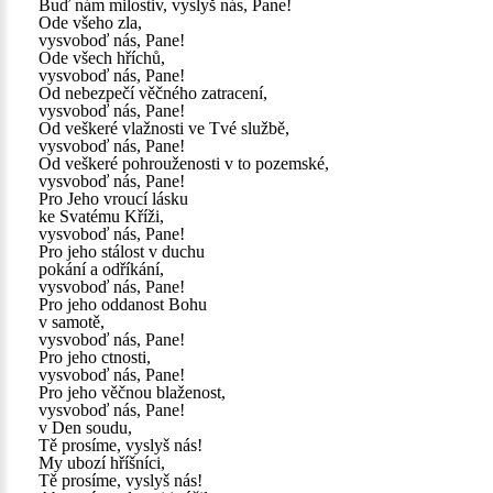
Buď nám milostiv, vyslyš nás, Pane!
Ode všeho zla,
vysvoboď nás, Pane!
Ode všech hříchů,
vysvoboď nás, Pane!
Od nebezpečí věčného zatracení,
vysvoboď nás, Pane!
Od veškeré vlažnosti ve Tvé službě,
vysvoboď nás, Pane!
Od veškeré pohrouženosti v to pozemské,
vysvoboď nás, Pane!
Pro Jeho vroucí lásku
ke Svatému Kříži,
vysvoboď nás, Pane!
Pro jeho stálost v duchu
pokání a odříkání,
vysvoboď nás, Pane!
Pro jeho oddanost Bohu
v samotě,
vysvoboď nás, Pane!
Pro jeho ctnosti,
vysvoboď nás, Pane!
Pro jeho věčnou blaženost,
vysvoboď nás, Pane!
v Den soudu,
Tě prosíme, vyslyš nás!
My ubozí hříšníci,
Tě prosíme, vyslyš nás!