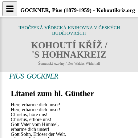
GOCKNER, Pius (1879-1959) - Kohoutikriz.org
JIHOČESKÁ VĚDECKÁ KNIHOVNA V ČESKÝCH
BUDĚJOVICÍCH
KOHOUTÍ KŘÍŽ /
'S HOHNAKREIZ
Šumavské ozvěny / Des Waldes Widerhall
PIUS GOCKNER
Litanei zum hl. Günther
Herr, erbarme dich unser!
Herr, erbarme dich unser!
Christus, höre uns!
Christus, erhöre uns!
Gott Vater vom Himmel,
erbarme dich unser!
Gott Sohn, Erlöser der Welt,