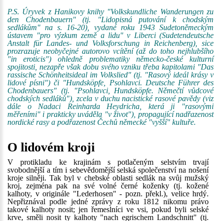
P.S. Úryvek z Hanikovy knihy "Volkskundliche Wanderungen zu
den Chodenbauern" (tj. "Lidopisná putování k chodským
sedlákům" na s. 16-20), vydané roku 1943 Sudetoněmeckým
ústavem "pro výzkum země a lidu" v Liberci (Sudetendeutsche
Anstalt für Landes- und Volksforschung in Reichenberg), sice
prozrazuje neobyčejné autorovo vcítění (až do toho nejhlubšího
"in eroticis") ohledně problematiky německo-české kulturní
spojitosti, nezapře však dobu svého vzniku třeba kapitolami "Das
rassische Schönheitsideal im Volkslied" (tj. "Rasový ideál krásy v
lidové písni") či "Hundsköpfe, Psohlavci. Deutsche Führer des
Chodenbauers" (tj. "Psohlavci, Hundsköpfe. Němečtí vůdcové
chodských sedláků"), zcela v duchu nacistické rasové pavědy (viz
dále o Nadaci Reinharda Heydricha, která ji "rasovými
měřeními" i prakticky uváděla "v život"), propagující nadřazenost
nordické rasy a podřazenost Čechů německé "vyšší" kultuře.
O lidovém kroji
V protikladu ke krajinám s potlačeným selstvím trvají
svobodnější a tím i sebevědomější selská společenství na nošení
kroje silněji. Tak byl v chebské oblasti sedlák na svůj mužský
kroj, zejména pak na své volné černé koženky (tj. kožené
kalhoty, v originále "Lederhosen" - pozn. překl.), velice hrdý.
Nepřiznával podle jedné zprávy z roku 1812 nikomu právo
takové kalhoty nosit; jen řemeslníci ve vsi, pokud byli selské
krve, směli nosit ty kalhoty "nach egrischem Landschnitt" (tj.