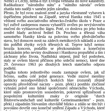
Němci a Čechy, nemá-li být Evropa vehnána do nové katastrofy.
Radikalizace "národního státu" a "státního národa" ovšem
zhatila tuto naději v samém jejím zárodku.
Přesto, že byl svou znalostí země a jazyka všestranně vybaven k
úspěšnému působení na Západě, setrval Hanika roku 1945 u
vědomí svého asociativního německo-českého úkolu v Praze a
byl zuřivě zaslepenou masou vyhaněčů uvržen po nevýslovném
mučení do vyhlazovacího lágru. Poté, co doslova po jeho boku
zemřel hlady archivní ředitel Dr. Prochno a tělesná váha
samotného Haniky klesla na polovinu svého předválečného
stavu, byl donucen nosit na zádech metrákových nákladů a zcela
tím pohřbít zbytky svých tělesných sil. Teprve když nemoc
hrozila koncem, podařilo se přezkoumáním a konečným
prokázáním jeho neviny dosáhnout i Hanikova propuštění a tím i
záchrany jeho života. Nadlidská utrpení, jimž byl podroben,
staly se ovšem hlavní příčinou jeho srdeční nemoci, které dne
29. července 1963 po dlouhých letech statečného odporu
podlehl.
Tragika tohoto jednotlivého osudu zastupuje ovšem, jak už
řečeno, sudbu celé jedné generace. Vedle mizivé menšiny
politicky nezodpovědných horkých hlav (rozuměj zřejmě
opravdu přesvědčené nacisty - pozn. překl.) postihlo zločinné
vyhnání právě ono lidské společenství německého Východu,
které stálo prostorovým sousedstvím, pokrevní spřízněností a
pospolnými kulturními znaky (v originále "durch
Blutsverwandschaft und kulturelle Gemeinsamkeiten" - pozn.
překl.) západním Slovanům obzvláště blízko a zdálo se tím být i
povoláno dovršit ono konečné smíření Západu a Východu, které