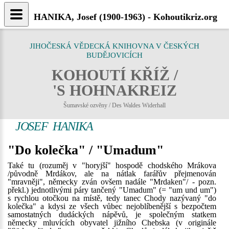
HANIKA, Josef (1900-1963) - Kohoutikriz.org
JIHOČESKÁ VĚDECKÁ KNIHOVNA V ČESKÝCH
BUDĚJOVICÍCH
KOHOUTÍ KŘÍŽ /
'S HOHNAKREIZ
Šumavské ozvěny / Des Waldes Widerhall
JOSEF HANIKA
"Do kolečka" / "Umadum"
Také tu (rozuměj v "horyjší" hospodě chodského Mrákova
/původně Mrdákov, ale na nátlak farářův přejmenován
"mravněji", německy zván ovšem nadále "Mrdaken"/ - pozn.
překl.) jednotlivými páry tančený "Umadum" (= "um und um")
s rychlou otočkou na místě, tedy tanec Chody nazývaný "do
kolečka" a kdysi ze všech vůbec nejoblíbenější s bezpočtem
samostatných dudáckých nápěvů, je společným statkem
německy mluvících obyvatel jižního Chebska (v originále