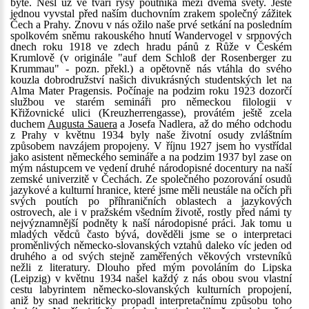
bytě. Nesl už ve tváři rysy poutníka mezi dvěma světy. Ještě
jednou vyvstal před naším duchovním zrakem společný zážitek
Čech a Prahy. Znovu v nás ožilo naše prvé setkání na posledním
spolkovém sněmu rakouského hnutí Wandervogel v srpnových
dnech roku 1918 ve zdech hradu pánů z Růže v Českém
Krumlově (v originále "auf dem Schloß der Rosenberger zu
Krummau" - pozn. překl.) a opětovně nás vtáhla do svého
kouzla dobrodružství našich divukrásných studentských let na
Alma Mater Pragensis. Počínaje na podzim roku 1923 dozorčí
službou ve starém semináři pro německou filologii v
Křižovnické ulici (Kreuzherrengasse), provátém ještě zcela
duchem
Augusta Sauera
a Josefa Nadlera, až do mého odchodu
z Prahy v květnu 1934 byly naše životní osudy zvláštním
způsobem navzájem propojeny. V říjnu 1927 jsem ho vystřídal
jako asistent německého semináře a na podzim 1937 byl zase on
mým nástupcem ve vedení druhé národopisné docentury na naší
zemské univerzitě v Čechách. Ze společného pozorování osudů
jazykové a kulturní hranice, které jsme měli neustále na očích při
svých poutích po příhraničních oblastech a jazykových
ostrovech, ale i v pražském všedním životě, rostly před námi ty
nejvýznamnější podněty k naší národopisné práci. Jak tomu u
mladých vědců často bývá, dověděli jsme se o interpretaci
proměnlivých německo-slovanských vztahů daleko víc jeden od
druhého a od svých stejně zaměřených věkových vrstevníků
nežli z literatury. Dlouho před mým povoláním do Lipska
(Leipzig) v květnu 1934 našel každý z nás obou svou vlastní
cestu labyrintem německo-slovanských kulturních propojení,
aniž by snad nekriticky propadl interpretačnímu způsobu toho