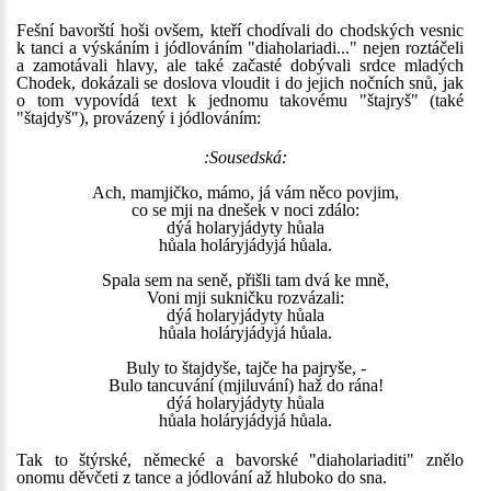
Fešní bavorští hoši ovšem, kteří chodívali do chodských vesnic
k tanci a výskáním i jódlováním "diaholariadi..." nejen roztáčeli
a zamotávali hlavy, ale také začasté dobývali srdce mladých
Chodek, dokázali se doslova vloudit i do jejich nočních snů, jak
o tom vypovídá text k jednomu takovému "štajryš" (také
"štajdyš"), provázený i jódlováním:
:Sousedská:
Ach, mamjičko, mámo, já vám něco povjim,
co se mji na dnešek v noci zdálo:
dýá holaryjádyty hůala
hůala holáryjádyjá hůala.
Spala sem na seně, přišli tam dvá ke mně,
Voni mji sukničku rozvázali:
dýá holaryjádyty hůala
hůala holáryjádyjá hůala.
Buly to štajdyše, tajče ha pajryše, -
Bulo tancuvání (mjiluvání) haž do rána!
dýá holaryjádyty hůala
hůala holáryjádyjá hůala.
Tak to štýrské, německé a bavorské "diaholariaditi" znělo
onomu děvčeti z tance a jódlování až hluboko do sna.