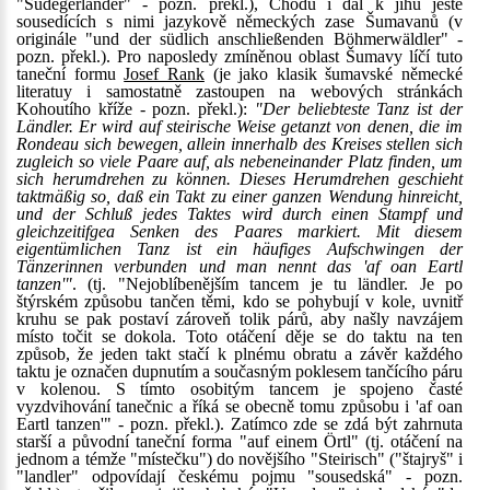
"Südegerländer" - pozn. překl.), Chodů i dál k jihu ještě
sousedících s nimi jazykově německých zase Šumavanů (v
originále "und der südlich anschließenden Böhmerwäldler" -
pozn. překl.). Pro naposledy zmíněnou oblast Šumavy líčí tuto
taneční formu
Josef Rank
(je jako klasik šumavské německé
literatuy i samostatně zastoupen na webových stránkách
Kohoutího kříže - pozn. překl.):
"Der beliebteste Tanz ist der
Ländler. Er wird auf steirische Weise getanzt von denen, die im
Rondeau sich bewegen, allein innerhalb des Kreises stellen sich
zugleich so viele Paare auf, als nebeneinander Platz finden, um
sich herumdrehen zu können. Dieses Herumdrehen geschieht
taktmäßig so, daß ein Takt zu einer ganzen Wendung hinreicht,
und der Schluß jedes Taktes wird durch einen Stampf und
gleichzeitifgea Senken des Paares markiert. Mit diesem
eigentümlichen Tanz ist ein häufiges Aufschwingen der
Tänzerinnen verbunden und man nennt das 'af oan Eartl
tanzen'"
. (tj. "Nejoblíbenějším tancem je tu ländler. Je po
štýrském způsobu tančen těmi, kdo se pohybují v kole, uvnitř
kruhu se pak postaví zároveň tolik párů, aby našly navzájem
místo točit se dokola. Toto otáčení děje se do taktu na ten
způsob, že jeden takt stačí k plnému obratu a závěr každého
taktu je označen dupnutím a současným poklesem tančícího páru
v kolenou. S tímto osobitým tancem je spojeno časté
vyzdvihování tanečnic a říká se obecně tomu způsobu i 'af oan
Eartl tanzen'" - pozn. překl.). Zatímco zde se zdá být zahrnuta
starší a původní taneční forma "auf einem Örtl" (tj. otáčení na
jednom a témže "místečku") do novějšího "Steirisch" ("štajryš" i
"landler" odpovídají českému pojmu "sousedská" - pozn.