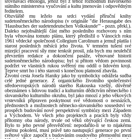
srovnávací etnologii, jehož byl z téhož rozhodnutí Bavorského
státního ministerstva vyučování a kultu jmenován i odpovědným
ředitelem.
Obzvláště mu leželo na srdci vydání příruční knihy
sudetoněmeckého národopisu (v originále "die Herausgabe des
'Hausbuches der sudetendeutschen Volkskunde'" - pozn. překl.).
Daleko nejobsáhlejší část mého posledního rozhovoru s ním
byla věnována tomuto plánu, který předložil o Vánocích roku
1961 vědecké společnosti Collegium Carolinum a jemuž platila i
starost posledních měsíců jeho života. V temném tušení své
mizející pracovní síly mne tenkrát prosil, zda bych mu neulehčil
převzetím redakce a dokončení pasáže, věnované historii
sudetoněmeckého národopisu; byl si přitom vědom povinnosti
podržet ve vlastních rukou svěřený mu oddíl o lidovém kroji.
Teprve smrt ho i této starosti s konečnou platností zbavila.
Životní cesta Josefa Haniky jako by symbolicky odrážela sudba
celé jedné generace. Z organického životního společenství
středoevropských národů starého Rakouska vzešlý, důvěrně
obeznámen s lidovou tradicí a kulturním dědictvím německého i
slovanského kulturního okruhu, byl jako mnozí z jeho věkových
vrstevníků připraven poskytnout své vědomosti o nesnázích,
přednostech a možnostech německo-slovanského sousedství ve
prospěch budování nové perspektivní symbiózy mezi Západem
a Východem. Ve všech jeho projektech a pracích byly vždy
přítomny oba národy, trvale od věků obývající českou zemi.
Bylo to jeho pevné přesvědčení: nepodařilo-li se to nijakému
jinému pokolení, musí právě tato nastupující generace po první
světové válce započít s budováním osudového přemostění mezi