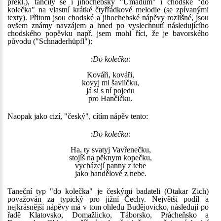
překl.), tančily se i jihochebský "Umadum" i chodské "do
kolečka" na vlastní krátké čtyřřádkové melodie (se zpívanými
texty). Přitom jsou chodské a jihochebské nápěvy rozlišné, jsou
ovšem známy navzájem a hned po vyslechnutí následujícího
chodského popěvku např. jsem mohl říci, že je bavorského
původu ("Schnaderhüpfl"):
:Do kolečka:
Kováři, kováři,
kovyj mi šavličku,
já si s ní pojedu
pro Hančičku.
Naopak jako cizí, "český", cítím nápěv tento:
:Do kolečka:
Ha, ty svatyj Vavřenečku,
stojíš na pěknym kopečku,
vycházejí panny z tebe
jako handělové z nebe.
Taneční typ "do kolečka" je českými badateli (Otakar Zich)
považován za typický pro jižní Čechy. Největší podíl a
nejkrásnější nápěvy má v tom ohledu Budějovicko, následují po
řadě Klatovsko, Domažlicko, Táborsko, Prácheňsko a