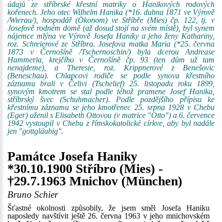
údajů ze stříbrské křestní matriky o Hanikových rodových
kořenech. Jeho otec Wilhelm Hanika (*16. dubna 1871 ve Výrově
/Wierau/), hospodář (Ökonom) ve Stříbře (Mies) čp. 122, tj. v
Josefově rodném domě (až dosud stojí na svém místě), byl synem
nájemce mlýna ve Výrově Josefa Haniky a jeho ženy Kathariny,
roz. Schreierové ze Stříbra. Josefova matka Maria (*25. června
1873 v Černošíně /Tschernoschin/) byla dcerou Andrease
Hammerla, krejčího v Černošíně čp. 93 (ten dům už tam
nenajdeme), a Theresie, roz. Krippnerové z Benešovic
(Beneschau). Chlapcovi rodiče se podle synova křestního
záznamu brali v Čelivi (Tschelief) 25. listopadu roku 1899,
synovým kmotrem se stal podle téhož pramene Josef Hanika,
stříbrský švec (Schuhmacher). Podle pozdějšího přípisu ke
křestnímu záznamu se jeho kmotřenec 25. srpna 1928 v Chebu
(Eger) oženil s Elisabeth Ottovou (v matrice "Otto") a 6. července
1942 vystoupil v Chebu z římskokatolické církve, aby byl nadále
jen "gottgläubig".
Památce Josefa Haniky
*30.10.1900 Stříbro (Mies) -
†29.7.1963 Mnichov (München)
Bruno Schier
Šťastné okolnosti způsobily, že jsem směl Josefa Haniku
naposledy navštívit ještě 26. června 1963 v jeho mnichovském