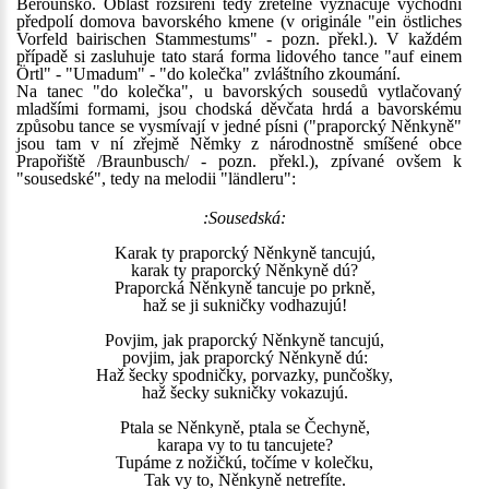
Berounsko. Oblast rozšíření tedy zřetelně vyznačuje východní
předpolí domova bavorského kmene (v originále "ein östliches
Vorfeld bairischen Stammestums" - pozn. překl.). V každém
případě si zasluhuje tato stará forma lidového tance "auf einem
Örtl" - "Umadum" - "do kolečka" zvláštního zkoumání.
Na tanec "do kolečka", u bavorských sousedů vytlačovaný
mladšími formami, jsou chodská děvčata hrdá a bavorskému
způsobu tance se vysmívají v jedné písni ("praporcký Něnkyně"
jsou tam v ní zřejmě Němky z národnostně smíšené obce
Prapořiště /Braunbusch/ - pozn. překl.), zpívané ovšem k
"sousedské", tedy na melodii "ländleru":
:Sousedská:
Karak ty praporcký Něnkyně tancujú,
karak ty praporcký Něnkyně dú?
Praporcká Něnkyně tancuje po prkně,
haž se ji sukničky vodhazujú!
Povjim, jak praporcký Něnkyně tancujú,
povjim, jak praporcký Něnkyně dú:
Haž šecky spodničky, porvazky, punčošky,
haž šecky sukničky vokazujú.
Ptala se Něnkyně, ptala se Čechyně,
karapa vy to tu tancujete?
Tupáme z nožičkú, točíme v kolečku,
Tak vy to, Něnkyně netrefíte.