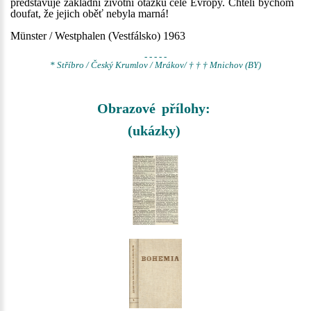
představuje základní životní otázku celé Evropy. Chtěli bychom
doufat, že jejich oběť nebyla marná!
Münster / Westphalen (Vestfálsko) 1963
- - - - -
* Stříbro / Český Krumlov / Mrákov/ † † † Mnichov (BY)
Obrazové přílohy:
(ukázky)