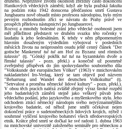
druhého. Nepříznivé životní okolnosti zbrzdily často dokončení
Hanikových vědeckých záměrů; když ale byla pražská fakulta
na podzim roku 1942 donucena předčasnou smrtí Gustava
Jungbauera nově obsadit místo profesora národopisu, bylo mým
pevným rozhodnutím zříci se návratu do Prahy právě ve
prospěch přítelova nástupnictví po Jungbauerovi.
Rozvoj a mnohdy bolestné zrání jeho vědecké osobnosti jsem
měl příležitost představit ve druhém svazku této ročenky v
laudatiu k jeho šedesátinám. K tehdy v něm připomenutým
hlavním dosaženým výsledkům vybojoval v posledních
měsících života na neúprosném osudu ještě cenný článek "Der
gotische Maskenruf
tul tul
am Hof zu Byzanz und römisch
talassio
" (tj. "Gótský pokřik
tul tul
na byzantském dvoře a
římské talassio" - pozn. překl.) a konečně už posmrtně
zveřejněný příspěvek do jím spoluvydaného souborného díla
"Volkskunde der europäischen Völker" (1963) v mnichovském
nakladatelství Iro-Verlag, který se tam objevil pod názvem
"Beharrung und Wandel der deutschen Volkskultur" (tj.
"Setrvalost a proměna německé lidové kultury" - pozn. překl.).
V obou těch pracích nalézá zvláště zřejmý výraz široké rozpětí
jeho badatelských záměrů stejně jako veškerý půvab jeho
vědeckého podání, jeho jazykového a myšlenkového stylu. Jeho
odchodem ztrácí německý národopis svého nejvýznamnějšího
krojového badatele, od něhož jsme směli očekávat nejen
dokončení práce o sudetoněmeckých lidových krojích, nýbrž i
souhrnné vylíčení krojového bohatství všech středoevropských
etnik. Krátce před smrtí se dočkal ke své radosti 1. dubna 1963
na mnichovské univerzitě založeného semináře pro německou a