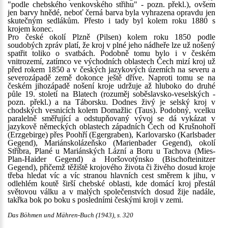
"podle chebského venkovského střihu" - pozn. překl.), ovšem
jen barvy hnědé, neboť černá barva byla vyhrazena opravdu jen
skutečným sedlákům. Přesto i tady byl kolem roku 1880 s
krojem konec.
Pro české okolí Plzně (Pilsen) kolem roku 1850 podle
soudobých zpráv platí, že kroj v plné jeho nádheře lze už nošený
spatřit toliko o svatbách. Podobně tomu bylo i v českém
vnitrozemí, zatímco ve východních oblastech Čech mizí kroj už
před rokem 1850 a v českých jazykových územích na severu a
severozápadě země dokonce ještě dříve. Naproti tomu se na
českém jihozápadě nošení kroje udržuje až hluboko do druhé
půle 19. století na Blatech (rozuměj soběslavsko-veselských -
pozn. překl.) a na Táborsku. Dodnes živý je selský kroj v
chodských vesnicích kolem Domažlic (Taus). Podobný, vcelku
paralelně směřující a odstupňovaný vývoj se dá vykázat v
jazykově německých oblastech západních Čech od Krušnohoří
(Erzgebirge) přes Poohří (Egergraben), Karlovarsko (Karlsbader
Gegend), Mariánskolázeňsko (Marienbader Gegend), okolí
Stříbra, Plané u Mariánských Lázní a Boru u Tachova (Mies-
Plan-Haider Gegend) a Horšovotýnsko (Bischofteinitzer
Gegend), přičemž těžiště krojového života či živého dosud kroje
třeba hledat víc a víc stranou hlavních cest směrem k jihu, v
odlehlém koutě širší chebské oblasti, kde domácí kroj přestál
světovou válku a v malých společenstvích dosud žije nadále,
takřka bok po boku s posledními českými kroji v zemi.
Das Böhmen und Mähren-Buch (1943), s. 320