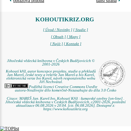
obrazová příloha
další strana
KOHOUTIKRIZ.ORG
[ Úvod / Novinky ]
[ Studie ]
[ Obsah ]
[ Mapy ]
[ Najít ]
[ Kontakt ]
Jihočeská vědecká knihovna v Českých Budějovicích ©
2001-2026
Kohoutí kříž, autor koncepce projektu, studie a překladů
Jan Mareš, české texty a rešerše Jan Mareš a Ivo Kareš,
elektronická verze Ivo Kareš, návrh responzivního webu
Jiří Nechvátal.
Podléhá licenci Creative Commons Uveďte
autora-Neužívejte dílo komerčně-Nezasahujte do díla 3.0 Česko
Citace: MAREŠ Jan. Kareš Ivo. Kohoutí Kříž : šumavské ozvěny [on-line] .
Jihočeská vědecká knihovna v Českých Budějovicích, c2001-2026, poslední
aktualizace 06.08.2026 v 20.04. [cit. 06.08.2026]. Dostupné z:
https://www.kohoutikriz.org