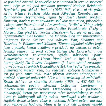
Je poměrně bizarní, že hovoří-li se v předchozím textu o společné
zemi, děje se tak pod neblahou patronací Nadace Reinharda
Heydricha pro vědecké bádání (1942-1945, více o ní viz práce
Jiřího Němce
Pražská věda mezi Alfredem Rosenbergem a
Reinhardem Heydrichem
), jejímž byl Josef Hanika předním
činitelem, navíc v knize nakladatelství Volk und Reich, působícího
v okupované Praze (a také v Amsterdamu, Berlíně a Vídni), tehdy
hlavním městě nacizmem znetvořeného Protektorátu Čechy a
Morava. Kus před Hanikovým příspěvkem figuruje na stránkách
reprezentativní Das Böhmen und Mähren-Buch stať univerzitního
profesora Bruno Schiera pod názvem Flur, Siedlung und
Hausbau in Böhmen und Mähren. Tématu západočeského kroje
jako v pasáži, kterou uvádíme v překladu na ukázku, se ovšem
Hanika věnoval už před válkou titulem Die Erforschung des
westböhmischen Volkstrachten, vyšlým nákladem Spolku
Šumavského muzea v Horní Plané. Jistě to bylo i tím, že
hornoplánský
Dr. Gustav Jungbauer
(je i samostatně zastoupen
na webových stránkách Kohoutího kříže), který edici "ve prospěch
Šumavského muzea" vedl, byl vědeckým kolegou Hanikovým a
ten po jeho smrti roku 1942 převzal katedru národopisu na
pražské německé univerzitě. Více o tom nekrolog už zmíněného
Bruno Schiera ve sborníku Bohemia (1963, s. 457-466, tom
velezáslužném počinu sdružení Collegium Carolinum v
mnichovském nakladatelství Oldenbourg i s podrobnou
bibliografií, kterou pro nedostatek místa nepřebíráme), ve svém
textu (v bibliografii nikoli) ovšem zamlčující zcela osudovou
kapitolu druhé světové války a nacizmu. Mlčení ovšem má také
svou výpovědní hodnotu. Místa si tu však jistě zaslouží několik