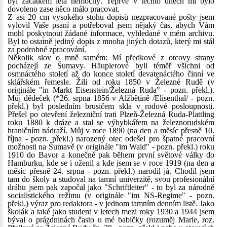
byl začátkem léta nemocný. Teprve v těchto dnech mi bylo
dovoleno zase něco málo pracovat.
Z asi 20 cm vysokého stohu dopisů nezpracované pošty jsem
vylovil Vaše psaní a potřeboval jsem nějaký čas, abych Vám
mohl poskytnout žádané informace, vyhledané v mém archivu.
Byl to ostatně jediný dopis z mnoha jiných dotazů, který mi stál
za podrobné zpracování.
Několik slov o mně samém: Mí předkové z otcovy strany
pocházejí ze Šumavy. Häuplerové byli téměř všichni od
osmnáctého století až do konce století devatenáctého činní ve
sklářském řemesle. Žili od roku 1850 v Železné Rudě (v
originále "in Markt Eisenstein/Železná Ruda" - pozn. překl.).
Můj dědeček (*26. srpna 1856 v Alžbětíně /Elisenthal/ - pozn.
překl.) byl posledním brusičem skla v rodové posloupnosti.
Přešel po otevření železniční trati Plzeň-Železná Ruda-Plattling
roku 1880 k dráze a stal se výhybkářem na železnorudském
hraničním nádraží. Můj v roce 1890 (na den a měsíc přesně 10.
října - pozn. překl.) narozený otec odešel pro špatné pracovní
možnosti na Šumavě (v originále "im Wald" - pozn. překl.) roku
1910 do Bavor a konečně pak během první světové války do
Hamburku, kde se i oženil a kde jsem se v roce 1919 (na den a
měsíc přesně 24. srpna - pozn. překl.) narodil já. Chodil jsem
tam do školy a studoval na tamní univerzitě, svou profesionální
dráhu jsem pak započal jako "Schriftleiter" - to byl za národně
socialistického režimu (v originále "im NS-Regime" - pozn.
překl.) výraz pro redaktora - v jednom tamním denním listě. Jako
školák a také jako student v letech mezi roky 1930 a 1944 jsem
býval o prázdninách často u mé babičky (rozuměj Marie, roz.