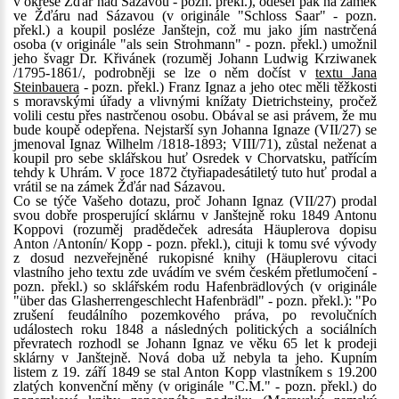
v okrese Žďár nad Sázavou - pozn. překl.), odešel pak na zámek
ve Žďáru nad Sázavou (v originále "Schloss Saar" - pozn.
překl.) a koupil posléze Janštejn, což mu jako jím nastrčená
osoba (v originále "als sein Strohmann" - pozn. překl.) umožnil
jeho švagr Dr. Křivánek (rozuměj Johann Ludwig Krziwanek
/1795-1861/, podrobněji se lze o něm dočíst v
textu Jana
Steinbauera
- pozn. překl.) Franz Ignaz a jeho otec měli těžkosti
s moravskými úřady a vlivnými knížaty Dietrichsteiny, pročež
volili cestu přes nastrčenou osobu. Obával se asi právem, že mu
bude koupě odepřena. Nejstarší syn Johanna Ignaze (VII/27) se
jmenoval Ignaz Wilhelm /1818-1893; VIII/71), zůstal neženat a
koupil pro sebe sklářskou huť Osredek v Chorvatsku, patřícím
tehdy k Uhrám. V roce 1872 čtyřiapadesátiletý tuto huť prodal a
vrátil se na zámek Žďár nad Sázavou.
Co se týče Vašeho dotazu, proč Johann Ignaz (VII/27) prodal
svou dobře prosperující sklárnu v Janštejně roku 1849 Antonu
Koppovi (rozuměj pradědeček adresáta Häuplerova dopisu
Anton /Antonín/ Kopp - pozn. překl.), cituji k tomu své vývody
z dosud nezveřejněné rukopisné knihy (Häuplerovu citaci
vlastního jeho textu zde uvádím ve svém českém přetlumočení -
pozn. překl.) so sklářském rodu Hafenbrädlových (v originále
"über das Glasherrengeschlecht Hafenbrädl" - pozn. překl.): "Po
zrušení feudálního pozemkového práva, po revolučních
událostech roku 1848 a následných politických a sociálních
převratech rozhodl se Johann Ignaz ve věku 65 let k prodeji
sklárny v Janštejně. Nová doba už nebyla ta jeho. Kupním
listem z 19. září 1849 se stal Anton Kopp vlastníkem s 19.200
zlatých konvenční měny (v originále "C.M." - pozn. překl.) do