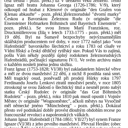
celá třetina - pozn. překl.) už v dětském věku zemřelo. Tento
Ignaz měl bratra Johanna Georga (1726-1786; V/9), který
odkoupil od hrabat z Klenové (v originále "den Grafen von
Klenau abkaufte" - pozn. překl.)železnorudské "dvorní marky"
Českou a Bavorskou Železnou Rudu (v originále "die
Eisensteiner Hofmarken Böhmisch und Bayerisch Eisenstein" -
pozn. překl.). Se svou ženou Marií Franziskou, roz.
Druckmüllerovou (žila v letech 1733-1775 - pozn. překl.) měl
19 dětí. Byl na Šumavě bezpochyby nejvýznamnějším
sklářským producentem své doby, v roce 1772 nabyl jako "von
Hafenbrädl" bavorského šlechtictví a roku 1783 od císaře ve
Vídni říšský a český dědičný rytířský stav. Pokud Vás to zajímá,
pošlu Vám někdy později úplný rodokmen železnorudských
Hafenbrädlů, počínající signaturou IV/1. Ve svém archivu mám
o každém nositeli jména jednu složku.
Franz Ignaz (1753-1828; VI/38) byl zakladatelem hůrecké větve
a měl ze dvou manželství 22 dětí, z nichž 8 postihla raná smrt.
Měl tragický osud, poněvadž při prodeji Hůrky roku 1797
Ferdinandu Josefu Lenkovi ztratil množství peněz, v roce 1805
ztroskotal se svou žádostí o šlechtický titul a nesměl proto nabýt
statku Český Rudolec (v originále "das Gut Böhmisch
Rudoletz" - pozn. překl.), roku 1810 pak musil opustit i Vojnův
Městec (v originále "Wognoměstec", ačkoli městys na Vysočině
měl německé jméno "Münchsberg" - pozn. překl.). Dokázal
přesto své podnikání dobře provést dlouhým obdobím recese po
francouzské revoluci a napoleonských válkách.
Johann Ignaz Hafenbrädl (1784-1861; VII/27) byl synem Franze
Ignaze (VI/38) z jeho prvního manželství. Převzal Herálec (obec