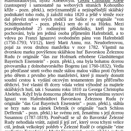
Hafenbrädlovým, nýbrž Abeleovým.
Georg Christoph Abele
(zastoupený i samostatně na webových stranách Kohoutího
kříže - pozn. překl.), nejvýznamnější a nejúspěšnější sklářský
podnikatel toho rodu, ji založil roku 1820 a ještě v témže roce
dal převézt rakve svých rodičů ze Sušice (v originále "von
Schüttenhofen" - pozn. překl.) sem do ní na Hůrku. Mezi
pravděpodobně 25 rodinnými příslušníky, kteří jsou tu
pochováni, byla jen jediná osoba příjmením Hafenbrädl, a to
vdova po Franzi Ignazovi svobodném pánu von Hafenbrädl
(1750-1793; VI/12), který Marii Annu, roz. Neudorferovou,
pojal za svou druhou manželku v roce 1782. Vlastnil na
dvorskou marku povýšenou sklářskou huť Bavorskou Železnou
Rudu (v originále "das zur Hofmark erhobene Glashüttengut
Bayerisch Eisenstein" - pozn. překl.), ona byla bohatou dcerou
pivovarníka z dolnobavorského Bogenu (asi 1760-1832). Vedla
po předčasné smrti svého muže stálou malou válku proti čtyřem
jeho dětem z prvního jeho manželství, které ji musely donutit
soudní cestou k vydání otcovým testamentem jim přiřčeného
dědictví. Své vlastní tři dcery vdala velmi výhodně za majitele
sklářských hutí, tak i Susannu roku 1810 za Georga Christopha
Abeleho. Když byla donucena předat svému nevlastnímu synovi
Ignazi von Hafenbrädlovi Bavorskou Železnou Rudu (v
originále "das Gut Bayerisch Eisenstein" - pozn. překl.), stáhla
se brzy nato na zámek Debrník (v originále "nach Schloss
Deffernik" - pozn. překl.) ke svému zeti, ženatému s její dcerou
Susannou (1787-1819). Poněvadž se už do Bavorské Železné
Rudy nehodlala vrátit, zajistil jí její zeť, který svou tchyni velice
ctil, jednak velkolepý pohřeb v Železné Rudě (v originále "eine