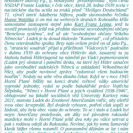
několikeré aktivity Pg., tj. někdejšího "předbojovníka", nyní člena
NSDAP Franze Ladeka, v čele obce, která 28. ledna 1939 zcela v
nacistickém duchu uctila za zvuků písně "Heiliges Deutschland"
71. výročí úmrtí Adalberta Stiftera, podle slavnostního řečníka
Hanse Watzlika
(i on má na webových stranách Kohoutího kříže
samostatné zastoupení stejně jako
Karl Franz Leppa
, jenž tu
rovněž promluvil) ještě rok předtím slavené nesvobodnými občany
"Benešova systému", teď už ale "svobodnými občany Velkého
Německa". Ladek je tu dosud titulován "Kamerad", což příslušelo
členu veteránského spolku. Brzy nato ovšem právě on už jako Pg.,
tj. "stranický soudruh" přijal u příležitosti "Vůdcových" padesátin
v dubnu 1939 do ochrany obce Hitlerův dub, zasazený tu za
hlaholu bubnů Hitlerjugend na náměstí po Vůdci pojmenovaném
(Ladek prý obstaral i pamětní desku, na které byl Hitler označen
jako osvoboditel sudetských Němců a zakladatel Velkoněmecké
říše), aby podle novinové zprávy "vzdoroval všem budoucím
bouřím". Nedaly na sebe věru dlouho čekat. Když se v roce 1945
Horní Plané blížily na konci druhé světové války americké
vojenské jednotky, vydal se podle bakalářské práce Vojtěcha
Štěpánka, "Němci v Horní Plané a jejich vysídlení 1938-1946",
obhajované na fakultě sociálních věd Univerzity Karlovy roku
2021, starosta Ladek do Zvonkové Američanům vstříc, aby ušetřil
svou obec krveprolití. Byl dvakrát vyhozen, potřetí však uspěl se
žádostí, aby byla obec vzata do ochrany. To se i stalo a Ladek byl
nejen Američany protežován, ale díky své původem rakouské
manželce mohl v Horní Plané ještě dva roky po válce setrvat a
pak s rodinou odejít do Rakouska. Nevíme, jak by tomu šumavský
klasik Stifter všemu rozuměl. O porozumění dějinám se lze i nám