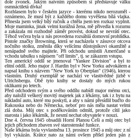
dole zvonek. Jakým naivním způsobem si představuje válku
osmnáctiletá dívka!
Rozhlasem bylo v českém jazyce - kterému nikdo nerozuměl -
oznámeno, že musí být z každého domu vyvěšena bílá vlajka.
Přinesla jsem velký bílý ručník a chtěla jsem ten rozkaz vyplnit.
Moje maminka, jinak velmi kurážná žena, mě přivedla k rozumu
a zakázala mi rozhodně záměr provést, dokud se nevrátí otec.
Téhož večera byla u nás provedena rozsáhlá domovní prohlídka.
Pistole značky Browning, která se nacházela v zásuvce otcova
nočního stolku, změnila díky velícímu důstojníkovi okamžitě a
nenápadně svého majitele. Při odchodu umístili Američané u
vchodu tabulku s nápisem "off limits", tj. se zákazem vstupu.
Ten americký oddíl se jmenoval "Yankee Division" a byl to
elitní oddíl. Jeho major J. Hardin byl v New Yorku advokátem a
napsal knihu s názvem "New York to Oberplan" (1946), kterou
vlastním. Druhý exemplář se nachází ve vlastivědné jizbě v
Ulrichsbergu. Obě tyto knihy se dostaly do mých rukou
oklikami po letech.
Před odchodem svým a svého oddílu nabídl major mému otci,
aby naložil veškerý movitý majetek jak z lékárny, tak i z bytu na
nákladní auto, které mu poskytl, a aby s námi přesídlil buďto do
Rakouska nebo do Německa, neboť pro nás měla nastat velmi
zlá doba. Můj otec s poděkováním odmítl, protože cítil jako
starosta i jako lékárník, že nesmí nechat obyvatele v nouzi.
Dne 4. června 1945 obsadili Horní Planou Češi a můj otec byl
jejich příchodem zbaven své starostenské funkce.
Naše lékárna byla vyvlastněna 13. prosince 1945 a můj otec z ní
byl vykázán. Krátce nato za námi ovšem přišel jeden pán z