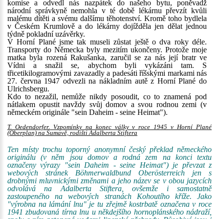
komise a odvedl nás nazpátek do našeho bytu, poněvadž
národní správkyně nemohla v té době lékárnu převzít kvůli
malému dítěti a svému dalšímu těhotenství. Kromě toho bydlela
v Českém Krumlově a do lékárny dojížděla jen dělat jednou
týdně pokladní uzávěrky.
V Horní Plané jsme tak museli zůstat ještě o dva roky déle.
Transporty do Německa byly mezitím ukončeny. Protože moje
matka byla rozená Rakušanka, zaručil se za nás její bratr ve
Vídni a snažil se, abychom byli vykázáni tam. S
třicetikilogramovými zavazadly a padesáti říšskými markami nás
27. června 1947 odvezli na nákladním autě z Horní Plané do
Ulrichsbergu.
Kdo to nezažil, nemůže nikdy posoudit, co to znamená pod
nátlakem opustit navždy svůj domov a svou rodnou zemi (v
německém originále "sein Daheim - seine Heimat").
T. Oedendorfer, Vzpomínky na konec války v roce 1945 v Horní Plané
(Oberplan) na Šumavě, rodišti Adalberta Stiftera
Ten místy trochu toporný anonymní český překlad německého
originálu (v něm jsou domov a rodná zem na konci textu
označeny výrazy "sein Daheim - seine Heimat") je převzat z
webových stránek Böhmerwaldbund Oberösterreich jen s
drobnými mluvnickými změnami a jeho název se v obou jazycích
odvolává na Adalberta Stiftera, ovšemže i samostatně
zastoupeného na webových stranách Kohoutího kříže. Jako
"výrobna na lámání lnu" je tu zřejmě kostrbatě označena v roce
1941 zbudovaná tírna lnu u někdejšího hornoplánského nádraží,