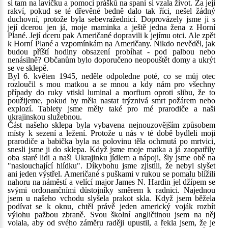
si tam na lavičku a pomocí prášků na spaní si vzala život. Za její
rakví, pokud se té dřevěné bedně dalo tak říci, nešel žádný
duchovní, protože byla sebevražednicí. Doprovázely jsme ji s
její dcerou jen já, moje maminka a ještě jedna žena z Horní
Plané. Její dceru pak Američané dopravili k jejímu otci. Ale zpět
k Horní Plané a vzpomínkám na Američany. Nikdo nevěděl, jak
budou příští hodiny obsazení probíhat - pod palbou nebo
nenásilně? Občanům bylo doporučeno neopouštět domy a ukrýt
se ve sklepě.
Byl 6. květen 1945, neděle odpoledne poté, co se můj otec
rozloučil s mou matkou a se mnou a kdy nám pro všechny
případy do ruky vtiskl luminal a morfium oproti slibu, že to
použijeme, pokud by měla nastat trýznivá smrt požárem nebo
explozí. Tablety jsme měly také pro mé prarodiče a naši
ukrajinskou služebnou.
Část našeho sklepa byla vybavena nejnouzovějším způsobem
místy k sezení a ležení. Protože u nás v té době bydleli moji
prarodiče a babička byla na polovinu těla ochrnutá po mrtvici,
snesli jsme ji do sklepa. Když jsme moje matka a já zaopatřily
oba staré lidi a naši Ukrajinku jídlem a nápoji, šly jsme obě na
"naslouchající hlídku". Díkybohu jsme zjistili, že nebyl slyšet
ani jeden výstřel. Američané s puškami v rukou se pomalu blížili
nahoru na náměstí a velící major James N. Hardin jel džípem se
svými ordonančními důstojníky směrem k radnici. Najednou
jsem u našeho vchodu slyšela prakot skla. Když jsem běžela
podívat se k oknu, chtěl právě jeden americký voják rozbít
výlohu pažbou zbraně. Svou školní angličtinou jsem na něj
volala, aby od svého záměru raději upustil, a řekla jsem, že je