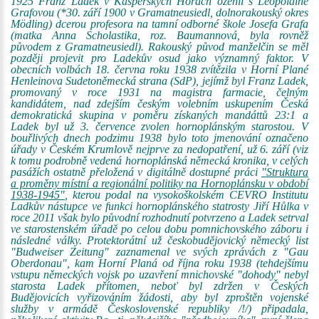
1925 Franz Ladek v Kašperských Horách oženil s Leopoldine
Grafovou (*30. září 1900 v Gramatneusiedl, dolnorakouský okres
Mödling) dcerou profesora na tamní odborné škole Josefa Grafa
(matka Anna Scholastika, roz. Baumannová, byla rovněž
původem z Gramatneusiedl). Rakouský původ manželčin se měl
později projevit pro Ladekův osud jako významný faktor. V
obecních volbách 18. června roku 1938 zvítězila v Horní Plané
Henleinova Sudetoněmecká strana (SdP), jejímž byl Franz Ladek,
promovaný v roce 1931 na magistra farmacie, čelným
kandidátem, nad zdejším českým volebním uskupením Česká
demokratická skupina v poměru získaných mandáttů 23:1 a
Ladek byl už 3. července zvolen hornoplánským starostou. V
bouřlivých dnech podzimu 1938 bylo toto jmenování označeno
úřady v Českém Krumlově nejprve za nedopatření, už 6. září (viz
k tomu podrobně vedená hornoplánská německá kronika, v celých
pasážích ostatně přeložená v digitálně dostupné práci
"Struktura
a proměny místní a regionální politiky na Hornoplánsku v období
1938-1945"
, kterou podal na vysokoškolském CEVRO Institutu
Ladkův nástupce ve funkci hornoplánského statrosty Jiří Hůlka v
roce 2011 však bylo původní rozhodnutí potvrzeno a Ladek setrval
ve starostenském úřadě po celou dobu pomnichovského záboru i
následné války. Protektorátní už českobudějovický německý list
"Budweiser Zeitung" zaznamenal ve svých zprávách z "Gau
Oberdonau", kam Horní Planá od října roku 1938 (tehdejšímu
vstupu německých vojsk po uzavření mnichovské "dohody" nebyl
starosta Ladek přítomen, neboť byl zdržen v Českých
Budějovicích vyřizováním žádosti, aby byl zproštěn vojenské
služby v armádě Československé republiky /!/) připadala,