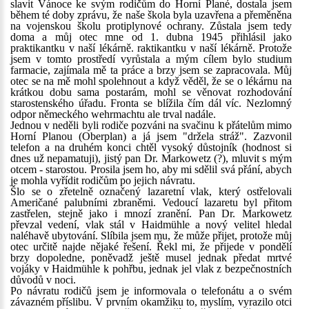
slavit Vánoce ke svým rodičům do Horní Plané, dostala jsem
během té doby zprávu, že naše škola byla uzavřena a přeměněna
na vojenskou školu protiplynové ochrany. Zůstala jsem tedy
doma a můj otec mne od 1. dubna 1945 přihlásil jako
praktikantku v naší lékárně. raktikantku v naší lékárně. Protože
jsem v tomto prostředí vyrůstala a mým cílem bylo studium
farmacie, zajímala mě ta práce a brzy jsem se zapracovala. Můj
otec se na mě mohl spolehnout a když věděl, že se o lékárnu na
krátkou dobu sama postarám, mohl se věnovat rozhodování
starostenského úřadu. Fronta se blížila čím dál víc. Nezlomný
odpor německého wehrmachtu ale trval nadále.
Jednou v neděli byli rodiče pozváni na svačinu k přátelům mimo
Horní Planou (Oberplan) a já jsem "držela stráž". Zazvonil
telefon a na druhém konci chtěl vysoký důstojník (hodnost si
dnes už nepamatuji), jistý pan Dr. Markowetz (?), mluvit s mým
otcem - starostou. Prosila jsem ho, aby mi sdělil svá přání, abych
je mohla vyřídit rodičům po jejich návratu.
Šlo se o zřetelně označený lazaretní vlak, který ostřelovali
Američané palubními zbraněmi. Vedoucí lazaretu byl přitom
zastřelen, stejně jako i mnozí zranění. Pan Dr. Markowetz
převzal vedení, vlak stál v Haidmühle a nový velitel hledal
naléhavě ubytování. Slíbila jsem mu, že může přijet, protože můj
otec určitě najde nějaké řešení. Řekl mi, že přijede v pondělí
brzy dopoledne, poněvadž ještě musel jednak předat mrtvé
vojáky v Haidmühle k pohřbu, jednak jel vlak z bezpečnostních
důvodů v noci.
Po návratu rodičů jsem je informovala o telefonátu a o svém
závazném příslibu. V prvním okamžiku to, myslím, vyrazilo otci