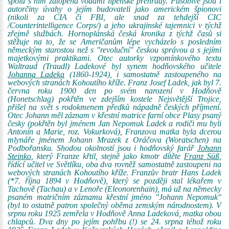
spolu s ním zatopená vodami lipenské přehrady. Působivé jsou i
autorčiny úvahy o jejím budovateli jako americkém špionovi
(nikoli za CIA či FBI, ale snad za tehdejší CIC
/Counterintelligence Corps/) a jeho ukrajinské tajemnici v týchž
zřejmě službách. Hornoplánská česká kronika z týchž časů si
stěžuje na to, že se Američanům lépe vycházelo s posledním
německým starostou než s "revoluční" českou správou a s jejími
majetkovými praktikami. Otec autorky vzpomínkového textu
Waltraud (Traudl) Ladekové byl synem hodňovského učitele
Johanna Ladeka
(1860-1924), i samostatně zastoupeného na
webových stranách Kohoutího kříže. Franz Josef Ladek, jak byl 7.
června roku 1900 den po svém narození v Hodňově
(Honetschlag) pokřtěn ve zdejším kostele Nejsvětější Trojice,
přišel na svět s rodokmenem předků nápadně českých příjmení.
Otec Johann měl záznam v křestní matrice farní obce Plasy psaný
česky (pokřtěn byl jménem Jan Nepomuk Ladek a rodiči mu byli
Antonín a Marie, roz. Vokurková), Franzova matka byla dcerou
mlynáře jménem Johann Mrazek z Oráčova (Woratschen) na
Podbořansku. Shodou okolností jsou i hodňovský farář
Johann
Steinko
, který Franze křtil, stejně jako kmotr dítěte
Franz Süß
,
řídící učitel ve Světlíku, oba dva rovněž samostatně zastoupeni na
webových stranách Kohoutího kříže. Franzův bratr Hans Ladek
(*7. října 1894 v Hodňově), který se později stal lékařem v
Tachově (Tachau) a v Lenoře (Eleonorenhain), má už na německy
psaném matričním záznamu křestní jméno "Johann Nepomuk"
(byl to ostatně patron společný oběma zemským národnostem). V
srpnu roku 1925 zemřela v Hodňově Anna Ladeková, matka obou
chlapců. Dva dny po jejím pohřbu (!) se 24. srpna téhož roku