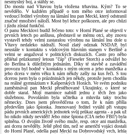
nesmyslný boj, a stáhly se.
Do mostu nad Vltavou byla vložena trhavina. Kým? To se
nevědělo. V každém případě o tom mého otce informoval
vedoucí ředitel výrobny na lámání lnu pan Meckl, který odstranil
značné množství náloží. Most byl lehce poškozen, ale pro chůzi
i jízdu zůstal funkční.
O panu Mecklovi budiž řečeno toto: v Horní Plané se objevil v
prvních letech po anšlusu, představil se mému otci, aby znovu
vystavěl tehdy velmi zastaralou výrobnu na lámání lnu dole u
Vltavy nedaleko nádraží. Nosil zlatý odznak NSDAP, byl
neustále v kontaktu s vůdcovým hlavním stanem v Berlíně a
velmi se angažoval v politických diskuzích. Často pro něho
přilétal průzkumný letoun "čáp" (Fieseler Storch) a odvážel ho
do Berlína k důležitým jednáním. Díky té stavbě a zavádění
provozu byl hodně v kontaktu s mým otcem a jeho manželka a
jeho dcera v mém věku k nám někdy zašly na kus řeči. S tou
dcerou jsem byla o prázdninách jen někdy, protože jsem chodila
na reálné gymnázium v Kašperských Horách. Ve svém podniku
zaměstnával pan Meckl přestěhované Ukrajinky, o které se
dobře staral. Mojí mamince nabídl jednu z těch žen jako
služebnou. Povoláním byla učitelka a mluvila taky trochu
německy. Dnes jsem přesvědčena o tom, že k nám přišla
především jako špionka. Jmenovaný ředitel vytáhl při vstupu
pádu prvních amerických jednotek svůj průkaz agenta - a pak už
ho nikdo nikdy neviděl! Jeho mise špiona (CIA nebo FBI?) byla
splněna. O dvojím životě svého muže, resp. otce ani manželka,
ani dcera nevěděly. Ještě před tím, než se američtí vojáci dostali
do Horní Plané, odešla paní Meckl na Dobrovodský vrch, lehla