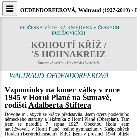
OEDENDORFEROVÁ, Waltraud (1927-2019) - Ko
JIHOČESKÁ VĚDECKÁ KNIHOVNA V ČESKÝCH
BUDĚJOVICÍCH
KOHOUTÍ KŘÍŽ /
'S HOHNAKREIZ
Šumavské ozvěny / Des Waldes Widerhall
WALTRAUD OEDENDORFEROVÁ
Vzpomínky na konec války v roce
1945 v Horní Plané na Šumavě,
rodišti
Adalberta Stiftera
Dovolte mi, abych se krátce představila. Jsem dcera posledního
německého starosty a lékárníka z Horní Plané (Oberplan). Tam
jsem se narodila 7. srpna 1927. Obecnou školu jsem
navštěvovala v Horní Plané, reálné gymnázium v Kašperských
Horách (Bergreichenstein). Když jsem v prosinci 1944 přijela