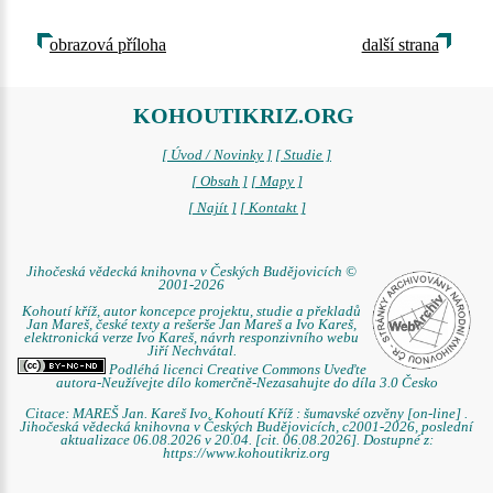
obrazová příloha
další strana
KOHOUTIKRIZ.ORG
[ Úvod / Novinky ]
[ Studie ]
[ Obsah ]
[ Mapy ]
[ Najít ]
[ Kontakt ]
Jihočeská vědecká knihovna v Českých Budějovicích ©
2001-2026
Kohoutí kříž, autor koncepce projektu, studie a překladů
Jan Mareš, české texty a rešerše Jan Mareš a Ivo Kareš,
elektronická verze Ivo Kareš, návrh responzivního webu
Jiří Nechvátal.
Podléhá licenci Creative Commons Uveďte
autora-Neužívejte dílo komerčně-Nezasahujte do díla 3.0 Česko
Citace: MAREŠ Jan. Kareš Ivo. Kohoutí Kříž : šumavské ozvěny [on-line] .
Jihočeská vědecká knihovna v Českých Budějovicích, c2001-2026, poslední
aktualizace 06.08.2026 v 20.04. [cit. 06.08.2026]. Dostupné z:
https://www.kohoutikriz.org