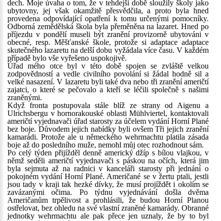
dech. Moje úvaha o tom, že v tehdejší době sloužily školy jako
ubytovny, jej však okamžitě přesvědčila, a proto byla hned
provedena odpovídající opatření k tomu určenými pomocníky.
Odborná zemědělská škola byla přeměněna na lazaret. Hned po
příjezdu v pondělí museli být zranění provizorně ubytováni v
obecné, resp. Měšťanské škole, protože si adaptace adaptace
skutečného lazaretu na delší dobu vyžádala více času. V každém
případě bylo vše vyřešeno uspokojivě.
Úřad mého otce byl v této době spojen se zvláště velkou
zodpovědností a vedle civilního povolání si žádal hodně sil a
velké nasazení. V lazaretu byli také dva nebo tři zranění američtí
zajatci, o které se pečovalo a kteří se léčili společně s našimi
zraněnými.
Když fronta postupovala stále blíž ze strany od Aigenu a
Ulrichsbergu v hornorakouské oblasti Mühlviertel, kontaktovali
američtí vyjednavači úřad starosty za účelem vydání Horní Plané
bez boje. Důvodem jejich nabídky byli ovšem Tři jejich zranění
kamarádi. Protože ale u německého wehrmachtu platila zásada
boje až do posledního muže, nemohl můj otec rozhodnout sám.
Po celý týden přijížděl denně americký džíp s bílou vlajkou, v
němž seděli američtí vyjednavači s páskou na očích, která jim
byla sejmuta až na radnici v kanceláři starosty při jednání o
pokojném vydání Horní Plané. Američané se v žertu ptali, jestli
jsou tady v kraji tak hezké dívky, že musí projíždět i okolím se
zavázanými očima. Po týdnu vyjednávání došla dvěma
Američanům trpělivost a prohlásili, že budou Horní Planou
ostřelovat, bez ohledu na své vlastní zraněné kamarády. Obranné
jednotky wehrmachtu ale pak přece jen uznaly, že by to byl