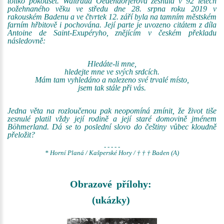
toliko pokoušet. Waltraud Oedendorferová zesnula v 92 letech
požehnaného věku ve středu dne 28. srpna roku 2019 v
rakouském Badenu a ve čtvrtek 12. září byla na tamním městském
farním hřbitově i pochována. Její parte je uvozeno citátem z díla
Antoine de Saint-Exupéryho, znějícím v českém překladu
následovně:
Hledáte-li mne,
hledejte mne ve svých srdcích.
Mám tam vyhledáno a nalezeno své trvalé místo,
jsem tak stále při vás.
Jedna věta na rozloučenou pak neopomíná zmínit, že život tiše
zesnulé platil vždy její rodině a její staré domovině jménem
Böhmerland. Dá se to poslední slovo do češtiny vůbec kloudně
přeložit?
- - - - -
* Horní Planá / Kašperské Hory / † † † Baden (A)
Obrazové přílohy:
(ukázky)