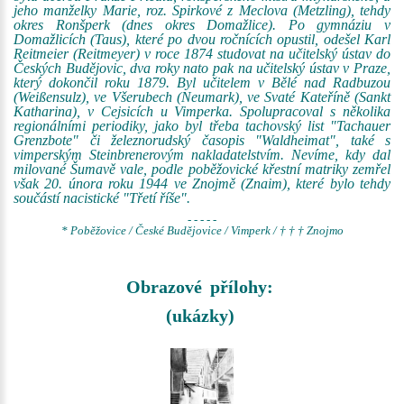
jeho manželky Marie, roz. Spirkové z Meclova (Metzling), tehdy
okres Ronšperk (dnes okres Domažlice). Po gymnáziu v
Domažlicích (Taus), které po dvou ročnících opustil, odešel Karl
Reitmeier (Reitmeyer) v roce 1874 studovat na učitelský ústav do
Českých Budějovic, dva roky nato pak na učitelský ústav v Praze,
který dokončil roku 1879. Byl učitelem v Bělé nad Radbuzou
(Weißensulz), ve Všerubech (Neumark), ve Svaté Kateříně (Sankt
Katharina), v Cejsicích u Vimperka. Spolupracoval s několika
regionálními periodiky, jako byl třeba tachovský list "Tachauer
Grenzbote" či železnorudský časopis "Waldheimat", také s
vimperským Steinbrenerovým nakladatelstvím. Nevíme, kdy dal
milované Šumavě vale, podle poběžovické křestní matriky zemřel
však 20. února roku 1944 ve Znojmě (Znaim), které bylo tehdy
součástí nacistické "Třetí říše".
- - - - -
* Poběžovice / České Budějovice / Vimperk / † † † Znojmo
Obrazové přílohy:
(ukázky)