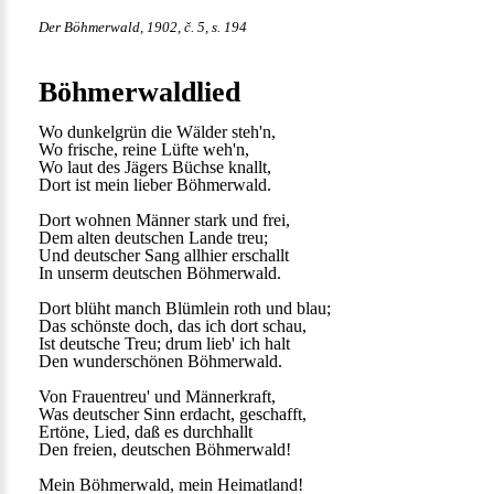
Der Böhmerwald, 1902, č. 5, s. 194
Böhmerwaldlied
Wo dunkelgrün die Wälder steh'n,
Wo frische, reine Lüfte weh'n,
Wo laut des Jägers Büchse knallt,
Dort ist mein lieber Böhmerwald.
Dort wohnen Männer stark und frei,
Dem alten deutschen Lande treu;
Und deutscher Sang allhier erschallt
In unserm deutschen Böhmerwald.
Dort blüht manch Blümlein roth und blau;
Das schönste doch, das ich dort schau,
Ist deutsche Treu; drum lieb' ich halt
Den wunderschönen Böhmerwald.
Von Frauentreu' und Männerkraft,
Was deutscher Sinn erdacht, geschafft,
Ertöne, Lied, daß es durchhallt
Den freien, deutschen Böhmerwald!
Mein Böhmerwald, mein Heimatland!