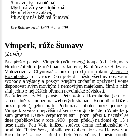
Šumavo, tys má otčina!
Mysl má vždy se k tobě zná.
Nepřítel šiky svolává,
štít svůj v nás kéž má Šumava!
Der Böhmerwald, 1900, č. 5, s. 209
Vimperk, růže Šumavy
(Závěr)
Pak přešlo panství Vimperk (Winterberg) koupí (od Jáchyma z
Hradce /předtím je měli páni z Janovic, Kaplířové ze Sulevic a
Malovcové z Chýnova/ - pozn. překl.) do rukou
Viléma z
Rožmberka
. Ten v roce 1565 potvrdil městu všechny dosavadní
svobody a výsady a poskytl zdejším občanům oprávnění volně
disponovat svým movitým i nemovitým majetkem, čímž z nich
sňal jedno z nejtěžších břemen nevolnické závislosti.
Po Vilémovi zdědil panství
Petr Vok
z Rožmberka (ten je i
samostatně zastoupen na webových stranách Kohoutího kříže -
pozn. překl.), jeho bratr. Podobizna tohoto muže, jemuž je
Vimperk zavázán největším díkem (v originále "dem Winterberg
zum größten Danke verpflichtet ist" - pozn. překl.), nachází se
dnes (publikováno v roce 1900 - pozn. překl.) na domě čp. 15 a
nese nápis: Petr Vok, knížecí správce domu rožmberského (v
originále "Peter Wok, fürstlicher Gubernator des Hauses von
Rosenberg" - pozn. překl.). Petr Vok věnoval městu (podle