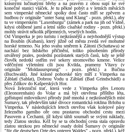
krásnými lučinatými břehy a na pravém z obou supí ke své
konečné stanici vláček. Je tu pěkné pobýt a v letních měsících
sem vimperské německé spolky dost často míří se zpěvem a
hudbou (v originále "unter Sang und Klang" - pozn. překl.), aby
tu ve vimperském "Laxenburgu" (zámek a park na jih od Vídně,
kdysi oblíbené jarní a letní sídlo císařské rodiny - pozn. překl.)
mohly strávit několik příjemných, veselých hodin.
Od Vimperka je pro turistu i nejkrásnější a nejvhodnější výstup
na Boubín (Kubani), který jižně od města zvedá své mohutné
horské temeno. Na jeho svahu směrem k Zátoni (Schattawa) se
nachází bez lidského přičinění, toliko působením přírody
utvářený prales, poslední pozůstatek starých časů, kdy se ještě
člověk nedotkl ostřím své sekery stromového kmene. Velice
vděčnými výletními cíli jsou Kvilda, prameny Vltavy (v
originále "Moldauursprung" - pozn. překl.) a Bučina
(Buchwald). Jiné krásné pohorské túry míří z Vimperka na
Záblatí (Sablat), Dobrou Vodu u Záblatí (Bad Grindschädl) a
přes Zdíkov do Kašperských Hor.
Nová železniční trať, která vede z Vimperka přes Lenoru
(Eleonorenhain) do Volar a má být otevřena příštího léta,
zpřístupní milovníkovi přírody jistě mnohá z nejkrásnějších míst
Šumavy, tak především také divoce romantická roklina Brlohu u
Vimperka. V následujících letech otevřou však kolejové pásy
železného parního oře onu prastarou obchodní cestu mezi
Pasovem a Čechami, jíž kdysi táhli soumaři se svými náklady,
tedy Zlatou stezku. Kéž by se ta obchodní cesta stala opravdu
zlatou stezkou pro německé osady dolní Šumavy (v originále
"für die deutschen Orte des unteren Waldes" - pozn. překl.), kéž