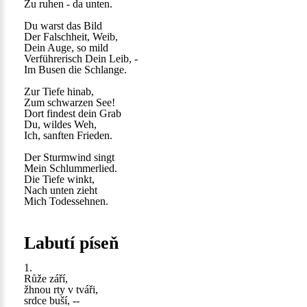
Zu ruhen - da unten.
Du warst das Bild
Der Falschheit, Weib,
Dein Auge, so mild
Verführerisch Dein Leib, -
Im Busen die Schlange.
Zur Tiefe hinab,
Zum schwarzen See!
Dort findest dein Grab
Du, wildes Weh,
Ich, sanften Frieden.
Der Sturmwind singt
Mein Schlummerlied.
Die Tiefe winkt,
Nach unten zieht
Mich Todessehnen.
Labutí píseň
1.
Růže září,
žhnou rty v tváři,
srdce buší, --