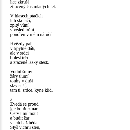
líce zkruší
ztracený čas mladých let.
V hlasech ptačích
luh skotačí,
zpitý vůní
vposled trůní
ponořen v mém náručí.
Hvězdy pálí
v třpytné dáli,
ale v srdci
bolest trčí
a zrazené lásky stesk.
Vodní šumy
žáry tlumí,
touhy v duši
slzy suší,
tam ti, srdce, kyne klid.
2.
Zvedá se proud
jde bouře zmar.
Červ umí tnout
a budit žár
v srdci až běda.
Slyš vichru sten,