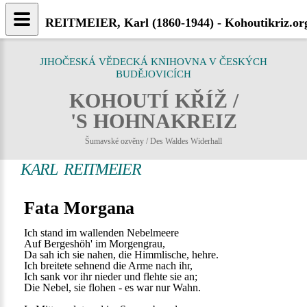
REITMEIER, Karl (1860-1944) - Kohoutikriz.or
JIHOČESKÁ VĚDECKÁ KNIHOVNA V ČESKÝCH
BUDĚJOVICÍCH
KOHOUTÍ KŘÍŽ /
'S HOHNAKREIZ
Šumavské ozvěny / Des Waldes Widerhall
KARL REITMEIER
Fata Morgana
Ich stand im wallenden Nebelmeere
Auf Bergeshöh' im Morgengrau,
Da sah ich sie nahen, die Himmlische, hehre.
Ich breitete sehnend die Arme nach ihr,
Ich sank vor ihr nieder und flehte sie an;
Die Nebel, sie flohen - es war nur Wahn.