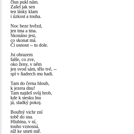
člun pukl nám.
Zašel jak sen
ten lásky klam
i úzkost a touha.
Noc beze hvězd,
jen tma a tma.
Skonáno jest,
co skonat má.
Či usnout -- tu dole.
Jsi obrazem
falše, co zve,
oko ženy, v něm
jen svod sám, tělo tvé, --
spí v ňadrech mu hadi.
Tam do černa hloub,
k jezera dnu!
Tam najdeš svůj hrob,
kde k stesku lnu
já, sladký pokoj.
Bouřný vichr zní
tobě do sna.
Hlubina, v ní,
touho vznosná,
níž ke smrti miř.