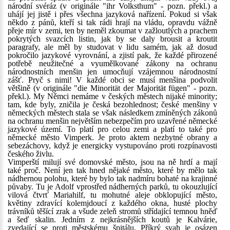
národní svéráz (v originále "ihr Volksthum" - pozn. překl.) a
uhájí jej jistě i přes všechna jazyková nařízení. Pokud si však
někdo z pánů, kteří si tak rádi hrají na vládu, opravdu vážně
přeje mír v zemi, ten by neměl zkoumat v zažloutlých a prachem
pokrytých svazcích listin, jak by se daly brousit a kroutit
paragrafy, ale měl by studovat v lidu samém, jak až dosud
pokročilo jazykové vyrovnání, a zjistí pak, že každé přirozené
potřebě neužitečné a vyumělkované zákony na ochranu
národnostních menšin jen umocňují vzájemnou národnostní
zášť. Pryč s nimi! V každé obci se musí menšina podvolit
většině (v originále "die Minorität der Majorität fügen" - pozn.
překl.). My Němci nemáme v českých městech nijaké minority;
tam, kde byly, zničila je česká bezohlednost; české menšiny v
německých městech stala se však následkem zmíněných zákonů
na ochranu menšin největším nebezpečím pro uzavřené německé
jazykové území. To platí pro celou zemi a platí to také pro
německé město Vimperk. Je proto aktem nezbytné obrany a
sebezáchovy, když je energicky vystupováno proti rozpínavosti
českého živlu.
Vimperští milují své domovské město, jsou na ně hrdí a mají
také proč. Není jen tak hned nějaké město, které by mělo tak
nádhernou polohu, které by bylo tak nadmíru bohaté na krajinné
půvaby. Tu je Adolf vprostřed nádherných parků, tu okouzlující
vilová čtvrť Mariahilf, tu mohutné aleje obklopující město,
květiny zdravící kolemjdoucí z každého okna, husté plochy
trávníků těšící zrak a všude zeleň stromů střídající temnou hněď
a šeď skalin. Jedním z nejkrásnějších koutů je Kalvárie,
zvedající se proti městskému špitálu. Příkrý svah je osázen