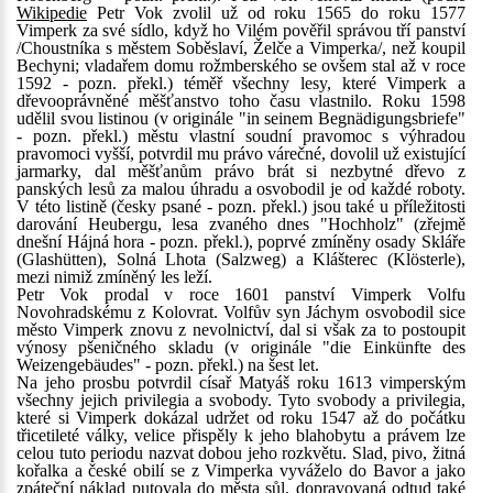
Wikipedie
Petr Vok zvolil už od roku 1565 do roku 1577
Vimperk za své sídlo, když ho Vilém pověřil správou tří panství
/Choustníka s městem Soběslaví, Želče a Vimperka/, než koupil
Bechyni; vladařem domu rožmberského se ovšem stal až v roce
1592 - pozn. překl.) téměř všechny lesy, které Vimperk a
dřevooprávněné měšťanstvo toho času vlastnilo. Roku 1598
udělil svou listinou (v originále "in seinem Begnädigungsbriefe"
- pozn. překl.) městu vlastní soudní pravomoc s výhradou
pravomoci vyšší, potvrdil mu právo várečné, dovolil už existující
jarmarky, dal měšťanům právo brát si nezbytné dřevo z
panských lesů za malou úhradu a osvobodil je od každé roboty.
V této listině (česky psané - pozn. překl.) jsou také u příležitosti
darování Heubergu, lesa zvaného dnes "Hochholz" (zřejmě
dnešní Hájná hora - pozn. překl.), poprvé zmíněny osady Skláře
(Glashütten), Solná Lhota (Salzweg) a Klášterec (Klösterle),
mezi nimiž zmíněný les leží.
Petr Vok prodal v roce 1601 panství Vimperk Volfu
Novohradskému z Kolovrat. Volfův syn Jáchym osvobodil sice
město Vimperk znovu z nevolnictví, dal si však za to postoupit
výnosy pšeničného skladu (v originále "die Einkünfte des
Weizengebäudes" - pozn. překl.) na šest let.
Na jeho prosbu potvrdil císař Matyáš roku 1613 vimperským
všechny jejich privilegia a svobody. Tyto svobody a privilegia,
které si Vimperk dokázal udržet od roku 1547 až do počátku
třicetileté války, velice přispěly k jeho blahobytu a právem lze
celou tuto periodu nazvat dobou jeho rozkvětu. Slad, pivo, žitná
kořalka a české obilí se z Vimperka vyváželo do Bavor a jako
zpáteční náklad putovala do města sůl, dopravovaná odtud také