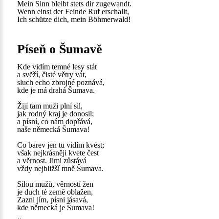
Mein Sinn bleibt stets dir zugewandt.
Wenn einst der Feinde Ruf erschallt,
Ich schütze dich, mein Böhmerwald!
Píseň o Šumavě
Kde vidím temné lesy stát
a svěží, čisté větry vát,
sluch echo zbrojné poznává,
kde je má drahá Šumava.
Žijí tam muži plní sil,
jak rodný kraj je donosil;
a písní, co nám dopřává,
naše německá Šumava!
Co barev jen tu vidím kvést;
však nejkrásněji kvete čest
a věrnost. Jimi zůstává
vždy nejbližší mně Šumava.
Silou mužů, věrností žen
je duch té země oblažen,
Zazni jím, písni jásavá,
kde německá je Šumava!