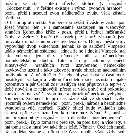
požáru se stala toliko střecha, stolice (v originále
"Glockenstuhl", v češtině existuje i výraz "zvonová hranice" -
pozn. překl.) nesoucí zvon nádherného zvuku však zůstala
ušetřena.
O historiografii města Vimperka si zvláštní zásluhy získal pan
Josef Walter
(ten je i samostatně zastoupen na webových
stranách Kohoutího kříže - pozn. překl.), ředitel měšťanské
školy v Železné Rudě (Eisenstein), z jehož záznamů jsou
převzata i mnohá mnou zde uvedená data. Dějiny města samy
vypovídají dvojí skutečnost: jednak že se založení Vimperka
událo německými osídlenci, jednak že se i dnešní Vimperk stal
tak velkým jen díky německé píli a německému
podnikatelskému duchu. Toto místo je jednou z oněch
šumavských hraničních tvrzí uzavřeného německého
jazykového území a jako takové je trvale ohroženo nacionálním
protivníkem. Z někdejšího českého obyvatelstva z časů mezi
husitskými válkami a válkou třicetiletou sice nezůstalo nijaké
potomstvo a pár Čechů zde usedlých sem připutovalo teprve v
době novější a té nejnovější, přesto se však právě oni pokoušejí
znovu a znovu zvětšit svou moc a ohrozit německou svébytnost
Vimperka. Znamená to pro nás rázně stát ve službách svého
(rozuměj ovšem německého - pozn. překl.) národa a bezohledně
vystupovat vůči nepříteli. Každý ohled bude vykládán jako
slabost a přinese zkázu. Ten, kdo chce mezi Němci žít, musí se
jim přizpůsobit (v originále "sich denselben anzubequemen" -
pozn. překl.). Bylo tomu tak před sty, ba před tisíci a více lety, a
má tomu tak a musí být také dnes ještě. Němci v Čechách musili
už prodělat špatné a přímo zlé časy, uhájili však vždy svůj