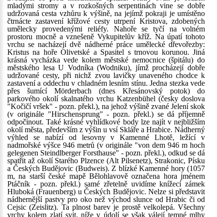
mladými stromy a v rozkošných serpentinách vine se dobře
udržovaná cesta vzhůru k výšině, na jejímž pokraji je umístěno
čtrnácte zastavení křížové cesty utrpení Kristova, zdobených
umělecky provedenými reliéfy. Nahoře se tyčí na volném
prostoru mocně a vznešeně Vykupitelův kříž. Na úpatí tohoto
vrchu se nacházejí dvě nádherné práce umělecké dřevořezby:
Kristus na hoře Olivetské a Spasitel s trnovou korunou. Jiná
krásná vycházka vede kolem městské nemocnice (špitálu) do
městského lesa U Vodníka (Wodniku), jímž procházejí dobře
udržované cesty, při nichž zvou lavičky unaveného chodce k
zastavení a oddechu v chladném lesním stínu. Jedna stezka vede
přes šumící Mörderbach (dnes Křesánovský potok) do
parkového okolí skalnatého vrchu Katzenbühel (česky doslova
"Kočičí vršek" - pozn. překl.), na jehož výšině zvané Jelení skok
(v originále "Hirschensprung" - pozn. překl.) se dá příjemně
odpočinout. Také krásné vyhlídkové body lze najít v nejbližším
okolí města, především z výšin u vsí Skláře a Hrabice. Nádherný
výhled se nabízí od lesovny v Kamenné Lhotě, ležící v
nadmořské výšce 946 metrů (v originále "von dem 946 m hoch
gelegenen Steindlberger Forsthause" - pozn. překl.), odkud se dá
spatřit až okolí Starého Plzence (Alt Pilsenetz), Strakonic, Písku
a Českých Budějovic (Budweis). Z blízké Kamenné hory (1057
m, na starší české mapě Bělohlavově označena hora jménem
Ptáčník - pozn. překl.) samé zřetelně uvidíme knížecí zámek
Hluboká (Frauenberg) u Českých Budějovic. Nelze si představit
nádhernější pastvy pro oko než východ slunce od Hrabic či od
Cejsic (Zeislitz). Ta plnost barev je prostě velkolepá. Všechny
vrchy kolem zlatí svit, níže v údolí se však válejí temné mlhy