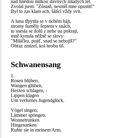
nad hnědou milkou dávných mladých let.
Zvolal jsem: "Zůstaň, nesmíš mne opustit!"
Byl to zas klam ach, šálící vždy svit.
A luna třpytila se v tichém háji,
stromy šuměly šeptem v snách,
tu snesla se dolů z nebe na pokraji,
mně kynula něžně se slovy:
"Miláčku, pojď, snad se nebojíš?"
Obraz zmizel, kol hrobu tiš.
Schwanensang
1.
Rosen blühen,
Wangen glühen,
Herzen schlagen, -
Lippen klagen
Um verlornes Jugendglück.
Vögel singen,
Lämmer springen.
Wonnetrunken
Hingesunken
Ruhte sie in meinem Arm.