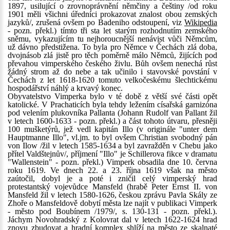
1897, usilující o zrovnoprávnění němčiny a češtiny /od roku
1901 měli všichni úředníci prokazovat znalost obou zemských
jazyků/, zrušená ovšem po Badeniho odstoupení, viz
Wikipedia
- pozn. překl.) tímto tři sta let starým rozhodnutím zemského
sněmu, vykazujícím tu nejhoroucnější nenávist vůči Němcům,
už dávno předstižena. To byla pro Němce v Čechách zlá doba,
dvojnásob zlá jistě pro těch poměrně málo Němců, žijících pod
převahou vimperského českého živlu. Bůh ovšem nenechá růst
žádný strom až do nebe a tak učinilo i stavovské povstání v
Čechách z let 1618-1620 tomuto velkočeskému šlechtickému
hospodářství náhlý a krvavý konec.
Obyvatelstvo Vimperka bylo v té době z větší své části opět
katolické. V Prachaticích byla tehdy ležením císařská garnizóna
pod velením plukovníka Pallanta (Johann Rudolf van Pallant žil
v letech 1600-1633 - pozn. překl.) a část tohoto útvaru, přesněji
100 mušketýrů, jež vedl kapitán Illo (v originále "unter dem
Hauptmanne Illo", vl.jm. to byl ovšem Christian svobodný pán
von Ilow /žil v letech 1585-1634 a byl zavražděn v Chebu jako
přítel Valdštejnův/, příjmení "Illo" je Schillerova fikce v dramatu
"Wallenstein" - pozn. překl.) Vimperk obsadila dne 10. června
roku 1619. Ve dnech 22. a 23. října 1619 však na město
zaútočil, dobyl je a poté i zničil celý vimperský hrad
protestantský vojevůdce Mansfeld (hrabě Peter Ernst II. von
Mansfeld žil v letech 1580-1626, českou zprávu Pavla Skály ze
Zhoře o Mansfeldově dobytí města lze najít v publikaci Vimperk
- město pod Boubínem /1979/, s. 130-131 - pozn. překl.).
Jáchym Novohradský z Kolovrat dal v letech 1622-1624 hrad
znovu zbudovat a hradní komplex shlíží na město ze skalnaté