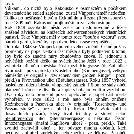
lovu.
Válkami, do nichž bylo Rakousko v osmnáctém a počátkem
devatenáctého století zapleteno, zůstal Vimperk téměř nedotčen.
Toliko po nešťastné bitvě u Eckmühlu a Řezna (Regensburg) v
roce 1809 měli Rakušané projít městem za svého ústupu.
Rok 1848 osvobodil město zcela od nedobrovolné a těžce
snášené závislosti na knížecích schwarzenberských vlastnících
panství. Také Vimperk měl v tomto roce "bouře a vzdoru" svou
národní gardu, která byla po dvou letech zase rozpuštěna.
Od roku 1848 se Vimperk opravdu velice změnil. Četné požáry
proměnily na popel velkou část města a byly podnětem k tomu,
aby bylo do značné míry zbudováno znova. K jednomu z
největších požárů došlo na svátek Jména Ježíš v roce 1822 a
vyhořela při něm městská část mezi Ringgasse (dnešní ulice
Svornosti - pozn. překl.) a Kostelní ulicí (Kirchengasse), velkým
náměstím (v originále "/zwischen/ dem großen Ringe" - pozn.
překl.) a Pivovarskou ulicí (Bräuhausgasse). Roku 1857 vyhořel
následkem úderu blesku vimperský zámek. Přitom se staly obětí
plamenů i zámecké divadlo a kaple s bohatou vnitřní výzdobou.
Dva roky nato proměnil požár opětovně v popel část města
vyhořelou v roce 1822 a rok nato byla ohněm zničena
Rožmberská a Pasovská ulice (v originále "Rosenberg- und
Passauerstraße" - pozn. překl.). Roku 1862 však zuřil z
dosavadních požárů, který trval tři dny a strávil celou
Steinbrenerovu
ulici (Steinbrenergasse) s několika částmi
Innozenzgasse (dnešní Kaplířova ulice? - pozn. překl.). Také
zvonici zachvátil oheň a jen odvaze mnoha občanů, kteří
necouvli ani před smrtelným nebezpečím, lze děkovat, že obětí