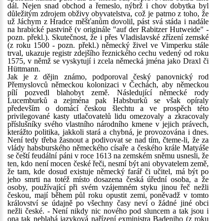
dál. Nejen snad obchod a řemeslo, nýbrž i chov dobytka byl
důležitým zdrojem obživy obyvatelstva, což je patrno z toho, že
už Jáchym z Hradce měšťanům dovolil, pást svá stáda i nadále
na hrabické pastvině (v originále "auf der Rabitzer Hutweide" -
pozn. překl.). Skutečnost, že i přes Vladislavské zřízení zemské
(z roku 1500 - pozn. překl.) německý živel ve Vimperku stále
trval, ukazuje registr zdejšího řeznického cechu vedený od roku
1575, v němž se vyskytují i zcela německá jména jako Draxl či
Hüttmann.
Jak je z dějin známo, podporoval český panovnický rod
Přemyslovců německou kolonizaci v Čechách, aby německou
pílí pozvedl blahobyt země. Následující německé rody
Lucemburků a zejména pak Habsburků se však opíraly
především o domácí českou šlechtu a ve prospěch této
privilegované kasty utlačovatelů lidu omezovaly a zkracovaly
příslušníky svého vlastního národního kmene v jejich právech,
kterážto politika, jakkoli stará a chybná, je provozována i dnes.
Není tedy třeba žasnout a podivovat se nad tím, čteme-li, že za
vlády habsburského německého císaře a českého krále Matyáše
se čeští feudální páni v roce 1613 na zemském sněmu usnesli, že
ten, kdo není mocen české řeči, nesmí být ani obyvatelem země,
že tam, kde dosud existuje německý farář či učitel, má být po
jeho smrti na totéž místo dosazena česká úřední osoba, a že
osoby, používající při svém vzájemném styku jinou řeč nežli
českou, mají během půl roku opustit zemi, poněvadž v tomto
království se údajně po všechny časy neví o žádné jiné obci
nežli české. - Není nikdy nic nového pod sluncem a tak jsou i
ona tak neblahá jazyková nařízení exministra Badeniho (z roku