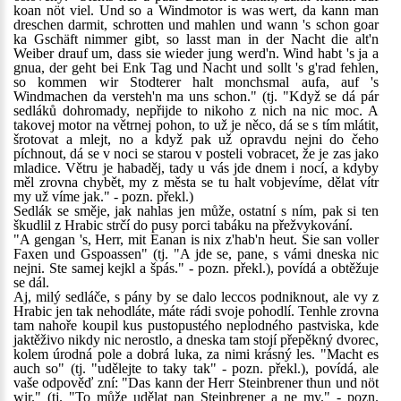
koan nöt viel. Und so a Windmotor is was wert, da kann man
dreschen darmit, schrotten und mahlen und wann 's schon goar
ka Gschäft nimmer gibt, so lasst man in der Nacht die alt'n
Weiber drauf um, dass sie wieder jung werd'n. Wind habt 's ja a
gnua, der geht bei Enk Tag und Nacht und sollt 's g'rad fehlen,
so kommen wir Stodterer halt monchsmal aufa, auf 's
Windmachen da versteh'n ma uns schon." (tj. "Když se dá pár
sedláků dohromady, nepřijde to nikoho z nich na nic moc. A
takovej motor na větrnej pohon, to už je něco, dá se s tím mlátit,
šrotovat a mlejt, no a když pak už opravdu nejni do čeho
píchnout, dá se v noci se starou v posteli vobracet, že je zas jako
mladice. Větru je habaděj, tady u vás jde dnem i nocí, a kdyby
měl zrovna chybět, my z města se tu halt vobjevíme, dělat vítr
my už víme jak." - pozn. překl.)
Sedlák se směje, jak nahlas jen může, ostatní s ním, pak si ten
škudlil z Hrabic strčí do pusy porci tabáku na přežvykování.
"A gengan 's, Herr, mit Eanan is nix z'hab'n heut. Sie san voller
Faxen und Gspoassen" (tj. "A jde se, pane, s vámi dneska nic
nejni. Ste samej kejkl a špás." - pozn. překl.), povídá a obtěžuje
se dál.
Aj, milý sedláče, s pány by se dalo leccos podniknout, ale vy z
Hrabic jen tak nehodláte, máte rádi svoje pohodlí. Tenhle zrovna
tam nahoře koupil kus pustopustého neplodného pastviska, kde
jaktěživo nikdy nic nerostlo, a dneska tam stojí přepěkný dvorec,
kolem úrodná pole a dobrá luka, za nimi krásný les. "Macht es
auch so" (tj. "udělejte to taky tak" - pozn. překl.), povídá, ale
vaše odpověď zní: "Das kann der Herr Steinbrener thun und nöt
wir." (tj. "To může udělat pan Steinbrener a ne my." - pozn.