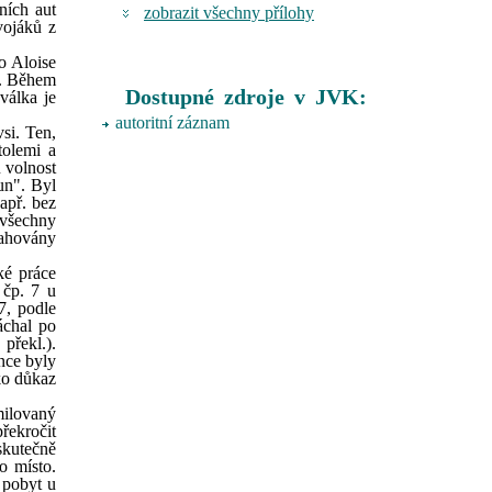
ních aut
zobrazit všechny přílohy
vojáků z
o Aloise
la. Během
Dostupné zdroje v JVK:
válka je
autoritní záznam
si. Ten,
tolemi a
u volnost
un". Byl
apř. bez
 všechny
tahovány
ké práce
 čp. 7 u
7, podle
áchal po
překl.).
ance byly
ko důkaz
milovaný
překročit
skutečně
o místo.
í pobyt u