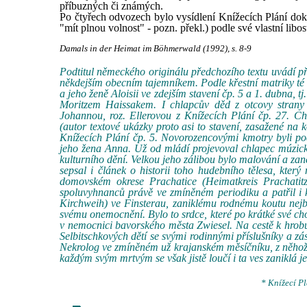
příbuzných či známých.
Po čtyřech odvozech bylo vysídlení Knížecích Plání doko
"mít plnou volnost" - pozn. překl.) podle své vlastní libost
Damals in der Heimat im Böhmerwald (1992), s. 8-9
Podtitul německého originálu předchozího textu uvádí při
někdejším obecním tajemníkem. Podle křestní matriky té 
a jeho ženě Aloisii ve zdejším stavení čp. 5 a 1. dubna, t
Moritzem Haissakem. I chlapcův děd z otcovy strany 
Johannou, roz. Ellerovou z Knížecích Plání čp. 27. C
(autor textové ukázky proto asi to stavení, zasažené na
Knížecích Plání čp. 5. Novorozencovými kmotry byli pod
jeho žena Anna. Už od mládí projevoval chlapec múzické
kulturního dění. Velkou jeho zálibou bylo malování a za
sepsal i článek o historii toho hudebního tělesa, kte
domovském okrese Prachatice (Heimatkreis Prachatit
spoluvyhnanců právě ve zmíněném periodiku a patřil i 
Kirchweih) ve Finsterau, zaniklému rodnému koutu nejb
svému onemocnění. Bylo to srdce, které po krátké své c
v nemocnici bavorského města Zwiesel. Na cestě k hrob
Selbitschkových dětí se svými rodinnými příslušníky a 
Nekrolog ve zmíněném už krajanském měsíčníku, z něhož z
každým svým mrtvým se však jistě loučí i ta ves zaniklá je
* Knížecí Pl