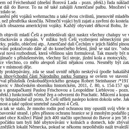
m od Ferchenhaid (dnešní Borová Lada - pozn. překl.) řada náklad
 dál do Bavor. To na ně také zahájili Američané palbu. Množství 
zdalo se.
ranění pěti vojáků wehrmachtu a také dvou civilistů, jmenovitě mladéh
 než přestřelka skončila. Němečtí vojáci byli zajati a zavřeni do koste
ních obsazena americkými vojáky. Každý obyvatel děkoval Bohu, že 
 objevili mladí Češi a prohledávali skrz naskrz všechny chalupy ve v
 zfackován a zkopán. V mžiku byli Češi vyzbrojeni německými pis
rky, prádlo, oblečení atp.. Američané dali Čechům v jejich řádění plno
vání pokračovalo dále až do konečného řešení, jímž se stal tzv. "ods
val nová rozhodnutí, která většinou sám formuloval. Tak musely být n
mače s příslušenstvím, všechny šicí stroje, jízdní kola a motocykly,
tce všechno, co mělo alespoň zčásti nějakou cenu. Nesměly být za
 v místnosti děje.
 proklepávány, zda se snad uvnitř někdo neskrývá (podle bakalářs
í a jihovýchodní části Národního parku Šumava
se ovšem ve stavení
val příslušník českobudějovického gestapa Robert Steinhauser /*191
ovic v Jihočeském sborníku historickém, 2011, č. 80, s. 154-157 sp
 s gestapačkami Paulou Frischovou a Leopoldine Lieblovou - pozn. 
n. překl.) funkcionáři včetně žen a odvezeni do Prachatic. Mlácení a kop
y liduprázdné už proto, že Češi stříleli naslepo kolem dokola sebe. Ja
nost a také opilost smrtelně zasaženi 4 Češi.
 a tak se stalo, že mnoho rodin pod ochranou tmy opustili svůj vřele 
bavorské straně, i přes přísnou ochranu hranice se ji mnohým podařilo 
tel obce Knížecí Pláně jich 400 stačilo uprchnout do Bavor a jen 58 
počátku tam byli lidé ubytováváni v kolnách a domech, kde zbýval
ůznějších lokalit Německa, pokud se někomu nepoštěstilo najít trvalejš