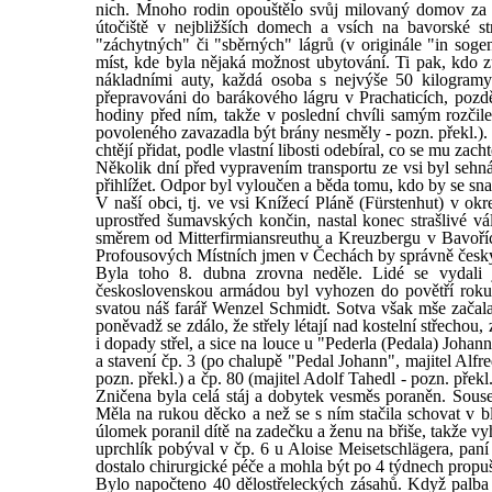
nich. Mnoho rodin opouštělo svůj milovaný domov za n
útočiště v nejbližších domech a vsích na bavorské str
"záchytných" či "sběrných" lágrů (v originále "in soge
míst, kde byla nějaká možnost ubytování. Ti pak, kdo z
nákladními auty, každá osoba s nejvýše 50 kilogramy
přepravováni do barákového lágru v Prachaticích, poz
hodiny před ním, takže v poslední chvíli samým rozčile
povoleného zavazadla být brány nesměly - pozn. překl.). 
chtějí přidat, podle vlastní libosti odebíral, co se mu zach
Několik dní před vypravením transportu ze vsi byl sehn
přihlížet. Odpor byl vyloučen a běda tomu, kdo by se sn
V naší obci, tj. ve vsi Knížecí Pláně (Fürstenhut) v o
uprostřed šumavských končin, nastal konec strašlivé v
směrem od Mitterfirmiansreuthu a Kreuzbergu v Bavořích
Profousových Místních jmen v Čechách by správně česky 
Byla toho 8. dubna zrovna neděle. Lidé se vydali j
československou armádou byl vyhozen do povětří roku 1
svatou náš farář Wenzel Schmidt. Sotva však mše začala, 
poněvadž se zdálo, že střely létají nad kostelní střechou
i dopady střel, a sice na louce u "Pederla (Pedala) Johan
a stavení čp. 3 (po chalupě "Pedal Johann", majitel Alfre
pozn. překl.) a čp. 80 (majitel Adolf Tahedl - pozn. přek
Zničena byla celá stáj a dobytek vesměs poraněn. Souse
Měla na rukou děcko a než se s ním stačila schovat v b
úlomek poranil dítě na zadečku a ženu na břiše, takže vyh
uprchlík pobýval v čp. 6 u Aloise Meisetschlägera, pan
dostalo chirurgické péče a mohla být po 4 týdnech propu
Bylo napočteno 40 dělostřeleckých zásahů. Když palba u