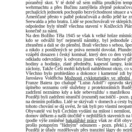
poraněný skot. V té době už sem mířila prudkým tempe
wehrmachtu a přes Bučinu zamýšlela zřejmě pokračovat
prchajících jednotek pochopilo bezvýchodnost situace a v
Američané přesto v palbě pokračovali a došlo ještě ke z
Seewalda a jeho bratra. Lidé se poschovávali ve sklepích,
odpoledne byly téměř všechna stavení v Knížecích Plá
konečně za námi.
Na den Božího Těla 1945 se však k velké hrůze místních
kdo se odvážil byť nejmenší námitky, byl jednoduše
zbraněmi a dali se do plenění. Brali všechno s sebou, špe
a nikdo z postižených se práva nemohl dovolat. Plundro
vzápětí dosazen i český komisař, který den co den vydá
odkladu odevzdány k odvozu jinam všechny radiové přijí
hodiny a hodinky, zlaté předměty, kapesní lampy, krá
záclony, Takže Češi mohli kdykoli nahlédnout okny, co se
Všechno bylo prohledáno a dokonce i kamenné zdi byly
Jaroslava Voldřicha
Možnosti cykloturistiky ve středn
Franze Baiera /po chalupě "Luisn Adolf"/ opravdu skrý
úplného seznamu celé služebny z protektorátních Buděj
zadržení neznámo kdy a kde sebevraždu/ s manželkou a
Později byli zadrženi straničtí (rozuměj nacističtí - poz
na denním pořádku. Lidé se skrývali v domech a cesty byl
tohoto chování se dá uvést, že tak byli pro vlastní neopatr
Obyvatelé vsi byli Čechům vydáni na milost i nemilost,
domov útěkem a našli útočiště v nejbližších staveních na 
(podle výše zmíněné
bakalářské práce
však ze 458 obyva
prošlo potupným "řádným" odsunem - pozn. překl.). Z
Později je úřady rozdělovaly přes tranzitní lágry do nejr