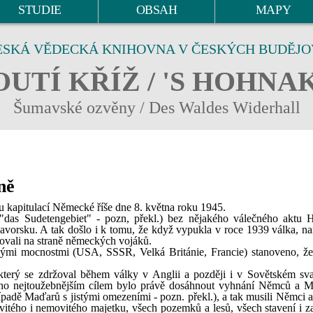
STUDIE
OBSAH
MAPY
ESKÁ VĚDECKÁ KNIHOVNA V ČESKÝCH BUDĚJO
UTÍ KŘÍŽ / 'S HOHNA
Šumavské ozvěny / Des Waldes Widerhall
ně
ou kapitulací Německé říše dne 8. května roku 1945.
"das Sudetengebiet" - pozn, překl.) bez nějakého válečného aktu H
orsku. A tak došlo i k tomu, že když vypukla v roce 1939 válka, na
jovali na straně německých vojáků.
ými mocnostmi (USA, SSSR, Velká Británie, Francie) stanoveno, že
terý se zdržoval během války v Anglii a později i v Sovětském sv
. Jeho nejtoužebnějším cílem bylo právě dosáhnout vyhnání Němců a 
adě Maďarů s jistými omezeními - pozn. překl.), a tak musili Němci 
vitého i nemovitého majetku, všech pozemků a lesů, všech stavení i za