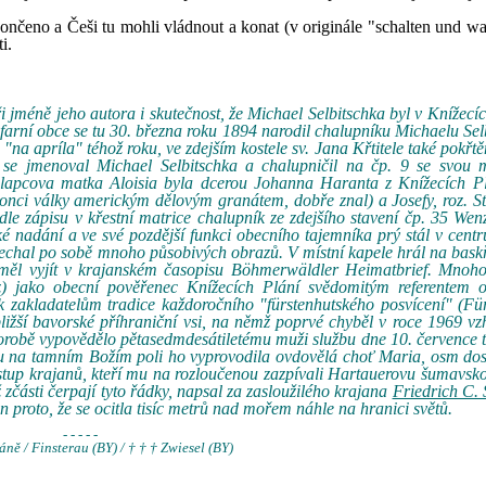
nčeno a Češi tu mohli vládnout a konat (v originále "schalten und walt
i.
 jméně jeho autora i skutečnost, že Michael Selbitschka byl v Knížecí
farní obce se tu 30. března roku 1894 narodil chalupníku Michaelu Sel
j. "na apríla" téhož roku, ve zdejším kostele sv. Jana Křtitele také pokřt
se jmenoval Michael Selbitschka a chalupničil na čp. 9 se svou 
hlapcova matka Aloisia byla dcerou Johanna Haranta z Knížecích Pl
 konci války americkým dělovým granátem, dobře znal) a Josefy, roz. S
le zápisu v křestní matrice chalupník ze zdejšího stavení čp. 35 Wen
 nadání a ve své pozdější funkci obecního tajemníka prý stál v centr
nechal po sobě mnoho působivých obrazů. V místní kapele hrál na bask
rý měl vyjít v krajanském časopisu Böhmerwäldler Heimatbrief. Mnoho
z) jako obecní pověřenec Knížecích Plání svědomitým referentem 
k zakladatelům tradice každoročního "fürstenhutského posvícení" (Fü
ližší bavorské příhraniční vsi, na němž poprvé chyběl v roce 1969 v
horobě vypovědělo pětasedmdesátiletému muži službu dne 10. července 
u na tamním Božím poli ho vyprovodila ovdovělá choť Maria, osm dos
zástup krajanů, kteří mu na rozloučenou zazpívali Hartauerovu šumavs
části čerpají tyto řádky, napsal za zasloužilého krajana
Friedrich C. 
n proto, že se ocitla tisíc metrů nad mořem náhle na hranici světů.
- - - - -
áně / Finsterau (BY) / † † † Zwiesel (BY)