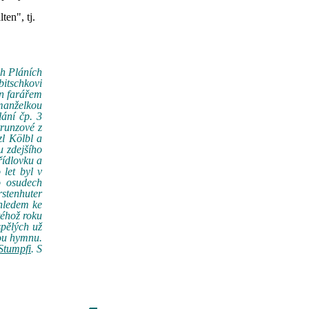
en", tj.
ch Pláních
bitschkovi
ěn farářem
manželkou
ání čp. 3
trunzové z
zl Kölbl a
u zdejšího
řídlovku a
 let byl v
o osudech
rstenhuter
zhledem ke
téhož roku
pělých už
kou hymnu.
Stumpfi
. S