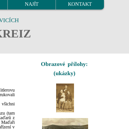
NAJÍT
KONTAKT
VICÍCH
KREIZ
Obrazové přílohy:
(ukázky)
itlerovu
rukovali
 všichni
azu (tam
Maďarů z
a Maďaři
řízení v