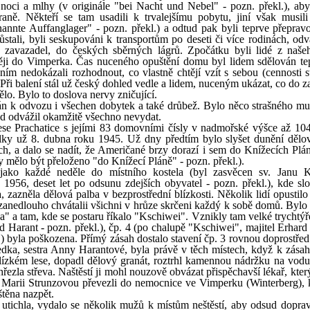
oci a mlhy (v originále "bei Nacht und Nebel" - pozn. překl.), aby
aně. Někteří se tam usadili k trvalejšímu pobytu, jiní však musili
nannte Auffanglager" - pozn. překl.) a odtud pak byli teprve přeprav
ůstali, byli seskupováni k transportům po deseti či více rodinách, od
 zavazadel, do českých sběrných lágrů. Zpočátku byli lidé z naše
ději do Vimperka. Čas nuceného opuštění domu byl lidem sdělován te
ním nedokázali rozhodnout, co vlastně chtějí vzít s sebou (cennosti s
Při balení stál už český dohled vedle a lidem, nuceným ukázat, co do z
tělo. Bylo to doslova nervy zničující.
án k odvozu i všechen dobytek a také drůbež. Bylo něco strašného mu
ad odvážil okamžitě všechno nevydat.
krese Prachatice s jejími 83 domovními čísly v nadmořské výšce až 10
álky už 8. dubna roku 1945. Už dny předtím bylo slyšet dunění dělo
, a dalo se nadít, že Američané brzy dorazí i sem do Knížecích Plán
mělo být přeloženo "do Knížecí Pláně" - pozn. překl.).
ako každé neděle do místního kostela (byl zasvěcen sv. Janu Kř
956, deset let po odsunu zdejších obyvatel - pozn. překl.), kde slo
zazněla dělová palba v bezprostřední blízkosti. Několik lidí opustilo 
, zanedlouho chvátalii všichni v hrůze skrčeni každý k sobě domů. Bylo
na" a tam, kde se postaru říkalo "Kschiwei". Vznikly tam velké trychtý
d Harant - pozn. překl.), čp. 4 (po chalupě "Kschiwei", majitel Erhard
l.) byla poškozena. Přímý zásah dostalo stavení čp. 3 rovnou doprostřed
dka, sestra Anny Harantové, byla právě v těch místech, když k zásah
lízkém lese, dopadl dělový granát, roztrhl kamennou nádržku na vodu
řezla střeva. Naštěstí ji mohl nouzově obvázat přispěchavší lékař, kter
í Marii Strunzovou převezli do nemocnice ve Vimperku (Winterberg), k
štěna nazpět.
tichla, vydalo se několik mužů k místům neštěstí, aby odsud dopravi