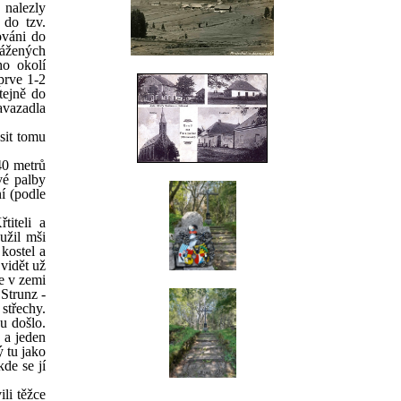
 nalezly
 do tzv.
ováni do
vážených
ho okolí
prve 1-2
tejně do
avazadla
sit tomu
40 metrů
vé palby
í (podle
titeli a
užil mši
kostel a
 vidět už
ře v zemi
 Strunz -
 střechy.
u došlo.
 a jeden
ý tu jako
de se jí
li těžce