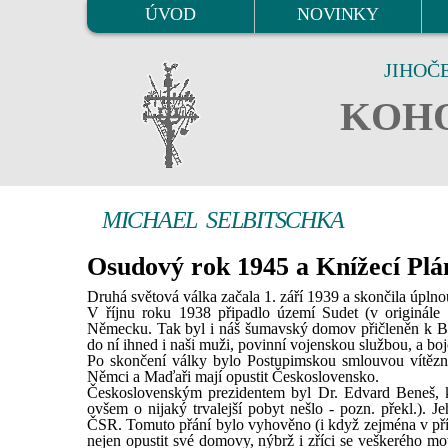
ÚVOD
NOVINKY
JIHOČ
KOHO
MICHAEL SELBITSCHKA
Osudový rok 1945 a Knížecí Plá
Druhá světová válka začala 1. září 1939 a skončila úpln
V říjnu roku 1938 připadlo území Sudet (v originále 
Německu. Tak byl i náš šumavský domov přičleněn k Bav
do ní ihned i naši muži, povinní vojenskou službou, a bo
Po skončení války bylo Postupimskou smlouvou vítězn
Němci a Maďaři mají opustit Československo.
Československým prezidentem byl Dr. Edvard Beneš, k
ovšem o nijaký trvalejší pobyt nešlo - pozn. překl.)
ČSR. Tomuto přání bylo vyhověno (i když zejména v příp
nejen opustit své domovy, nýbrž i zříci se veškerého mo