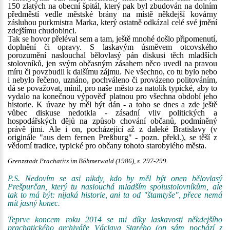
150 zlatých na obecní špitál, který pak byl zbudován na dolním
předměstí vedle městské brány na místě někdejší kovárny
zásluhou purkmistra Marka, který ostatně odkázal celé své jmění
zdejšímu chudobinci.
Tak se hovor přeléval sem a tam, ještě mnohé došlo připomenutí,
doplnění či opravy. S laskavým úsměvem otcovského
porozumění naslouchal bělovlasý pán diskusi těch mladších
stolovníků, jen svým občasným zásahem něco uvedl na pravou
míru či povzbudil k dalšímu zájmu. Ne všechno, co tu bylo nebo
i nebylo řečeno, uznáno, pochváleno či provázeno politováním,
dá se považovat, mínil, pro naše město za natolik typické, aby to
vydalo na konečnou výpověď platnou pro všechna období jeho
historie. K úvaze by měl být dán - a toho se dnes a zde ještě
vůbec diskuse nedotkla - zásadní vliv politických a
hospodářských dějů na způsob chování občanů, podmíněný
právě jimi. Ale i on, pocházející až z daleké Bratislavy (v
originále "aus dem fernen Preßburg" - pozn. překl.), se těší z
vědomí tradice, typické pro občany tohoto starobylého města.
Grenzstadt Prachatitz im Böhmerwald (1986), s. 297-299
P.S. Nedovím se asi nikdy, kdo by měl být onen bělovlasý
Prešpurčan, který tu naslouchá mladším spolustolovníkům, ale
tak to má být: nijaká historie, ani ta od "štamtyše", přece nemá
mít jasný konec.
Teprve koncem roku 2014 se mi díky laskavosti někdejšího
prachatického archiváře Václava Starého (on sám pochází z