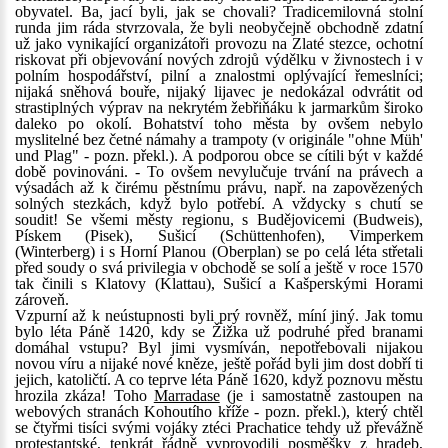
obyvatel. Ba, jací byli, jak se chovali? Tradicemilovná stolní
runda jim ráda stvrzovala, že byli neobyčejně obchodně zdatní
už jako vynikající organizátoři provozu na Zlaté stezce, ochotní
riskovat při objevování nových zdrojů výdělku v živnostech i v
polním hospodářství, pilní a znalostmi oplývající řemeslníci;
nijaká sněhová bouře, nijaký lijavec je nedokázal odvrátit od
strastiplných výprav na nekrytém žebřiňáku k jarmarkům široko
daleko po okolí. Bohatství toho města by ovšem nebylo
myslitelné bez četné námahy a trampoty (v originále "ohne Müh'
und Plag" - pozn. překl.). A podporou obce se cítili být v každé
době povinováni. - To ovšem nevylučuje trvání na právech a
výsadách až k čirému pěstnímu právu, např. na zapovězených
solných stezkách, když bylo potřebí. A vždycky s chutí se
soudit! Se všemi městy regionu, s Budějovicemi (Budweis),
Pískem (Pisek), Sušicí (Schüttenhofen), Vimperkem
(Winterberg) i s Horní Planou (Oberplan) se po celá léta střetali
před soudy o svá privilegia v obchodě se solí a ještě v roce 1570
tak činili s Klatovy (Klattau), Sušicí a Kašperskými Horami
zároveň.
Vzpurní až k neústupnosti byli prý rovněž, míní jiný. Jak tomu
bylo léta Páně 1420, kdy se Žižka už podruhé před branami
domáhal vstupu? Byl jimi vysmíván, nepotřebovali nijakou
novou víru a nijaké nové kněze, ještě pořád byli jim dost dobří ti
jejich, katoličtí. A co teprve léta Páně 1620, když poznovu městu
hrozila zkáza! Toho
Marradase
(je i samostatně zastoupen na
webových stranách Kohoutího kříže - pozn. překl.), který chtěl
se čtyřmi tisíci svými vojáky ztéci Prachatice tehdy už převážně
protestantské, tenkrát řádně vyprovodili posměšky z hradeb,