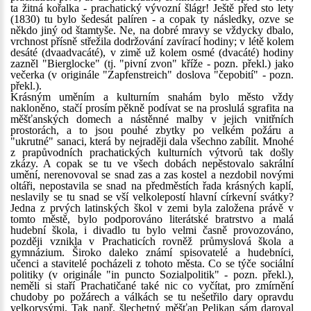
ta žitná kořalka - prachatický vývozní šlágr! Ještě před sto lety
(1830) tu bylo šedesát palíren - a copak ty následky, ozve se
někdo jiný od štamtyše. Ne, na dobré mravy se vždycky dbalo,
vrchnost přísně střežila dodržování zavírací hodiny; v létě kolem
desáté (dvaadvacáté), v zimě už kolem osmé (dvacáté) hodiny
zazněl "Bierglocke" (tj. "pivní zvon" kříže - pozn. překl.) jako
večerka (v originále "Zapfenstreich" doslova "čepobití" - pozn.
překl.).
Krásným uměním a kulturním snahám bylo město vždy
nakloněno, stačí prosím pěkně podívat se na proslulá sgrafita na
měšťanských domech a nástěnné malby v jejich vnitřních
prostorách, a to jsou pouhé zbytky po velkém požáru a
"ukrutné" sanaci, která by nejraději dala všechno zabílit. Mnohé
z prapůvodních prachatických kulturních výtvorů tak došly
zkázy. A copak se tu ve všech dobách nepěstovalo sakrální
umění, nerenovoval se snad zas a zas kostel a nezdobil novými
oltáři, nepostavila se snad na předměstích řada krásných kaplí,
neslavily se tu snad se vší velkolepostí hlavní církevní svátky?
Jedna z prvých latinských škol v zemi byla založena právě v
tomto městě, bylo podporováno literátské bratrstvo a malá
hudební škola, i divadlo tu bylo velmi časně provozováno,
později vznikla v Prachaticích rovněž průmyslová škola a
gymnázium. Široko daleko známí spisovatelé a hudebníci,
učenci a stavitelé pocházeli z tohoto města. Co se týče sociální
politiky (v originále "in puncto Sozialpolitik" - pozn. překl.),
neměli si staří Prachatičané také nic co vyčítat, pro zmírnění
chudoby po požárech a válkách se tu nešetřilo dary opravdu
velkorysými. Tak např. šlechetný měšťan Pelikan sám daroval