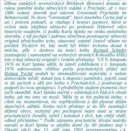
těžbou zaniklých severočeských Břežánek /Briesen/) dostala do
rukou pamětní kniha německých rodáků z Prachatic, už v roce
1986 vydaný sborník pod názvem Grenzstadt Prachatitz im
Böhmerwald. To slovo "Grenzstadt", které mnohého Čecha jistě a
asi i právem pobouří, se vztahuje k hranici jazykové, která se
ovšem stala zdejšímu němectví po prohrané Hitlerově válce
historicky osudným. O podílu Karla Spinky na vzniku zmíněného
sborníku, z níž pochází i jadrnou němčinou prostoupený německý
originál předchozího textu, situovaný ostatně časově někam na
počátek třicátých let, kdy mohl být Hitler leckomu dosud k
smíchu, píše v doslovu na konci knihy
Richard Schiefer
(zastoupený i samostatně na webových stranách Kohoutího kříže)
toto (cituji německý originál v českém překladu): "Už 9. listopadu
1976 mi Karl Spinka sdělil, že záměr (oběžníkem z 1. listopadu
1976 adresovaném většímu počtu prachatických přátel dal
Helmut Pechtl
podnět ke shromažďování materiálu o našem
domovském městě, dokud jsou k dispozici pamětníci, jejichž osud
se dá zachytit a užít pro knihu o Prachaticích...) pozdravuje a
podpoří ho svou spoluprací. S předběžným studiem pramenů chce
začít okamžitě. Karl Spinka načrtá v následujících řádcích obsah
knihy, jak mu tane na mysli: 'Měla by to být politická kniha; s
cílem nic neumenšovat, nic nepřikrašlovat a dát plynout dějům
skutečných zážitků. Kniha mých představ je do šíře zasahující
dějinný obrys, nezbytný pro pochopení nejen snad ze strany
prachatických čtenářů, nýbrž i kohokoli z těch, kdo chtějí vědět,
odkud přicházíme.'" Podle záznamu prachatické křestní matriky
narodil se Karl Spinka ve zdejším domě čp. 89 (dodnes stojí v
Dlouhé ulici) dne 15. září roku 1903 penzionovanému c.k.