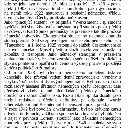
kde se jeho syn narodil 15. března (má být 15. září - pozn.
překl.) 1903, navštěvoval tu obecnou školu a pak i gymnázium,
na němž roku 1922 maturoval s poslední německou třídou.
Gymnázium bylo Čechy protizákonně zrušeno.
Jako "pracující student" (v originále "Werkstudent", tj. student
vydělávající si na živobytí zaměstnáním při studiu - pozn. překl.)
navštěvoval Karl Spinka přednášky na právnické fakultě pražské
německé univerzity. Ekonomická situace ho nakonec donutila
studia přerušit. Stal se zpravodajem brněnského německého listu
"Tagesbote" a 1. ledna 1925 vstoupil do služeb Československé
tiskové kanceláře. Musel předtím složit jazykovou zkoušku a
zkoušku z těsnopisu. Jako německý stenograf v pražském
parlamentu a také v českém zemském sněmu přišel do blízkého
styku s politikou a opatřil si tu cennou výzbroj pro svou pozdější
kariéru politického žurnalisty.
Od roku 1928 byl členem německého oddělení tiskové
kanceláře, kde převzal vedení denní zpravodajské výměny s
jazykově německými tiskovými agenturami. Byl nasazen i tako
rozhlasový hlasatel úředních německých zpráv. Redigoval dále
předsedovi vlády denně předkládané přehledy německého
domácího i zahraničního tisku. Roku 1938 Spinka dosáhl jako
vrchní redaktor a úředník definitivy (v originále "wurde
Oberredakteur und Beamter auf Lebenszeit - pozn. překl.).
V roce 1942 byl povolán k wehrmachtu, byl po krátkém kurzu
odvelen do Francie, zažil tam spojeneckou invazi a byl obklíčen
a zajat v pevnosti Lorient (sloužící jako základna německých
ponorek - pozn. překl.). Teprve v roce 1946 se shledal se svou
rodinou v Bavorsku; vrátit se domů do Prachatic mu už dopřáno