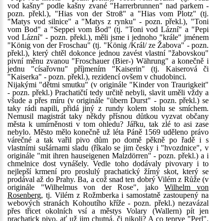
vod kašny" podle kašny zvané "Harrerbrunnen" nad parkem -
pozn. překl.), "Hias von der Stroß" a "Hias vom Plotz" (tj.
"Matys vod silnice" a "Matys z rynku" - pozn. překl.), "Toni
vom Bod" a "Seppei vom Bod" (tj. "Toni vod Lázní" a "Pepi
vod Lázní" - pozn. překl.), měli jsme i jednoho "krále" jménem
"König von der Froschau" (tj. "König /Král/ ze Žabova" - pozn.
překl.), který chtěl dokonce jednou zavést vlastní "žabovskou"
pivní měnu zvanou "Froschauer (Bier-) Währung" a konečně i
jednu "císařovnu" příjmením "Kaiserin" (tj. Kaiserová či
"Kaiserka" - pozn. překl.), rezidencí ovšem v chudobinci.
Nijakými "dětmi smutku" (v originále "Kinder von Traurigkeit"
- pozn. překl.) Prachatičtí tedy určitě nebyli, slavit uměli vždy a
všude a přes míru (v originále "übern Durst" - pozn. překl.) se
taky rádi napili, přidá jiný z rundy kolem stolu se smíchem.
Nemusil magistrát taky někdy přísnou důtkou vyzvat občany
města k umírněnosti v tom ohledu? Jářku, tak zlé to asi zase
nebylo. Město mělo konečně už léta Páně 1569 uděleno právo
várečné a tak vařil pivo dům po domě pěkně po řadě i s
vlastními sušárnami sladu (říkalo se jim česky i "hvozdnice", v
originále "mit ihren hauseigenen Malzdörren" - pozn. překl.) a i
chmelnice dost vynášely. Vedle toho dodávaly pivovary i to
nejlepší krmení pro proslulý prachatický žírný skot, který se
prodával až do Prahy. Ba, a což snad ten dobrý Vilém z Růže (v
originále "Wilhelmus von der Rose", jako
Wilhelm von
Rosenberg
, tj. Vilém z Rožmberka i samostatně zastoupený na
webových stranách Kohoutího kříže - pozn. překl.) nezavázal
přes třicet okolních vsí a městys Volary (Wallern) pít jen
prachatick pivo, ať už jim chutná, či nikoli? A co teprve "Perl",