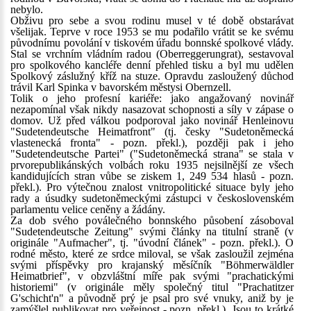
nebylo.
Obživu pro sebe a svou rodinu musel v té době obstarávat
všelijak. Teprve v roce 1953 se mu podařilo vrátit se ke svému
původnímu povolání v tiskovém úřadu bonnské spolkové vlády.
Stal se vrchním vládním radou (Oberreggerungrat), sestavoval
pro spolkového kancléře denní přehled tisku a byl mu udělen
Spolkový záslužný kříž na stuze. Opravdu zasloužený důchod
trávil Karl Spinka v bavorském městysi Obernzell.
Tolik o jeho profesní kariéře: jako angažovaný novinář
nezapomínal však nikdy nasazovat schopnosti a síly v zápase o
domov. Už před válkou podporoval jako novinář Henleinovu
"Sudetendeutsche Heimatfront" (tj. česky "Sudetoněmecká
vlastenecká fronta" - pozn. překl.), později pak i jeho
"Sudetendeutsche Partei" ("Sudetoněmecká strana" se stala v
prvorepublikánských volbách roku 1935 nejsilnější ze všech
kandidujících stran vůbe se ziskem 1, 249 534 hlasů - pozn.
překl.). Pro výtečnou znalost vnitropolitické situace byly jeho
rady a úsudky sudetoněmeckými zástupci v československém
parlamentu velice ceněny a žádány.
Za dob svého poválečného bonnského působení zásoboval
"Sudetendeutsche Zeitung" svými články na titulní straně (v
originále "Aufmacher", tj. "úvodní článek" - pozn. překl.). O
rodné město, které ze srdce miloval, se však zasloužil zejména
svými příspěvky pro krajanský měsíčník "Böhmerwäldler
Heimatbrief", v obzvláštní míře pak svými "prachatickými
historiemi" (v originále měly společný titul "Prachatitzer
G'schicht'n" a původně prý je psal pro své vnuky, aniž by je
zamýšlel publikovat pro veřejnost - pozn. překl.). Jsou to krátké