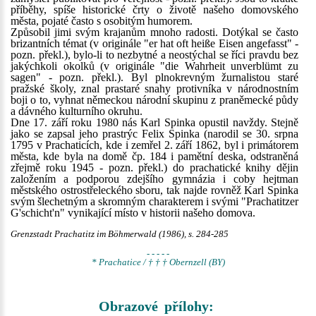
příběhy, spíše historické črty o životě našeho domovského
města, pojaté často s osobitým humorem.
Způsobil jimi svým krajanům mnoho radosti. Dotýkal se často
brizantních témat (v originále "er hat oft heiße Eisen angefasst" -
pozn. překl.), bylo-li to nezbytné a neostýchal se říci pravdu bez
jakýchkoli okolků (v originále "die Wahrheit unverblümt zu
sagen" - pozn. překl.). Byl plnokrevným žurnalistou staré
pražské školy, znal prastaré snahy protivníka v národnostním
boji o to, vyhnat německou národní skupinu z praněmecké půdy
a dávného kulturního okruhu.
Dne 17. září roku 1980 nás Karl Spinka opustil navždy. Stejně
jako se zapsal jeho prastrýc Felix Spinka (narodil se 30. srpna
1795 v Prachaticích, kde i zemřel 2. září 1862, byl i primátorem
města, kde byla na domě čp. 184 i pamětní deska, odstraněná
zřejmě roku 1945 - pozn. překl.) do prachatické knihy dějin
založením a podporou zdejšího gymnázia i coby hejtman
městského ostrostřeleckého sboru, tak najde rovněž Karl Spinka
svým šlechetným a skromným charakterem i svými "Prachatitzer
G'schicht'n" vynikající místo v historii našeho domova.
Grenzstadt Prachatitz im Böhmerwald (1986), s. 284-285
- - - - -
* Prachatice / † † † Obernzell (BY)
Obrazové přílohy: