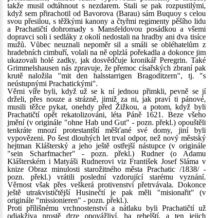
takže musil odtáhnout s nezdarem. Stali se pak rozpustilými,
když sem přirachotil od Bavorova (Barau) sám Buquoy s celou
svou přesilou, s těžkými kanony a čtyřmi regimenty pěšího lidu
a Prachatičtí dohromady s Mansfeldovou posádkou a všemi
dopravci soli i sedláky z okolí nedostali na hradby ani dva tisíce
mužů. Vůbec neuznali nepoměr sil a smáli se obléhatelům z
hradebních cimbuří, volali na ně oplzlá pořekadla a dokonce jim
ukazovali holé zadky, jak dosvědčuje kronikář Peregrin. Také
Grimmelshausen nás zpravuje, že přemoc císařských zbraní pak
krutě naložila "mit den halsstarrigen Bragoditzern", tj. "s
neústupnými Prachatickými".
Věrni víře byli, když už se k ní jednou přimkli, pevně se jí
drželi, přes nouze a strázně, jimiž za ni, jak praví ti pánové,
musili těžce pykat, onehdy před Žižkou, a potom, když byli
Prachatičtí opět rekatolizováni, léta Páně 1621. Beze všeho
jmění (v originále "ohne Hab und Gut" - pozn. překl.) opouštěli
tenkráte mnozí protestantští měšťané své domy, jiní byli
vypovězeni. Po šest dlouhých let trval odpor, než nový městský
hejtman Klášterský a jeho ještě ostřejší nástupce (v originále
"sein Scharfmacher" - pozn. překl.) Rudner (o Adamu
Klášterském i Matyáši Rudnerovi viz František Josef Sláma v
knize Obraz minulosti starožitného města Prachatic /1838/ -
pozn. překl.) vrátili poslední vzdorující starému vyznání.
Věrnost však přes veškerá protivenství přetrvávala. Dokonce
ještě utrakvističtější Husinečtí je pak měli "misionařit" (v
originále "missionieren" - pozn. překl.).
Proti přílišnému vrchnostenství a nátlaku byli Prachatičtí už
odjakživa prostě drze opovážliví, ba rebelští, a ten jejich