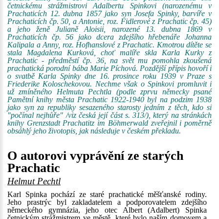
četnickému strážmistrovi Adalbertu Spinkovi (narozenému v
Prachaticích 12. dubna 1857 jako syn Josefa Spinky, barvíře v
Prachaticích čp. 50, a Antonie, roz. Fidlerové z Prachatic čp. 45)
a jeho ženě Julianě Aloisii, narozené 13. dubna 1869 v
Prachaticích čp. 56 jako dcera zdejšího hřebenáře Johanna
Kalipala a Anny, roz. Hofhanslové z Prachatic. Kmotrou dítěte se
stala Magdalena Kurková, choť malíře skla Karla Kurky z
Prachatic - předměstí čp. 36, na svět mu pomohla zkoušená
prachatická porodní bába Marie Píchová. Pozdější přípis hovoří i
o svatbě Karla Spinky dne 16. prosince roku 1939 v Praze s
Friederike Koloschekovou. Nechme však o Spinkovi promluvit i
už zmíněného Helmuta Pechtla (podle zprvu německy psané
Pamětní knihy města Prachatic 1922-1940 byl na podzim 1938
jako syn za republiky sesazeného starosty jedním z těch, kdo si
"počínal nejhůře" /viz česká její část s. 313/), který na stránkách
knihy Grenzstadt Prachatitz im Böhmerwald zveřejnil i poměrně
obsáhlý jeho životopis, jak následuje v českém překladu.
O autorovi vyprávění ze starých
Prachatic
Helmut Pechtl
Karl Spinka pochází ze staré prachatické měšťanské rodiny.
Jeho prastrýc byl zakladatelem a podporovatelem zdejšího
německého gymnázia, jeho otec Albert (Adalbert) Spinka
četnickým strážmistrem ve městě, které bylo naším domovem a