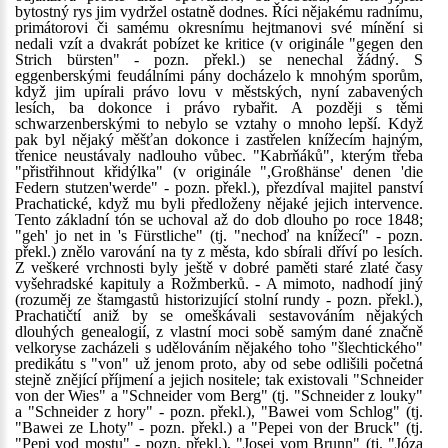
bytostný rys jim vydržel ostatně dodnes. Říci nějakému radnímu,
primátorovi či samému okresnímu hejtmanovi své mínění si
nedali vzít a dvakrát pobízet ke kritice (v originále "gegen den
Strich bürsten" - pozn. překl.) se nenechal žádný. S
eggenberskými feudálními pány docházelo k mnohým sporům,
když jim upírali právo lovu v městských, nyní zabavených
lesích, ba dokonce i právo rybařit. A později s těmi
schwarzenberskými to nebylo se vztahy o mnoho lepší. Když
pak byl nějaký měšťan dokonce i zastřelen knížecím hajným,
třenice neustávaly nadlouho vůbec. "Kabrňáků", kterým třeba
"přistřihnout křidýlka" (v originále ",Großhänse' denen 'die
Federn stutzen'werde" - pozn. překl.), přezdíval majitel panství
Prachatické, když mu byli předloženy nějaké jejich intervence.
Tento základní tón se uchoval až do dob dlouho po roce 1848;
"geh' jo net in 's Fürstliche" (tj. "nechoď na knížecí" - pozn.
překl.) znělo varování na ty z města, kdo sbírali dříví po lesích.
Z veškeré vrchnosti byly ještě v dobré paměti staré zlaté časy
vyšehradské kapituly a Rožmberků. - A mimoto, nadhodí jiný
(rozuměj ze štamgastů historizující stolní rundy - pozn. překl.),
Prachatičtí aniž by se omeškávali sestavováním nějakých
dlouhých genealogií, z vlastní moci sobě samým dané značně
velkoryse zacházeli s udělováním nějakého toho "šlechtického"
predikátu s "von" už jenom proto, aby od sebe odlišili početná
stejně znějící příjmení a jejich nositele; tak existovali "Schneider
von der Wies" a "Schneider vom Berg" (tj. "Schneider z louky"
a "Schneider z hory" - pozn. překl.), "Bawei vom Schlog" (tj.
"Bawei ze Lhoty" - pozn. překl.) a "Pepei von der Bruck" (tj.
"Pepi vod mostu" - pozn. překl.), "Josei vom Brunn" (tj. "Józa