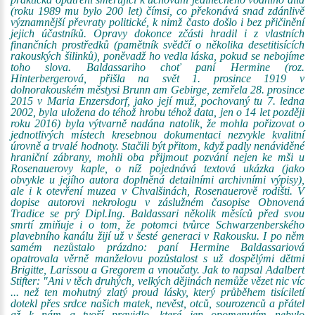
(roku 1989 mu bylo 200 let) čímsi, co překonává snad zdánlivě
významnější převraty politické, k nimž často došlo i bez přičinění
jejich účastníků. Opravy dokonce zčásti hradil i z vlastních
finančních prostředků (pamětník svědčí o několika desetitisících
rakouských šilinků), poněvadž ho vedla láska, pokud se nebojíme
toho slova. Baldassariho choť paní Hermine (roz.
Hinterbergerová, přišla na svět 1. prosince 1919 v
dolnorakouském městysi Brunn am Gebirge, zemřela 28. prosince
2015 v Maria Enzersdorf, jako její muž, pochovaný tu 7. ledna
2002, byla uložena do téhož hrobu téhož data, jen o 14 let později
roku 2016) byla výtvarně nadána natolik, že mohla pořizovat o
jednotlivých místech kresebnou dokumentaci nezvykle kvalitní
úrovně a trvalé hodnoty. Stačili být přitom, když padly nenáviděné
hraniční zábrany, mohli oba přijmout pozvání nejen ke mši u
Rosenauerovy kaple, o níž pojednává textová ukázka (jako
obvykle u jejího autora doplněná detailními archivními výpisy),
ale i k otevření muzea v Chvalšinách, Rosenauerově rodišti. V
dopise autorovi nekrologu v záslužném časopise Obnovená
Tradice se prý Dipl.Ing. Baldassari několik měsíců před svou
smrtí zmiňuje i o tom, že potomci tvůrce Schwarzenberského
plavebního kanálu žijí už v šesté generaci v Rakousku. I po něm
samém nezůstalo prázdno: paní Hermine Baldassariová
opatrovala věrně manželovu pozůstalost s už dospělými dětmi
Brigitte, Larissou a Gregorem a vnoučaty. Jak to napsal Adalbert
Stifter: "Ani v těch druhých, velkých dějinách nemůže vězet nic víc
... než ten mohutný zlatý proud lásky, který průběhem tisíciletí
dotekl přes srdce našich matek, nevěst, otců, sourozenců a přátel
až k nám a tvoří pravidlo, které jen opomenutím nebylo