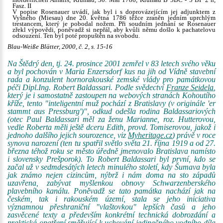
mörderlichen Anfalls, Krumau, 30. Mai 1786, Krumau B 5BC - 5 BP 2 h,
Fasz. II
V popise Rosenauer uvádí, jak byl i s doprovázejícím jej adjunktem z
Vyšného (Miesau) dne 20. května 1786 těžce zraněn jedním uprchlým
trestancem, který je pobodal nožem. Při soudním jednání se Rosenauer
zřekl výpovědi, poněvadž si nepřál, aby kvůli němu došlo k pachatelovu
odsouzení. Ten byl poté propuštěn na svobodu.
Blau-Weiße Blätter, 2000, č. 2, s. 15-16
Na Štědrý den, tj. 24. prosince 2001 zemřel v 83 letech svého věku
a byl pochován v Maria Enzersdorf kus na jih od Vídně stavební
rada a konzulent hornorakouské zemské vlády pro památkovou
péči Dipl.Ing. Robert Baldassari. Podle svědectví
Franze Seidela
,
který je i samostatně zastoupen na webových stranách Kohoutího
kříže, tento "inteligentní muž pochází z Bratislavy (v originále 'er
stammt aus Pressburg')", odkud odešla rodina Baldassariových
(otec Paul Baldassari měl za ženu Marianne, roz. Hutterovou,
vedle Roberta měli ještě dceru Edith, provd. Tomiserovou, jakož i
jednoho dalšího jejich sourozence, viz
Myheritage.cz
) právě v roce
synova narození (ten tu spatřil světlo světa 21. října 1919 a od 27.
března téhož roku se město úředně jmenovalo Bratislava namísto
i slovensky Prešporok). To Robert Baldassari byl první, kdo se
začal už v sedmdesátých letech minulého století, kdy Šumava byla
jak známo nejen cizincům, nýbrž i nám doma na sto západů
uzavřena, zabývat myšlenkou obnovy Schwarzenberského
plavebního kanálu. Poněvadž se tato památka nachází jak na
českém, tak i rakouském území, stala se jeho iniciativa
významnou přeshraniční "vlaštovkou" lepších časů a jeho
zasvěcené texty a především konkrétní technická dobrozdání a
praktická opatření směřující k uchování jedinečného vodního díla