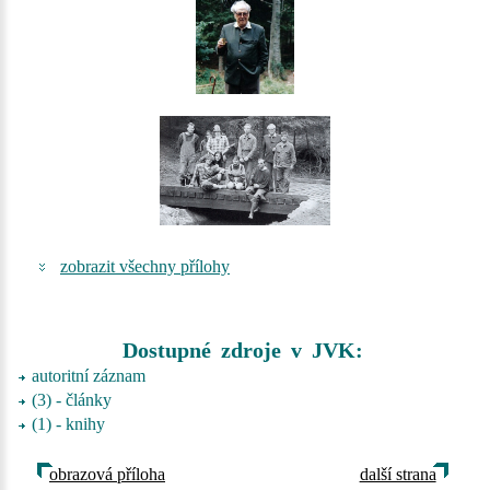
zobrazit všechny přílohy
Dostupné zdroje v JVK:
autoritní záznam
(3) - články
(1) - knihy
obrazová příloha
další strana