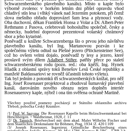
Schwarzenberského plavebního kanálu). Místo u kaple bylo
výborně zvoleno: v horkém letním dni přišel opravdu vhod
chladivý stín lesa i vlhký vánek nad Jezerním potokem, při čemž
slova mešního obřadu doprovázel šum lesa a plynoucí vody.
Oba duchovní, děkan František Honsa z Volar a Dr. Albert-Peter
Rethmann z Pasova, celebrovali bohoslužbu společně, česky a
německy, hudební doprovod prezentoval volarský chrámový
sbor a jeho kytaristé.
Poněvadž u knížete Schwarzenberga šlo o prvou jeho návštěvu
plavebního kanálu, byl Ing. Martanovou pozván i ke
společnému výletu odtud na Plešné jezero (Plöckensteiner See),
což ho ovšem velmi dojalo, poněvadž ty lesy a jezero, které
proslavil svým dílem
Adalbert Stifter
, patřily přece po staletí
schwarzenberskému rodu (pozn. red.: oba kněží, Ing. Hynek
Hladík z oblastní správy toků Benešov Lesů České republiky a
manželé Baldassariovi se rovněž účastnili tohoto výletu).
Tak byl jedním z potomků tří schwarzenberských knížat, pro něž
Ing. Josef Rosenauer projektoval a zbudoval šumavský plavební
kanál, darováním nového obrazu nejen doplněn interiér
Rosenauerovy kaple, nýbrž i ona tím svěřena ochraně Mariině.
Všechny použité prameny pocházejí ze Státního oblastního archivu
Třeboň, pobočka Český Krumlov.
/1/
Prof. W. Sazyma
: Die Rosenauer Kapelle beim Holzschwemmkanal bei
Hirschbergen. = Waldheimat, 1928, č. 11
/2/
Dr. Tannich
, Briefwechsel mit dem akad. Maler Wilhelm Fischer und
dem Staatlichen Denkmalamt für Böhmen, Prag, 1934 /Z. 420 I 109
/3/ Joseph Rosenauer, Ingenieur, Gründliche Beschreibung eines