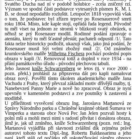
Svatého Ducha nad ní v podobě holubice - zcela zničený rzí.
Význam ve spodní části podstavce vytesaných písmen K. M. I.
B. se dosud nepodařilo rozluštit. Letopočet 1818 vypovídá však
o tom, že podstavec byl zřízen teprve po Rosenauerově smrti
roku 1804. Místo, kde kaple stojí, opřádá řada legend. Původně
tu měl viset na jednom ze stromů v blízkosti svatý obrázek, u
něhož se prý Rosenauer modlil. Rodinné podání zpravuje o
atentátu, který tu měl šťastně přestát; pachateli odpustil /1/. Tato
fakta nelze historicky podložit, ukazují však, jako jiná podání, že
Rosenauer musil být velmi zbožný muž /2/. Od známého
krumlovského malíře
Wilhelma Fischera
pochází poslední popis
obrazu v kapli /3/. Renovoval totiž a doplnil v roce 1934 - na
přání památkového úřadu - původní plechovou tabuli.
Jeho Jasnost
kníže Schwarzenberg
se letos (tj. v roce 2000 -
pozn. překl.) prohlásil za připravena dát pro kapli namalovat
obraz nový. Pověřil tímto úkolem akademického malíře Jana
Vachudu z Prahy, který převzal základní motiv dřívější malby, tj.
Nanebevzetí Panny Marie a nově ho zpracoval. Obraz je nyní
upevněn v kamenném podstavci a zve poutníky k zastavení a
modlitbě.
U příležitosti vysvěcení obrazu Ing. Jaroslava Martanová ze
Správy Národního parku a Chráněné krajinné oblasti Šumava ve
Vimperku a starosta obce Nová Pec Jan Jelen pozvali hosty k
polní mši a mohli mezi nimi s radostí přivítat i donátora obrazu,
jímž je, jak už zmíněno, kníže Schwarzenberg (pozn. red.: Ing.
Martanová vyjádřila při slavnosti zvláštní dík zejména právě
autorovi tohoto textu Dipl.-Ing. Robertu Baldassarimu a jeho
paní, kteří stáli od počátku při uskutečňování záměru obnovy