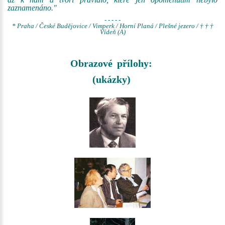
zaznamenáno."
- - - - -
* Praha / České Budějovice / Vimperk / Horní Planá / Plešné jezero / † † †
Vídeň (A)
Obrazové přílohy:
(ukázky)