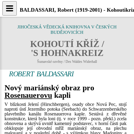
BALDASSARI, Robert (1919-2001) - Kohoutikriz
JIHOČESKÁ VĚDECKÁ KNIHOVNA V ČESKÝCH
BUDĚJOVICÍCH
KOHOUTÍ KŘÍŽ /
'S HOHNAKREIZ
Šumavské ozvěny / Des Waldes Widerhall
ROBERT BALDASSARI
Nový mariánský obraz pro
Rosenauerovu
kapli
V blízkosti Jelení (Hirschbergen), osady obce Nová Pec, stojí
naproti ústí Jezerního potoka (Seebach) do Schwarzenberského
plavebního kanálu Rosenauerova kaple. Sestává z dřevěné
konstrukce, která byla loni (tj. v roce 1999 - pozn. překl.) zcela
obnovena a skrývá uvnitř kamenný podstavec, v horní části pak
obklopuje její obvodní mříž mariánský obraz, na plechu
malovaný a v poslední době - s výjimkou hlavy Madoniny a