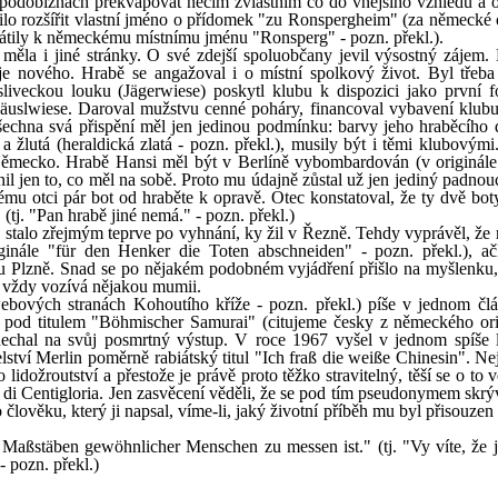
 podobiznách překvapovat něčím zvláštním co do vnějšího vzhledu a o
lo rozšířit vlastní jméno o přídomek "zu Ronspergheim" (za německé
átily k německému místnímu jménu "Ronsperg" - pozn. překl.).
měla i jiné stránky. O své zdejší spoluobčany jevil výsostný zájem.
e nového. Hrabě se angažoval i o místní spolkový život. Byl třeb
veckou louku (Jägerwiese) poskytl klubu k dispozici jako první f
 Häuslwiese. Daroval mužstvu cenné poháry, financoval vybavení klubu
šechna svá přispění měl jen jedinou podmínku: barvy jeho hraběcího
á a žlutá (heraldická zlatá - pozn. překl.), musily být i těmi klubový
 Německo. Hrabě Hansi měl být v Berlíně vybombardován (v originále 
il jen to, co měl na sobě. Proto mu údajně zůstal už jen jediný padnou
ému otci pár bot od hraběte k opravě. Otec konstatoval, že ty dvě bot
(tj. "Pan hrabě jiné nemá." - pozn. překl.)
se stalo zřejmým teprve po vyhnání, ky žil v Řezně. Tehdy vyprávěl, že
inále "für den Henker die Toten abschneiden" - pozn. překl.), ač
 u Plzně. Snad se po nějakém podobném vyjádření přišlo na myšlenku,
u vždy vozívá nějakou mumii.
ebových stranách Kohoutího kříže - pozn. překl.) píše v jednom čl
im pod titulem "Böhmischer Samurai" (citujeme česky z německého ori
echal na svůj posmrtný výstup. V roce 1967 vyšel v jednom spíše 
tví Merlin poměrně rabiátský titul "Ich fraß die weiße Chinesin". Ne
ožroutství a přestože je právě proto těžko stravitelný, těší se o to v
a di Centigloria. Jen zasvěcení věděli, že se pod tím pseudonymem skrý
člověku, který ji napsal, víme-li, jaký životní příběh mu byl přisouze
Maßstäben gewöhnlicher Menschen zu messen ist." (tj. "Vy víte, že 
- pozn. překl.)