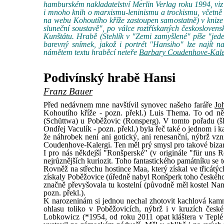
hamburském nakladatelství Merlin Verlag roku 1994, v
i mnoho knih o marxismu-leninismu a trockismu, včetně
na webu Kohoutího kříže zastoupen samostatně) v knize "
sluneční soustavě", po válce roztřískaných českoslove
Kunštátu. Hrabě (Stehlík v "Zemi zamyšlené" píše "jed
barevný snímek, jakož i portrét "Hansiho" lze najít 
námětem textu hraběcí neteře
Barbary Coudenhove-Kale
Podivínský hrabě Hansi
Franz Bauer
Před nedávnem mne navštívil synovec našeho faráře
Jo
Kohoutího kříže - pozn. překl.) Luis Thema. To od něh
(Schüttwa) u Poběžovic (Ronsperg). V tomto pořadu (šl
Ondřej Vaculík - pozn. překl.) byla řeč také o jednom 
že náhrobek není ani gotický, ani renesanční, nýbrž vz
Coudenhove-Kalergi. Ten měl prý smysl pro takové bizar
I pro nás někdejší "Ronšperské" (v originále "für uns R
nejrůznějších kuriozit. Toho fantastického památníku se t
Rovněž na střechu hostince Maa, který získal ve třicátýc
získaly Poběžovice (úředně nabyl Ronšperk toho českého
značně převyšovala tu kostelní (původně měl kostel Nan
pozn. překl.).
K narozeninám si jednou nechal zhotovit kachlová kamn
ohlasu toliko v Poběžovicích, nýbrž i v kruzích české
Lobkowicz (*1954, od roku 2011 opat kláštera v Teplé u