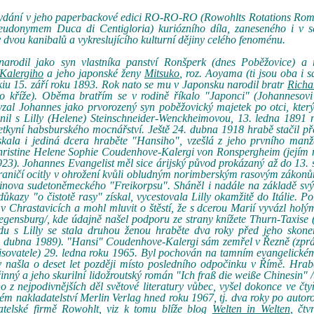
 vydání v jeho paperbackové edici RO-RO-RO (Rowohlts Rotations Rom
pseudonymem Duca di Centigloria) kuriózního díla, zaneseného i v 
y dvou kanibalů a vykreslujícího kulturní dějiny celého fenoménu.
narodil jako syn vlastníka panství Ronšperk (dnes Poběžovice) a 
Kalergiho
a jeho japonské ženy
Mitsuko
, roz. Aoyama (ti jsou oba i 
iu 15. září roku 1893. Rok nato se mu v Japonsku narodil bratr
Richa
 kříže). Oběma bratřím se v rodině říkalo "Japonci" (Johannesovi
evzal Johannes jako prvorozený syn poběžovický majetek po otci, kter
nil s Lilly (Helene) Steinschneider-Wenckheimovou, 13. ledna 1891 
letkyní habsburského mocnářství. Ještě 24. dubna 1918 hrabě stačil 
kala i jediná dcera hraběte "Hansiho", vzešlá z jeho prvního manže
hristine Helene Sophie Coudenhove-Kalergi von Ronspergheim (jejím
). Johannes Evangelist měl sice árijský původ prokázaný až do 13. st
hraničí ocitly v ohrožení kvůli obludným norimberským rasovým zákon
inova sudetoněmeckého "Freikorpsu". Sháněl i nadále na základě svý
kazy "o čistotě rasy" získal, vycestovala Lilly okamžitě do Itálie. Po
Chrastavicích a mohl mluvit o štěstí, že s dcerou Marií vyvázl holý
Regensburg/, kde údajně našel podporu ze strany knížete Thurn-Taxise
u s Lilly se stala druhou ženou hraběte dva roky před jeho skon
8. dubna 1989). "Hansi" Coudenhove-Kalergi sám zemřel v Řezně (zpr
pisovatele) 29. ledna roku 1965. Byl pochován na tamním evangelické
ly našla o deset let později místo posledního odpočinku v Římě. Hra
ý a jeho skurilní lidožroutský román "Ich fraß die weiße Chinesin" /t
 z nejpodivnějších děl světové literatury vůbec, vyšel dokonce ve čt
m nakladatelství Merlin Verlag hned roku 1967, tj. dva roky po autor
atelské firmě Rowohlt, viz k tomu blíže blog
Welten in Welten
, čtv