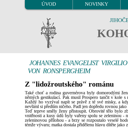
ÚVOD
NOVINKY
JIHOČ
KOHO
JOHANNES EVANGELIST VIRGILI
VON RONSPERGHEIM
Z "lidožroutského" románu
Také choť a rodina guvernérova byly domorodými žena
němých gestikulací. Pak musil Prospero tančit v kole s 
Každý ho vyzýval napít se právě z té své misky, a když
nevšiml si předtím ničeho. Padl jen dopředu rovnou jako 
Teď teprve směly ženy přistoupit. Obrovité tělo bylo 
vnitřnosti a kusy údů byly vařeny spolu se zeleninou - n
zeleninovou přílohou - a brzy se rozpoutalo veselé ho
témže vývaru; matka dostala přidělenu hlavu dítěte jako