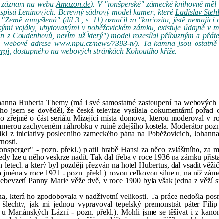
iz záznam na webu
Amazon.de
). V "ronšperské" zámecké knihovně měl
 spisů Leninových. Barevný sádrový model kamen, které
Ladislav Stehl
Země zamyšlená" (díl 3., s. 11) označil za "kuriozitu, jistě nemající
nskými vojáky, ubytovanými v poběžovickém zámku, existuje údajně v
en z Coudenhovů, nevím už který") model rozesílal příbuzným a přát
na webové adrese www.npu.cz/news/7393-n/). Ta kamna jsou ostatně i
rgi
, dostupného na webových stránkách Kohoutího kříže.
hanna Huberta Themy
(má i své samostatné zastoupení na webových 
o jsem se dověděl, že česká televize vysílala dokumentární pořad o
o zřejmě o část seriálu Mizející místa domova, kterou moderoval v r
i kamerou zachyceném náhrobku v ruině zdejšího kostela. Moderátor poz
nikl z iniciativy posledního zámeckého pána na Poběžovicích, Johanna
nosti.
onsperger" - pozn. překl.) platil hrabě Hansi za něco zvláštního, za m
edy lze u něho veskrze nadít. Tak dal třeba v roce 1936 na zámku přist
h letech a který byl později přezván na hotel Hubertus, dal vsadit věž
 jména v roce 1921 - pozn. překl.) novou celkovou siluetu, na níž zám
ebevzetí Panny Marie věže dvě, v roce 1900 byla však jedna z věží s
a, která ho zpodobovala v nadživotní velikosti. Ta práce nedošla po
 šlechty, jak mi jednou vypravoval tepelský premonstrát páter Fili
 Mariánských Lázní - pozn. překl.). Mohli jsme se těšívat i z kanon