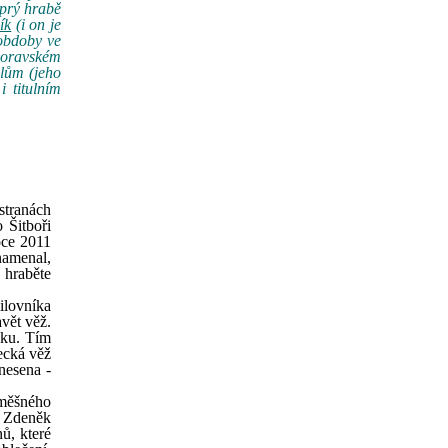
 prý hrabě
ík
(i on je
 obdoby ve
 moravském
elům (jeho
 titulním
stranách
 Šitboři
oce 2011
namenal,
 hraběte
ilovníka
avět věž.
ičku. Tím
ecká věž
nesena -
směšného
p Zdeněk
ů, které