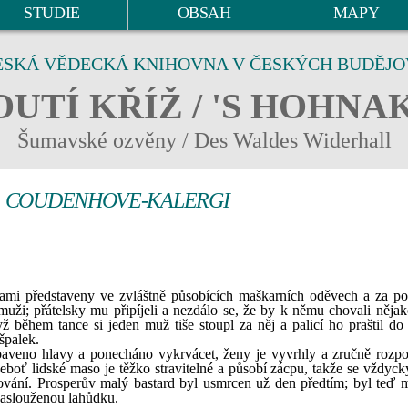
STUDIE
OBSAH
MAPY
ESKÁ VĚDECKÁ KNIHOVNA V ČESKÝCH BUDĚJO
UTÍ KŘÍŽ / 'S HOHNA
Šumavské ozvěny / Des Waldes Widerhall
O COUDENHOVE-KALERGI
mi představeny ve zvláštně působících maškarních oděvech a za p
muži; přátelsky mu připíjeli a nezdálo se, že by k němu chovali nějak
 během tance si jeden muž tiše stoupl za něj a palicí ho praštil do 
špalek.
zbaveno hlavy a ponecháno vykrvácet, ženy je vyvrhly a zručně rozpo
eboť lidské maso je těžko stravitelné a působí zácpu, takže se vždycky
dování. Prosperův malý bastard byl usmrcen už den předtím; byl teď 
 zaslouženou lahůdku.