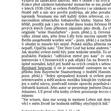
vystavil na zámeckém nádvoří. Měl v oblibě i na svých
Krátce před zánikem habsburské monarchie se mu podaři
v letech 1938-1945 se ovšem Poběžovice i se zámkem vr
Hrabě měl u nás sice pověst podivína, ale jeho povaha 
tajemník Neumann mu měl každý týden referovat, co j
mecenášem německého fotbalového klubu. Starou Mysli
hřiště, později pak i pro to druhé jinou louku řečenou
prvých letech často přítomen zápasům jako divák. Za v
originále "seine Hausfarben" - pozn. překl.), tj. červen
války zůstal sám, jeho žena Lilly byla nucena opustit
Berlin ausgebombt worden sein" - pozn. překl.) a zachrán
S obutím to muselo být stejné. Polská služka přinesla m
nepatří. Opáčila nato: "Der Herr Graf hat keine anderen." 
Jak skurilní ovšem mohl být, jsme tenkráte netušili. To 
pražském Pankráci "odřezávat mrtvé pro kata" (v orig
internován v Chrastavicích a pak nějaký čas na Borech
úplně normální, když prý hrabě na svých cestách s sebo
Bernhard Setzwein
(i on je samostatně zastoupen na w
přílohu listu Bayerische Staatszeitung o hraběti Hans
pozn. překl.): "Jeden zpropadený kousek si ovšem pon
orientovaném a měšťanskou morálku šokujícím vydavatels
jen o znění názvu, poněvadž román opravdu pojednává o lid
sběratelů kuriozit. Jeho autor se prezentuje jménem Duc
Johannes. Už první věta knihy ovšem prozrazuje leccos o 
místem:
"Sie wissen, dass nur wenig in meinem Leben mit dem 
věcí v mém životě lze hodnotit měřítky obyčejných lidí." 