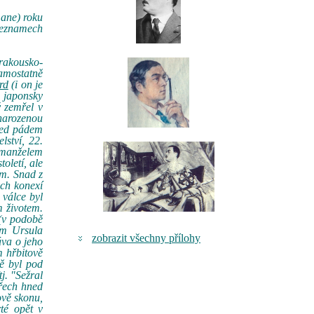
ane) roku
seznamech
rakousko-
samostatně
rd
(i on je
 japonsky
ý zemřel v
narozenou
před pádem
lství, 22.
 manželem
oletí, ale
ům. Snad z
ch konexí
 válce byl
m životem.
 (v podobě
em Ursula
zobrazit všechny přílohy
áva o jeho
m hřbitově
bě byl pod
j. "Sežral
yřech hned
ově skonu,
rté opět v