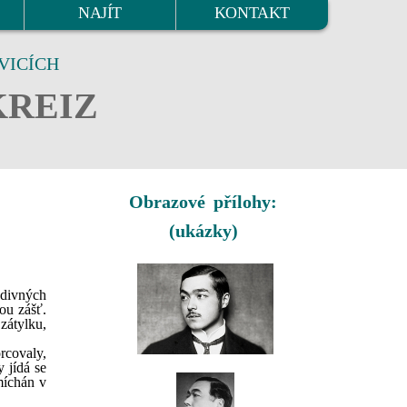
NAJÍT
KONTAKT
VICÍCH
KREIZ
Obrazové přílohy:
(ukázky)
odivných
ou zášť.
zátylku,
rcovaly,
 jídá se
míchán v