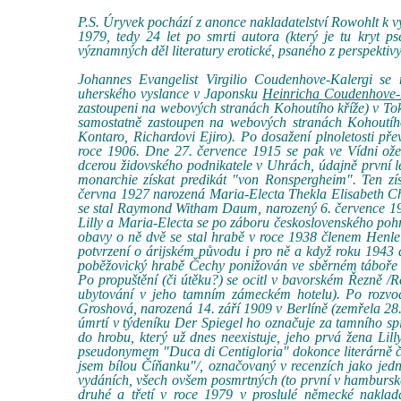
P.S. Úryvek pochází z anonce nakladatelství Rowohlt k
1979, tedy 24 let po smrti autora (který je tu kryt 
významných děl literatury erotické, psaného z perspektiv
Johannes Evangelist Virgilio Coudenhove-Kalergi se 
uherského vyslance v Japonsku
Heinricha Coudenhove-
zastoupeni na webových stranách Kohoutího kříže) v Tok
samostatně zastoupen na webových stranách Kohoutího
Kontaro, Richardovi Ejiro). Po dosažení plnoletosti př
roce 1906. Dne 27. července 1915 se pak ve Vídni ože
dcerou židovského podnikatele v Uhrách, údajně první 
monarchie získat predikát "von Ronspergheim". Ten zís
června 1927 narozená Maria-Electa Thekla Elisabeth C
se stal Raymond Witham Daum, narozený 6. července 1923
Lilly a Maria-Electa se po záboru československého po
obavy o ně dvě se stal hrabě v roce 1938 členem Henle
potvrzení o árijském původu i pro ně a když roku 1943 dů
poběžovický hrabě Čechy ponižován ve sběrném táboře v 
Po propuštění (či útěku?) se ocitl v bavorském Řezně /
ubytování v jeho tamním zámeckém hotelu). Po rozvod
Groshová, narozená 14. září 1909 v Berlíně (zemřela 2
úmrtí v týdeníku Der Spiegel ho označuje za tamního s
do hrobu, který už dnes neexistuje, jeho prvá žena Lil
pseudonymem "Duca di Centigloria" dokonce literárně činn
jsem bílou Číňanku"/, označovaný v recenzích jako jedno
vydáních, všech ovšem posmrtných (to první v hamburské
druhé a třetí v roce 1979 v proslulé německé naklad