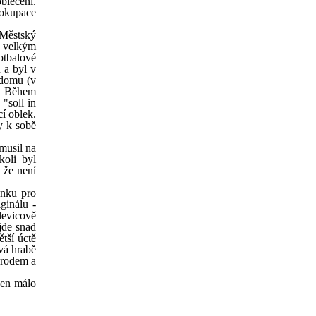
blečení.
 okupace
 Městský
a velkým
otbalové
 a byl v
 domu (v
mi. Během
"soll in
cí oblek.
y k sobě
 musil na
koli byl
 že není
ánku pro
ginálu -
levicově
jde snad
ětší úctě
vá hrabě
n rodem a
jen málo