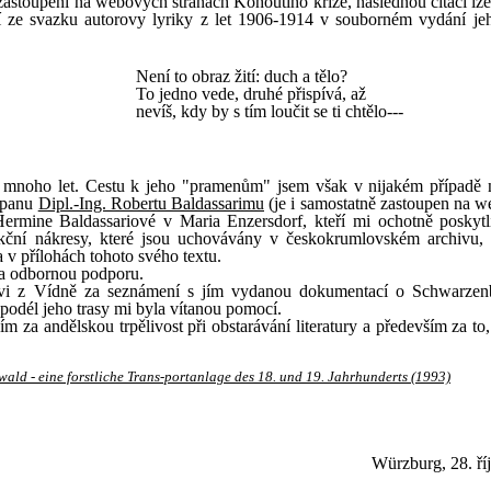
astoupení na webových stranách Kohoutího kříže, následnou citaci lze 
 ze svazku autorovy lyriky z let 1906-1914 v souborném vydání jeh
Není to obraz žití: duch a tělo?
To jedno vede, druhé přispívá, až
nevíš, kdy by s tím loučit se ti chtělo---
mnoho let. Cestu k jeho "pramenům" jsem však v nijakém případě
í panu
Dipl.-Ing. Robertu Baldassarimu
(je i samostatně zastoupen na 
Hermine Baldassariové v Maria Enzersdorf, kteří mi ochotně poskytli
ukční nákresy, které jsou uchovávány v českokrumlovském archivu,
 v přílohách tohoto svého textu.
 a odbornou podporu.
rovi z Vídně za seznámení s jím vydanou dokumentací o Schwarze
podél jeho trasy mi byla vítanou pomocí.
 za andělskou trpělivost při obstarávání literatury a především za to
d - eine forstliche Trans-portanlage des 18. und 19. Jahrhunderts (1993)
Würzburg, 28. ří