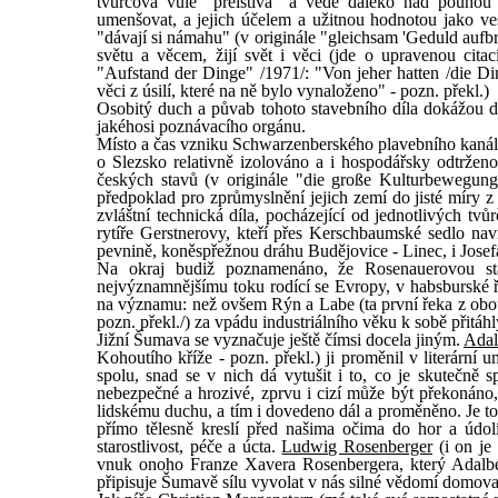
tvůrcova vůle "přelstívá" a vede daleko nad pouhou 
umenšovat, a jejich účelem a užitnou hodnotou jako ves
"dávají si námahu" (v originále "gleichsam 'Geduld aufbri
světu a věcem, žijí svět i věci (jde o upravenou cit
"Aufstand der Dinge" /1971/: "Von jeher hatten /die Di
věci z úsilí, které na ně bylo vynaloženo" - pozn. překl.)
Osobitý duch a půvab tohoto stavebního díla dokážou dn
jakéhosi poznávacího orgánu.
Místo a čas vzniku Schwarzenberského plavebního kanál
o Slezsko relativně izolováno a i hospodářsky odtrže
českých stavů (v originále "die große Kulturbewegung
předpoklad pro zprůmyslnění jejich zemí do jisté míry z v
zvláštní technická díla, pocházející od jednotlivých tvů
rytíře Gerstnerovy, kteří přes Kerschbaumské sedlo nav
pevnině, koněspřežnou dráhu Budějovice - Linec, i Josef
Na okraj budiž poznamenáno, že Rosenauerovou st
nejvýznamnějšímu toku rodící se Evropy, v habsburské ří
na významu: než ovšem Rýn a Labe (ta první řeka z obo
pozn. překl./) za vpádu industriálního věku k sobě přitá
Jižní Šumava se vyznačuje ještě čímsi docela jiným.
Adal
Kohoutího kříže - pozn. překl.) ji proměnil v literární 
spolu, snad se v nich dá vytušit i to, co je skutečně 
nebezpečné a hrozivé, zprvu i cizí může být překonán
lidskému duchu, a tím i dovedeno dál a proměněno. Je to
přímo tělesně kreslí před našima očima do hor a údolí
starostlivost, péče a úcta.
Ludwig Rosenberger
(i on je
vnuk onoho Franze Xavera Rosenbergera, který Adalbert
připisuje Šumavě sílu vyvolat v nás silné vědomí domova