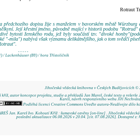
Rotraut T
ka předchozího dopisu žije s manželem v bavorském městě Würzburg a
ělkyní. Její křestní jméno, původně mající v historii podobu "Rotrud"
ivé bytosti ženského rodu, jež byly součástí tzv. "divoké honby"(po
eské "-mila") nabývá však významu delikátnějšího, jak o tom svědčí pís
Rotraut".
- - - - -
 / Lackenhäuser (BY) / hora Třístoličník
Jihočeská vědecká knihovna v Českých Budějovicích ©
 kříž, autor koncepce projektu, studie a překladů Jan Mareš, české texty a rešerše 
Kareš, návrh responzivního webu Jiří Nechváta
Podléhá licenci Creative Commons Uveďte autora-Neužívejte dílo k
REŠ Jan. Kareš Ivo. Kohoutí Kříž : šumavské ozvěny [on-line] . Jihočeská vědeck
poslední aktualizace 06.08.2026 v 20.04. [cit. 07.08.2026]. Dostupné z: