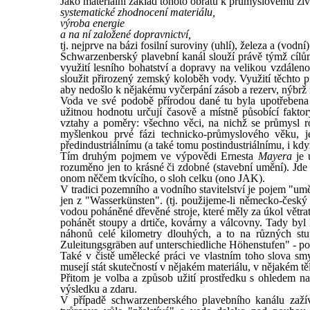
Jako materiální základ tohoto obratu k průmyslovému živ
systematické zhodnocení materiálu,
výroba energie
a na ní založené dopravnictví,
tj. nejprve na bázi fosilní suroviny (uhlí), železa a (vodní) 
Schwarzenberský plavební kanál slouží právě týmž cílům
využití lesního bohatství a dopravy na velikou vzdáleno
sloužit přirozený zemský koloběh vody. Využití těchto pr
aby nedošlo k nějakému vyčerpání zásob a rezerv, nýbrž 
Voda ve své podobě přírodou dané tu byla upotřebena v
užitnou hodnotu určují časově a místně působící faktor
vztahy a poměry: všechno věci, na nichž se průmysl r
myšlenkou prvé fázi technicko-průmyslového věku, je
předindustriálnímu (a také tomu postindustriálnímu, i kd
Tím druhým pojmem ve výpovědi Ernesta
Mayera
je 
rozuměno jen to krásné či zdobné (stavební umění). Jd
onom něčem tkvícího, o sloh celku (ono JAK).
V tradici pozemního a vodního stavitelství je pojem "um
jen z "Wasserkünsten". (tj. použijeme-li německo-český
vodou poháněné dřevěné stroje, které měly za úkol větrat 
pohánět stoupy a drtiče, kovárny a válcovny. Tady byl
náhonů celé kilometry dlouhých, a to na různých stu
Zuleitungsgräben auf unterschiedliche Höhenstufen" - poz
Také v čistě umělecké práci ve vlastním toho slova sm
musejí stát skutečností v nějakém materiálu, v nějakém tě
Přitom je volba a způsob užití prostředku s ohledem na t
výsledku a zdaru.
V případě schwarzenberského plavebního kanálu zažív