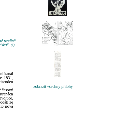
é rostlině
ska" (!),
ní kanál
e 1831,
eitenden
zobrazit všechny přílohy
ý časový
stranách
evoluce,
rodák ze
ato nová