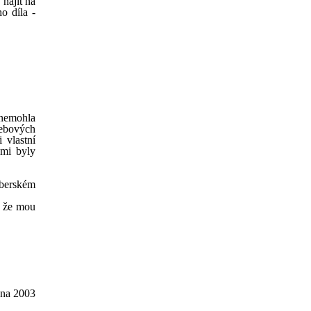
najít na
o díla -
 nemohla
webových
 vlastní
 mi byly
nberském
, že mou
jna 2003