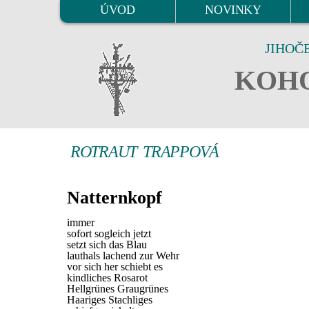
ÚVOD
NOVINKY
JIHOČ
KOHO
ROTRAUT TRAPPOVÁ
Natternkopf
immer
sofort sogleich jetzt
setzt sich das Blau
lauthals lachend zur Wehr
vor sich her schiebt es
kindliches Rosarot
Hellgrünes Graugrünes
Haariges Stachliges