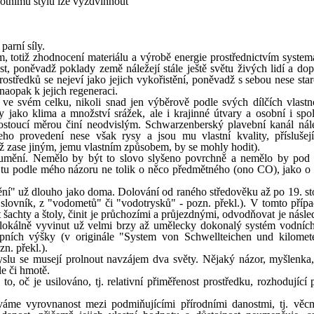
otnímu stylu lze vyzdvihnout
parní síly.
, totiž zhodnocení materiálu a výrobě energie prostřednictvím system
st, poněvadž poklady země náležejí stále ještě světu živých lidí a do
ostředků se nejeví jako jejich vykořistění, poněvadž s sebou nese star
naopak k jejich regeneraci.
e svém celku, nikoli snad jen výběrově podle svých dílčích vlastnos
y jako klima a množství srážek, ale i krajinné útvary a osobní i spo
ostoucí měrou činí neodvislým. Schwarzenberský plavební kanál nál
ho provedení nese však rysy a jsou mu vlastní kvality, příslušej
yž zase jiným, jemu vlastním způsobem, by se mohly hodit).
umění. Nemělo by být to slovo slyšeno povrchně a nemělo by pod
e tu podle mého názoru ne tolik o něco předmětného (ono CO), jako o
ění" už dlouho jako doma. Dolování od raného středověku až po 19. stol
 slovník, z "vodometů" či "vodotrysků" - pozn. překl.). V tomto přípa
šachty a štoly, činit je průchozími a průjezdnými, odvodňovat je násle
 lokálně vyvinut už velmi brzy až umělecky dokonalý systém vodních
pních výšky (v originále "System von Schwellteichen und kilomet
n. překl.).
yslu se musejí prolnout navzájem dva světy. Nějaký názor, myšlenka,
le či hmotě.
o, oč je usilováno, tj. relativní přiměřenost prostředku, rozhodující 
áme vyrovnanost mezi podmiňujícími přírodními danostmi, tj. věcm