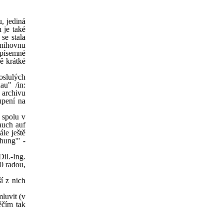
, jediná
 je také
se stala
 knihovnu
 písemné
ě krátké
oslulých
au" /in:
 archivu
upení na
 spolu v
auch auf
le ještě
hung'" -
il.-Ing.
0 radou,
í z nich
luvit (v
ěčím tak