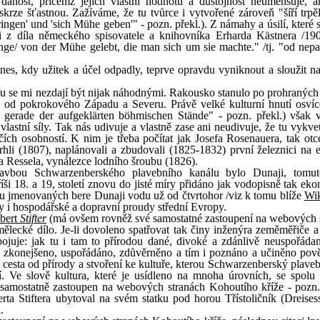
danost, přičemž jejich vlastní hodnotu a důstojnost neumenšuje, 
krze šťastnou. Zažíváme, že tu tvůrce i vytvořené zároveň "šíří trpěl
ngen' und 'sich Mühe geben'" - pozn. překl.). Z námahy a úsilí, které 
aci z díla německého spisovatele a knihovníka Erharda Kästnera /19
nge/ von der Mühe gelebt, die man sich um sie machte." /tj. "od nepam
es, kdy užitek a účel odpadly, teprve opravdu vyniknout a sloužit n
u se mi nezdají být nijak náhodnými. Rakousko stanulo po prohraných
no od pokrokového Západu a Severu. Právě velké kulturní hnutí osví
 gerade der aufgeklärten böhmischen Stände" - pozn. překl.) však v
lastní síly. Tak nás udivuje a vlastně zase ani neudivuje, že tu vykve
rčích osobností. K nim je třeba počítat jak Josefa Rosenauera, tak otc
rhli (1807), naplánovali a zbudovali (1825-1832) první železnici na 
a Ressela, vynálezce lodního šroubu (1826).
avbou Schwarzenberského plavebního kanálu bylo Dunaji, tomut
ši 18. a 19, století znovu do jisté míry přidáno jak vodopisně tak ek
u jmenovaných bere Dunaji vodu už od čtvrtohor /viz k tomu blíže
Wik
hly i hospodářské a dopravní proudy střední Evropy.
bert
Stifter
(má ovšem rovněž své samostatné zastoupení na webových 
umělecké dílo. Je-li dovoleno spatřovat tak činy inženýra zeměměřiče a
spojuje: jak tu i tam to přírodou dané, divoké a zdánlivě neuspořádan
o, zkonejšeno, uspořádáno, zdůvěrněno a tím i poznáno a učiněno p
 cesta od přírody a stvoření ke kultuře, kterou Schwarzenberský plaveb
. Ve slově kultura, které je usídleno na mnoha úrovních, se spolu 
 samostatně zastoupen na webových stranách Kohoutího kříže - pozn. 
a Stiftera ubytoval na svém statku pod horou Třístoličník (Dreisess
.