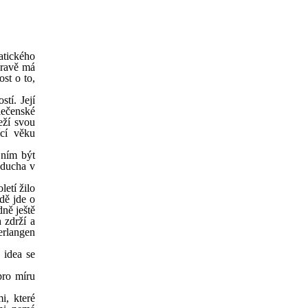
atického
pravě má
ost o to,
tí. Její
lečenské
eží svou
ící věku
 ním být
 ducha v
etí žilo
dě jde o
dně ještě
 zdrží a
erlangen
 idea se
pro míru
i, které