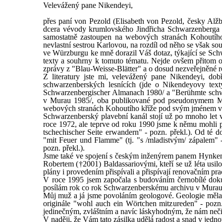
Velevážený pane Nikendeyi,
přes paní von Pezold (Elisabeth von Pezold, česky Alžb
dcera vévody krumlovského Jindřicha Schwarzenberga 
samostatně zastoupen na webových stranách Kohoutího 
nevlastní sestrou Karlovou, na rozdíl od něho se však sou
ve Würzburgu ke mně dorazil Váš dotaz, týkající se S
texty a souhrny k tomuto tématu. Nejde ovšem přitom o 
zprávy z "Blau-Weisse-Blätter" a o dosud nezveřejněné 
Z literatury jste mi, velevážený pane Nikendeyi, do
schwarzenberských lesnících (jde o Nikendeyovy texty
Schwarzenbergischer Almanach 1980/ a "Berühmte schwa
v Murau 1985/, oba publikované pod pseudonymem Mil
webových stranách Kohoutího kříže pod svým jménem vla
Schwarzenberský plavební kanál stojí už po mnoho let v
roce 1972, ale teprve od roku 1990 jsme k němu mohli pu
tschechischer Seite erwandern" - pozn. překl.). Od té
"mit Feuer und Flamme" (tj. "s /mladistvým/ zápalem" -
pozn. překl.).
Jsme také ve spojení s českým inženýrem panem Hynkem
Robertem (†2001) Baldassariovými, kteří se už léta us
plány i provedením přispívali a přispívají renovačním pr
V roce 1995 jsem započala s budováním černobílé doku
posílám rok co rok Schwarzenberskému archivu v Murau
Můj muž a já jsme povoláním geologové. Geologie měla
originále "wohl auch ein Wörtchen mitzureden" - pozn.
jedinečným, zvláštním a navíc láskyhodným, že nám neč
V naději, že Vám tato zásilka udělá radost a snad v jed