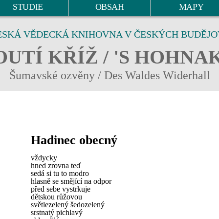
STUDIE
OBSAH
MAPY
ESKÁ VĚDECKÁ KNIHOVNA V ČESKÝCH BUDĚJO
UTÍ KŘÍŽ / 'S HOHNA
Šumavské ozvěny / Des Waldes Widerhall
Hadinec obecný
vždycky
hned zrovna teď
sedá si tu to modro
hlasně se smějící na odpor
před sebe vystrkuje
dětskou růžovou
světlezelený šedozelený
srstnatý pichlavý