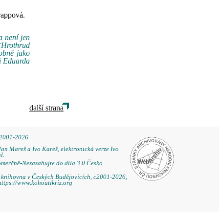
rappová.
 není jen
 (Hrothrud
dobně jako
eň Eduarda
další strana
 2001-2026
Jan Mareš a Ivo Kareš, elektronická verze Ivo
l.
omerčně-Nezasahujte do díla 3.0 Česko
á knihovna v Českých Budějovicích, c2001-2026,
https://www.kohoutikriz.org