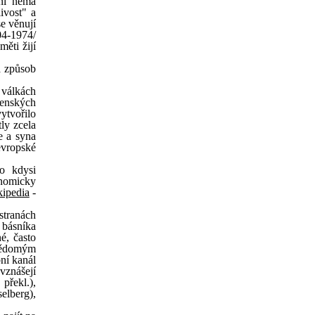
ani nemá
ivost" a
se věnují
04-1974/
ěti žijí
a způsob
 válkách
cenských
ytvořilo
tly zcela
e a syna
evropské
o kdysi
onomicky
ipedia
-
stranách
 básníka
é, často
ovědomým
ní kanál
vznášejí
překl.),
elberg),