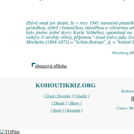
Zbývá snad jen dodat, že v roce 1941 narozená pisatel
geoložkou, nýbrž i botaničkou, básnířkou a výtvarnou um
bylo jméno jedné dcery Karla Velikého), upomínají na d
valkýry či nevěsty větru), příponou "-traut"(něco jako č
Mörikeho (1804-1875) o "Schön-Rotraut", tj. o "krásné 
Würzburg (BY)
obrazová příloha
KOHOUTIKRIZ.ORG
Kohoutí
[ Úvod / Novinky ]
[ Studie ]
[ Obsah ]
[ Mapy ]
Citace: MA
[ Najít ]
[ Kontakt ]