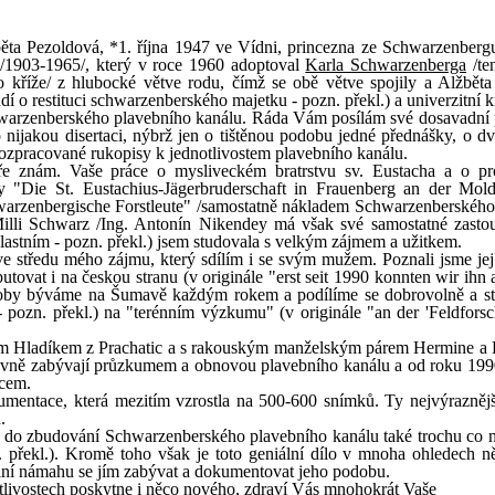
ěta Pezoldová, *1. října 1947 ve Vídni, princezna ze Schwarzenbergu
/1903-1965/, který v roce 1960 adoptoval
Karla Schwarzenberga
/ten
kříže/ z hlubocké větve rodu, čímž se obě větve spojily a Alžběta 
dí o restituci schwarzenberského majetku - pozn. překl.) a univerzitní
chwarzenberského plavebního kanálu. Ráda Vám posílám své dosavadní
nijakou disertaci, nýbrž jen o tištěnou podobu jedné přednášky, o dv
rozpracované rukopisy k jednotlivostem plavebního kanálu.
bře znám. Vaše práce o mysliveckém bratrstvu sv. Eustacha a o pr
 "Die St. Eustachius-Jägerbruderschaft in Frauenberg an der Mold
rzenbergische Forstleute" /samostatně nákladem Schwarzenberského
li Schwarz /Ing. Antonín Nikendey má však své samostatné zasto
stním - pozn. překl.) jsem studovala s velkým zájmem a užitkem.
e středu mého zájmu, který sdílím i se svým mužem. Poznali jsme jej
tovat i na českou stranu (v originále "erst seit 1990 konnten wir ihn 
 doby býváme na Šumavě každým rokem a podílíme se dobrovolně a stá
 pozn. překl.) na "terénním výzkumu" (v originále "an der 'Feldforsc
 Hladíkem z Prachatic a s rakouským manželským párem Hermine a D
ilovně zabývají průzkumem a obnovou plavebního kanálu a od roku 199
acem.
mentace, která mezitím vzrostla na 500-600 snímků. Ty nejvýraznějš
.
 do zbudování Schwarzenberského plavebního kanálu také trochu co m
 překl.). Kromě toho však je toto geniální dílo v mnoha ohledech n
iní námahu se jím zabývat a dokumentovat jeho podobu.
notlivostech poskytne i něco nového, zdraví Vás mnohokrát Vaše