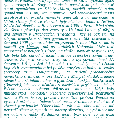
Sedliště (Hohenzedlisch) čp. 20. Obecnou školu vychodil jejich
syn v rodných Maršových Chodech, navštěvoval pak německé
státní gymnázium ve Stříbře (Mies), později německé státní
gymnázium v Plzni, kde maturoval. Svá vysokoškolská studia
absolvoval na pražské německé univerzitě a na univerzitě ve
Vídni. Obory, jimž se věnoval, byly němčina, latina a řečtina.
Závěrečné zkoušky složil v červnu roku 1906 v Praze. Před státní
zkouškou suploval po dva semestry v Ústí nad Labem (Außig) a
dva semestry v Prachaticích (Prachatitz), kde se pak stal na
zdejším německém státním gymnáziu v září 1906 učitelem a v
červenci 1909 gymnaziálním profesorem. V roce 1908 se mu tu
narodil syn
Herwig
(má na stránkách Kohoutího kříže také
samostatné zastoupení). Působil na témže ústavu až do roku 1922,
kdy byla tato ctihodná školní instituce československými úřady
zrušena. Za první světové války, do níž byl povolán hned 27.
července 1914, získal jako voják c.k. armády hned několik
bojových vyznamenání a byl posléze povýšen do hodnosti setníka
(německy "zum Hauptmann"). Po zrušení prachatického
německého gymnázia v roce 1922 byl Michael Wurdak přidělen
německému státnímu reálnému gymnáziu v Českých Budějovicích
(Budweis), kde vedle němčiny a klasických jazyků vedl, jak už
řečeno, docela bohatou žákovskou knihovnu. Když byla
mnichovskou "dohodou" připojena československá pohraniční
území k Německé říši, převzal v roce 1938 profesor Wurdak na
výslovné přání nyní "německého" města Prachatice vedení nově
zřízené prachatické "Oberschule" (tak bylo obnovené vlastně
někdejší německé gymnázium nacisty přezváno). Chybí tu vlastně
jen datum a místo Wurdakova skonu brzy poté, co se dožil