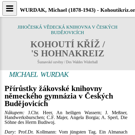
WURDAK, Michael (1878-1943) - Kohoutikriz.o
JIHOČESKÁ VĚDECKÁ KNIHOVNA V ČESKÝCH
BUDĚJOVICÍCH
KOHOUTÍ KŘÍŽ /
'S HOHNAKREIZ
Šumavské ozvěny / Des Waldes Widerhall
MICHAEL WURDAK
Přírůstky žákovské knihovny
německého gymnázia v Českých
Budějovicích
Nákupem:
J.Chr. Heer, An heiligen Wassern; J. Meßner,
Handwerksburschen; C.F. Majer, Angela Borgia; A. Sperl, Die
Söhne des Herrn Budiwoj.
Dary:
Prof.Dr. Kollmann: Vom jüngsten Tag. Ein Almanach