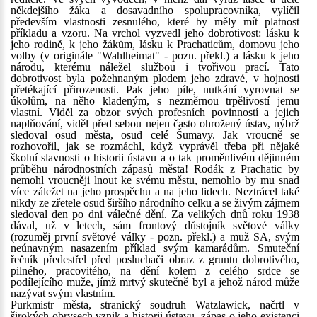
někdejšího žáka a dosavadního spolupracovníka, vylíčil
především vlastnosti zesnulého, které by měly mít platnost
příkladu a vzoru. Na vrchol vyzvedl jeho dobrotivost: lásku k
jeho rodině, k jeho žákům, lásku k Prachaticům, domovu jeho
volby (v originále "Wahlheimat" - pozn. překl.) a lásku k jeho
národu, kterému náležel službou i tvořivou prací. Tato
dobrotivost byla požehnaným plodem jeho zdravé, v hojnosti
přetékající přirozenosti. Pak jeho píle, nutkání vyrovnat se
úkolům, na něho kladeným, s nezměrnou trpělivostí jemu
vlastní. Viděl za obzor svých profesních povinností a jejich
naplňování, viděl před sebou nejen často ohrožený ústav, nýbrž
sledoval osud města, osud celé Šumavy. Jak vroucně se
rozhovořil, jak se rozmáchl, když vyprávěl třeba při nějaké
školní slavnosti o historii ústavu a o tak proměnlivém dějinném
průběhu národnostních zápasů města! Rodák z Prachatic by
nemohl vroucněji lnout ke svému městu, nemohlo by mu snad
více záležet na jeho prospěchu a na jeho lidech. Neztrácel také
nikdy ze zřetele osud širšího národního celku a se živým zájmem
sledoval den po dni válečné dění. Za velikých dnů roku 1938
dával, už v letech, sám frontový důstojník světové války
(rozuměj první světové války - pozn. překl.) a muž SA, svým
neúnavným nasazením příklad svým kamarádům. Smuteční
řečník předestřel před posluchači obraz z gruntu dobrotivého,
pilného, pracovitého, na dění kolem z celého srdce se
podílejícího muže, jímž mrtvý skutečně byl a jehož národ může
nazývat svým vlastním.
Purkmistr města, stranický soudruh Watzlawick, načrtl v
širokých obrysech vznik a historii ústavu, zápas o jeho existenci