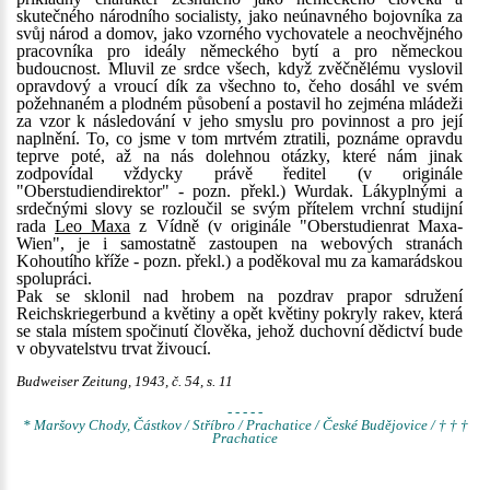
skutečného národního socialisty, jako neúnavného bojovníka za
svůj národ a domov, jako vzorného vychovatele a neochvějného
pracovníka pro ideály německého bytí a pro německou
budoucnost. Mluvil ze srdce všech, když zvěčnělému vyslovil
opravdový a vroucí dík za všechno to, čeho dosáhl ve svém
požehnaném a plodném působení a postavil ho zejména mládeži
za vzor k následování v jeho smyslu pro povinnost a pro její
naplnění. To, co jsme v tom mrtvém ztratili, poznáme opravdu
teprve poté, až na nás dolehnou otázky, které nám jinak
zodpovídal vždycky právě ředitel (v originále
"Oberstudiendirektor" - pozn. překl.) Wurdak. Lákyplnými a
srdečnými slovy se rozloučil se svým přítelem vrchní studijní
rada
Leo Maxa
z Vídně (v originále "Oberstudienrat Maxa-
Wien", je i samostatně zastoupen na webových stranách
Kohoutího kříže - pozn. překl.) a poděkoval mu za kamarádskou
spolupráci.
Pak se sklonil nad hrobem na pozdrav prapor sdružení
Reichskriegerbund a květiny a opět květiny pokryly rakev, která
se stala místem spočinutí člověka, jehož duchovní dědictví bude
v obyvatelstvu trvat živoucí.
Budweiser Zeitung, 1943, č. 54, s. 11
- - - - -
* Maršovy Chody, Částkov / Stříbro / Prachatice / České Budějovice / † † †
Prachatice