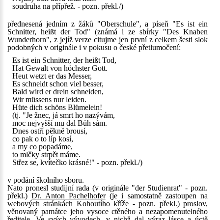
soudruha na přípřež. - pozn. překl./)
přednesená jedním z žáků "Oberschule", a píseň "Es ist ein
Schnitter, heißt der Tod" (známá i ze sbírky "Des Knaben
Wunderhorn", z jejíž verze citujme jen první z celkem šesti slok
podobných v originále i v pokusu o české přetlumočení:
Es ist ein Schnitter, der heißt Tod,
Hat Gewalt von höchster Gott.
Heut wetzt er das Messer,
Es schneidt schon viel besser,
Bald wird er drein schneiden,
Wir müssens nur leiden.
Hüte dich schöns Blümelein!
(tj. "Je žnec, já smrt ho nazývám,
moc nejvyšší mu dal Bůh sám.
Dnes ostří pěkně brousí,
co pak o to líp kosí,
a my co popadáme,
to mlčky strpět máme.
Střez se, kvítečko krásné!" - pozn. překl./)
v podání školního sboru.
Nato pronesl studijní rada (v originále "der Studienrat" - pozn.
překl.)
Dr. Anton Pachelhofer
(je i samostatně zastoupen na
webových stránkách Kohoutího kříže - pozn. překl.) proslov,
věnovaný památce jeho vysoce ctěného a nezapomenutelného
ředitele. Ve svých vývodech, v nichž dal výraz lásce a úctě