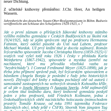
neuer Dichtung.
Z učitelské knihovny přemístěno: J.Chr. Heer, An heiligen
Wassern.
Jahresbericht des deutschen Staats-Ober-Realgymnasiums in Böhm. Budweis
veröffentlicht am Schlusse des Schuljahres 1924-1925, s. 7
Jde o první záznam o přírůstcích žákovské knihovny státního
vyššího reálného gymnázia v Českých Budějovicích za školní rok
1924/1925, kdy se jejím správcem stal po profesoru Hermannu
Fabinim, který odešel působit do Ústí nad Labem, profesor
Michael Wurdak. Už prvý knižní titul je docela zajímavý. Román
švýcarského spisovatele Jacoba Christopha Heera (1859-1925) U
svatých vod vyšel totiž roku 1926 i česky v překladu Karla
Weinfurtera (1867-1942), spisovatele a mystika (zemřel na
nachlazení, které mu přivodila vězeňská vazba za
"heydrichiády"). I Conrad Ferdinand Meyer (1825-1898), jak je
třeba jeho příjmení správně psát, byl švýcarským spisovatelem a
básníkem (Angela Borgia je poslední z řady jeho historických
novel). Zbývající dvě knihy z nákupu pocházejí obě od autorů i
samostatně zastoupených na webových stranách Kohoutího kříže,
ať už jde o
Josefa Messnera
či
Augusta Sperla
. Ještě zajímavější
je ovšem titul knižního daru, který knihovně gymnázia poskytl
jeden z jeho profesorů, totiž Friedrich Kollmann, jedna z
českobudějovických obětí nacistického holocaustu (mimochodem
prastrýc Tomáše Krause, od roku 1991 tajemníka Federace
židovských obcí, tehdy ještě v ČSFR). Sborník Vom jüngsten Tag