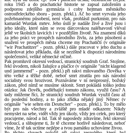
roku 1945 a do prachatické historie se zapsal založením a
podporou zdejšího gymnázia i coby hejtman městského
ostrostřeleckého sboru - pozn. překl.). Ač ho smrt vyrvala jeho
požehnanému působení, není však, prohlásil purkmistr, pro nás
kamarád Wurdak mrtev. Jeho úsilí je nadále živé a živé jsou i
jeho ideály, které nám se svou dárcovskou naléhavostí vléval
ještě ve školních lavicích i v pozdějším životě. Na znamení díků
za jeho práci ve prospěch národního živlu, za jeho působení a
snažení ve prospěch města chceme my Prachatičtí (v originále
"wir Prachatitzer" - pozn. překl.) dále pracovat v jeho duchu a
následovat jeho příkladu, dát se nezištně k dispozici národnímu
společenství, veliké německé otčině.
Pak promluvil okresní vedoucí, stranický soudruh Graf. Stojíme,
řekl úvodem, nikoli žalujíce a plačíce (v originále "nicht klagend
und jammernd" - pozn. překl.) při rakvi milovaného člověka v
této velké a těžké době, neboť smrt ztratila pro nás národní
socialisty svou hrozivost. Poznáváme v ní neúprosný, božský
zákon, před nímž se musíme sklonit. Smrt pokládá toliko jednu
otázku: Jak člověk, podléhající tomuto zákonu, využil času? A
tady můžeme říci, že stranický soudruh Wurdak využil času až
do poslední hodiny, a to jako zřídka nějaký jiný Němec (v
originále "wie selten ein Deutscher" - pozn. překl.). To by mělo
být pro nás všechny a zvláště pro mladé odkazem: Nikdy
nemyslet na sebe, vidět vždy jen úkoly, vždy jen celek, pro který
pracujeme, národ a lid. Tak tě naposledy zdravíme, řekl okresní
vedoucí, a slibujeme ti, že tě chceme horlivě následovat, neboť
víme, že tě tak uctíme nejlépe a tvou památku uchováme živou.
Po těchto slovech položil při rakvi zesnulého, který byl