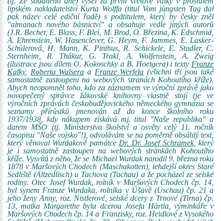
(tj. Ze soudného dne) vyšel za první světové války v proslulém
lipském nakladatelství Kurta Wolffa (titul Vom jüngsten Tag dal
pak název celé ediční řadě) s podtitulem, který by česky zněl
"almanach nového básnictví" a obsahuje vedle jiných autorů
(J.R. Becher, E. Blass, F. Blei, M. Brod, O. Březina, K. Edschmid,
A. Ehrenstein, W. Hasenclever, G. Heym, F. Jammes, E. Lasker-
Schülerová, H. Mann, K. Pinthus, R. Schickele, E. Stadler, C.
Sternheim, R. Thákur, G. Trakl, A. Wolfenstein, A. Zweig
(ilustrace jsou dílem O. Kokoschky a B. Hoetgera) i texty
Franze
Kafky
,
Roberta Walsera
a
Franze Werfela
(všichni tři jsou také
samostatně zastoupeni na webových stranách Kohoutího kříže).
Abych neopomněl toho, kdo za záznamem ve výroční zprávě jako
novopečený správce žákovské knihovny vlastně stojí (je ve
výročních zprávách českobudějovického německého gymnázia se
seznamy přírůstků jmenován až do konce školního roku
1937/1938, kdy nákupem získává mj. titul "Naše republika" a
darem MŠO (tj. Ministerstva školství a osvěty celý 11. ročník
časopisu "Naše vojsko"!), odvolávám se na poměrně obsáhlý text,
který věnoval Wurdakově památce
Dr. Dr. Josef Schramek
, který
je i samostatně zastoupen na webových stránkách Kohoutího
kříže. Vysvítá z něho, že se Michael Wurdak narodil 9. března roku
1878 v Maršových Chodech (Maschakotten), tehdejší okres Staré
Sedliště (Altzedlisch) u Tachova (Tachau) a že pocházel ze selské
rodiny. Otec Josef Wurdak, rolník v Maršových Chodech čp. 14,
byl synem Franze Wurdaka, rolníka v Úšavě (Uschau) čp. 21 a
jeho ženy Anny, roz. Nistlerové, selské dcery z Trnové (Tirna) čp.
13, matka Margarethe byla dcerou Josefa Härtla, výminkáře v
Maršových Chodech čp. 14 a Franzisky, roz. Heidlové z Vysokého