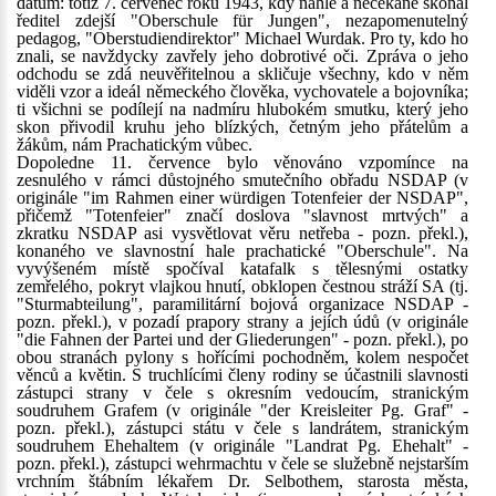
datum: totiž 7. červenec roku 1943, kdy náhle a nečekaně skonal
ředitel zdejší "Oberschule für Jungen", nezapomenutelný
pedagog, "Oberstudiendirektor" Michael Wurdak. Pro ty, kdo ho
znali, se navždycky zavřely jeho dobrotivé oči. Zpráva o jeho
odchodu se zdá neuvěřitelnou a skličuje všechny, kdo v něm
viděli vzor a ideál německého člověka, vychovatele a bojovníka;
ti všichni se podílejí na nadmíru hlubokém smutku, který jeho
skon přivodil kruhu jeho blízkých, četným jeho přátelům a
žákům, nám Prachatickým vůbec.
Dopoledne 11. července bylo věnováno vzpomínce na
zesnulého v rámci důstojného smutečního obřadu NSDAP (v
originále "im Rahmen einer würdigen Totenfeier der NSDAP",
přičemž "Totenfeier" značí doslova "slavnost mrtvých" a
zkratku NSDAP asi vysvětlovat věru netřeba - pozn. překl.),
konaného ve slavnostní hale prachatické "Oberschule". Na
vyvýšeném místě spočíval katafalk s tělesnými ostatky
zemřelého, pokryt vlajkou hnutí, obklopen čestnou stráží SA (tj.
"Sturmabteilung", paramilitární bojová organizace NSDAP -
pozn. překl.), v pozadí prapory strany a jejích údů (v originále
"die Fahnen der Partei und der Gliederungen" - pozn. překl.), po
obou stranách pylony s hořícími pochodněm, kolem nespočet
věnců a květin. S truchlícími členy rodiny se účastnili slavnosti
zástupci strany v čele s okresním vedoucím, stranickým
soudruhem Grafem (v originále "der Kreisleiter Pg. Graf" -
pozn. překl.), zástupci státu v čele s landrátem, stranickým
soudruhem Ehehaltem (v originále "Landrat Pg. Ehehalt" -
pozn. překl.), zástupci wehrmachtu v čele se služebně nejstarším
vrchním štábním lékařem Dr. Selbothem, starosta města,