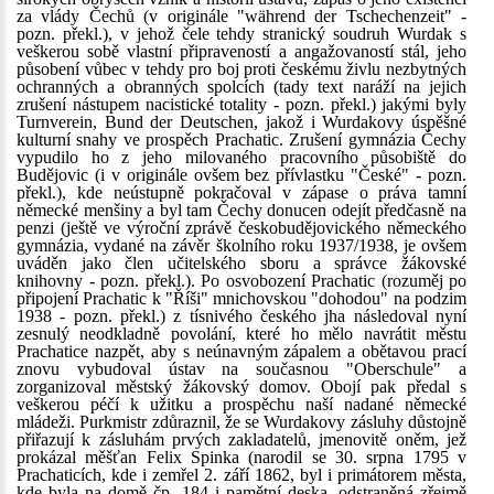
za vlády Čechů (v originále "während der Tschechenzeit" -
pozn. překl.), v jehož čele tehdy stranický soudruh Wurdak s
veškerou sobě vlastní připraveností a angažovaností stál, jeho
působení vůbec v tehdy pro boj proti českému živlu nezbytných
ochranných a obranných spolcích (tady text naráží na jejich
zrušení nástupem nacistické totality - pozn. překl.) jakými byly
Turnverein, Bund der Deutschen, jakož i Wurdakovy úspěšné
kulturní snahy ve prospěch Prachatic. Zrušení gymnázia Čechy
vypudilo ho z jeho milovaného pracovního působiště do
Budějovic (i v originále ovšem bez přívlastku "České" - pozn.
překl.), kde neústupně pokračoval v zápase o práva tamní
německé menšiny a byl tam Čechy donucen odejít předčasně na
penzi (ještě ve výroční zprávě českobudějovického německého
gymnázia, vydané na závěr školního roku 1937/1938, je ovšem
uváděn jako člen učitelského sboru a správce žákovské
knihovny - pozn. překl.). Po osvobození Prachatic (rozuměj po
připojení Prachatic k "Říši" mnichovskou "dohodou" na podzim
1938 - pozn. překl.) z tísnivého českého jha následoval nyní
zesnulý neodkladně povolání, které ho mělo navrátit městu
Prachatice nazpět, aby s neúnavným zápalem a obětavou prací
znovu vybudoval ústav na současnou "Oberschule" a
zorganizoval městský žákovský domov. Obojí pak předal s
veškerou péčí k užitku a prospěchu naší nadané německé
mládeži. Purkmistr zdůraznil, že se Wurdakovy zásluhy důstojně
přiřazují k zásluhám prvých zakladatelů, jmenovitě oněm, jež
prokázal měšťan Felix Spinka (narodil se 30. srpna 1795 v
Prachaticích, kde i zemřel 2. září 1862, byl i primátorem města,
kde byla na domě čp. 184 i pamětní deska, odstraněná zřejmě