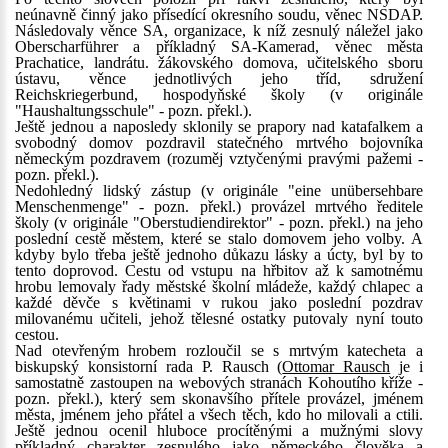
neúnavně činný jako přísedící okresního soudu, věnec NSDAP.
Následovaly věnce SA, organizace, k níž zesnulý náležel jako
Oberscharführer a příkladný SA-Kamerad, věnec města
Prachatice, landrátu. žákovského domova, učitelského sboru
ústavu, věnce jednotlivých jeho tříd, sdružení
Reichskriegerbund, hospodyňské školy (v originále
"Haushaltungsschule" - pozn. překl.).
Ještě jednou a naposledy sklonily se prapory nad katafalkem a
svobodný domov pozdravil statečného mrtvého bojovníka
německým pozdravem (rozuměj vztyčenými pravými pažemi -
pozn. překl.).
Nedohledný lidský zástup (v originále "eine unübersehbare
Menschenmenge" - pozn. překl.) provázel mrtvého ředitele
školy (v originále "Oberstudiendirektor" - pozn. překl.) na jeho
poslední cestě městem, které se stalo domovem jeho volby. A
kdyby bylo třeba ještě jednoho důkazu lásky a úcty, byl by to
tento doprovod. Cestu od vstupu na hřbitov až k samotnému
hrobu lemovaly řady městské školní mládeže, každý chlapec a
každé děvče s květinami v rukou jako poslední pozdrav
milovanému učiteli, jehož tělesné ostatky putovaly nyní touto
cestou.
Nad otevřeným hrobem rozloučil se s mrtvým katecheta a
biskupský konsistorní rada P. Rausch (
Ottomar Rausch
je i
samostatně zastoupen na webových stranách Kohoutího kříže -
pozn. překl.), který sem skonavšího přítele provázel, jménem
města, jménem jeho přátel a všech těch, kdo ho milovali a ctili.
Ještě jednou ocenil hluboce procítěnými a mužnými slovy
příkladný charakter zesnulého jako německého člověka a