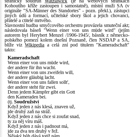
stranický soudruh
Watzlawick
(je na webových stránkách
Kohoutího kříže zastoupen i samostatně), místní muži SA (v
originále "SA-Männer des Standortes" - pozn. překl.), zástupci
jiných údů a formací, učitelské sbory škol a jejich chovanci,
přátelé a ctitelé mrtvého.
Slavnostní hudba smyčcového orchestru provázela smuteční akt;
následovala báseň "Wenn einer von uns müde wird" (jejím
autorem byl Herybert Menzel /1906-1945/, básník z německo-
polského pomezí kolem dnešní Poznaně, člen NSDAP a SA,
blíže viz
Wikipedia
a celá zní pod titulem "Kameradschaft"
takto:
Kameradschaft
Wenn einer von uns müde wird,
der andere für ihn wacht.
Wenn einer von uns zweifeln will,
der andere gläubig lacht.
Wenn einer von uns fallen sollt',
der andere steht für zwei.
Denn jedem Kämpfer gibt ein Gott
den Kameraden bei.
(tj.
Soudružství
Když jeden z nás klesá, znaven už,
jde druhý zaň na stráž.
Když jeden z nás chce si zoufat snad,
ty za něj víru máš.
Když jeden z nás i padnout má,
jde za dva ten druhý v řež.
Nějaký bůh dává totiž nám