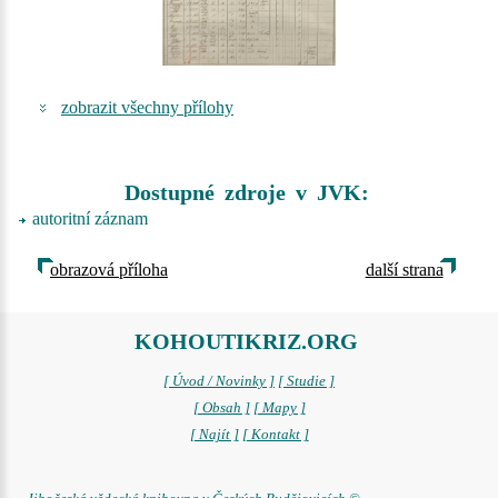
zobrazit všechny přílohy
Dostupné zdroje v JVK:
autoritní záznam
obrazová příloha
další strana
KOHOUTIKRIZ.ORG
[ Úvod / Novinky ]
[ Studie ]
[ Obsah ]
[ Mapy ]
[ Najít ]
[ Kontakt ]