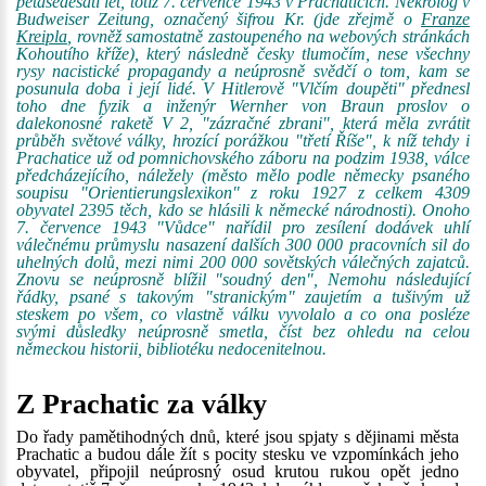
pětašedesáti let, totiž 7. července 1943 v Prachaticích. Nekrolog v
Budweiser Zeitung, označený šifrou Kr. (jde zřejmě o
Franze
Kreipla
, rovněž samostatně zastoupeného na webových stránkách
Kohoutího kříže), který následně česky tlumočím, nese všechny
rysy nacistické propagandy a neúprosně svědčí o tom, kam se
posunula doba i její lidé. V Hitlerově "Vlčím doupěti" přednesl
toho dne fyzik a inženýr Wernher von Braun proslov o
dalekonosné raketě V 2, "zázračné zbrani", která měla zvrátit
průběh světové války, hrozící porážkou "třetí Říše", k níž tehdy i
Prachatice už od pomnichovského záboru na podzim 1938, válce
předcházejícího, náležely (město mělo podle německy psaného
soupisu "Orientierungslexikon" z roku 1927 z celkem 4309
obyvatel 2395 těch, kdo se hlásili k německé národnosti). Onoho
7. července 1943 "Vůdce" nařídil pro zesílení dodávek uhlí
válečnému průmyslu nasazení dalších 300 000 pracovních sil do
uhelných dolů, mezi nimi 200 000 sovětských válečných zajatců.
Znovu se neúprosně blížil "soudný den", Nemohu následující
řádky, psané s takovým "stranickým" zaujetím a tušivým už
steskem po všem, co vlastně válku vyvolalo a co ona posléze
svými důsledky neúprosně smetla, číst bez ohledu na celou
německou historii, bibliotéku nedocenitelnou.
Z Prachatic za války
Do řady pamětihodných dnů, které jsou spjaty s dějinami města
Prachatic a budou dále žít s pocity stesku ve vzpomínkách jeho
obyvatel, připojil neúprosný osud krutou rukou opět jedno