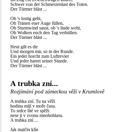
Schwer von der Schmerzenlast des Toten.
Der Türmer bläst ...
Ob 's lustig geht,
Ob Tränen euer Auge füllen,
Ob Sturmwind saust, ob 's linde weht,
Ob Wolken euch den Tag verhüllen.
Der Türmer bläst ...
Heut gilt es dir
Und morgen mir, so in der Runde.
Ein jeder horcht zum Luftrevier
Und jeder harret seiner Stunde.
Der Türmer bläst ...
A trubka zní...
Rozjímání pod zámeckou věží v Krumlově
A trubka zní. Tu na věži
hodina míjí v moře času.
To srdce lité ve spěži
nese ji v zvonu mnohohlasu.
A trubka zní ...
Jak matčin klín