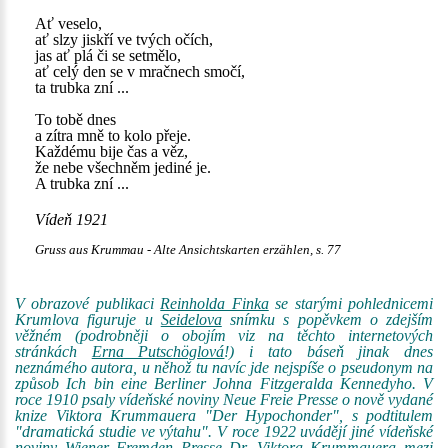
Ať veselo,
ať slzy jiskří ve tvých očích,
jas ať plá či se setmělo,
ať celý den se v mračnech smočí,
ta trubka zní ...
To tobě dnes
a zítra mně to kolo přeje.
Každému bije čas a věz,
že nebe všechněm jediné je.
A trubka zní ...
Vídeň 1921
Gruss aus Krummau - Alte Ansichtskarten erzählen, s. 77
V obrazové publikaci
Reinholda Finka
se starými pohlednicemi
Krumlova figuruje u
Seidelova
snímku s popěvkem o zdejším
věžném (podrobněji o obojím viz na těchto internetových
stránkách
Erna Putschöglová
!) i tato báseň jinak dnes
neznámého autora, u něhož tu navíc jde nejspíše o pseudonym na
způsob Ich bin eine Berliner Johna Fitzgeralda Kennedyho. V
roce 1910 psaly vídeňské noviny Neue Freie Presse o nově vydané
knize Viktora Krummauera "Der Hypochonder", s podtitulem
"dramatická studie ve výtahu". V roce 1922 uvádějí jiné vídeňské
noviny Wiener Fremden Presse Dr. Viktora Krummauera mezi