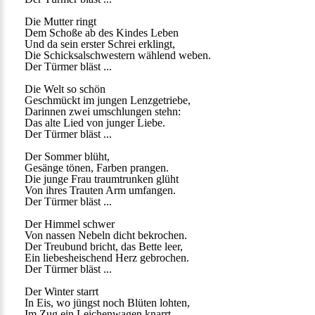
Die Mutter ringt
Dem Schoße ab des Kindes Leben
Und da sein erster Schrei erklingt,
Die Schicksalschwestern wählend weben.
Der Türmer bläst ...
Die Welt so schön
Geschmückt im jungen Lenzgetriebe,
Darinnen zwei umschlungen stehn:
Das alte Lied von junger Liebe.
Der Türmer bläst ...
Der Sommer blüht,
Gesänge tönen, Farben prangen.
Die junge Frau traumtrunken glüht
Von ihres Trauten Arm umfangen.
Der Türmer bläst ...
Der Himmel schwer
Von nassen Nebeln dicht bekrochen.
Der Treubund bricht, das Bette leer,
Ein liebesheischend Herz gebrochen.
Der Türmer bläst ...
Der Winter starrt
In Eis, wo jüngst noch Blüten lohten,
Im Zug ein Leichenwagen knarrt,