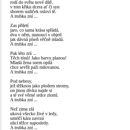
rodí do světa nové dítě,
v tom křiku dcera ať či syn
sborem sudiček osloví tě.
A trubka zní ...
Zas přiletí
jaro, co sama krása spřádá,
dva v něm, stanoucí v objetí
jak dávná píseň věčně mladá.
A trubka zní ...
Pak léto zrá ...
Těch tónů! Jako barvy planou!
Mladá žena snem opilá
chce sevřít paži milovanou.
A trubka zní ...
Pod nebesy,
jež těžknou jako plodem stromy,
on jinou dívku najde si
a té své věrné srdce zlomí.
A trubka zní ...
Než zima zlá
uková všecko živé v ledy,
umrlčí kára zavrzá
ulicí těžce naposledy.
A trubka zní ...