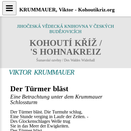
KRUMMAUER, Viktor - Kohoutikriz.org
JIHOČESKÁ VĚDECKÁ KNIHOVNA V ČESKÝCH
BUDĚJOVICÍCH
KOHOUTÍ KŘÍŽ /
'S HOHNAKREIZ
Šumavské ozvěny / Des Waldes Widerhall
VIKTOR KRUMMAUER
Der Türmer bläst
Eine Betrachtung unter dem Krummauer
Schlossturm
Der Türmer bläst. Die Turmuhr schlug,
Eine Stunde verging in Laufe der Zeiten. -
Des Glockenschlages Welle trug
Sie in das Meer der Ewigkeiten.
Der Türmer bläst ...