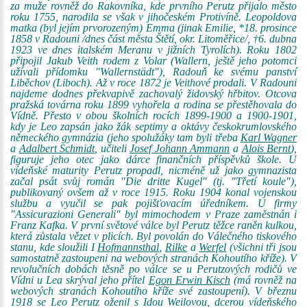
za muže rovněž do Rakovníka, kde prvního Perutz přijalo město
roku 1755, narodila se však v jihočeském Protivíně. Leopoldova
matka (byl jejím prvorozeným) Emma (jinak Emilie, *18. prosince
1858 v Radouni /dnes část města Štětí, okr. Litoměřice/, †6. dubna
1923 ve dnes italském Meranu v jižních Tyrolích). Roku 1802
připojil Jakub Veith rodem z Volar (Wallern, ještě jeho potomci
užívali přídomku "Wallernstädt"), Radouň ke svému panství
Liběchov (Liboch). Až v roce 1872 je Veithové prodali. V Radouni
najdeme dodnes překvapivě zachovalý židovský hřbitov. Otcova
pražská továrna roku 1899 vyhořela a rodina se přestěhovala do
Vídně. Přesto v obou školních rocích 1899-1900 a 1900-1901,
kdy je Leo zapsán jako žák septimy a oktávy českokrumlovského
německého gymnázia (jeho spolužáky tam byli třeba
Karl Wagner
a
Adalbert Schmidt
, učiteli
Josef Johann Ammann
a
Alois Bernt
),
figuruje jeho otec jako dárce finančních příspěvků škole. U
vídeňské maturity Perutz propadl, nicméně už jako gymnazista
začal psát svůj román "Die dritte Kugel" (tj. "Třetí koule"),
publikovaný ovšem až v roce 1915. Roku 1904 konal vojenskou
službu a vyučil se pak pojišťovacím úředníkem. U firmy
"Assicurazioni Generali" byl mimochodem v Praze zaměstnán i
Franz Kafka. V první světové válce byl Perutz těžce raněn kulkou,
která zůstala vězet v plicích. Byl povolán do Válečného tiskového
stanu, kde sloužili I
Hofmannsthal
,
Rilke
a
Werfel
(všichni tři jsou
samostatně zastoupeni na webových stranách Kohoutího kříže). V
revolučních dobách těsně po válce se u Perutzových rodičů ve
Vídni u Lea skrýval jeho přítel
Egon Erwin Kisch
(má rovněž na
webových stranách Kohoutího kříže své zastoupení). V březnu
1918 se Leo Perutz oženil s Idou Weilovou, dcerou vídeňského