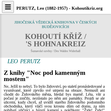
PERUTZ, Leo (1882-1957) - Kohoutikriz.org
JIHOČESKÁ VĚDECKÁ KNIHOVNA V ČESKÝCH
BUDĚJOVICÍCH
KOHOUTÍ KŘÍŽ /
'S HOHNAKREIZ
Šumavské ozvěny / Des Waldes Widerhall
LEO PERUTZ
Z knihy "Noc pod kamenným
mostem"
Ne, Ježíš to nebyl. To bylo židovství, po staletí pronásledované a
vysmívané, které zjevilo své utrpení na obraze. Nemusíš ani
chodit do Židovského města, hledal bys marně. Léta, vítr a
počasí je zničily, nezůstalo po něm ani památky. Projdi se ale
ulicemi, kudy chceš, až uvidíš starého židovského podomního
obchodníka, který vláčí svou krosnu dům od domu, za ním
pobíhají uličníci a házejí kamení s pokřikem: "Žide! Žide!"