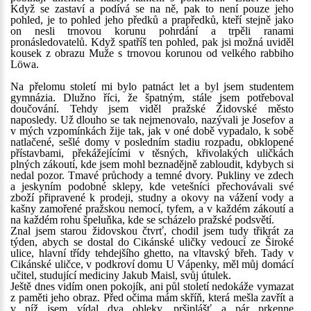
Když se zastaví a podívá se na ně, pak to není pouze jeho
pohled, je to pohled jeho předků a prapředků, kteří stejně jako
on nesli trnovou korunu pohrdání a trpěli ranami
pronásledovatelů. Když spatříš ten pohled, pak jsi možná uviděl
kousek z obrazu Muže s trnovou korunou od velkého rabbiho
Löwa.
Na přelomu století mi bylo patnáct let a byl jsem studentem
gymnázia. Dlužno říci, že špatným, stále jsem potřeboval
doučování. Tehdy jsem viděl pražské Židovské město
naposledy. Už dlouho se tak nejmenovalo, nazývali je Josefov a
v mých vzpomínkách žije tak, jak v oné době vypadalo, k sobě
natlačené, sešlé domy v posledním stadiu rozpadu, obklopené
přístavbami, překážejícími v těsných, křivolakých uličkách
plných zákoutí, kde jsem mohl beznadějně zabloudit, kdybych si
nedal pozor. Tmavé průchody a temné dvory. Pukliny ve zdech
a jeskyním podobné sklepy, kde vetešníci přechovávali své
zboží připravené k prodeji, studny a okovy na vážení vody a
kašny zamořené pražskou nemocí, tyfem, a v každém zákoutí a
na každém rohu špeluňka, kde se scházelo pražské podsvětí.
Znal jsem starou židovskou čtvrť, chodil jsem tudy třikrát za
týden, abych se dostal do Cikánské uličky vedoucí ze Široké
ulice, hlavní třídy tehdejšího ghetto, na vltavský břeh. Tady v
Cikánské uličce, v podkroví domu U Vápenky, měl můj domácí
učitel, studující mediciny Jakub Maisl, svůj útulek.
Ještě dnes vidím onen pokojík, ani půl století nedokáže vymazat
z paměti jeho obraz. Před očima mám skříň, která mešla zavřít a
v níž jsem vídal dva obleky, pršiplášť a pár prkenne