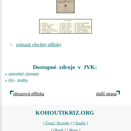
zobrazit všechny přílohy
Dostupné zdroje v JVK:
autoritní záznam
(6) - knihy
obrazová příloha
další strana
KOHOUTIKRIZ.ORG
[ Úvod / Novinky ]
[ Studie ]
[ Obsah ]
[ Mapy ]