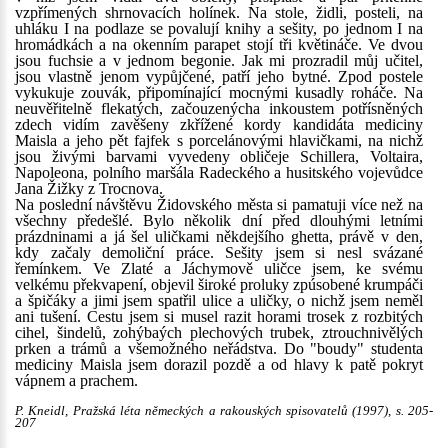
vzpřímených shrnovacích holínek. Na stole, židli, posteli, na
uhláku I na podlaze se povalují knihy a sešity, po jednom I na
hromádkách a na okenním parapet stojí tři květináče. Ve dvou
jsou fuchsie a v jednom begonie. Jak mi prozradil můj učitel,
jsou vlastně jenom vypůjčené, patří jeho bytné. Zpod postele
vykukuje zouvák, připomínající mocnými kusadly roháče. Na
neuvěřitelně flekatých, začouzenýcha inkoustem potřísněných
zdech vidím zavěšeny zkřížené kordy kandidáta mediciny
Maisla a jeho pět fajfek s porcelánovými hlavičkami, na nichž
jsou živými barvami vyvedeny obličeje Schillera, Voltaira,
Napoleona, polního maršála Radeckého a husitského vojevůdce
Jana Žižky z Trocnova.
Na poslední návštěvu Židovského města si pamatuji více než na
všechny předešlé. Bylo několik dní před dlouhými letními
prázdninami a já šel uličkami někdejšího ghetta, právě v den,
kdy začaly demoliční práce. Sešity jsem si nesl svázané
řemínkem. Ve Zlaté a Jáchymově uličce jsem, ke svému
velkému překvapení, objevil široké proluky zpúsobené krumpáči
a špičáky a jimi jsem spatřil ulice a uličky, o nichž jsem neměl
ani tušení. Cestu jsem si musel razit horami trosek z rozbitých
cihel, šindelů, zohýbaých plechových trubek, ztrouchnivělých
prken a trámů a všemožného neřádstva. Do "boudy" studenta
mediciny Maisla jsem dorazil pozdě a od hlavy k patě pokryt
vápnem a prachem.
P. Kneidl, Pražská léta německých a rakouských spisovatelů (1997), s. 205-
207