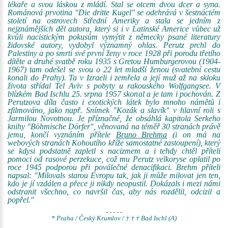
lékaře a svou láskou z mládí. Stal se otcem dvou dcer a syna.
Románová prvotina "Die dritte Kugel" se odehrává v šestnáctém
století na ostrovech Střední Ameriky a stala se jedním z
nejznámějších děl autora, který si i v Latinské Americe vůbec už
kvůli nacistickým pokusům vymýtit z německy psané literatury
židovské autory, vydobyl významný ohlas. Perutz prchl do
Palestiny a po smrti své první ženy v roce 1928 při porodu třetího
dítěte a druhé svatbě roku 1935 s Gretou Humburgerovou (1904-
1967) tam odešel se svou o 22 let mladší ženou (svatební cestu
konali do Prahy). Ta v Izraeli i zemřela a její muž až na skloku
života střídal Tel Aviv s pobyty u rakouského Wolfgangsee. V
blízkém Bad Ischlu 25. srpna 1957 skonal a je tam i pochován. Z
Perutzova díla často i exotických látek bylo mnoho námětů i
zfilmováno, jako např. Snímek "Kozák a slavík" v hlavní roli s
Jarmilou Novotnou. Je příznačné, že obsáhlá kapitola Serkeho
knihy "Böhmische Dörfer", věnovaná na téměř 30 stranách právě
jemu, končí vyznáním přítele
Bruno Brehma
(i on má na
webových stranách Kohoutího kříže samostatné zastoupení), který
se kdysi podstatně zapletl s nacizmem a i tehdy chtěl příteli
pomoci od rasové perzekuce, což mu Perutz velkoryse oplatil po
roce 1945 podporou při poválečné denacifikaci. Brehm příteli
napsal: "Milovals starou Evropu tak, jak ji může milovat jen ten,
kdo je jí vzdálen a přece ji nikdy neopustil. Dokázals i mezi námi
odstranit všechno, co navršil čas, aby nás rozdělil, odcizil a
popřel."
- - - - -
* Praha / Český Krumlov / † † † Bad Ischl (A)