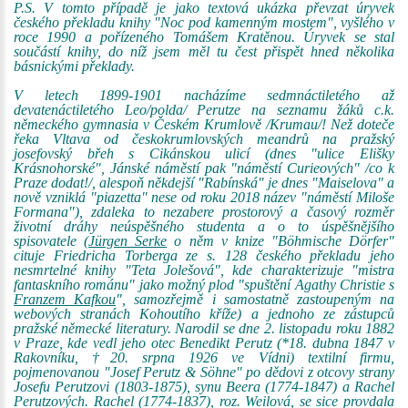
P.S. V tomto případě je jako textová ukázka převzat úryvek
českého překladu knihy "Noc pod kamenným mostem", vyšlého v
roce 1990 a pořízeného Tomášem Kratěnou. Úryvek se stal
součástí knihy, do níž jsem měl tu čest přispět hned několika
básnickými překlady.
V letech 1899-1901 nacházíme sedmnáctiletého až
devatenáctiletého Leo/polda/ Perutze na seznamu žáků c.k.
německého gymnasia v Českém Krumlově /Krumau/! Než doteče
řeka Vltava od českokrumlovských meandrů na pražský
josefovský břeh s Cikánskou ulicí (dnes "ulice Elišky
Krásnohorské", Jánské náměstí pak "náměstí Curieových" /co k
Praze dodat!/, alespoň někdejší "Rabínská" je dnes "Maiselova" a
nově vzniklá "piazetta" nese od roku 2018 název "náměstí Miloše
Formana"), zdaleka to nezabere prostorový a časový rozměr
životní dráhy neúspěšného studenta a o to úspěšnějšího
spisovatele (
Jürgen Serke
o něm v knize "Böhmische Dörfer"
cituje Friedricha Torberga ze s. 128 českého překladu jeho
nesmrtelné knihy "Teta Jolešová", kde charakterizuje "mistra
fantaskního románu" jako možný plod "spuštění Agathy Christie s
Franzem Kafkou
", samozřejmě i samostatně zastoupeným na
webových stranách Kohoutího kříže) a jednoho ze zástupců
pražské německé literatury. Narodil se dne 2. listopadu roku 1882
v Praze, kde vedl jeho otec Benedikt Perutz (*18. dubna 1847 v
Rakovníku, †20. srpna 1926 ve Vídni) textilní firmu,
pojmenovanou "Josef Perutz & Söhne" po dědovi z otcovy strany
Josefu Perutzovi (1803-1875), synu Beera (1774-1847) a Rachel
Perutzových. Rachel (1774-1837), roz. Weilová, se sice provdala